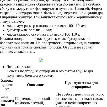
каждом из них может образовываться 2-5 завязей. На стеблях
сбоку в междоузлиях формируются пучки из 4 завязей. Форма
созревших огурцов может быть в виде веретена или цилиндра.
Гибридная культура Три танкиста относится к корнишонному
типу, поэтому:
максимум размер плодов составляет 100-110 мм;
диаметр – не больше 35 мм;
масса каждого огурчика примерно 100-110 г.
Кожица плодов – плотная хрустит, мелкобугористая, с
беловатыми шипами. На поверхности огурцы видны тонкие
удлиненные тонкие светлые полоски. Огурцы не горчат,
сочные, сладковатые.
Читайте также:
Советы по уходу за огурцами в открытом грунте для
получения большого урожая
Характ
Преимущества для
еристи
Описание
огородника
ка
Не требует пчел или ручного
Тип
Партенокарпический
опыления, завязывает плоды
опылен
(самоопыляемый)
даже в неблагоприятных
ия