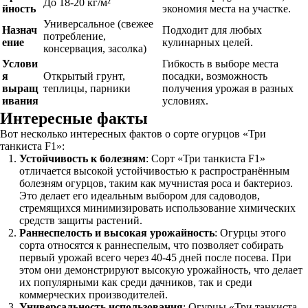
До 18-20 кг/м²
йность
экономия места на участке.
Универсальное (свежее
Назнач
Подходит для любых
потребление,
ение
кулинарных целей.
консервация, засолка)
Услови
Гибкость в выборе места
я
Открытый грунт,
посадки, возможность
выращ
теплицы, парники
получения урожая в разных
ивания
условиях.
Интересные факты
Вот несколько интересных фактов о сорте огурцов «Три
танкиста F1»:
Устойчивость к болезням
: Сорт «Три танкиста F1»
отличается высокой устойчивостью к распространённым
болезням огурцов, таким как мучнистая роса и бактериоз.
Это делает его идеальным выбором для садоводов,
стремящихся минимизировать использование химических
средств защиты растений.
Раннеспелость и высокая урожайность
: Огурцы этого
сорта относятся к раннеспелым, что позволяет собирать
первый урожай всего через 40-45 дней после посева. При
этом они демонстрируют высокую урожайность, что делает
их популярными как среди дачников, так и среди
коммерческих производителей.
Универсальность использования
: Огурцы «Три танкиста