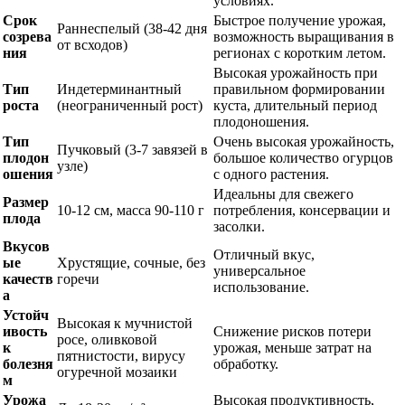
условиях.
Срок
Быстрое получение урожая,
Раннеспелый (38-42 дня
созрева
возможность выращивания в
от всходов)
ния
регионах с коротким летом.
Высокая урожайность при
Тип
Индетерминантный
правильном формировании
роста
(неограниченный рост)
куста, длительный период
плодоношения.
Тип
Очень высокая урожайность,
Пучковый (3-7 завязей в
плодон
большое количество огурцов
узле)
ошения
с одного растения.
Идеальны для свежего
Размер
10-12 см, масса 90-110 г
потребления, консервации и
плода
засолки.
Вкусов
Отличный вкус,
ые
Хрустящие, сочные, без
универсальное
качеств
горечи
использование.
а
Устойч
Высокая к мучнистой
ивость
Снижение рисков потери
росе, оливковой
к
урожая, меньше затрат на
пятнистости, вирусу
болезня
обработку.
огуречной мозаики
м
Урожа
Высокая продуктивность,