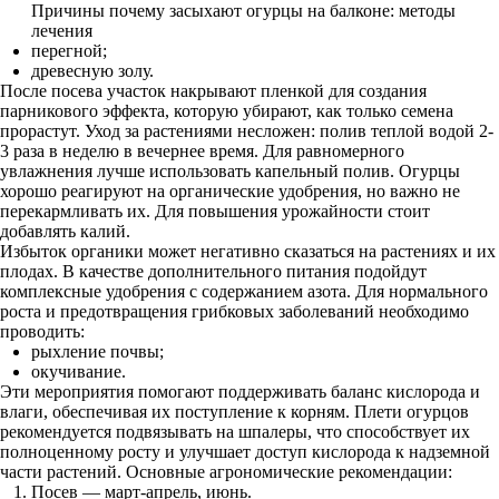
Причины почему засыхают огурцы на балконе: методы
лечения
перегной;
древесную золу.
После посева участок накрывают пленкой для создания
парникового эффекта, которую убирают, как только семена
прорастут. Уход за растениями несложен: полив теплой водой 2-
3 раза в неделю в вечернее время. Для равномерного
увлажнения лучше использовать капельный полив. Огурцы
хорошо реагируют на органические удобрения, но важно не
перекармливать их. Для повышения урожайности стоит
добавлять калий.
Избыток органики может негативно сказаться на растениях и их
плодах. В качестве дополнительного питания подойдут
комплексные удобрения с содержанием азота. Для нормального
роста и предотвращения грибковых заболеваний необходимо
проводить:
рыхление почвы;
окучивание.
Эти мероприятия помогают поддерживать баланс кислорода и
влаги, обеспечивая их поступление к корням. Плети огурцов
рекомендуется подвязывать на шпалеры, что способствует их
полноценному росту и улучшает доступ кислорода к надземной
части растений. Основные агрономические рекомендации:
Посев — март-апрель, июнь.