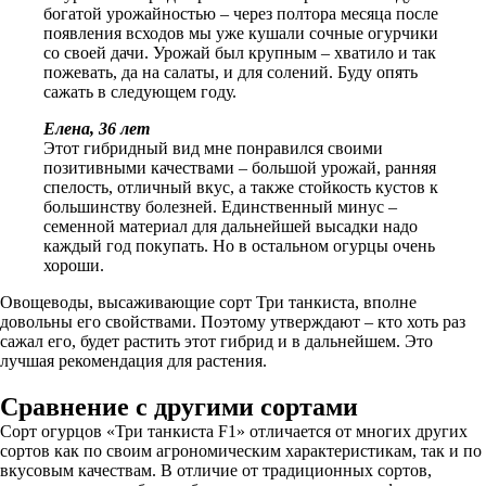
богатой урожайностью – через полтора месяца после
появления всходов мы уже кушали сочные огурчики
со своей дачи. Урожай был крупным – хватило и так
пожевать, да на салаты, и для солений. Буду опять
сажать в следующем году.
Елена, 36 лет
Этот гибридный вид мне понравился своими
позитивными качествами – большой урожай, ранняя
спелость, отличный вкус, а также стойкость кустов к
большинству болезней. Единственный минус –
семенной материал для дальнейшей высадки надо
каждый год покупать. Но в остальном огурцы очень
хороши.
Овощеводы, высаживающие сорт Три танкиста, вполне
довольны его свойствами. Поэтому утверждают – кто хоть раз
сажал его, будет растить этот гибрид и в дальнейшем. Это
лучшая рекомендация для растения.
Сравнение с другими сортами
Сорт огурцов «Три танкиста F1» отличается от многих других
сортов как по своим агрономическим характеристикам, так и по
вкусовым качествам. В отличие от традиционных сортов,