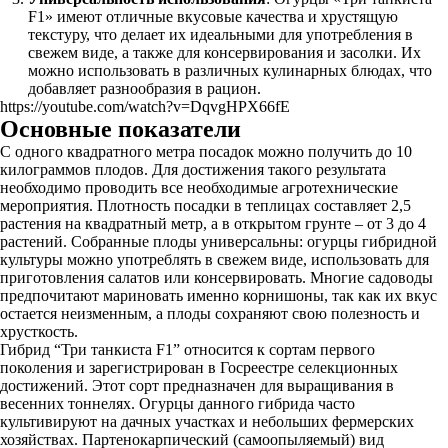
F1» имеют отличные вкусовые качества и хрустящую
текстуру, что делает их идеальными для употребления в
свежем виде, а также для консервирования и засолки. Их
можно использовать в различных кулинарных блюдах, что
добавляет разнообразия в рацион.
https://youtube.com/watch?v=DqvgHPX66fE
Основные показатели
С одного квадратного метра посадок можно получить до 10
килограммов плодов. Для достижения такого результата
необходимо проводить все необходимые агротехнические
мероприятия. Плотность посадки в теплицах составляет 2,5
растения на квадратный метр, а в открытом грунте – от 3 до 4
растений. Собранные плоды универсальны: огурцы гибридной
культуры можно употреблять в свежем виде, использовать для
приготовления салатов или консервировать. Многие садоводы
предпочитают мариновать именно корнишоны, так как их вкус
остается неизменным, а плоды сохраняют свою полезность и
хрусткость.
Гибрид “Три танкиста F1” относится к сортам первого
поколения и зарегистрирован в Госреестре селекционных
достижений. Этот сорт предназначен для выращивания в
весенних тоннелях. Огурцы данного гибрида часто
культивируют на дачных участках и небольших фермерских
хозяйствах. Партенокарпический (самоопыляемый) вид