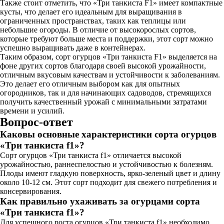
Также стоит отметить, что «Три танкиста F1» имеет компактные
кусты, что делает его идеальным для выращивания в
ограниченных пространствах, таких как теплицы или
небольшие огороды. В отличие от высокорослых сортов,
которые требуют больше места и поддержки, этот сорт можно
успешно выращивать даже в контейнерах.
Таким образом, сорт огурцов «Три танкиста F1» выделяется на
фоне других сортов благодаря своей высокой урожайности,
отличным вкусовым качествам и устойчивости к заболеваниям.
Это делает его отличным выбором как для опытных
огородников, так и для начинающих садоводов, стремящихся
получить качественный урожай с минимальными затратами
времени и усилий.
Вопрос-ответ
Каковы основные характеристики сорта огурцов
«Три танкиста f1»?
Сорт огурцов «Три танкиста f1» отличается высокой
урожайностью, раннеспелостью и устойчивостью к болезням.
Плоды имеют гладкую поверхность, ярко-зеленый цвет и длину
около 10-12 см. Этот сорт подходит для свежего потребления и
консервирования.
Как правильно ухаживать за огурцами сорта
«Три танкиста f1»?
Для успешного роста огурцов «Три танкиста f1» необходимо