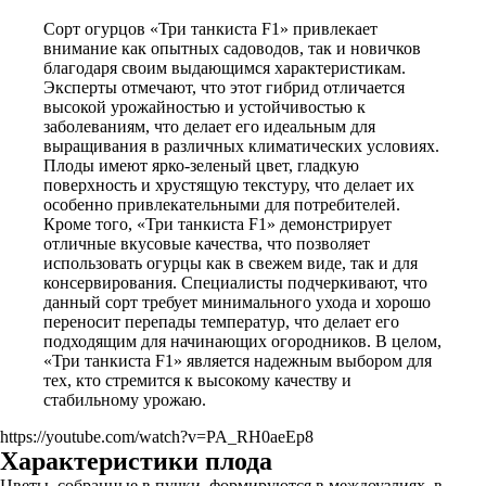
Сорт огурцов «Три танкиста F1» привлекает
внимание как опытных садоводов, так и новичков
благодаря своим выдающимся характеристикам.
Эксперты отмечают, что этот гибрид отличается
высокой урожайностью и устойчивостью к
заболеваниям, что делает его идеальным для
выращивания в различных климатических условиях.
Плоды имеют ярко-зеленый цвет, гладкую
поверхность и хрустящую текстуру, что делает их
особенно привлекательными для потребителей.
Кроме того, «Три танкиста F1» демонстрирует
отличные вкусовые качества, что позволяет
использовать огурцы как в свежем виде, так и для
консервирования. Специалисты подчеркивают, что
данный сорт требует минимального ухода и хорошо
переносит перепады температур, что делает его
подходящим для начинающих огородников. В целом,
«Три танкиста F1» является надежным выбором для
тех, кто стремится к высокому качеству и
стабильному урожаю.
https://youtube.com/watch?v=PA_RH0aeEp8
Характеристики плода
Цветы, собранные в пучки, формируются в междоузлиях, в