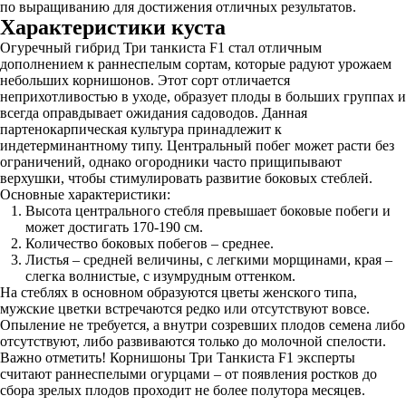
по выращиванию для достижения отличных результатов.
Характеристики куста
Огуречный гибрид Три танкиста F1 стал отличным
дополнением к раннеспелым сортам, которые радуют урожаем
небольших корнишонов. Этот сорт отличается
неприхотливостью в уходе, образует плоды в больших группах и
всегда оправдывает ожидания садоводов. Данная
партенокарпическая культура принадлежит к
индетерминантному типу. Центральный побег может расти без
ограничений, однако огородники часто прищипывают
верхушки, чтобы стимулировать развитие боковых стеблей.
Основные характеристики:
Высота центрального стебля превышает боковые побеги и
может достигать 170-190 см.
Количество боковых побегов – среднее.
Листья – средней величины, с легкими морщинами, края –
слегка волнистые, с изумрудным оттенком.
На стеблях в основном образуются цветы женского типа,
мужские цветки встречаются редко или отсутствуют вовсе.
Опыление не требуется, а внутри созревших плодов семена либо
отсутствуют, либо развиваются только до молочной спелости.
Важно отметить! Корнишоны Три Танкиста F1 эксперты
считают раннеспелыми огурцами – от появления ростков до
сбора зрелых плодов проходит не более полутора месяцев.