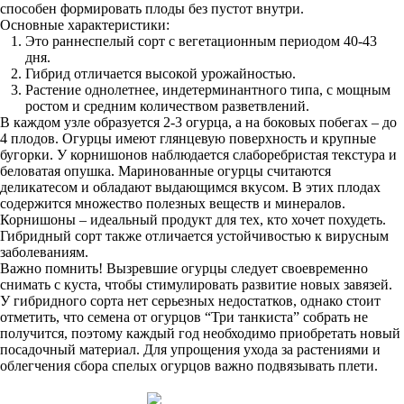
способен формировать плоды без пустот внутри.
Основные характеристики:
Это раннеспелый сорт с вегетационным периодом 40-43
дня.
Гибрид отличается высокой урожайностью.
Растение однолетнее, индетерминантного типа, с мощным
ростом и средним количеством разветвлений.
В каждом узле образуется 2-3 огурца, а на боковых побегах – до
4 плодов. Огурцы имеют глянцевую поверхность и крупные
бугорки. У корнишонов наблюдается слаборебристая текстура и
беловатая опушка. Маринованные огурцы считаются
деликатесом и обладают выдающимся вкусом. В этих плодах
содержится множество полезных веществ и минералов.
Корнишоны – идеальный продукт для тех, кто хочет похудеть.
Гибридный сорт также отличается устойчивостью к вирусным
заболеваниям.
Важно помнить! Вызревшие огурцы следует своевременно
снимать с куста, чтобы стимулировать развитие новых завязей.
У гибридного сорта нет серьезных недостатков, однако стоит
отметить, что семена от огурцов “Три танкиста” собрать не
получится, поэтому каждый год необходимо приобретать новый
посадочный материал. Для упрощения ухода за растениями и
облегчения сбора спелых огурцов важно подвязывать плети.