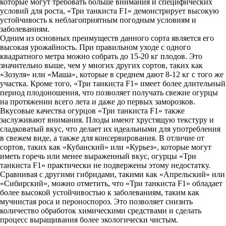
которые могут требовать больше внимания и специфических
условий для роста, «Три танкиста F1» демонстрирует высокую
устойчивость к неблагоприятным погодным условиям и
заболеваниям.
Одним из основных преимуществ данного сорта является его
высокая урожайность. При правильном уходе с одного
квадратного метра можно собрать до 15-20 кг плодов. Это
значительно выше, чем у многих других сортов, таких как
«Зозуля» или «Маша», которые в среднем дают 8-12 кг с того же
участка. Кроме того, «Три танкиста F1» имеет более длительный
период плодоношения, что позволяет получать свежие огурцы
на протяжении всего лета и даже до первых заморозков.
Вкусовые качества огурцов «Три танкиста F1» также
заслуживают внимания. Плоды имеют хрустящую текстуру и
сладковатый вкус, что делает их идеальными для употребления
в свежем виде, а также для консервирования. В отличие от
сортов, таких как «Кубанский» или «Курьез», которые могут
иметь горечь или менее выраженный вкус, огурцы «Три
танкиста F1» практически не подвержены этому недостатку.
Сравнивая с другими гибридами, такими как «Апрельский» или
«Сибирский», можно отметить, что «Три танкиста F1» обладает
более высокой устойчивостью к заболеваниям, таким как
мучнистая роса и пероноспороз. Это позволяет снизить
количество обработок химическими средствами и сделать
процесс выращивания более экологически чистым.