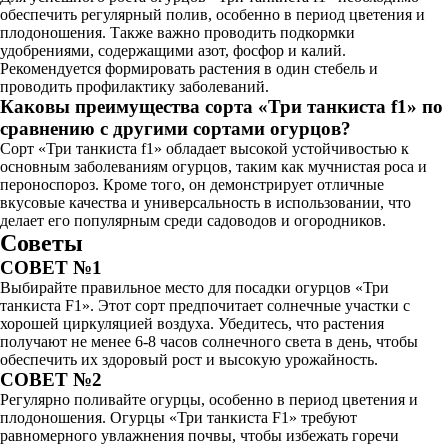
обеспечить регулярный полив, особенно в период цветения и
плодоношения. Также важно проводить подкормки
удобрениями, содержащими азот, фосфор и калий.
Рекомендуется формировать растения в один стебель и
проводить профилактику заболеваний.
Каковы преимущества сорта «Три танкиста f1» по
сравнению с другими сортами огурцов?
Сорт «Три танкиста f1» обладает высокой устойчивостью к
основным заболеваниям огурцов, таким как мучнистая роса и
пероноспороз. Кроме того, он демонстрирует отличные
вкусовые качества и универсальность в использовании, что
делает его популярным среди садоводов и огородников.
Советы
СОВЕТ №1
Выбирайте правильное место для посадки огурцов «Три
танкиста F1». Этот сорт предпочитает солнечные участки с
хорошей циркуляцией воздуха. Убедитесь, что растения
получают не менее 6-8 часов солнечного света в день, чтобы
обеспечить их здоровый рост и высокую урожайность.
СОВЕТ №2
Регулярно поливайте огурцы, особенно в период цветения и
плодоношения. Огурцы «Три танкиста F1» требуют
равномерного увлажнения почвы, чтобы избежать горечи