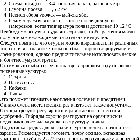
Схема посадки — 3-4 растения на квадратный метр.
Глубина посева — 1,5-2 см.
Период сбора урожая — май-октябрь.
Рекомендуемая высадка — после последней угрозы
заморозков, когда температура почвы достигнет 10-12 °C.
Необходимо регулярно удалять сорняки, чтобы растения могли
получать все необходимые питательные вещества.
Следует помнить, что огурцы можно выращивать на различных
типах почвы, главное, чтобы она была хорошо аэрируемой и
дренированной, однако предпочтительнее использовать легкие
и богатые гумусом грунты.
Оптимально выбирать участок, где в прошлом году не росли
тыквенные культуры:
Огурцы.
Патиссоны.
Кабачки.
Тыква.
Это поможет избежать накопления болезней и вредителей.
Однако смена места посадки раз в пять лет также допустима.
Огурцы требуют регулярного и равномерного внесения
удобрений. Гибриды хорошо реагируют на органические
подкормки, которые улучшают структуру почвы.
Подготовка грядок для высадки огурцов должна начинаться
заранее. Рекомендуется готовить почву осенью, вспахивая
участок на глубину 22-27 см и внося навозную жижу и перегной