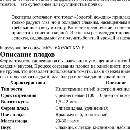
томатов – это супесчаные или суглинистые почвы.
Эксперты отмечают, что томат «Золотой дождик» привлек
только радуют глаз, но и обладают сладким, насыщенным
требования к свету и теплу. Растение предпочитает солн
привести к гниению корней. Эксперты рекомендуют прово
аспекты, садоводы могут получить богатый урожай и насл
https://youtube.com/watch?v=6Xr60dTXVnE
Описание плодов
Форма томатов каплевидная с характерным утолщением к низу. Ц
сладким вкусом. Процесс созревания плодов на одной кисти про
не грубая, это позволяет использовать томаты, как в свежем вид
паст получается сладкий вкус блюда и неожиданно яркий цвет.
Характеристика
Описание
Тип роста
Индетерминантный (неограниченный
Срок созревания
Среднеспелый (100-110 дней от всхо
Высота куста
1,5 – 2 метра
Форма плода
Сливовидная, удлиненная
Цвет плода
Ярко-желтый, золотистый
Масса плода
20-30 грамм
Вкус
Сладкий, с легкой кислинкой, насы