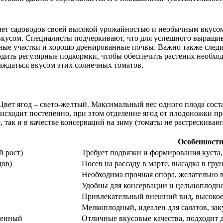
ает садоводов своей высокой урожайностью и необычным вкусом.
 вкусом. Специалисты подчеркивают, что для успешного выращи
ечные участки и хорошо дренированные почвы. Важно также след
дить регулярные подкормки, чтобы обеспечить растения необх
аждаться вкусом этих солнечных томатов.
вет ягод – свето-желтый. Максимальный вес одного плода состав
исходит постепенно, при этом отделение ягод от плодоножки про
е, так и в качестве консерваций на зиму (томаты не растрескива
Особенност
 рост)
Требует подвязки и формирования куста
дов)
Посев на рассаду в марте, высадка в грун
Необходима прочная опора, желательно 
Удобны для консервации и цельноплодно
Привлекательный внешний вид, высокое
Мелкоплодный, идеален для салатов, зак
щенный
Отличные вкусовые качества, подходит д