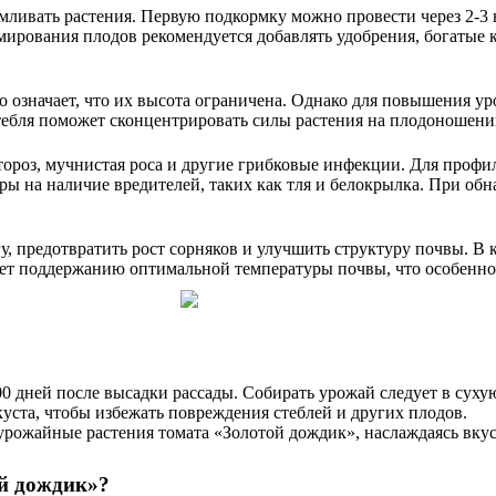
ливать растения. Первую подкормку можно провести через 2-3 н
ирования плодов рекомендуется добавлять удобрения, богатые 
 означает, что их высота ограничена. Однако для повышения у
тебля поможет сконцентрировать силы растения на плодоношении
роз, мучнистая роса и другие грибковые инфекции. Для профил
ры на наличие вредителей, таких как тля и белокрылка. При о
, предотвратить рост сорняков и улучшить структуру почвы. В к
ует поддержанию оптимальной температуры почвы, что особенно
0 дней после высадки рассады. Собирать урожай следует в сухую
куста, чтобы избежать повреждения стеблей и других плодов.
урожайные растения томата «Золотой дождик», наслаждаясь вку
й дождик»?