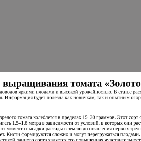
и выращивания томата «Золот
оводов яркими плодами и высокой урожайностью. В статье рас
стил. Информация будет полезна как новичкам, так и опытным ог
релого томата колеблется в пределах 15–30 граммов. Этот сорт 
гать 1,5–1,8 метра в зависимости от условий, в которых они ра
 от момента высадки рассады в землю до появления первых зрел
ет. Кисти формируются сложно и могут перегружаться плодами.
ристикой данного сорта является его повышенная чувствительно