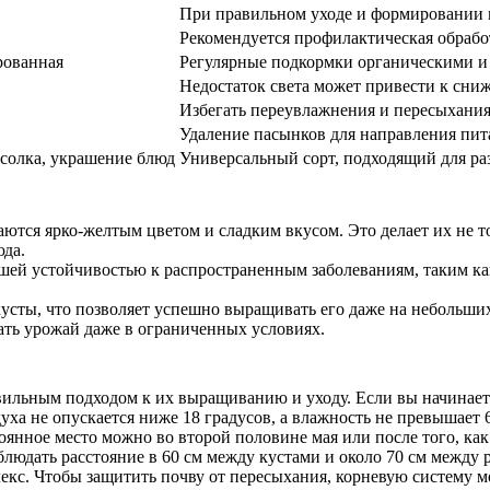
При правильном уходе и формировании 
Рекомендуется профилактическая обработ
рованная
Регулярные подкормки органическими и
Недостаток света может привести к сни
Избегать переувлажнения и пересыхания
Удаление пасынков для направления пит
асолка, украшение блюд
Универсальный сорт, подходящий для р
ются ярко-желтым цветом и сладким вкусом. Это делает их не то
юда.
рошей устойчивостью к распространенным заболеваниям, таким ка
усты, что позволяет успешно выращивать его даже на небольших
чать урожай даже в ограниченных условиях.
льным подходом к их выращиванию и уходу. Если вы начинаете с
духа не опускается ниже 18 градусов, а влажность не превышае
оянное место можно во второй половине мая или после того, как
людать расстояние в 60 см между кустами и около 70 см между 
екс. Чтобы защитить почву от пересыхания, корневую систему