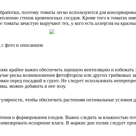
бработки, поэтому томаты легко используются для консервирова
еплению стенок кровеносных сосудов. Кроме того в томатах име
 томаты зачастую выручают тех, у кого есть аллергия на красн
 с фото и описанием
иях крайне важно обеспечить хорошую вентиляцию и избежать з
случае риска возникновения фитофтороза или других грибковых 
вки перед посадкой в грунт. Не следует использовать неперепре
вы, можно добавить в нее золу.
егулярности, чтобы обеспечить растениям оптимальные условия
тения и формирования плодов. Важно следить за влажностью поч
нимизировать испарение влаги. В жаркие дни полив следует про