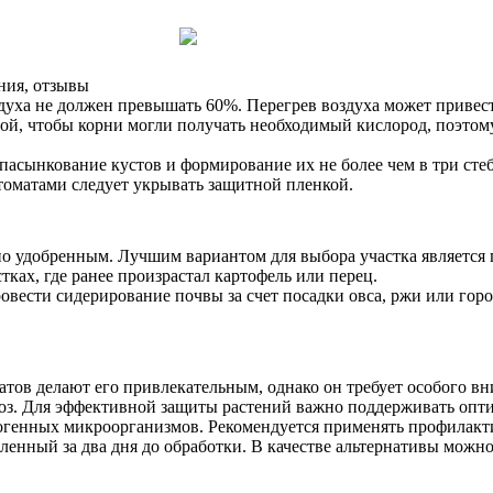
ния, отзывы
духа не должен превышать 60%. Перегрев воздуха может привест
ой, чтобы корни могли получать необходимый кислород, поэтому
пасынкование кустов и формирование их не более чем в три стеб
томатами следует укрывать защитной пленкой.
о удобренным. Лучшим вариантом для выбора участка является г
ках, где ранее произрастал картофель или перец.
овести сидерирование почвы за счет посадки овса, ржи или гор
атов делают его привлекательным, однако он требует особого в
роз. Для эффективной защиты растений важно поддерживать опт
огенных микроорганизмов. Рекомендуется применять профилакти
вленный за два дня до обработки. В качестве альтернативы мож