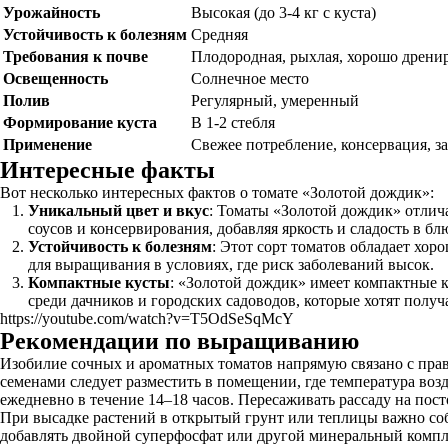
Урожайность
Высокая (до 3-4 кг с куста)
Устойчивость к болезням
Средняя
Требования к почве
Плодородная, рыхлая, хорошо дрени
Освещенность
Солнечное место
Полив
Регулярный, умеренный
Формирование куста
В 1-2 стебля
Применение
Свежее потребление, консервация, з
Интересные факты
Вот несколько интересных фактов о томате «Золотой дождик»:
Уникальный цвет и вкус
: Томаты «Золотой дождик» отлича
соусов и консервирования, добавляя яркость и сладость в бл
Устойчивость к болезням
: Этот сорт томатов обладает хо
для выращивания в условиях, где риск заболеваний высок.
Компактные кусты
: «Золотой дождик» имеет компактные к
среди дачников и городских садоводов, которые хотят полу
https://youtube.com/watch?v=T5OdSeSqMcY
Рекомендации по выращиванию
Изобилие сочных и ароматных томатов напрямую связано с прави
семенами следует разместить в помещении, где температура воз
ежедневно в течение 14–18 часов. Пересаживать рассаду на пост
При высадке растений в открытый грунт или теплицы важно соб
добавлять двойной суперфосфат или другой минеральный компл