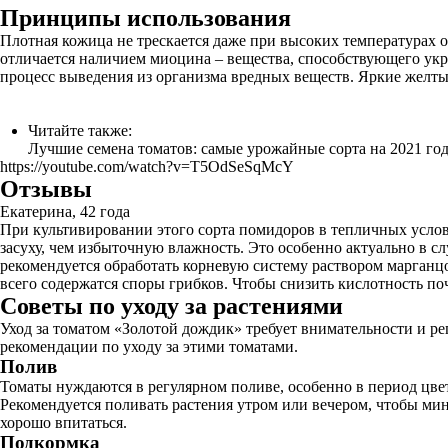
Принципы использования
Плотная кожица не трескается даже при высоких температурах о
отличается наличием миоцина – вещества, способствующего укр
процесс выведения из организма вредных веществ. Яркие желтые
Читайте также:
Лучшие семена томатов: самые урожайные сорта на 2021 год
https://youtube.com/watch?v=T5OdSeSqMcY
Отзывы
Екатерина, 42 года
При культивировании этого сорта помидоров в тепличных услов
засуху, чем избыточную влажность. Это особенно актуально в 
рекомендуется обработать корневую систему раствором марганцо
всего содержатся споры грибков. Чтобы снизить кислотность поч
Советы по уходу за растениями
Уход за томатом «Золотой дождик» требует внимательности и р
рекомендации по уходу за этими томатами.
Полив
Томаты нуждаются в регулярном поливе, особенно в период цве
Рекомендуется поливать растения утром или вечером, чтобы ми
хорошо впитаться.
Подкормка