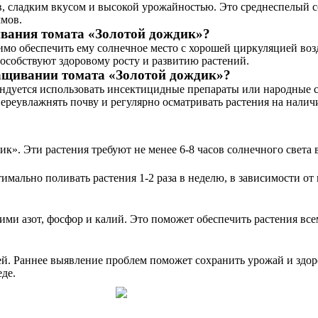
 сладким вкусом и высокой урожайностью. Это среднеспелый сор
ммов.
вания томата «Золотой дождик»?
мо обеспечить ему солнечное место с хорошей циркуляцией воз
особствуют здоровому росту и развитию растений.
ращивании томата «Золотой дождик»?
мендуется использовать инсектицидные препараты или народные 
переувлажнять почву и регулярно осматривать растения на налич
к». Эти растения требуют не менее 6-8 часов солнечного света 
имально поливать растения 1-2 раза в неделю, в зависимости от
и азот, фосфор и калий. Это поможет обеспечить растения вс
ней. Раннее выявление проблем поможет сохранить урожай и здо
де.