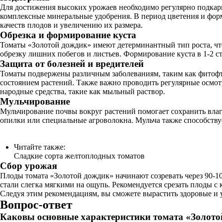
Для достижения высоких урожаев необходимо регулярно подкарм
комплексные минеральные удобрения. В период цветения и форм
качеств плодов и увеличению их размера.
Обрезка и формирование куста
Томаты «Золотой дождик» имеют детерминантный тип роста, что
обрезку лишних побегов и листьев. Формирование куста в 1-2 с
Защита от болезней и вредителей
Томаты подвержены различным заболеваниям, таким как фитофто
состоянием растений. Также важно проводить регулярные осмот
народные средства, такие как мыльный раствор.
Мульчирование
Мульчирование почвы вокруг растений помогает сохранить влагу
опилки или специальные агроволокна. Мульча также способств
Читайте также:
Сладкие сорта желтоплодных томатов
Сбор урожая
Плоды томата «Золотой дождик» начинают созревать через 90-10
стали слегка мягкими на ощупь. Рекомендуется срезать плоды с 
Следуя этим рекомендациям, вы сможете вырастить здоровые и 
Вопрос-ответ
Каковы основные характеристики томата «Золото