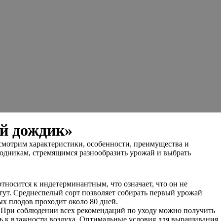
ой дождик»
смотрим характеристики, особенности, преимущества и
ородникам, стремящимся разнообразить урожай и выбрать
относится к индетерминантным, что означает, что он не
стут. Среднеспелый сорт позволяет собирать первый урожай
ых плодов проходит около 80 дней.
 При соблюдении всех рекомендаций по уходу можно получить
сть к влажности воздуха. Оптимальные условия для выращивания