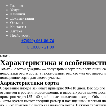
Главная
Услуги
Клиники
Документация
Отзывы
Контакты
Аптека
Прайс услуг
+7(999) 061-86-74
С 10.00 - 21.00
Блог
›
Характеристика и особенност
Томат «Золотой дождик» — популярный сорт, привлекающий сад
недостатки этого сорта, а также отзывы тех, кто уже его выра
подходящие сорта для своего участка.
Характеристики сорта
Созревание плодов занимает примерно 90–110 дней. Вес одного з
ограничен в росте и плодоношении, и высота кустов может дости
примерно через 135–140 дней после появления всходов. Обычно
Листья кустов имеют средний размер и насыщенный зеленый цв
до 3,5 кг томатов с одного квадратного метра. Важной характе