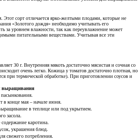
 Этот сорт отличается ярко-желтыми плодами, которые не
вания «Золотого дождя» необходимо учитывать его
ить за уровнем влажности, так как переувлажнение может
одимыми питательными веществами. Учитывая все эти
ляет 30 г. Внутренняя мякоть достаточно мясистая и сочная со
исходит очень легко. Кожица у томатов достаточно плотная, но
ются при термической обработке). При приготовлении соусов и
и выращивания
, пасынкования.
т в конце мая – начале июня.
выращивание в теплице или под укрытием.
го засола.
 содержание каротина.
усок, украшения блюд.
ля свежего потребления.