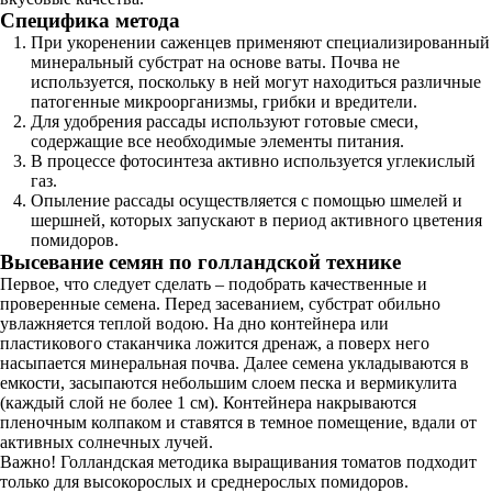
Специфика метода
При укоренении саженцев применяют специализированный
минеральный субстрат на основе ваты. Почва не
используется, поскольку в ней могут находиться различные
патогенные микроорганизмы, грибки и вредители.
Для удобрения рассады используют готовые смеси,
содержащие все необходимые элементы питания.
В процессе фотосинтеза активно используется углекислый
газ.
Опыление рассады осуществляется с помощью шмелей и
шершней, которых запускают в период активного цветения
помидоров.
Высевание семян по голландской технике
Первое, что следует сделать – подобрать качественные и
проверенные семена. Перед засеванием, субстрат обильно
увлажняется теплой водою. На дно контейнера или
пластикового стаканчика ложится дренаж, а поверх него
насыпается минеральная почва. Далее семена укладываются в
емкости, засыпаются небольшим слоем песка и вермикулита
(каждый слой не более 1 см). Контейнера накрываются
пленочным колпаком и ставятся в темное помещение, вдали от
активных солнечных лучей.
Важно! Голландская методика выращивания томатов подходит
только для высокорослых и среднерослых помидоров.