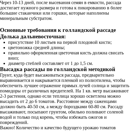
Через 10-13 дней, после высевания семян в емкости, рассада
достигает нужного размера и готова к пикированию в более
большие стаканчики или горшки, которые наполнены
минеральным субстратом.
Основные требования к голландской рассаде
Долька дальневосточная:
присутствие 10 листьев на первой плодовой кисти;
цветоножка средней длины;
правильно оформленная цветочная кисть должна свисать
вниз;
диаметр стеблей составляет от 1 до 1,5 см.
Высадка рассады по голландской методикой
Грунт, куда будет высаживаться рассада, предварительно
выравнивается и накрывается пленкой из полиэтилена, чтобы
обеспечить лучшее отражение прямых лучей солнца и защитить
помидоры от различных вредителей. На 1 кв. метр высаживают
2-3 растения, однако если теплица хорошо осветлена можно
высадить от 2 до 6 томатов. Расстояние между саженцами
должно быть 40-50 см, а между бороздками 60-80 см. Рассаду
высаживают, посыпают грунтом, обильно поливают соленой
водой и только под корень, чтобы избежать ожогов и
повреждений.
Важно! Количество и качество будущего урожаю томатов