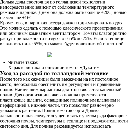
Долька дальневосточная по голландской технологии
непосредственно зависит от соблюдения температурного
режима в парнике. Днем она должна быть больше +20С, ночью –
не меньше +16С.
Кроме того, в парниках всегда должен циркулировать воздух.
Это можно сделать с помощью классического проветривания
или обычным комнатным вентилятором. Томаты благоприятно
растут при влажности воздуха от 65% до 75%. Если в теплице
влажность ниже 55%, то мякоть будет волокнистой и плотной.
Читайте также:
Характеристика и описание томата «Дукати»
Уход за рассадой по голландской методике
После того как саженцы были высажены на их постоянное
место, необходимо обеспечить им регулярный и правильный
полив. Наилучшим вариантом для этого является капельный
полив. Для организации такого полива применяются
пластиковые шланги, оснащенные поливочным клапаном и
перфорацией в нижней части, что позволяет равномерно
увлажнять растения. Полив томатов сорта Долька
дальневосточная следует осуществлять с учетом ряда факторов:
состояния почвы, температуры в теплице и продолжительности
светового дня. Для полива рекомендуется использовать