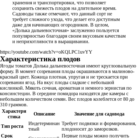
хранения и транспортировки, что позволяет
сохранить свежесть плодов на длительное время.
Садоводы также отмечают, что данный сорт не
требует сложного ухода, что делает его доступным
даже для начинающих огородников. В целом,
«Долька дальневосточная» заслуженно пользуется
популярностью благодаря своим вкусовым качествам
и неприхотливости в выращивании.
https://youtube.com/watch?v=oKQLPC1uvYY
Характеристика плодов
Ягоды томатов Долька дальневосточная имеют круглоовальную
форму. В момент созревания плоды окрашиваются в малиново-
красный цвет. Кожица плотная, упругая и не трескается при
созревании ягод. На вкус плоды сладкие с небольшой
кислинкой. Мякоть сочная, ароматная и немного зернистая по
консинстеции. В середине помидора находятся две камеры с
небольшим количеством семян. Вес плодов колеблется от 80 до
310 граммов.
Характери
Описание
Значение для садовода
стика
Индетерминан
Требует подвязки и формирования,
Тип роста
тный
плодоносит до заморозков.
Срок
Первые плоды можно получить