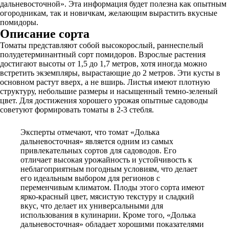
дальневосточной». Эта информация будет полезна как опытным
огородникам, так и новичкам, желающим вырастить вкусные
помидоры.
Описание сорта
Томаты представляют собой высокорослый, раннеспелый
полудетерминантный сорт помидоров. Взрослые растения
достигают высоты от 1,5 до 1,7 метров, хотя иногда можно
встретить экземпляры, вырастающие до 2 метров. Эти кусты в
основном растут вверх, а не вширь. Листья имеют плотную
структуру, небольшие размеры и насыщенный темно-зеленый
цвет. Для достижения хорошего урожая опытные садоводы
советуют формировать томаты в 2-3 стебля.
Эксперты отмечают, что томат «Долька
дальневосточная» является одним из самых
привлекательных сортов для садоводов. Его
отличает высокая урожайность и устойчивость к
неблагоприятным погодным условиям, что делает
его идеальным выбором для регионов с
переменчивым климатом. Плоды этого сорта имеют
ярко-красный цвет, мясистую текстуру и сладкий
вкус, что делает их универсальными для
использования в кулинарии. Кроме того, «Долька
дальневосточная» обладает хорошими показателями