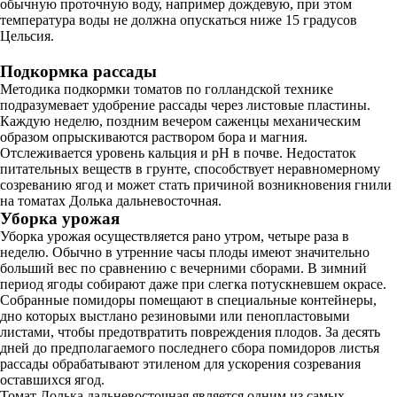
обычную проточную воду, например дождевую, при этом
температура воды не должна опускаться ниже 15 градусов
Цельсия.
Подкормка рассады
Методика подкормки томатов по голландской технике
подразумевает удобрение рассады через листовые пластины.
Каждую неделю, поздним вечером саженцы механическим
образом опрыскиваются раствором бора и магния.
Отслеживается уровень кальция и pH в почве. Недостаток
питательных веществ в грунте, способствует неравномерному
созреванию ягод и может стать причиной возникновения гнили
на томатах Долька дальневосточная.
Уборка урожая
Уборка урожая осуществляется рано утром, четыре раза в
неделю. Обычно в утренние часы плоды имеют значительно
больший вес по сравнению с вечерними сборами. В зимний
период ягоды собирают даже при слегка потускневшем окрасе.
Собранные помидоры помещают в специальные контейнеры,
дно которых выстлано резиновыми или пенопластовыми
листами, чтобы предотвратить повреждения плодов. За десять
дней до предполагаемого последнего сбора помидоров листья
рассады обрабатывают этиленом для ускорения созревания
оставшихся ягод.
Томат Долька дальневосточная является одним из самых