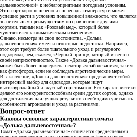
дальневосточной» к неблагоприятным погодным условиям.
Этот сорт хорошо переносит перепады температур и может
успешно расти в условиях повышенной влажности, что является
значительным преимуществом по сравнению с другими
сортами, такими как «Розовый мед», который более
чувствителен к климатическим изменениям.
Однако, несмотря на свои достоинства, «Долька
дальневосточная» имеет и некоторые недостатки. Например,
этот сорт требует более тщательного ухода и регулярного
подкормки, чем, скажем, «Черный принц», который известен
своей неприхотливостью. Также «Долька дальневосточная»
может быть более подвержена некоторым заболеваниям, таким
как фитофтороз, если не соблюдать агротехнические меры.
В заключение, «Долька дальневосточная» представляет собой
интересный выбор для садоводов, которые ищут
высокоурожайный и вкусный сорт томатов. Его характеристики
делают его конкурентоспособным среди других сортов, однако
для достижения наилучших результатов необходимо учитывать
особенности агрономии и ухода за растениями.
Вопрос-ответ
Каковы основные характеристики томата
«Долька дальневосточная»?
Томат «Долька дальневосточная» отличается среднеспелыми
сроками созревания, плоды имеют округлую форму и ярко-