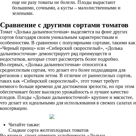
еще ни разу томаты не болели. Плоды вырастают
большими, сочными, а кусты – малолиственными и
зелеными.
Сравнение с другими сортами томатов
Томат «Долька дальневосточная» выделяется на фоне других
сортов благодаря своим уникальным характеристикам и
особенностям. В сравнении с популярными сортами, такими как
«Черный принц» или «Сибирский скороспелый», «Долька
дальневосточная» демонстрирует ряд преимуществ и
недостатков, которые стоит рассмотреть более подробно.
Во-первых, «Долька дальневосточная» относится к
среднеспелым сортам, что делает его более подходящим для
регионов с коротким летом. В отличие от раннеспелых сортов,
таких как «Сибирский скороспелый», этот томат требует
немного больше времени для достижения зрелости, но при этом
обеспечивает более высокую урожайность и лучшее качество
плодов. Плоды «Дольки дальневосточной» крупнее и мясистее,
что делает их идеальными для использования в свежих салатах и
консервации.
Читайте также:
Сладкие сорта желтоплодных томатов
Во-вторых, стоит отметить устойчивость «Дольки