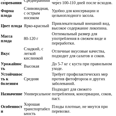
Среднеранний
созревания
через 100-110 дней после всходов.
Сливовидная,
Форма
Удобно для консервации и
с острым
плода
цельноплодного засола.
носиком
Привлекательный внешний вид,
Цвет плода
Ярко-красный
высокое содержание ликопина.
Оптимальный размер для
Масса
80-120 г
употребления в свежем виде и
плода
переработки.
Сладкий, с
Отличные вкусовые качества,
Вкус
легкой
подходит для салатов и соков.
кислинкой
Урожайнос
До 5-7 кг с куста при правильном
Высокая
ть
уходе.
Устойчивос
Требует профилактических мер
ть к
Средняя
против фитофтороза и других
болезням
заболеваний.
Подходит для свежего
Назначение
Универсальное
потребления, консервации, соков,
паст.
Хорошая
Особенност
Плоды плотные, не мнутся при
транспортабел
и
перевозке.
ьность