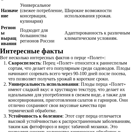
Универсальное
Назначе
(свежее потребление,
Широкие возможности
ние
консервация,
использования урожая.
кулинария)
Регион
Подходит для
ы
Адаптированность к различным
большинства
выращ
климатическим условиям.
регионов России
ивания
Интересные факты
Вот несколько интересных фактов о перце «Полет»:
Скороспелость
: Перец «Полет» относится к раннеспелым
сортам, что делает его популярным среди садоводов. Плоды
начинают созревать всего через 90-100 дней после посева,
что позволяет получать урожай в короткие сроки.
Универсальность использования
: Плоды перца «Полет»
имеют сладкий вкус и хрустящую текстуру, что делает их
идеальными для употребления в свежем виде, а также для
консервирования, приготовления салатов и гарниров. Они
отлично сохраняют свои вкусовые качества при
термической обработке.
Устойчивость к болезням
: Этот сорт перца отличается
высокой устойчивостью к распространенным заболеваниям,
таким как фитофтороз и вирус табачной мозаики. Это
позволяет снизить количество химических обработок и