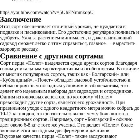
https://youtube.com/watch?v=5UhENmmkopU
Заключение
Этот сорт обеспечивает отличный урожай, не нуждается в
подвязке и пасынковании. Его достаточно регулярно поливать и
удобрять. Уход за растением минимален, и даже начинающий
садовод сможет легко с этим справиться, главное — вырастить
здоровую рассаду.
Сравнение с другими сортами
Сорт перца «Полет» выделяется среди других сортов благодаря
своим уникальным характеристикам и особенностям. В отличие
от многих популярных сортов, таких как «Болгарский» или
«Кубовидный», «Полет» обладает высокой устойчивостью к
неблагоприятным погодным условиям и заболеваниям, что
делает его идеальным выбором для садоводов и огородников.
Одним из ключевых аспектов, по которому «Полет»
превосходит другие сорта, является его урожайность. При
правильном уходе с одного квадратного метра можно собрать до
10-12 кг плодов, что значительно выше, чем у большинства
традиционных сортов. Например, сорт «Болгарский» обычно
дает около 6-8 кг с того же участка. Это делает «Полет» более
экономически выгодным для фермеров и дачников.
Вкусовые качества перца «Полет» также заслуживают