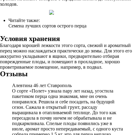
холодов.
Читайте также:
Семена лучших сортов острого перца
Условия хранения
Благодаря хорошей лежкости этого сорта, свежий и ароматный
перец можно наслаждаться практически до зимы. Для этого его
аккуратно укладывают в ящики, предварительно отбирая
поврежденные плоды, и помещают в прохладное, хорошо
проветриваемое помещение, например, в подвал.
Отзывы
Алевтина 46 лет Ставрополь
О сорте «Полет» узнала пару лет назад, угостила
пакетиком перца одна знакомая, мне он очень
понравился. Решила и себе посадить, на будущий
сезон. Сажала в открытый грунт, рассаду
выращивала в отапливаемой теплице. До того как
пересадила в почву ничем не обрабатывала и не
подкармливала. Спелые плоды появились уже в
июле, аромат просто непередаваемый, с одного куста
собрала примерно 1,5 кг, что для перца неплохо.