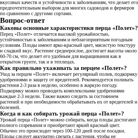
вкусовых качеств и устойчивости к заболеваниям, что делает его
предпочтительным выбором для многих садоводов и фермеров
по сравнению с другими сортами.
Вопрос-ответ
Каковы основные характеристики перца «Полет»?
Перец «Полет» отличается высокой урожайностью,
устойчивостью к заболеваниям и неблагоприятным погодным
условиям. Плоды имеют ярко-красный цвет, мясистую текстуру
и сладкий вкус. Растение среднерослое, достигает высоты около
60-70 см, что делает его удобным для выращивания как в
открытом грунте, так и в теплицах.
Как правильно ухаживать за перцем «Полет»?
Уход за перцем «Полет» включает регулярный полив, подкормку
удобрениями и защиту от вредителей. Рекомендуется поливать
растения 2-3 раза в неделю, особенно в жаркую погоду.
Подкормку можно проводить комплексными удобрениями
каждые 2-3 недели. Также важно следить за состоянием
растений и при необходимости обрабатывать их от вредителей и
болезней.
Когда и как собирать урожай перца «Полет»?
Урожай перца «Полет» можно собирать, когда плоды достигают
полного созревания и приобретают яркий красный цвет.
Обычно это происходит через 100-120 дней после посадки.
Плоды следует аккуратно срезать с растения, чтобы не