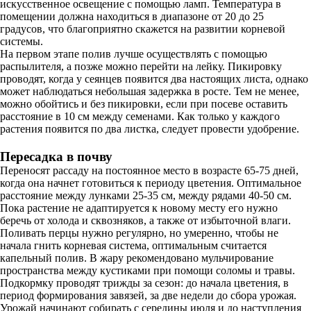
искусственное освещение с помощью ламп. Температура в
помещении должна находиться в диапазоне от 20 до 25
градусов, что благоприятно скажется на развитии корневой
системы.
На первом этапе полив лучше осуществлять с помощью
распылителя, а позже можно перейти на лейку. Пикировку
проводят, когда у сеянцев появится два настоящих листа, однако
может наблюдаться небольшая задержка в росте. Тем не менее,
можно обойтись и без пикировки, если при посеве оставить
расстояние в 10 см между семенами. Как только у каждого
растения появится по два листка, следует провести удобрение.
Пересадка в почву
Переносят рассаду на постоянное место в возрасте 65-75 дней,
когда она начнет готовиться к периоду цветения. Оптимальное
расстояние между лунками 25-35 см, между рядами 40-50 см.
Пока растение не адаптируется к новому месту его нужно
беречь от холода и сквозняков, а также от избыточной влаги.
Поливать перцы нужно регулярно, но умеренно, чтобы не
начала гнить корневая система, оптимальным считается
капельный полив. В жару рекомендовано мульчирование
пространства между кустиками при помощи соломы и травы.
Подкормку проводят трижды за сезон: до начала цветения, в
период формирования завязей, за две недели до сбора урожая.
Урожай начинают собирать с середины июля и до наступления