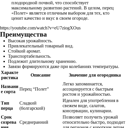
плодородной почвой, что способствует
максимальному развитию растений. В целом, перец
«Полет» является отличным выбором для тех, кто
ценит качество и вкус в своем огороде.
https://youtube.com/watch?v=eU7ziogXOus
Преимущества
Высокая урожайность.
Привлекательный товарный вид.
Стойкий аромат.
Транспортабельность.
Подлежит длительному хранению.
Завязи формируются даже при колебаниях температуры.
Характе
Описание
Значение для огородника
ристика
Легко запоминается,
Названи
Перец “Полет”
ассоциируется с быстрым
е сорта
ростом и урожайностью.
Идеален для употребления в
Тип
Сладкий
свежем виде, салатов,
перца
(болгарский)
консервации, кулинарии.
Срок
Позволяет получить урожай
созрева
Среднеранний
относительно быстро, подходит
ния
для регионов с коротким летом.