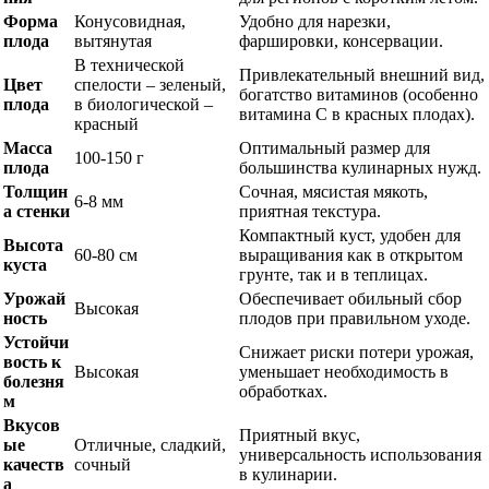
Форма
Конусовидная,
Удобно для нарезки,
плода
вытянутая
фаршировки, консервации.
В технической
Привлекательный внешний вид,
Цвет
спелости – зеленый,
богатство витаминов (особенно
плода
в биологической –
витамина С в красных плодах).
красный
Масса
Оптимальный размер для
100-150 г
плода
большинства кулинарных нужд.
Толщин
Сочная, мясистая мякоть,
6-8 мм
а стенки
приятная текстура.
Компактный куст, удобен для
Высота
60-80 см
выращивания как в открытом
куста
грунте, так и в теплицах.
Урожай
Обеспечивает обильный сбор
Высокая
ность
плодов при правильном уходе.
Устойчи
Снижает риски потери урожая,
вость к
Высокая
уменьшает необходимость в
болезня
обработках.
м
Вкусов
Приятный вкус,
ые
Отличные, сладкий,
универсальность использования
качеств
сочный
в кулинарии.
а