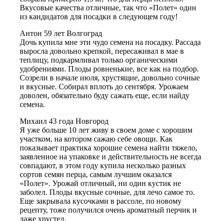
Вкусовые качества отличные, так что «Полет» один
из кандидатов для посадки в следующем году!
Антон 59 лет Волгоград
Дочь купила мне эти чудо семена на посадку. Рассада
выросла довольно крепкой, пересаживал в мае в
теплицу, подкармливал только органическими
удобрениями. Плоды ровненькие, все как на подбор.
Созрели в начале июля, хрустящие, довольно сочные
и вкусные. Собирал вплоть до сентября. Урожаем
доволен, обязательно буду сажать еще, если найду
семена.
Михаил 43 года Новгород
Я уже больше 10 лет живу в своем доме с хорошим
участком, на котором сажаю себе овощи. Как
показывает практика хорошие семена найти тяжело,
заявленное на упаковке и действительность не всегда
совпадают, в этом году купила несколько разных
сортов семян перца, самым лучшим оказался
«Полет». Урожай отличный, ни один кустик не
заболел. Плоды вкусные сочные, для лечо самое то.
Еще закрывала кусочками в рассоле, по новому
рецепту, тоже получился очень ароматный перчик и
даже хрустел.