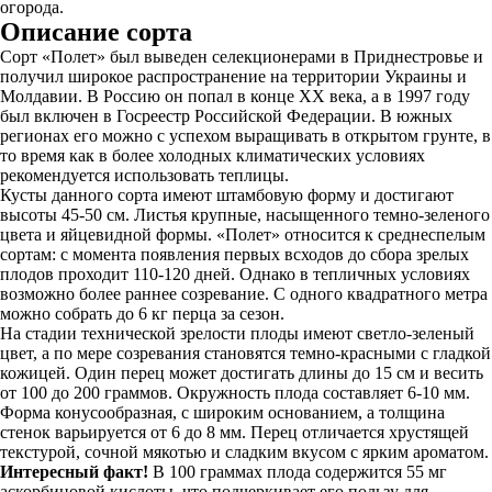
огорода.
Описание сорта
Сорт «Полет» был выведен селекционерами в Приднестровье и
получил широкое распространение на территории Украины и
Молдавии. В Россию он попал в конце XX века, а в 1997 году
был включен в Госреестр Российской Федерации. В южных
регионах его можно с успехом выращивать в открытом грунте, в
то время как в более холодных климатических условиях
рекомендуется использовать теплицы.
Кусты данного сорта имеют штамбовую форму и достигают
высоты 45-50 см. Листья крупные, насыщенного темно-зеленого
цвета и яйцевидной формы. «Полет» относится к среднеспелым
сортам: с момента появления первых всходов до сбора зрелых
плодов проходит 110-120 дней. Однако в тепличных условиях
возможно более раннее созревание. С одного квадратного метра
можно собрать до 6 кг перца за сезон.
На стадии технической зрелости плоды имеют светло-зеленый
цвет, а по мере созревания становятся темно-красными с гладкой
кожицей. Один перец может достигать длины до 15 см и весить
от 100 до 200 граммов. Окружность плода составляет 6-10 мм.
Форма конусообразная, с широким основанием, а толщина
стенок варьируется от 6 до 8 мм. Перец отличается хрустящей
текстурой, сочной мякотью и сладким вкусом с ярким ароматом.
Интересный факт!
В 100 граммах плода содержится 55 мг
аскорбиновой кислоты, что подчеркивает его пользу для