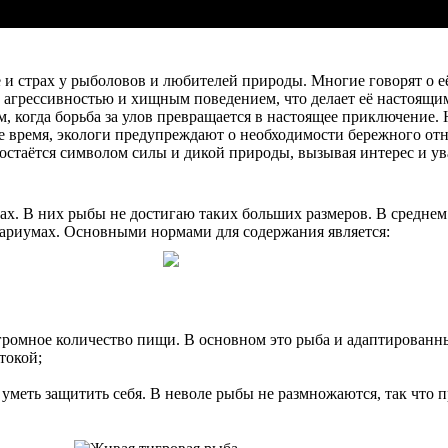
 и страх у рыболовов и любителей природы. Многие говорят о е
ей агрессивностью и хищным поведением, что делает её настоящи
 когда борьба за улов превращается в настоящее приключение. Н
же время, экологи предупреждают о необходимости бережного отн
 остаётся символом силы и дикой природы, вызывая интерес и ув
ах. В них рыбы не достигаю таких больших размеров. В среднем
вариумах. Основными нормами для содержания является:
ромное количество пищи. В основном это рыба и адаптированн
токой;
меть защитить себя. В неволе рыбы не размножаются, так что п