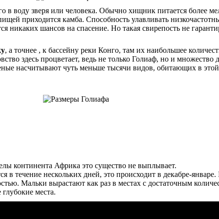
го в воду зверя или человека. Обычно хищник питается более ме
ищей приходится камба. Способность улавливать низкочастотны
я никаких шансов на спасение. Но такая свирепость не гаранти
ку
, а точнее , к бассейну реки Конго, там их наибольшее количес
вство здесь процветает, ведь не только Голиаф, но и множество 
еные насчитывают чуть меньше тысячи видов, обитающих в этой 
делы континента Африка это существо не выплывает.
тся в течение нескольких дней, это происходит в декабре-январ
остью. Мальки вырастают как раз в местах с достаточным колич
 глубокие места.