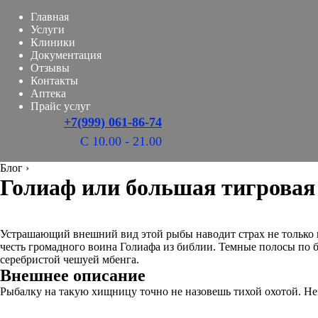
Главная
Услуги
Клиники
Документация
Отзывы
Контакты
Аптека
Прайс услуг
+7(999) 061-86-74
С 10.00 - 21.00
Блог
›
Голиаф или большая тигровая
Устрашающий внешний вид этой рыбы наводит страх не только н
честь громадного воина Голиафа из библии. Темные полосы по б
серебристой чешуей мбенга.
Внешнее описание
Рыбалку на такую хищницу точно не назовешь тихой охотой. Н