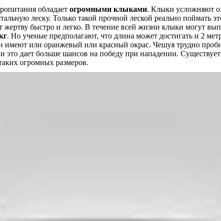
пропитания обладает
огромными клыками
. Клыки усложняют ох
тальную леску. Только такой прочной леской реально поймать э
 жертву быстро и легко. В течение всей жизни клыки могут выпа
кг
. Но ученые предполагают, что длина может достигать и 2 ме
ки имеют или оранжевый или красный окрас. Чешуя трудно проби
 это дает больше шансов на победу при нападении. Существует 
 таких огромных размеров.