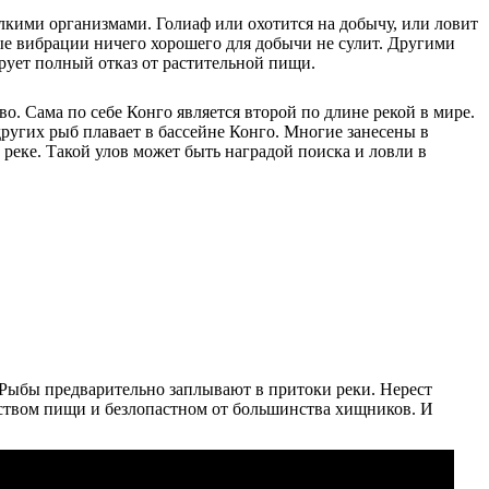
лкими организмами. Голиаф или охотится на добычу, или ловит
е вибрации ничего хорошего для добычи не сулит. Другими
рует полный отказ от растительной пищи.
тво. Сама по себе Конго является второй по длине рекой в мире.
других рыб плавает в бассейне Конго. Многие занесены в
реке. Такой улов может быть наградой поиска и ловли в
е. Рыбы предварительно заплывают в притоки реки. Нерест
еством пищи и безлопастном от большинства хищников. И