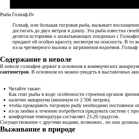
Рыба Голиаф.flv
Голиаф, или большая тигровая рыба, вызывает восхищение
достигать до двух метров в длину. Эта рыба известна сво
делятся историями о захватывающих поединках с Голиафом,
придают ей особую красоту, несмотря на опасность. В то 
из-за чрезмерного вылова и загрязнения водоемов. Голиаф
Содержание в неволе
В неволе голиафов держат в основном в коммерческих аквариум
сантиметров
. В основном их можно увидеть в выставочных ак
Читайте также:
Как спят рыбы в воде: особенности строения органов зрения
наличие аквариума (минимум от 2 500 литров);
чтобы прокормить тигровую рыбу необходимо постоянное ог
из-за любви к течению потребуется придумать систему с про
комфортная температура составляет 23-26 градусов.
Сосуществование с другими видами, возможно , но они должны у
Выживание в природе