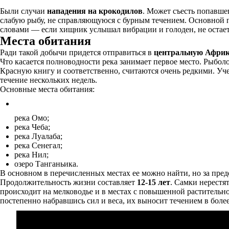
Были случаи
нападения на крокодилов
. Может съесть попавше
слабую рыбу, не справляющуюся с бурным течением. Основной п
словами — если хищник услышал вибрации и голоден, не остаетс
Места обитания
Ради такой добычи придется отправиться в
центральную Афри
Что касается полноводности река занимает первое место. Рыболо
Красную книгу и соответственно, считаются очень редкими. Уч
течение нескольких недель.
Основные места обитания:
река Омо;
река Чеба;
река Луалаба;
река Сенегал;
река Нил;
озеро Танганьика.
В основном в перечисленных местах ее можно найти, но за пре
Продолжительность жизни составляет
12-15 лет
. Самки нерестя
происходит на мелководье и в местах с повышенной растительн
постепенно набравшись сил и веса, их выносит течением в более