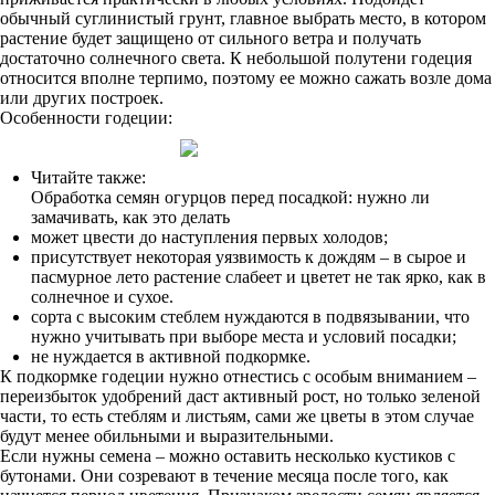
обычный суглинистый грунт, главное выбрать место, в котором
растение будет защищено от сильного ветра и получать
достаточно солнечного света. К небольшой полутени годеция
относится вполне терпимо, поэтому ее можно сажать возле дома
или других построек.
Особенности годеции:
Читайте также:
Обработка семян огурцов перед посадкой: нужно ли
замачивать, как это делать
может цвести до наступления первых холодов;
присутствует некоторая уязвимость к дождям – в сырое и
пасмурное лето растение слабеет и цветет не так ярко, как в
солнечное и сухое.
сорта с высоким стеблем нуждаются в подвязывании, что
нужно учитывать при выборе места и условий посадки;
не нуждается в активной подкормке.
К подкормке годеции нужно отнестись с особым вниманием –
переизбыток удобрений даст активный рост, но только зеленой
части, то есть стеблям и листьям, сами же цветы в этом случае
будут менее обильными и выразительными.
Если нужны семена – можно оставить несколько кустиков с
бутонами. Они созревают в течение месяца после того, как