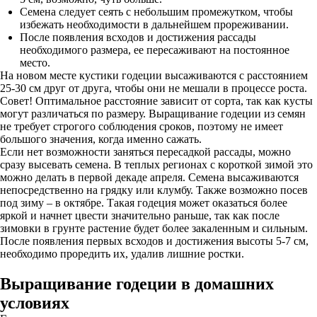
Семена следует сеять с небольшим промежутком, чтобы
избежать необходимости в дальнейшем прореживании.
После появления всходов и достижения рассады
необходимого размера, ее пересаживают на постоянное
место.
На новом месте кустики годеции высаживаются с расстоянием
25-30 см друг от друга, чтобы они не мешали в процессе роста.
Совет! Оптимальное расстояние зависит от сорта, так как кусты
могут различаться по размеру. Выращивание годеции из семян
не требует строгого соблюдения сроков, поэтому не имеет
большого значения, когда именно сажать.
Если нет возможности заняться пересадкой рассады, можно
сразу высевать семена. В теплых регионах с короткой зимой это
можно делать в первой декаде апреля. Семена высаживаются
непосредственно на грядку или клумбу. Также возможно посев
под зиму – в октябре. Такая годеция может оказаться более
яркой и начнет цвести значительно раньше, так как после
зимовки в грунте растение будет более закаленным и сильным.
После появления первых всходов и достижения высоты 5-7 см,
необходимо проредить их, удалив лишние ростки.
Выращивание годеции в домашних
условиях