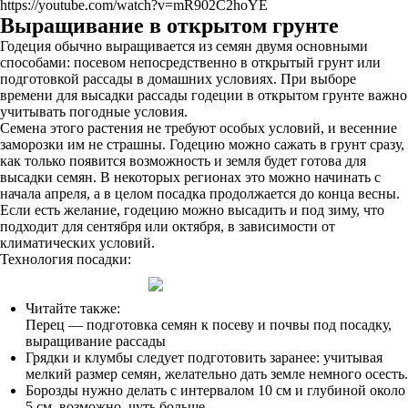
https://youtube.com/watch?v=mR902C2hoYE
Выращивание в открытом грунте
Годеция обычно выращивается из семян двумя основными
способами: посевом непосредственно в открытый грунт или
подготовкой рассады в домашних условиях. При выборе
времени для высадки рассады годеции в открытом грунте важно
учитывать погодные условия.
Семена этого растения не требуют особых условий, и весенние
заморозки им не страшны. Годецию можно сажать в грунт сразу,
как только появится возможность и земля будет готова для
высадки семян. В некоторых регионах это можно начинать с
начала апреля, а в целом посадка продолжается до конца весны.
Если есть желание, годецию можно высадить и под зиму, что
подходит для сентября или октября, в зависимости от
климатических условий.
Технология посадки:
Читайте также:
Перец — подготовка семян к посеву и почвы под посадку,
выращивание рассады
Грядки и клумбы следует подготовить заранее: учитывая
мелкий размер семян, желательно дать земле немного осесть.
Борозды нужно делать с интервалом 10 см и глубиной около
5 см, возможно, чуть больше.