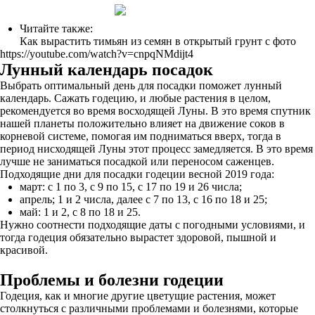
Читайте также:
Как вырастить тимьян из семян в открытый грунт с фото
https://youtube.com/watch?v=cnpqNMdijt4
Лунный календарь посадок
Выбрать оптимальный день для посадки поможет лунный
календарь. Сажать годецию, и любые растения в целом,
рекомендуется во время восходящей Луны. В это время спутник
нашей планеты положительно влияет на движение соков в
корневой системе, помогая им подниматься вверх, тогда в
период нисходящей Луны этот процесс замедляется. В это время
лучше не заниматься посадкой или переносом саженцев.
Подходящие дни для посадки годеции весной 2019 года:
март: с 1 по 3, с 9 по 15, с 17 по 19 и 26 числа;
апрель; 1 и 2 числа, далее с 7 по 13, с 16 по 18 и 25;
май: 1 и 2, с 8 по 18 и 25.
Нужно соотнести подходящие даты с погодными условиями, и
тогда годеция обязательно вырастет здоровой, пышной и
красивой.
Проблемы и болезни годеции
Годеция, как и многие другие цветущие растения, может
столкнуться с различными проблемами и болезнями, которые