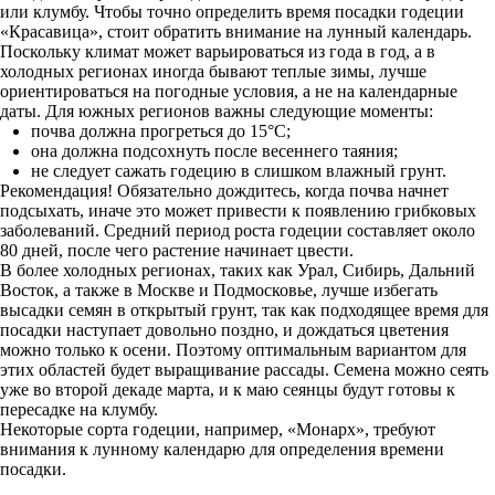
или клумбу. Чтобы точно определить время посадки годеции
«Красавица», стоит обратить внимание на лунный календарь.
Поскольку климат может варьироваться из года в год, а в
холодных регионах иногда бывают теплые зимы, лучше
ориентироваться на погодные условия, а не на календарные
даты. Для южных регионов важны следующие моменты:
почва должна прогреться до 15°С;
она должна подсохнуть после весеннего таяния;
не следует сажать годецию в слишком влажный грунт.
Рекомендация! Обязательно дождитесь, когда почва начнет
подсыхать, иначе это может привести к появлению грибковых
заболеваний. Средний период роста годеции составляет около
80 дней, после чего растение начинает цвести.
В более холодных регионах, таких как Урал, Сибирь, Дальний
Восток, а также в Москве и Подмосковье, лучше избегать
высадки семян в открытый грунт, так как подходящее время для
посадки наступает довольно поздно, и дождаться цветения
можно только к осени. Поэтому оптимальным вариантом для
этих областей будет выращивание рассады. Семена можно сеять
уже во второй декаде марта, и к маю сеянцы будут готовы к
пересадке на клумбу.
Некоторые сорта годеции, например, «Монарх», требуют
внимания к лунному календарю для определения времени
посадки.