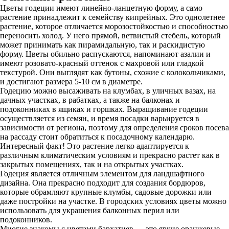
Цветы годеции имеют линейно-ланцетную форму, а само
растение принадлежит к семейству кипрейных. Это однолетнее
растение, которое отличается морозостойкостью и способностью
переносить холод. У него прямой, ветвистый стебель, который
может принимать как пирамидальную, так и раскидистую
форму. Цветы обильно распускаются, напоминают азалии и
имеют розовато-красный оттенок с махровой или гладкой
текстурой. Они выглядят как бутоны, схожие с колокольчиками,
и достигают размера 5-10 см в диаметре.
Годецию можно высаживать на клумбах, в уличных вазах, на
дачных участках, в рабатках, а также на балконах и
подоконниках в ящиках и горшках. Выращивание годеции
осуществляется из семян, и время посадки варьируется в
зависимости от региона, поэтому для определения сроков посева
на рассаду стоит обратиться к посадочному календарю.
Интересный факт! Это растение легко адаптируется к
различным климатическим условиям и прекрасно растет как в
закрытых помещениях, так и на открытых участках.
Годеция является отличным элементом для ландшафтного
дизайна. Она прекрасно подходит для создания бордюров,
которые обрамляют крупные клумбы, садовые дорожки или
даже постройки на участке. В городских условиях цветы можно
использовать для украшения балконных перил или
подоконников.
Многие знакомы с цветами бархатцев — это яркие оранжевые