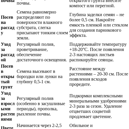
почвы
открытого грунта внесите
почвы.
компост или перегной.
Семена равномерно
Глубина заделки семян – не
Посев
распределяют по
более 0,5 см. Накройте
на
поверхности влажного
емкость пленкой или стеклом
рассад
субстрата, слегка
для создания парникового
у
присыпают тонким слоем
эффекта.
земли.
Уход
Регулярный полив,
Поддерживайте температуру
за
проветривание,
+18-20°C. После появления
рассад
обеспечение
2-3 настоящих листьев
ой
достаточного освещения.
распикируйте сеянцы.
Посев
Расстояние между
в
Семена высевают в
растениями – 20-30 см. После
откры
бороздки или лунки на
появления всходов
тый
глубину 0,5-1 см.
проредите.
грунт
Уход
Подкормки комплексными
за
Регулярный полив
минеральными удобрениями
взросл
(особенно в засушливые
2-3 раза за сезон. Удаление
ыми
периоды), прополка,
отцветших соцветий
растен
рыхление почвы.
продлевает цветение.
иями
Начинается через 2-2,5
Обильное и
Цвете