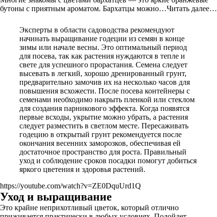
бутоны с приятным ароматом. Бархатцы можно…Читать далее…
Эксперты в области садоводства рекомендуют
начинать выращивание годеции из семян в конце
зимы или начале весны. Это оптимальный период
для посева, так как растения нуждаются в тепле и
свете для успешного прорастания. Семена следует
высевать в легкий, хорошо дренированный грунт,
предварительно замочив их на несколько часов для
повышения всхожести. После посева контейнеры с
семенами необходимо накрыть пленкой или стеклом
для создания парникового эффекта. Когда появятся
первые всходы, укрытие можно убрать, а растения
следует разместить в светлом месте. Пересаживать
годецию в открытый грунт рекомендуется после
окончания весенних заморозков, обеспечивая ей
достаточное пространство для роста. Правильный
уход и соблюдение сроков посадки помогут добиться
яркого цветения и здоровья растений.
https://youtube.com/watch?v=ZE0DquUrd1Q
Уход и выращивание
Это крайне неприхотливый цветок, который отлично
приживается практически в любых условиях. Подойдет