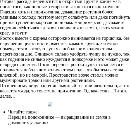
Готовая рассада переносится в открытый грунт в конце мая,
после того, как ночные заморозки закончатся окончательно.
Годеция хоть и неприхотлива, домашние растения более
уязвимы к холоду, поэтому могут ослабнуть или даже погибнуть
при наступлении морозов по ночам. Например, когда сажаете
годецию «Мотылек» для выращивания из семян, сеять можно
сразу в грунт.
Росток вместе с корнем осторожно вынимается из горшочка, без
нарушения целостности, вместе с комком грунта. Затем он
помещается в готовую лунку с небольшим количеством
перегноя на дне. Слишком сильно удобрять лунку не нужно, так
как годеция не сильно нуждается в подкормке и это может даже
навредить цветам. После переноса ростка лунка засыпается и
поливается небольшим количеством воды, чтобы земля стала
влажной, но не мокрой. Пространство возле ствола можно
мульчировать травой или другими растениями.
По внешнему виду растение львиный зев привлекательно, а что
касается ухода, то совсем не прихотливо. Однако если…Читать
далее…
Читайте также:
Перец на подоконнике — выращивание из семян в
домашних условиях