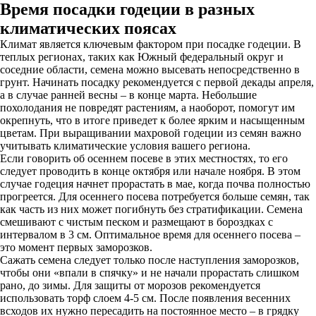
Время посадки годеции в разных
климатических поясах
Климат является ключевым фактором при посадке годеции. В
теплых регионах, таких как Южный федеральный округ и
соседние области, семена можно высевать непосредственно в
грунт. Начинать посадку рекомендуется с первой декады апреля,
а в случае ранней весны – в конце марта. Небольшие
похолодания не повредят растениям, а наоборот, помогут им
окрепнуть, что в итоге приведет к более ярким и насыщенным
цветам. При выращивании махровой годеции из семян важно
учитывать климатические условия вашего региона.
Если говорить об осеннем посеве в этих местностях, то его
следует проводить в конце октября или начале ноября. В этом
случае годеция начнет прорастать в мае, когда почва полностью
прогреется. Для осеннего посева потребуется больше семян, так
как часть из них может погибнуть без стратификации. Семена
смешивают с чистым песком и размещают в бороздках с
интервалом в 3 см. Оптимальное время для осеннего посева –
это момент первых заморозков.
Сажать семена следует только после наступления заморозков,
чтобы они «впали в спячку» и не начали прорастать слишком
рано, до зимы. Для защиты от морозов рекомендуется
использовать торф слоем 4-5 см. После появления весенних
всходов их нужно пересадить на постоянное место – в грядку