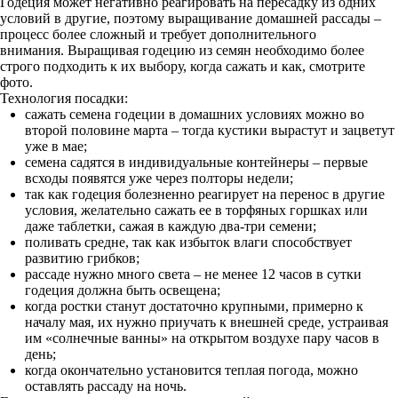
Годеция может негативно реагировать на пересадку из одних
условий в другие, поэтому выращивание домашней рассады –
процесс более сложный и требует дополнительного
внимания. Выращивая годецию из семян необходимо более
строго подходить к их выбору, когда сажать и как, смотрите
фото.
Технология посадки:
сажать семена годеции в домашних условиях можно во
второй половине марта – тогда кустики вырастут и зацветут
уже в мае;
семена садятся в индивидуальные контейнеры – первые
всходы появятся уже через полторы недели;
так как годеция болезненно реагирует на перенос в другие
условия, желательно сажать ее в торфяных горшках или
даже таблетки, сажая в каждую два-три семени;
поливать средне, так как избыток влаги способствует
развитию грибков;
рассаде нужно много света – не менее 12 часов в сутки
годеция должна быть освещена;
когда ростки станут достаточно крупными, примерно к
началу мая, их нужно приучать к внешней среде, устраивая
им «солнечные ванны» на открытом воздухе пару часов в
день;
когда окончательно установится теплая погода, можно
оставлять рассаду на ночь.