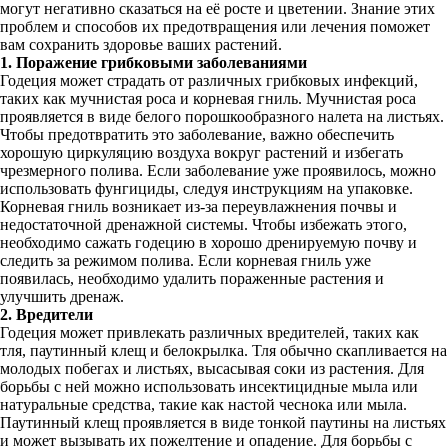
могут негативно сказаться на её росте и цветении. Знание этих
проблем и способов их предотвращения или лечения поможет
вам сохранить здоровье ваших растений.
1. Поражение грибковыми заболеваниями
Годеция может страдать от различных грибковых инфекций,
таких как мучнистая роса и корневая гниль. Мучнистая роса
проявляется в виде белого порошкообразного налета на листьях.
Чтобы предотвратить это заболевание, важно обеспечить
хорошую циркуляцию воздуха вокруг растений и избегать
чрезмерного полива. Если заболевание уже проявилось, можно
использовать фунгициды, следуя инструкциям на упаковке.
Корневая гниль возникает из-за переувлажнения почвы и
недостаточной дренажной системы. Чтобы избежать этого,
необходимо сажать годецию в хорошо дренируемую почву и
следить за режимом полива. Если корневая гниль уже
появилась, необходимо удалить пораженные растения и
улучшить дренаж.
2. Вредители
Годеция может привлекать различных вредителей, таких как
тля, паутинный клещ и белокрылка. Тля обычно скапливается на
молодых побегах и листьях, высасывая соки из растения. Для
борьбы с ней можно использовать инсектицидные мыла или
натуральные средства, такие как настой чеснока или мыла.
Паутинный клещ проявляется в виде тонкой паутины на листьях
и может вызывать их пожелтение и опадение. Для борьбы с