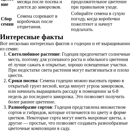
месяца после посева и
продолжительное цветение
ние
длится до заморозков.
при правильном уходе.
Собирайте семена в сухую
Семена созревают в
Сбор
погоду, когда коробочки
коробочках после
семян
пожелтеют и начнут
отцветания.
подсыхать.
Интересные факты
Вот несколько интересных фактов о годеции и её выращивании
из семян:
Светолюбивое растение
: Годеция предпочитает солнечные
места, поэтому для успешного роста и обильного цветения
её лучше сажать в открытые, хорошо освещенные участки.
При недостатке света растения могут вытягиваться и плохо
цвести.
Сроки посева
: Семена годеции можно высевать прямо в
открытый грунт весной, когда минует угроза заморозков,
или начинать выращивать рассаду в помещении за 6-8
недель до последнего заморозка. Это позволяет получить
более раннее цветение.
Разнообразие сортов
: Годеция представлена множеством
сортов и гибридов, которые отличаются по цвету и форме
цветков. Некоторые сорта могут иметь махровые цветы, а
другие — простые, что позволяет создавать разнообразные
цветочные композиции в саду.