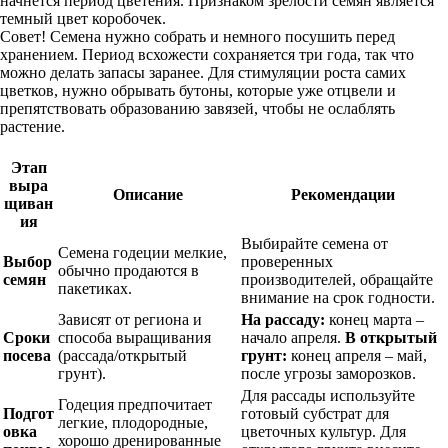
начнется период цветения. Признаком зрелости семян является
темный цвет коробочек.
Совет! Семена нужно собрать и немного посушить перед
хранением. Период всхожести сохраняется три года, так что
можно делать запасы заранее. Для стимуляции роста самих
цветков, нужно обрывать бутоны, которые уже отцвели и
препятствовать образованию завязей, чтобы не ослаблять
растение.
Этап
выра
Описание
Рекомендации
щиван
ия
Выбирайте семена от
Семена годеции мелкие,
Выбор
проверенных
обычно продаются в
семян
производителей, обращайте
пакетиках.
внимание на срок годности.
Зависят от региона и
На рассаду:
конец марта –
Сроки
способа выращивания
начало апреля.
В открытый
посева
(рассада/открытый
грунт:
конец апреля – май,
грунт).
после угрозы заморозков.
Для рассады используйте
Годеция предпочитает
Подгот
готовый субстрат для
легкие, плодородные,
овка
цветочных культур. Для
хорошо дренированные