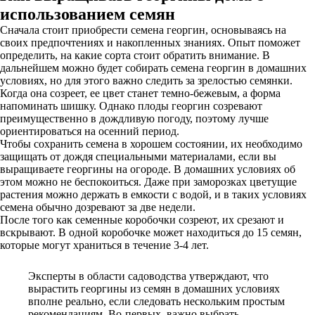
использованием семян
Сначала стоит приобрести семена георгин, основываясь на
своих предпочтениях и накопленных знаниях. Опыт поможет
определить, на какие сорта стоит обратить внимание. В
дальнейшем можно будет собирать семена георгин в домашних
условиях, но для этого важно следить за зрелостью семянки.
Когда она созреет, ее цвет станет темно-бежевым, а форма
напоминать шишку. Однако плоды георгин созревают
преимущественно в дождливую погоду, поэтому лучше
ориентироваться на осенний период.
Чтобы сохранить семена в хорошем состоянии, их необходимо
защищать от дождя специальными материалами, если вы
выращиваете георгины на огороде. В домашних условиях об
этом можно не беспокоиться. Даже при заморозках цветущие
растения можно держать в емкости с водой, и в таких условиях
семена обычно дозревают за две недели.
После того как семенные коробочки созреют, их срезают и
вскрывают. В одной коробочке может находиться до 15 семян,
которые могут храниться в течение 3-4 лет.
Эксперты в области садоводства утверждают, что
вырастить георгины из семян в домашних условиях
вполне реально, если следовать нескольким простым
рекомендациям. Во-первых, важно выбрать