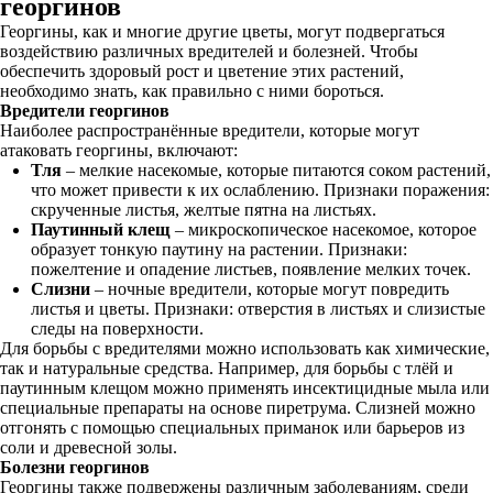
георгинов
Георгины, как и многие другие цветы, могут подвергаться
воздействию различных вредителей и болезней. Чтобы
обеспечить здоровый рост и цветение этих растений,
необходимо знать, как правильно с ними бороться.
Вредители георгинов
Наиболее распространённые вредители, которые могут
атаковать георгины, включают:
Тля
– мелкие насекомые, которые питаются соком растений,
что может привести к их ослаблению. Признаки поражения:
скрученные листья, желтые пятна на листьях.
Паутинный клещ
– микроскопическое насекомое, которое
образует тонкую паутину на растении. Признаки:
пожелтение и опадение листьев, появление мелких точек.
Слизни
– ночные вредители, которые могут повредить
листья и цветы. Признаки: отверстия в листьях и слизистые
следы на поверхности.
Для борьбы с вредителями можно использовать как химические,
так и натуральные средства. Например, для борьбы с тлёй и
паутинным клещом можно применять инсектицидные мыла или
специальные препараты на основе пиретрума. Слизней можно
отгонять с помощью специальных приманок или барьеров из
соли и древесной золы.
Болезни георгинов
Георгины также подвержены различным заболеваниям, среди