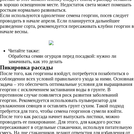
в хорошо освещенном месте. Недостаток света может помешать
росткам нормально развиваться.
Если используются однолетние семена георгин, посев следует
проводить в начале апреля. Если планируется дальнейшее
разведение сорта, рекомендуется пересаживать клубни георгин в
начале весны.
Читайте также:
Обработка семян огурцов перед посадкой: нужно ли
замачивать, как это делать
Пикировка рассады
После того, как георгины взойдут, потребуется позаботиться о
соблюдении всех условий правильного ухода за ними. Основная
задача – это обеспечить оптимальные условия для выращивания
георгин с исключением застаивания воды в грунте. В
противном случае появляется риск развития заболеваний
георгин. Рекомендуется использовать пульверизатор для
увлажнения сеянцев и оставлять грунт сухим. Такой подход
требуется для того, чтобы семена георгинов сумели взойти.
После того как рассада начнет выпускать листики, можно
проводить ее пикирование. Для этого, для каждого ростки
пересаживают в отдельные стаканчики, используя питательную
смесь. На дне стаканчиков делают отверстия для избавления от