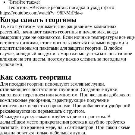
Читайте также:
Георгины «Веселые ребята»: посадка и уход с фото
https://youtube.com/watch?v=96P-MrPda-s
Когда сажать георгины
Те, кто с успехом занимается выращиванием комнатных
растений, начинают сажать георгины в начале мая, когда
заморозки уже не ожидаются. Если ночные температуры все еще
остаются низкими, стоит воспользоваться старыми ведрами и
полиэтиленовыми пакетами для защиты георгин. В любом
случае, холодный воздух и заморозки могут оказать негативное
влияние на эти цветы, поэтому важно следить за погодными
условиями.
Как сажать георгины
Для посадки георгин используют земляные лунки,
отличающиеся достаточной глубиной. Созданные лунки
заполняют перегноем или компостом. При желании добавляют
комплексные удобрения, гарантирующие получение
питательных веществ георгинами. При добавлении удобрений
рекомендуется их перемешать с грунтом.
В каждую лунку сажают клубень цветка с ростком. В
дальнейшем место прикрепления ростка к клубню требуется
засыпать, по крайней мере, на 5 сантиметров. При такой схеме
должна остаться только небольшая лунка.