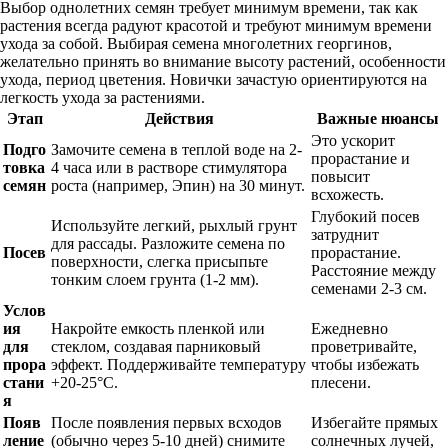
Выбор однолетних семян требует минимум времени, так как
растения всегда радуют красотой и требуют минимум времени
ухода за собой. Выбирая семена многолетних георгинов,
желательно принять во внимание высоту растений, особенности
ухода, период цветения. Новички зачастую ориентируются на
легкость ухода за растениями.
Этап
Действия
Важные нюансы
Это ускорит
Подго
Замочите семена в теплой воде на 2-
прорастание и
товка
4 часа или в растворе стимулятора
повысит
семян
роста (например, Эпин) на 30 минут.
всхожесть.
Глубокий посев
Используйте легкий, рыхлый грунт
затруднит
для рассады. Разложите семена по
Посев
прорастание.
поверхности, слегка присыпьте
Расстояние между
тонким слоем грунта (1-2 мм).
семенами 2-3 см.
Услов
ия
Накройте емкость пленкой или
Ежедневно
для
стеклом, создавая парниковый
проветривайте,
прора
эффект. Поддерживайте температуру
чтобы избежать
стани
+20-25°C.
плесени.
я
Появ
После появления первых всходов
Избегайте прямых
ление
(обычно через 5-10 дней) снимите
солнечных лучей,