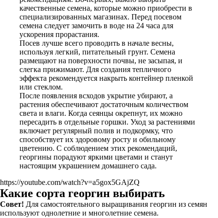
качественные семена, которые можно приобрести в
специализированных магазинах. Перед посевом
семена следует замочить в воде на 24 часа для
ускорения прорастания.
Посев лучше всего проводить в начале весны,
используя легкий, питательный грунт. Семена
размещают на поверхности почвы, не засыпая, и
слегка прижимают. Для создания тепличного
эффекта рекомендуется накрыть контейнер пленкой
или стеклом.
После появления всходов укрытие убирают, а
растения обеспечивают достаточным количеством
света и влаги. Когда сеянцы окрепнут, их можно
пересадить в отдельные горшки. Уход за растениями
включает регулярный полив и подкормку, что
способствует их здоровому росту и обильному
цветению. С соблюдением этих рекомендаций,
георгины порадуют яркими цветами и станут
настоящим украшением домашнего сада.
https://youtube.com/watch?v=a5gox5GAjZQ
Какие сорта георгин выбирать
Совет!
Для самостоятельного выращивания георгин из семян
используют однолетние и многолетние семена.