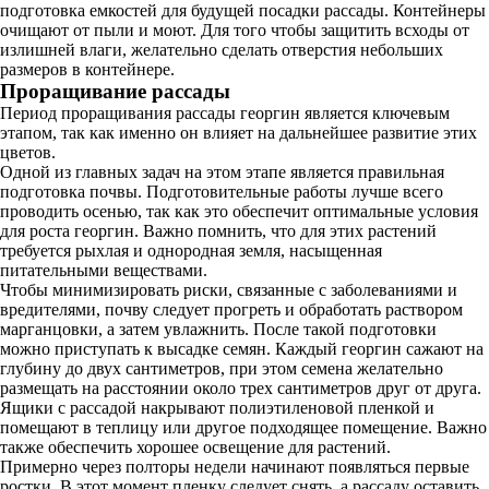
подготовка емкостей для будущей посадки рассады. Контейнеры
очищают от пыли и моют. Для того чтобы защитить всходы от
излишней влаги, желательно сделать отверстия небольших
размеров в контейнере.
Проращивание рассады
Период проращивания рассады георгин является ключевым
этапом, так как именно он влияет на дальнейшее развитие этих
цветов.
Одной из главных задач на этом этапе является правильная
подготовка почвы. Подготовительные работы лучше всего
проводить осенью, так как это обеспечит оптимальные условия
для роста георгин. Важно помнить, что для этих растений
требуется рыхлая и однородная земля, насыщенная
питательными веществами.
Чтобы минимизировать риски, связанные с заболеваниями и
вредителями, почву следует прогреть и обработать раствором
марганцовки, а затем увлажнить. После такой подготовки
можно приступать к высадке семян. Каждый георгин сажают на
глубину до двух сантиметров, при этом семена желательно
размещать на расстоянии около трех сантиметров друг от друга.
Ящики с рассадой накрывают полиэтиленовой пленкой и
помещают в теплицу или другое подходящее помещение. Важно
также обеспечить хорошее освещение для растений.
Примерно через полторы недели начинают появляться первые
ростки. В этот момент пленку следует снять, а рассаду оставить