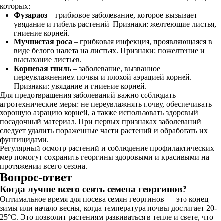
которых:
Фузариоз
– грибковое заболевание, которое вызывает
увядание и гибель растений. Признаки: желтеющие листья,
гниение корней.
Мучнистая роса
– грибковая инфекция, проявляющаяся в
виде белого налета на листьях. Признаки: пожелтение и
высыхание листьев.
Корневая гниль
– заболевание, вызванное
переувлажнением почвы и плохой аэрацией корней.
Признаки: увядание и гниение корней.
Для предотвращения заболеваний важно соблюдать
агротехнические меры: не переувлажнять почву, обеспечивать
хорошую аэрацию корней, а также использовать здоровый
посадочный материал. При первых признаках заболеваний
следует удалить пораженные части растений и обработать их
фунгицидами.
Регулярный осмотр растений и соблюдение профилактических
мер помогут сохранить георгины здоровыми и красивыми на
протяжении всего сезона.
Вопрос-ответ
Когда лучше всего сеять семена георгинов?
Оптимальное время для посева семян георгинов — это конец
зимы или начало весны, когда температура почвы достигает 20-
25°C. Это позволит растениям развиваться в тепле и свете, что