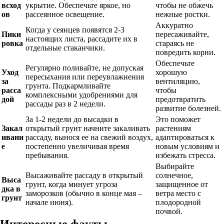
всход
укрытие. Обеспечьте яркое, но
чтобы не обжечь
ов
рассеянное освещение.
нежные ростки.
Аккуратно
Когда у сеянцев появятся 2-3
Пики
пересаживайте,
настоящих листа, рассадите их в
ровка
стараясь не
отдельные стаканчики.
повредить корни.
Обеспечьте
Регулярно поливайте, не допуская
Уход
хорошую
пересыхания или переувлажнения
за
вентиляцию,
грунта. Подкармливайте
расса
чтобы
комплексными удобрениями для
дой
предотвратить
рассады раз в 2 недели.
развитие болезней.
За 1-2 недели до высадки в
Это поможет
Закал
открытый грунт начните закаливать
растениям
ивани
рассаду, вынося ее на свежий воздух,
адаптироваться к
е
постепенно увеличивая время
новым условиям и
пребывания.
избежать стресса.
Выбирайте
Высаживайте рассаду в открытый
солнечное,
Выса
грунт, когда минует угроза
защищенное от
дка в
заморозков (обычно в конце мая –
ветра место с
грунт
начале июня).
плодородной
почвой.