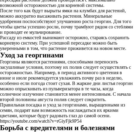
возможной осторожностью для корневой системы.
После того как будут вырыты ямки на клумбах для растений,
можно аккуратно высаживать растения. Минеральные
удобрения поспособствуют улучшению роста георгин. Для того
чтобы цветы успешно росли, почву трамбуют рядом со стеблями
и проводят ее мульчирование.
Рассаду из емкостей вынимают осторожно, стараясь сохранить
корневую систему. При успешной пересадке можно быть
уверенными в том, что растение приживется на новом месте.
Уход за георгинами
Георгины являются растениями, способными переносить
засушливые условия, поэтому их полив следует осуществлять с
осторожностью. Например, в период активного цветения в
июне и июле рекомендуется увлажнять почву раз в неделю,
особенно если погода стоит сухая. В жаркие дни листья георгин
можно опрыскивать из пульверизатора в те часы, когда
солнечное излучение становится менее интенсивным. С начала
второй половины августа полив следует сократить.
Правильная посадка и уход за георгинами, выращенными из
семян, подарят вам возможность наслаждаться их яркими
цветами, которые будут радовать глаз до самой осени.
https://youtube.com/watch?v=rGiyFjk9P54
Борьба с вредителями и болезнями