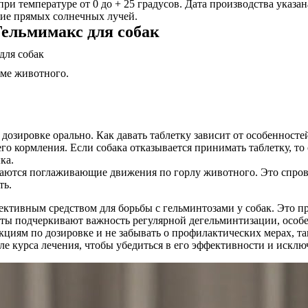
 при температуре от 0 до + 25 градусов. Дата производства указ
ние прямых солнечных лучей.
ельмимакс для собак
зме животного.
 дозировке орально. Как давать таблетку зависит от особенност
 кормления. Если собака отказывается принимать таблетку, то 
ка.
шаются поглаживающие движения по горлу животного. Это спров
ть.
ективным средством для борьбы с гельминтозами у собак. Это п
сты подчеркивают важность регулярной дегельминтизации, особ
циям по дозировке и не забывать о профилактических мерах, так
е курса лечения, чтобы убедиться в его эффективности и исклю