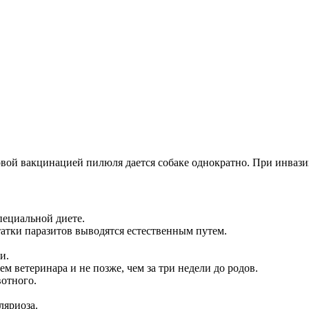
овой вакцинацией пилюля дается собаке однократно. При инвази
пециальной диете.
атки паразитов выводятся естественным путем.
и.
 ветеринара и не позже, чем за три недели до родов.
отного.
ляриоза.