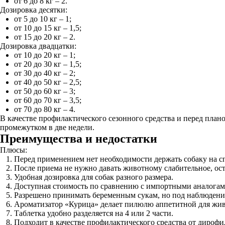
от 6 до 8 кг – 2.
Дозировка десятки:
от 5 до 10 кг – 1;
от 10 до 15 кг – 1,5;
от 15 до 20 кг – 2.
Дозировка двадцатки:
от 10 до 20 кг – 1;
от 20 до 30 кг – 1,5;
от 30 до 40 кг – 2;
от 40 до 50 кг – 2,5;
от 50 до 60 кг – 3;
от 60 до 70 кг – 3,5;
от 70 до 80 кг – 4.
В качестве профилактического сезонного средства и перед план
промежутком в две недели.
Преимущества и недостатки
Плюсы:
Перед применением нет необходимости держать собаку на с
После приема не нужно давать животному слабительное, ост
Удобная дозировка для собак разного размера.
Доступная стоимость по сравнению с импортными аналогам
Разрешено принимать беременным сукам, но под наблюдением
Ароматизатор «Курица» делает пилюлю аппетитной для жив
Таблетка удобно разделяется на 4 или 2 части.
Подходит в качестве профилактического средства от дирофи