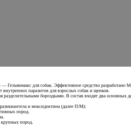
й — Гельмимакс для собак. Эффективное средство разработано 
т внутренних паразитов для взрослых собак и щенков.
мя разделительными бороздками. В состав входят два основных 
разиквантела и моксидектина (далее П/М):
ативных пород.
а.
в крупных пород.