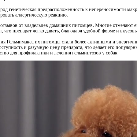
пород генетическая предрасположенность к непереносимости мак
ровать аллергическую реакцию.
отзывов от владельцев домашних питомцев. Многие отмечают ег
 что препарат легко давать, благодаря удобной форме и вкусовы
ния Гельмимакса их питомцы стали более активными и энергичн
оступность и разумную цену препарата, что делает его популяр
ство для профилактики и лечения гельминтозов у собак.