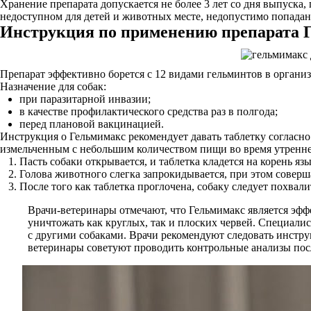
Хранение препарата допускается не более 3 лет со дня выпуска,
недоступном для детей и животных месте, недопустимо попада
Инструкция по применению препарата Г
Препарат эффективно борется с 12 видами гельминтов в органи
Назначение для собак:
при паразитарной инвазии;
в качестве профилактического средства раз в полгода;
перед плановой вакцинацией.
Инструкция о Гельмимакс рекомендует давать таблетку согласно
измельченным с небольшим количеством пищи во время утреннего
Пасть собаки открывается, и таблетка кладется на корень язы
Голова животного слегка запрокидывается, при этом совер
После того как таблетка проглочена, собаку следует похвали
Врачи-ветеринары отмечают, что Гельмимакс является эфф
уничтожать как круглых, так и плоских червей. Специали
с другими собаками. Врачи рекомендуют следовать инструк
ветеринары советуют проводить контрольные анализы посл