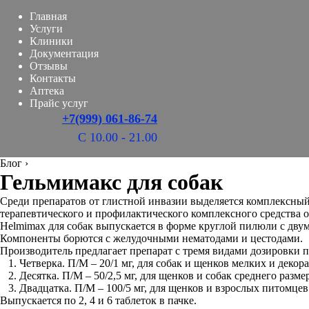
Главная
Услуги
Клиники
Документация
Отзывы
Контакты
Аптека
Прайс услуг
+7(999) 061-86-74
С 10.00 - 21.00
Блог
›
Гельмимакс для собак
Среди препаратов от глистной инвазии выделяется комплексны
терапевтического и профилактического комплексного средства о
Helmimax для собак выпускается в форме круглой пилюли с дву
Компоненты борются с желудочными нематодами и цестодами.
Производитель предлагает препарат с тремя видами дозировки п
Четверка. П/М – 20/1 мг, для собак и щенков мелких и декор
Десятка. П/М – 50/2,5 мг, для щенков и собак среднего размер
Двадцатка. П/М – 100/5 мг, для щенков и взрослых питомце
Выпускается по 2, 4 и 6 таблеток в пачке.