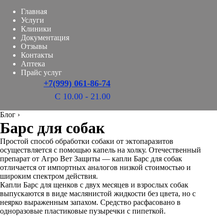
Главная
Услуги
Клиники
Документация
Отзывы
Контакты
Аптека
Прайс услуг
+7(999) 061-86-74
С 10.00 - 21.00
Блог
›
Барс для собак
Простой способ обработки собаки от эктопаразитов
осуществляется с помощью капель на холку. Отечественный
препарат от Агро Вет Защиты — капли Барс для собак
отличается от импортных аналогов низкой стоимостью и
широким спектром действия.
Капли Барс для щенков с двух месяцев и взрослых собак
выпускаются в виде маслянистой жидкости без цвета, но с
неярко выраженным запахом. Средство расфасовано в
одноразовые пластиковые пузыречки с пипеткой.