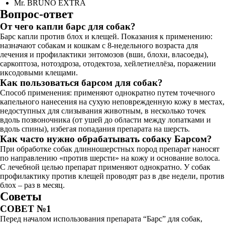
Mr. BRUNO EXTRA
Вопрос-ответ
От чего капли барс для собак?
Барс капли против блох и клещей. Показания к применению:
назначают собакам и кошкам с 8-недельного возраста для
лечения и профилактики энтомозов (вши, блохи, власоеды),
саркоптоза, нотоэдроза, отодектоза, хейлетиеллёза, поражении
иксодовыми клещами.
Как пользоваться барсом для собак?
Способ применения: применяют однократно путем точечного
капельного нанесения на сухую неповрежденную кожу в местах,
недоступных для слизывания животным, в несколько точек
вдоль позвоночника (от ушей до области между лопатками и
вдоль спины), избегая попадания препарата на шерсть.
Как часто нужно обрабатывать собаку Барсом?
При обработке собак длинношерстных пород препарат наносят
по направлению «против шерсти» на кожу и основание волоса.
С лечебной целью препарат применяют однократно. У собак
профилактику против клещей проводят раз в две недели, против
блох – раз в месяц.
Советы
СОВЕТ №1
Перед началом использования препарата “Барс” для собак,