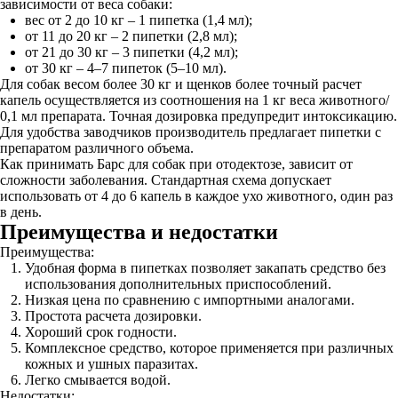
зависимости от веса собаки:
вес от 2 до 10 кг – 1 пипетка (1,4 мл);
от 11 до 20 кг – 2 пипетки (2,8 мл);
от 21 до 30 кг – 3 пипетки (4,2 мл);
от 30 кг – 4–7 пипеток (5–10 мл).
Для собак весом более 30 кг и щенков более точный расчет
капель осуществляется из соотношения на 1 кг веса животного/
0,1 мл препарата. Точная дозировка предупредит интоксикацию.
Для удобства заводчиков производитель предлагает пипетки с
препаратом различного объема.
Как принимать Барс для собак при отодектозе, зависит от
сложности заболевания. Стандартная схема допускает
использовать от 4 до 6 капель в каждое ухо животного, один раз
в день.
Преимущества и недостатки
Преимущества:
Удобная форма в пипетках позволяет закапать средство без
использования дополнительных приспособлений.
Низкая цена по сравнению с импортными аналогами.
Простота расчета дозировки.
Хороший срок годности.
Комплексное средство, которое применяется при различных
кожных и ушных паразитах.
Легко смывается водой.
Недостатки: