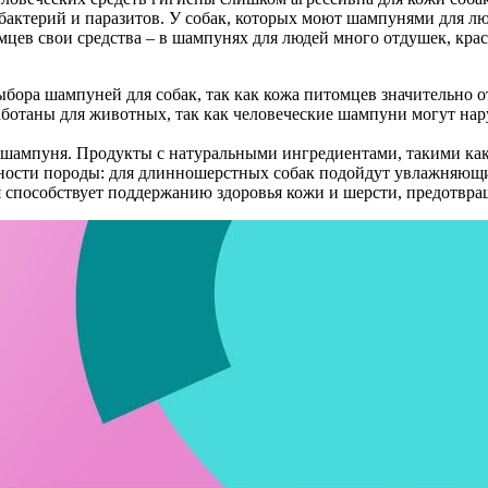
 бактерий и паразитов. У собак, которых моют шампунями для лю
мцев свои средства – в шампунях для людей много отдушек, кра
бора шампуней для собак, так как кожа питомцев значительно о
зработаны для животных, так как человеческие шампуни могут на
шампуня. Продукты с натуральными ингредиентами, такими как 
нности породы: для длинношерстных собак подойдут увлажняющ
 способствует поддержанию здоровья кожи и шерсти, предотвра