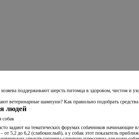
 хозяева поддерживают шерсть питомца в здоровом, чистом и у
ают ветеринарные шампуни? Как правильно подобрать средства у
я людей
асто задают на тематических форумах собачников начинающие в
 от 5,2 до 6,2 (слабокислый), а у собак этот показатель приближ
ловеческих средств гигиены слишком агрессивна для кожи соба