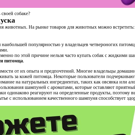
воей собаке?
пуска
я животных. На рынке товаров для животных можно встретить: 
 наибольшей популярностью у владельцев четвероногих питомцев
ами.
 именно по этой причине нельзя часто купать собак с жидкими 
ти питомца
.
имости от их опыта и предпочтений. Многие владельцы домашн
аживать за кожей питомца. Некоторые пользователи подчеркиваю
мание на натуральных ингредиентах, таких как овсянка или ало
ьзования шампуней с ароматами, которые оставляют приятный з
баки одинаково реагируют на определенные продукты, поэтому 
ытье с использованием качественного шампуня способствует здо