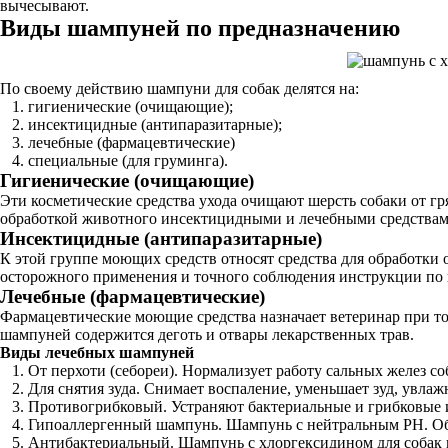
вычесывают.
Виды шампуней по предназначению
По своему действию шампуни для собак делятся на:
гигиенические (очищающие);
инсектицидные (антипаразитарные);
лечебные (фармацевтические)
специальные (для груминга).
Гигиенические (очищающие)
Эти косметические средства ухода очищают шерсть собаки от гр
обработкой животного инсектицидными и лечебными средствам
Инсектицидные (антипаразитарные)
К этой группе моющих средств относят средства для обработки 
осторожного применения и точного соблюдения инструкции по
Лечебные (фармацевтические)
Фармацевтические моющие средства назначает ветеринар при т
шампуней содержится деготь и отвары лекарственных трав.
Виды лечебных шампуней
От перхоти (себореи). Нормализует работу сальных желез со
Для снятия зуда. Снимает воспаление, уменьшает зуд, увла
Противогрибковый. Устраняют бактериальные и грибковые 
Гипоаллергенный шампунь. Шампунь с нейтральным PH. Обл
Антибактериальный. Шампунь с хлоргексидином для собак 