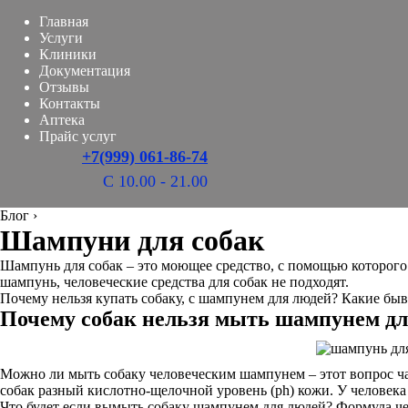
Главная
Услуги
Клиники
Документация
Отзывы
Контакты
Аптека
Прайс услуг
+7(999) 061-86-74
С 10.00 - 21.00
Блог
›
Шампуни для собак
Шампунь для собак – это моющее средство, с помощью которого
шампунь, человеческие средства для собак не подходят.
Почему нельзя купать собаку, с шампунем для людей? Какие быв
Почему собак нельзя мыть шампунем дл
Можно ли мыть собаку человеческим шампунем – этот вопрос ч
собак разный кислотно-щелочной уровень (ph) кожи. У человека –
Что будет если вымыть собаку шампунем для людей? Формула че