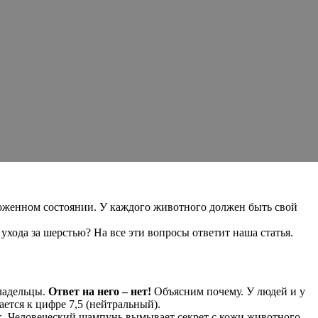
хоженном состоянии. У каждого животного должен быть свой
хода за шерстью? На все эти вопросы ответит наша статья.
ладельцы.
Ответ на него – нет!
Объясним почему. У людей и у
ается к цифре 7,5 (нейтральный).
к. Человеческий шампунь вымывает секрет с кожи животного,