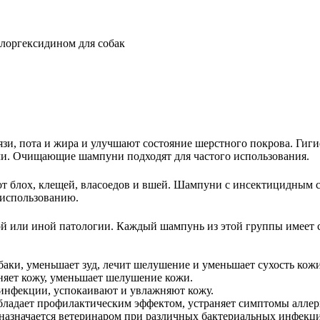
язи, пота и жира и улучшают состояние шерстного покрова. Гиг
и. Очищающие шампуни подходят для частого использования.
от блох, клещей, власоедов и вшей. Шампуни с инсектицидным с
 использованию.
ой или иной патологии. Каждый шампунь из этой группы имеет 
баки, уменьшает зуд, лечит шелушение и уменьшает сухость кожи
жняет кожу, уменьшает шелушение кожи.
инфекции, успокаивают и увлажняют кожу.
адает профилактическим эффектом, устраняет симптомы аллерги
назначается ветеринаром при различных бактериальных инфекци