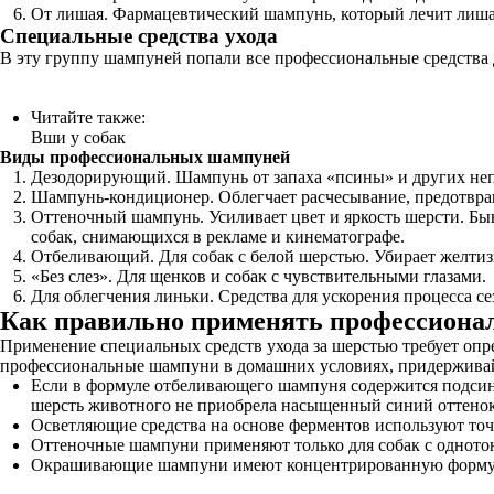
От лишая. Фармацевтический шампунь, который лечит лишай
Специальные средства ухода
В эту группу шампуней попали все профессиональные средства 
Читайте также:
Вши у собак
Виды профессиональных шампуней
Дезодорирующий. Шампунь от запаха «псины» и других неп
Шампунь-кондиционер. Облегчает расчесывание, предотвращ
Оттеночный шампунь. Усиливает цвет и яркость шерсти. Быв
собак, снимающихся в рекламе и кинематографе.
Отбеливающий. Для собак с белой шерстью. Убирает желтизн
«Без слез». Для щенков и собак с чувствительными глазами.
Для облегчения линьки. Средства для ускорения процесса с
Как правильно применять профессион
Применение специальных средств ухода за шерстью требует опре
профессиональные шампуни в домашних условиях, придержива
Если в формуле отбеливающего шампуня содержится подсин
шерсть животного не приобрела насыщенный синий оттенок
Осветляющие средства на основе ферментов используют точ
Оттеночные шампуни применяют только для собак с одното
Окрашивающие шампуни имеют концентрированную формулу,