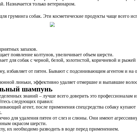
. Назначается только ветеринаром.
для груминга собак. Эти косметические продукты чаще всего ис
риятных запахов.
ает появление колтунов, увеличивает объем шерсти.
ает для собак с черной, белой, золотистой, коричневой и рыже
у, избавляет от пятен. Бывают с подсинивающим агентом и на 
езонной линьки, эффективно удаляет отмершие и выпавшие воло
альный шампунь
деленных знаний – лучше всего доверить это профессионалам из
йтесь следующих правил:
ивающий агент, после применения спецсредства собаку купают
.
ечно для удаления пятен от слез и слюны. Они имеют агрессивн
нным окрасом шерсти.
 их необходимо разводить в воде перед применением.