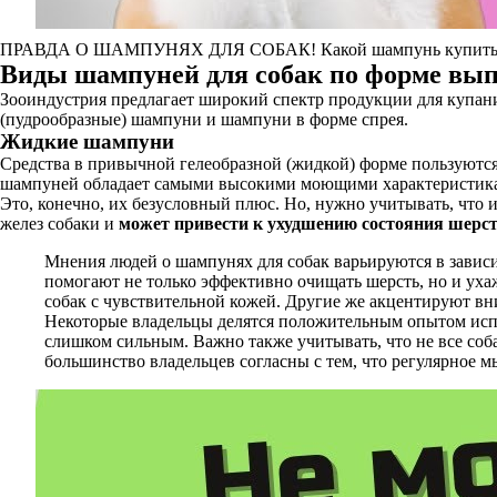
ПРАВДА О ШАМПУНЯХ ДЛЯ СОБАК! Какой шампунь купить с
Виды шампуней для собак по форме вы
Зооиндустрия предлагает широкий спектр продукции для купани
(пудрообразные) шампуни и шампуни в форме спрея.
Жидкие шампуни
Средства в привычной гелеобразной (жидкой) форме пользуются
шампуней обладает самыми высокими моющими характеристик
Это, конечно, их безусловный плюс. Но, нужно учитывать, что
желез собаки и
может привести к ухудшению состояния шерс
Мнения людей о шампунях для собак варьируются в завис
помогают не только эффективно очищать шерсть, но и ух
собак с чувствительной кожей. Другие же акцентируют вни
Некоторые владельцы делятся положительным опытом испол
слишком сильным. Важно также учитывать, что не все со
большинство владельцев согласны с тем, что регулярное м