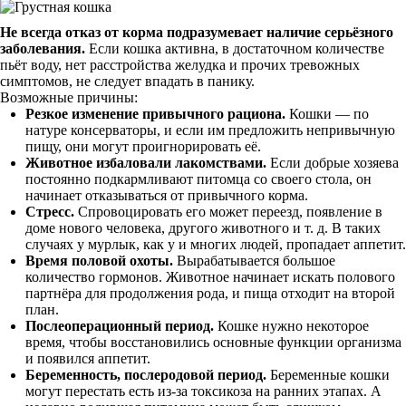
Не всегда отказ от корма подразумевает наличие серьёзного
заболевания.
Если кошка активна, в достаточном количестве
пьёт воду, нет расстройства желудка и прочих тревожных
симптомов, не следует впадать в панику.
Возможные причины:
Резкое изменение привычного рациона.
Кошки — по
натуре консерваторы, и если им предложить непривычную
пищу, они могут проигнорировать её.
Животное избаловали лакомствами.
Если добрые хозяева
постоянно подкармливают питомца со своего стола, он
начинает отказываться от привычного корма.
Стресс.
Спровоцировать его может переезд, появление в
доме нового человека, другого животного и т. д. В таких
случаях у мурлык, как у и многих людей, пропадает аппетит.
Время половой охоты.
Вырабатывается большое
количество гормонов. Животное начинает искать полового
партнёра для продолжения рода, и пища отходит на второй
план.
Послеоперационный период.
Кошке нужно некоторое
время, чтобы восстановились основные функции организма
и появился аппетит.
Беременность, послеродовой период.
Беременные кошки
могут перестать есть из-за токсикоза на ранних этапах. А