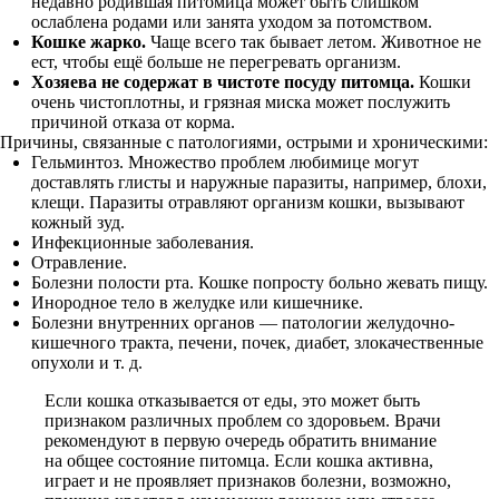
недавно родившая питомица может быть слишком
ослаблена родами или занята уходом за потомством.
Кошке жарко.
Чаще всего так бывает летом. Животное не
ест, чтобы ещё больше не перегревать организм.
Хозяева не содержат в чистоте посуду питомца.
Кошки
очень чистоплотны, и грязная миска может послужить
причиной отказа от корма.
Причины, связанные с патологиями, острыми и хроническими:
Гельминтоз. Множество проблем любимице могут
доставлять глисты и наружные паразиты, например, блохи,
клещи. Паразиты отравляют организм кошки, вызывают
кожный зуд.
Инфекционные заболевания.
Отравление.
Болезни полости рта. Кошке попросту больно жевать пищу.
Инородное тело в желудке или кишечнике.
Болезни внутренних органов — патологии желудочно-
кишечного тракта, печени, почек, диабет, злокачественные
опухоли и т. д.
Если кошка отказывается от еды, это может быть
признаком различных проблем со здоровьем. Врачи
рекомендуют в первую очередь обратить внимание
на общее состояние питомца. Если кошка активна,
играет и не проявляет признаков болезни, возможно,