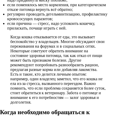
надо придвинуть миску поближе;
если поменялось место кормления, при категорическом
отказе питомца вернуть всё обратно;
регулярно проводить дегельминтизацию, профилактику
кровососущих паразитов;
если причина — стресс, надо успокоить кошечку,
приласкать, почаще играть с ней.
Когда кошка отказывается от еды, это вызывает
беспокойство у владельцев. Многие обсуждают свои
переживания на форумах и в социальных сетях.
Некоторые советуют обратить внимание на
состояние здоровья питомца, так как отказ от пищи
может быть признаком болезни. Другие
рекомендуют попробовать разнообразить рацион,
предлагая разные корма или добавляя лакомства.
Есть и такие, кто делится личным опытом:
например, один владелец заметил, что его кошка не
ела из-за стресса, вызванного переездом. Важно
помнить, что если проблема сохраняется более суток,
стоит обратиться к ветеринару. Забота о питомце и
внимание к его потребностям — залог здоровья и
долголетия.
Когда необходимо обращаться к