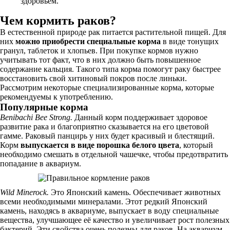
здоровьем.
Чем кормить раков?
В естественной природе рак питается растительной пищей. Для
них
можно приобрести специальные корма
в виде тонущих
гранул, таблеток и хлопьев. При покупке кормов нужно
учитывать тот факт, что в них должно быть повышенное
содержание кальция. Такого типа корма помогут раку быстрее
восстановить свой хитиновый покров после линьки.
Рассмотрим некоторые специализированные корма, которые
рекомендуемы к употреблению.
Популярные корма
Benibachi Bee Strong.
Данный корм поддерживает здоровое
развитие рака и благоприятно сказывается на его цветовой
гамме. Раковый панцирь у них будет красивый и блестящий.
Корм
выпускается в виде порошка белого цвета
, который
необходимо смешать в отдельной чашечке, чтобы предотвратить
попадание в аквариум.
Wild Minerock.
Это Японский камень. Обеспечивает животных
всеми необходимыми минералами. Этот редкий Японский
камень, находясь в аквариуме, выпускает в воду специальные
вещества, улучшающее её качество и увеличивает рост полезных
бактерий. Эти свойства очень полезны для раков. На аквариум