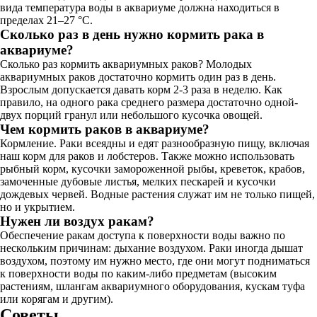
вида температура воды в аквариуме должна находиться в
пределах 21–27 °C.
Сколько раз в день нужно кормить рака в
аквариуме?
Сколько раз кормить аквариумных раков? Молодых
аквариумных раков достаточно кормить один раз в день.
Взрослым допускается давать корм 2-3 раза в неделю. Как
правило, на одного рака среднего размера достаточно одной-
двух порций гранул или небольшого кусочка овощей.
Чем кормить раков в аквариуме?
Кормление. Раки всеядны и едят разнообразную пищу, включая
наш корм для раков и лобстеров. Также можно использовать
рыбный корм, кусочки замороженной рыбы, креветок, крабов,
замоченные дубовые листья, мелких пескарей и кусочки
дождевых червей. Водные растения служат им не только пищей,
но и укрытием.
Нужен ли воздух ракам?
Обеспечение ракам доступа к поверхности воды важно по
нескольким причинам: дыхание воздухом. Раки иногда дышат
воздухом, поэтому им нужно место, где они могут подниматься
к поверхности воды по каким-либо предметам (высоким
растениям, шлангам аквариумного оборудования, кускам туфа
или корягам и другим).
Советы