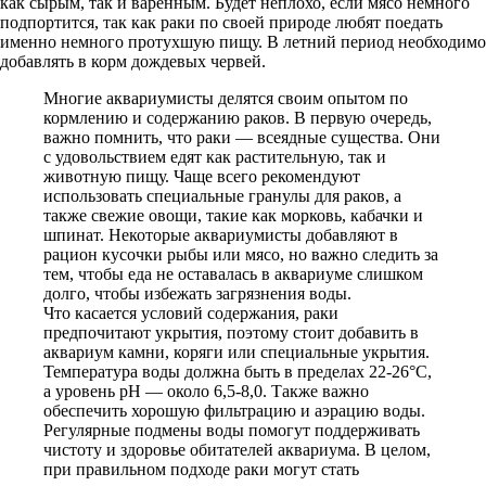
как сырым, так и варенным. Будет неплохо, если мясо немного
подпортится, так как раки по своей природе любят поедать
именно немного протухшую пищу. В летний период необходимо
добавлять в корм дождевых червей.
Многие аквариумисты делятся своим опытом по
кормлению и содержанию раков. В первую очередь,
важно помнить, что раки — всеядные существа. Они
с удовольствием едят как растительную, так и
животную пищу. Чаще всего рекомендуют
использовать специальные гранулы для раков, а
также свежие овощи, такие как морковь, кабачки и
шпинат. Некоторые аквариумисты добавляют в
рацион кусочки рыбы или мясо, но важно следить за
тем, чтобы еда не оставалась в аквариуме слишком
долго, чтобы избежать загрязнения воды.
Что касается условий содержания, раки
предпочитают укрытия, поэтому стоит добавить в
аквариум камни, коряги или специальные укрытия.
Температура воды должна быть в пределах 22-26°C,
а уровень pH — около 6,5-8,0. Также важно
обеспечить хорошую фильтрацию и аэрацию воды.
Регулярные подмены воды помогут поддерживать
чистоту и здоровье обитателей аквариума. В целом,
при правильном подходе раки могут стать