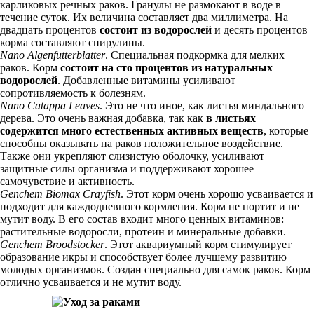
карликовых речных раков. Гранулы не размокают в воде в
течение суток. Их величина составляет два миллиметра. На
двадцать процентов
состоит из водорослей
и десять процентов
корма составляют спирулины.
Nano Algenfutterblatter
. Специальная подкормка для мелких
раков. Корм
состоит на сто процентов из натуральных
водорослей
. Добавленные витамины усиливают
сопротивляемость к болезням.
Nano Catappa Leaves
. Это не что иное, как листья миндального
дерева. Это очень важная добавка, так как
в листьях
содержится много естественных активных веществ
, которые
способны оказывать на раков положительное воздействие.
Также они укрепляют слизистую оболочку, усиливают
защитные силы организма и поддерживают хорошее
самочувствие и активность.
Genchem Biomax Crayfish
. Этот корм очень хорошо усваивается и
подходит для каждодневного кормления. Корм не портит и не
мутит воду. В его состав входит много ценных витаминов:
растительные водоросли, протеин и минеральные добавки.
Genchem Broodstocker
. Этот аквариумный корм стимулирует
образование икры и способствует более лучшему развитию
молодых организмов. Создан специально для самок раков. Корм
отлично усваивается и не мутит воду.