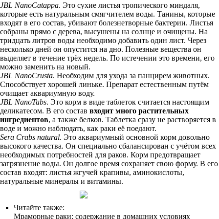
JBL NanoCatappa
. Это сухие листья тропического миндаля,
которые есть натуральным смягчителем воды. Танины, которые
входят в его состав, убивают болезнетворные бактерии. Листья
собраны прямо с дерева, высушены на солнце и очищены. На
тридцать литров воды необходимо добавить один лист. Через
несколько дней он опустится на дно. Полезные вещества он
выделяет в течение трёх недель. По истечении это времени, его
можно заменить на новый.
JBL NanoCrusta
. Необходим для ухода за панцирем животных.
Способствует хорошей линьке. Препарат естественным путём
очищает аквариумную воду.
JBL NanoTabs
. Это корм в виде таблеток считается настоящим
деликатесом. В его состав
входит много растительных
ингредиентов
, а также белков. Таблетка сразу не растворяется в
воде и можно наблюдать, как раки её поедают.
Sera Crabs natural
. Это аквариумный основной корм довольно
высокого качества. Он специально сбалансирован с учётом всех
необходимых потребностей для раков. Корм предотвращает
загрязнение воды. Он долгое время сохраняет свою форму. В его
состав входят: листья жгучей крапивы, аминокислоты,
натуральные минералы и витамины.
Читайте также:
Мраморные раки: содержание в домашних условиях