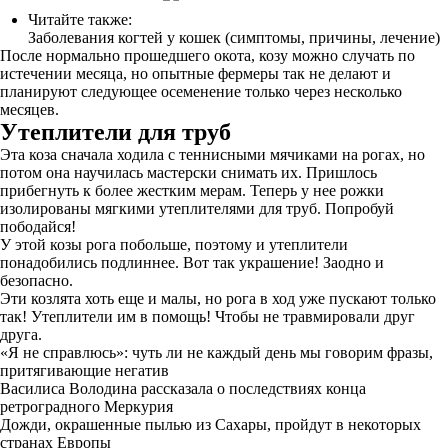
Читайте также:
Заболевания когтей у кошек (симптомы, причины, лечение)
После нормально прошедшего окота, козу можно случать по
истечении месяца, но опытные фермеры так не делают и
планируют следующее осеменение только через несколько
месяцев.
Утеплители для труб
Эта коза сначала ходила с теннисными мячиками на рогах, но
потом она научилась мастерски снимать их. Пришлось
прибегнуть к более жестким мерам. Теперь у нее рожки
изолированы мягкими утеплителями для труб. Попробуй
пободайся!
У этой козы рога побольше, поэтому и утеплители
понадобились подлиннее. Вот так украшение! Заодно и
безопасно.
Эти козлята хоть еще и малы, но рога в ход уже пускают только
так! Утеплители им в помощь! Чтобы не травмировали друг
друга.
«Я не справлюсь»: чуть ли не каждый день мы говорим фразы,
притягивающие негатив
Василиса Володина рассказала о последствиях конца
ретроградного Меркурия
Дожди, окрашенные пылью из Сахары, пройдут в некоторых
странах Европы