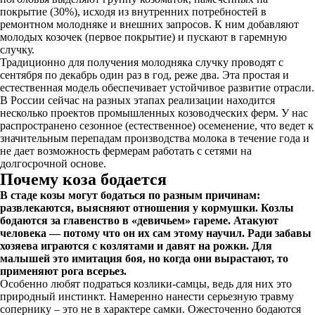
покрытие (30%), исходя из внутренних потребностей в
ремонтном молодняке и внешних запросов. К ним добавляют
молодых козочек (первое покрытие) и пускают в гаремную
случку.
Традиционно для получения молодняка случку проводят с
сентября по декабрь один раз в год, реже два. Эта простая и
естественная модель обеспечивает устойчивое развитие отрасли.
В России сейчас на разных этапах реализации находится
несколько проектов промышленных козоводческих ферм. У нас
распространено сезонное (естественное) осеменение, что ведет к
значительным перепадам производства молока в течение года и
не дает возможность фермерам работать с сетями на
долгосрочной основе.
Почему коза бодается
В стаде козы могут бодаться по разным причинам:
развлекаются, выясняют отношения у кормушки. Козлы
бодаются за главенство в «девичьем» гареме. Атакуют
человека — потому что он их сам этому научил. Ради забавы
хозяева играются с козлятами и давят на рожки. Для
малышей это имитация боя, но когда они вырастают, то
применяют рога всерьез.
Особенно любят подраться козлики-самцы, ведь для них это
природный инстинкт. Намеренно нанести серьезную травму
сопернику – это не в характере самки. Ожесточенно бодаются