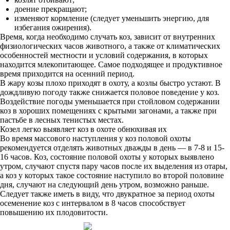
доение прекращают;
изменяют кормление (следует уменьшить энергию, для
избегания ожирения).
Время, когда необходимо случать коз, зависит от внутренних
физиологических часов животного, а также от климатических
особенностей местности и условий содержания, в которых
находится млекопитающее. Самое подходящее и продуктивное
время приходится на осенний период.
В жару козы плохо приходят в охоту, а козлы быстро устают. В
дождливую погоду также снижается половое поведение у коз.
Воздействие погоды уменьшается при стойловом содержании
коз в хороших помещениях с крытыми загонами, а также при
пастьбе в лесных тенистых местах.
Козел легко выявляет коз в охоте обнюхивая их
Во время массового наступления у коз половой охоты
рекомендуется отделять животных дважды в день — в 7-8 и 15-
16 часов. Коз, состояние половой охоты у которых выявлено
утром, случают спустя пару часов после их выделения из отары,
а коз у которых такое состояние наступило во второй половине
дня, случают на следующий день утром, возможно раньше.
Следует также иметь в виду, что двукратное за период охоты
осеменение коз с интервалом в 8 часов способствует
повышению их плодовитости.