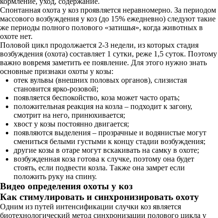
кормление, уход, содержание.
Спонтанная охота у коз проявляется неравномерно. За периодом
массового возбуждения у коз (до 15% ежедневно) следуют такие
же периоды полного полового «затишья», когда животных в
охоте нет.
Половой цикл продолжается 2-3 недели, из которых стадия
возбуждения (охота) составляет 1 сутки, реже 1,5 суток. Поэтому
важно вовремя заметить ее появление. Для этого нужно знать
основные признаки охоты у козы:
отек вульвы (внешних половых органов), слизистая
становится ярко-розовой;
появляется беспокойство, коза может часто орать;
положительная реакция на козла – подходит к загону,
смотрит на него, принюхивается;
хвост у козы постоянно двигается;
появляются выделения – прозрачные и водянистые могут
смениться белыми густыми к концу стадии возбуждения;
другие козы в отаре могут вскакивать на самку в охоте;
возбужденная коза готова к случке, поэтому она будет
стоять, если подвести козла. Также она замрет если
положить руку на спину.
Видео определения охоты у коз
Как стимулировать и синхронизировать охоту
Одним из путей интенсификации случки коз является
биотехнологический метод синхронизации полового цикла у