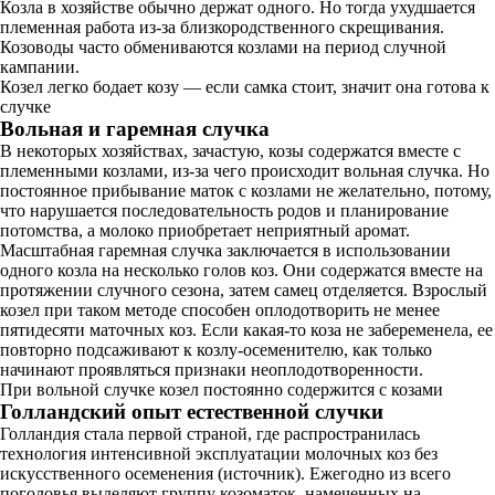
Козла в хозяйстве обычно держат одного. Но тогда ухудшается
племенная работа из-за близкородственного скрещивания.
Козоводы часто обмениваются козлами на период случной
кампании.
Козел легко бодает козу — если самка стоит, значит она готова к
случке
Вольная и гаремная случка
В некоторых хозяйствах, зачастую, козы содержатся вместе с
племенными козлами, из-за чего происходит вольная случка. Но
постоянное прибывание маток с козлами не желательно, потому,
что нарушается последовательность родов и планирование
потомства, а молоко приобретает неприятный аромат.
Масштабная гаремная случка заключается в использовании
одного козла на несколько голов коз. Они содержатся вместе на
протяжении случного сезона, затем самец отделяется. Взрослый
козел при таком методе способен оплодотворить не менее
пятидесяти маточных коз. Если какая-то коза не забеременела, ее
повторно подсаживают к козлу-осеменителю, как только
начинают проявляться признаки неоплодотворенности.
При вольной случке козел постоянно содержится с козами
Голландский опыт естественной случки
Голландия стала первой страной, где распространилась
технология интенсивной эксплуатации молочных коз без
искусственного осеменения (источник). Ежегодно из всего
поголовья выделяют группу козоматок, намеченных на