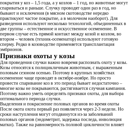
покрытия у коз – 1,5 года, а у козлов – 1 год, но животные могут
спариваться и раньше. Случку проводят один раз в год, но
бывают и исключения (в мясном скотоводстве нередко
практикуют частое покрытие, а в молочном наоборот). Для
разведения используют несколько технологий, объединенных в
две группы – естественное и искусственное осеменение. В
первом случае есть прямой контакт между козой и козлом, во
втором – человек (техник-осеменатор) используют готовую
сперму. Редко в козоводстве применяется трансплантация
эмбрионов.
Признаки охоты у козы
Для проведения случки важно вовремя распознать охоту у козы.
Козы относятся к полицикличным животным, с выраженным
половым сезоном осенью. Поэтому в крупных хозяйствах
осеменение чаще проводят в октябре-ноябре. Но просто
провести спаривание коз в это период бывает недостаточно –
многие козы не покрываются, растягивается случная кампания.
Поэтому важно уметь определять признаки охоты, для выбора
оптимального периода случки.
Выделения и покраснение половых органов во время охоты
После окота охота первый раз появляется через 2-3 недели. Но
сроки наступления могут отодвинутся из-за заболеваний
половых органов (эндометрит, задержка последа, инволюция
матки). Также на равномерность половой цикличности влияет