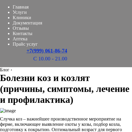
Главная
Услуги
Клиники
Документация
Отзывы
Контакты
Аптека
Прайс услуг
+7(999) 061-86-74
С 10.00 - 21.00
Блог
›
Болезни коз и козлят
(причины, симптомы, лечение
и профилактика)
Случка коз – важнейшее производственное мероприятие на
ферме, включающее выявление охоты у козы, подбор козла,
подготовку к покрытию. Оптимальный возраст для первого