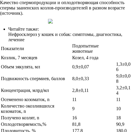
Качество спермопродукции и оплодотворяющая способность
спермы зааненских козлов-производителей в разном возрасте
(источник).
Читайте также:
Нефросклероз у кошек и собак: симптомы, диагностика,
лечение
Подопытные
Показатели
животные
Козлик, 7 месяцев
Козел, 4 года
1,3±0,0
Объем эякулята, мл
0,9±0,07
6
9,0±0,0
Подвижность спермиев, баллов
8,0±0,33
8
3,2±0,1
Концентрация, млрд/мл
2,8±0,11
4
Осеменено козоматок, n
11
11
Количество окозлившихся
9
10
козоматок, n
Получено козлят, n
16
18
Оплодотворяемость,%
81,8
90,9
Плодовитость, %
177,8
180,0