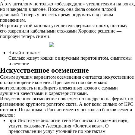
А эту антилопу не только «обезвредили» утеплителями на рогах,
но и закрыли в загоне. Похоже, она была совсем плохой
девочкой. Теперь у нее есть время подумать над своим
поведением.
На рогах у этой козочки утеплитель держался плохо, поэтому
его закрепили кабельными стяжками Хорошее решение —
попробуй теперь сними!
Читайте также:
Сколько живут кошки с вирусным перитонитом, симптомы
и лечение
Искусственное осеменение
Самым лучшим вариантом осеменения считается искусственное
оплодотворение козочек. При таком способе можно
контролировать и выбирать племенных козлов с самыми
лучшими качествами и характеристиками.
Искусственное осеменение повсеместно внедрено на фермах по
разведению крупного рогатого скота. А вот козы сильно от КРС
отстают. По данным в России имеется несколько банков семени
козлов:
при Институте биологии гена Российской академии наук,
услуги оказывает Ассоциация «Золотая коза». О
предоставлении услуг уточняйте по контактам