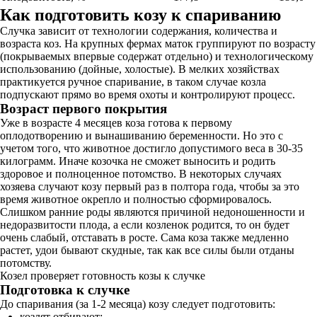
Как подготовить козу к спариванию
Случка зависит от технологии содержания, количества и
возраста коз. На крупных фермах маток группируют по возрасту
(покрываемых впервые содержат отдельно) и технологическому
использованию (дойные, холостые). В мелких хозяйствах
практикуется ручное спаривание, в таком случае козла
подпускают прямо во время охоты и контролируют процесс.
Возраст первого покрытия
Уже в возрасте 4 месяцев коза готова к первому
оплодотворению и вынашиванию беременности. Но это с
учетом того, что животное достигло допустимого веса в 30-35
килограмм. Иначе козочка не сможет выносить и родить
здоровое и полноценное потомство. В некоторых случаях
хозяева случают козу первый раз в полтора года, чтобы за это
время животное окрепло и полностью сформировалось.
Слишком ранние роды являются причиной недоношенности и
недоразвитости плода, а если козленок родится, то он будет
очень слабый, отставать в росте. Сама коза также медленно
растет, удои бывают скудные, так как все силы были отданы
потомству.
Козел проверяет готовность козы к случке
Подготовка к случке
До спаривания (за 1-2 месяца) козу следует подготовить:
козлят отбивают;