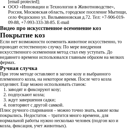
[email protected];
ООО «Инновации и Технологии в Животноводстве»,
Россия, Московская область, городское поселение Мытищи,
село Федоскино ул. Вильяминовская д.72. Тел: +7-906-019-
09-88, +7-993-333-38-85. ​​E-mail​
Видео про искусственное осеменение коз
Покрытие коз
Если нет возможности осеменить животное искусственно, то
проводят естественную случку. По мере внедрения
искусственного осеменения метод стал ему уступать. До
недавнего времени использовался главным образом на мелких
фермах.
Ручная случка
При этом методе оставляют в загоне козу и выбранного
племенного козла, на некоторое время. После чего козла
отделяют. Еще можно использовать станок:
заводят и фиксируют козу;
подпускают козла;
ждут завершения садки;
повторяют с другой самкой.
Плюс ручного спаривания – можно точно знать, какие козы
покрылись. Недостаток – тратится много времени, для
нормальной работы нужно несколько человек (подгон коз и
козла, фиксация, учет животных).