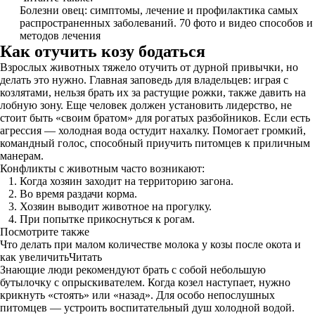
Болезни овец: симптомы, лечение и профилактика самых
распространенных заболеваний. 70 фото и видео способов и
методов лечения
Как отучить козу бодаться
Взрослых животных тяжело отучить от дурной привычки, но
делать это нужно. Главная заповедь для владельцев: играя с
козлятами, нельзя брать их за растущие рожки, также давить на
лобную зону. Еще человек должен установить лидерство, не
стоит быть «своим братом» для рогатых разбойников. Если есть
агрессия — холодная вода остудит нахалку. Помогает громкий,
командный голос, способный приучить питомцев к приличным
манерам.
Конфликты с животным часто возникают:
Когда хозяин заходит на территорию загона.
Во время раздачи корма.
Хозяин выводит животное на прогулку.
При попытке прикоснуться к рогам.
Посмотрите также
Что делать при малом количестве молока у козы после окота и
как увеличитьЧитать
Знающие люди рекомендуют брать с собой небольшую
бутылочку с опрыскивателем. Когда козел наступает, нужно
крикнуть «стоять» или «назад». Для особо непослушных
питомцев — устроить воспитательный душ холодной водой.