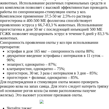
животных. Использование различных гормональных средств и
их комплексов позволяет с высокой эффективностью проводить
работы по синхронизации-стимуляции охоты у коз.
Комплексное применение 37,5-50 мг 2,5%-го раствора
прогестерона и 400-500 МЕ фоллигона способствовует
проявлению эструса у 66,7-83,3 % животных. Использование
прогестагена в дозе 50 мг с последующей инъекцией 500 МЕ
ГСЖК позволяет индуцировать эструс в течение 6 дней у 83,3 %
животных.
Синхронность проявления охоты у коз при использовании
препаратов:
эстрофан в дозе 165 мкг – синхронность охоты 80%;
двукратное введение эстрофана с интервалов в 11 суток –
96%;
энзапрост, однократно – 87%;
клатрапростин, однократно – 75%;
прогестерон, 30 мг, 3 раза с интервалом в 3 дня – 85%;
прогестерон + фолимаг, однократно – 85%.
Для подтверждения и стимуляции охоты можно проверить
реакцию козы на запах самца. Для этого следует натереть тряпку
об основание рогов козла (за ними расположены пахучие
железы). Это вызовет усиление признаков охоты.
Читайте также: