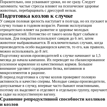
Поразительно, они усваивают уроки, но не сразу. Следует
запомнить: частые стрессы влияют на психическое здоровье
животных, перебарщивать с дрессурой нельзя.
Подготовка козлов к случке
У самцов половая зрелость наступает в полгода, но их пускают в
случку только в годовом возрасте. Ранняя эксплуатация
отрицательно влияет на развитие и здоровье молодых
производителей. Потомство от такого козла будет слабым и
хилым. Для покрытия используют самцов до 6 лет, затем
животное выбраковывается. В исключительных случаях, когда
производитель особо выдающихся качеств, то его, как правило,
можно использовать до 8 лет.
Подготовку козлов-производителей к случке начинают за 1,5
месяца до начала кампании. Их переводят на сбалансированное
усиленное кормление из качественных кормов. Большое
внимание уделяют содержанию белка, витаминов и
микроэлементов в рационе.
В период подготовки к случке козлов проверяют половую
активность и качество спермы. Молодые самцы-производители,
допускаемые в случку, впервые часто бывают неактивными,
поэтому их выделяют и отделяют в отдельную группу, приучают
к садке на искусственную вагину.
Сравнение репродуктивной способности козликов
и козлов