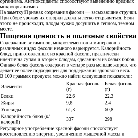
организма. Антиоксиданты способствуют выведению вредных
микроорганизмов.
На заметку!Признак созревания фасоли — засыхающие стручки.
При сборе урожая их створки должны легко открываться. Если
этого не происходит, плоды нужно досушить в теплом, темном
месте.
Пищевая ценность и полезные свойства
Содержание витаминов, микроэлементов и минералов в
различных видах фасоли немного варьируется. Калорийность
блюд, приготовленных из красной фасоли, практически
идентична супам и вторым блюдам, сделанным из белых бобов.
Однако белая фасоль содержит в четыре раза меньше жиров, что
делает ее более подходящей для поддержания здорового веса.
В 100 граммах продукта можно найти следующие показатели:
Красная фасоль
Белая фасоль
Элементы
(г)
(г)
Белки
22,6
22,3
Жиры
9,8
2,4
Углеводы
61,3
60,8
Калорийность блюд (к/
337
298
калорий)
Регулярное употребление красной фасоли способствует
восстановлению энергии, увеличению мышечной массы и