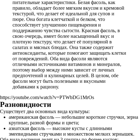
питательные характеристики. Белая фасоль, как
правило, обладает более мягким вкусом и кремовой
текстурой, что делает её идеальной для супов и
пюре. Она богата клетчаткой и белком, что
способствует улучшению пищеварения и
поддержанию чувства сытости. Красная фасоль, в
свою очередь, имеет более насыщенный вкус и
плотную текстуру, что делает её популярной в
салатах и мясных блюдах. Она также содержит
антиоксиданты, которые помогают защищать клетки
от повреждений. Оба вида фасоли являются
отличными источниками витаминов и минералов,
поэтому выбор между ними зависит от личных
предпочтений и кулинарных целей. В целом, обе
фасоли могут быть полезными и вкусными
добавками к рациону.
https://youtube.com/watch?v=PTWbDG1MrOs
Разновидности
Существует два основных вида культуры:
американская фасоль — небольшие короткие стручки, зерна
крупные, разной формы и цвета;
азиатская фасоль — высокие кусты с длинными
змеевидными стручками и множеством мелких зернышек.
Оба вида растения делят на 3 группы по форме кустов: