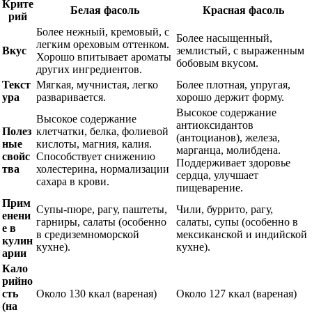
Крите
Белая фасоль
Красная фасоль
рий
Более нежный, кремовый, с
Более насыщенный,
легким ореховым оттенком.
Вкус
землистый, с выраженным
Хорошо впитывает ароматы
бобовым вкусом.
других ингредиентов.
Текст
Мягкая, мучнистая, легко
Более плотная, упругая,
ура
разваривается.
хорошо держит форму.
Высокое содержание
Высокое содержание
антиоксидантов
Полез
клетчатки, белка, фолиевой
(антоцианов), железа,
ные
кислоты, магния, калия.
марганца, молибдена.
свойс
Способствует снижению
Поддерживает здоровье
тва
холестерина, нормализации
сердца, улучшает
сахара в крови.
пищеварение.
Прим
Супы-пюре, рагу, паштеты,
Чили, буррито, рагу,
енени
гарниры, салаты (особенно
салаты, супы (особенно в
е в
в средиземноморской
мексиканской и индийской
кулин
кухне).
кухне).
арии
Кало
рийно
сть
Около 130 ккал (вареная)
Около 127 ккал (вареная)
(на