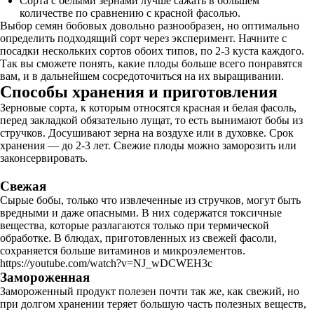
Сорта с белыми зернами лучше сажать в большем
количестве по сравнению с красной фасолью.
Выбор семян бобовых довольно разнообразен, но оптимально
определить подходящий сорт через эксперимент. Начните с
посадки нескольких сортов обоих типов, по 2-3 куста каждого.
Так вы сможете понять, какие плоды больше всего понравятся
вам, и в дальнейшем сосредоточиться на их выращивании.
Способы хранения и приготовления
Зерновые сорта, к которым относятся красная и белая фасоль,
перед закладкой обязательно лущат, то есть вынимают бобы из
стручков. Досушивают зерна на воздухе или в духовке. Срок
хранения — до 2-3 лет. Свежие плоды можно заморозить или
законсервировать.
Свежая
Сырые бобы, только что извлеченные из стручков, могут быть
вредными и даже опасными. В них содержатся токсичные
вещества, которые разлагаются только при термической
обработке. В блюдах, приготовленных из свежей фасоли,
сохраняется больше витаминов и микроэлементов.
https://youtube.com/watch?v=NJ_wDCWEH3c
Замороженная
Замороженный продукт полезен почти так же, как свежий, но
при долгом хранении теряет большую часть полезных веществ,