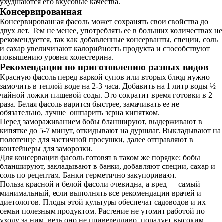
ухудшаются его вкусовые качества.
Консервированная
Консервированная фасоль может сохранять свои свойства до
двух лет. Тем не менее, употреблять ее в больших количествах не
рекомендуется, так как добавленные консерванты, специи, соль
и сахар увеличивают калорийность продукта и способствуют
повышению уровня холестерина.
Рекомендации по приготовлению разных видов
Красную фасоль перед варкой супов или вторых блюд нужно
замочить в теплой воде на 2-3 часа. Добавить на 1 литр воды ½
чайной ложки пищевой соды. Это сократит время готовки в 2
раза. Белая фасоль варится быстрее, замачивать ее не
обязательно, лучше ошпарить зерна кипятком.
Перед замораживанием бобы бланшируют, выдерживают в
кипятке до 5-7 минут, откидывают на дуршлаг. Выкладывают на
полотенце для частичной просушки, далее отправляют в
контейнеры для заморозки.
Для консервации фасоль готовят в таком же порядке: бобы
бланшируют, закладывают в банки, добавляют специи, сахар и
соль по рецептам. Банки герметично закупоривают.
Польза красной и белой фасоли очевидна, а вред — самый
минимальный, если выполнять все рекомендации врачей и
диетологов. Плоды этой культуры обеспечат садоводов и их
семьи полезным продуктом. Растение не утомит работой по
уходу за ним, ведь оно не привередливо, порадует высоким