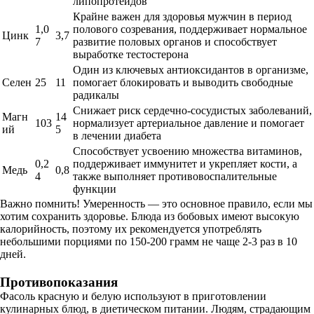
липопротеидов
Крайне важен для здоровья мужчин в период
1,0
полового созревания, поддерживает нормальное
Цинк
3,7
7
развитие половых органов и способствует
выработке тестостерона
Один из ключевых антиоксидантов в организме,
Селен
25
11
помогает блокировать и выводить свободные
радикалы
Снижает риск сердечно-сосудистых заболеваний,
Магн
14
103
нормализует артериальное давление и помогает
ий
5
в лечении диабета
Способствует усвоению множества витаминов,
0,2
поддерживает иммунитет и укрепляет кости, а
Медь
0,8
4
также выполняет противовоспалительные
функции
Важно помнить! Умеренность — это основное правило, если мы
хотим сохранить здоровье. Блюда из бобовых имеют высокую
калорийность, поэтому их рекомендуется употреблять
небольшими порциями по 150-200 грамм не чаще 2-3 раз в 10
дней.
Противопоказания
Фасоль красную и белую используют в приготовлении
кулинарных блюд, в диетическом питании. Людям, страдающим