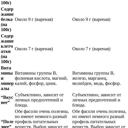
100г)
Содер
жание
белка
Около 9 г (вареная)
Около 9 г (вареная)
(на
100г)
Содер
жание
клетч
Около 7 г (вареная)
Около 7 г (вареная)
атки
(на
100г)
Вита
мины
Витамины группы B,
Витамины группы B,
и
фолиевая кислота, магний,
железо, марганец,
минер
калий, фосфор, цинк.
молибден, медь, фосфор.
алы
Субъективно, зависит от
Субъективно, зависит от
“Вкус
личных предпочтений и
личных предпочтений и
нее”
блюда.
блюда.
Обе фасоли очень полезны,
Обе фасоли очень полезны,
но имеют немного разный
но имеют немного разный
“Поле
профиль питательных
профиль питательных
знее”
веществ. Выбор зависит от
веществ. Выбор зависит от