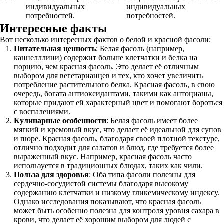
индивидуальных
индивидуальных
потребностей.
потребностей.
Интересные факты
Вот несколько интересных фактов о белой и красной фасоли:
Питательная ценность
: Белая фасоль (например,
каннелллини) содержит больше клетчатки и белка на
порцию, чем красная фасоль. Это делает её отличным
выбором для вегетарианцев и тех, кто хочет увеличить
потребление растительного белка. Красная фасоль, в свою
очередь, богата антиоксидантами, такими как антоцианы,
которые придают ей характерный цвет и помогают бороться
с воспалениями.
Кулинарные особенности
: Белая фасоль имеет более
мягкий и кремовый вкус, что делает её идеальной для супов
и пюре. Красная фасоль, благодаря своей плотной текстуре,
отлично подходит для салатов и блюд, где требуется более
выраженный вкус. Например, красная фасоль часто
используется в традиционных блюдах, таких как чили.
Польза для здоровья
: Оба типа фасоли полезны для
сердечно-сосудистой системы благодаря высокому
содержанию клетчатки и низкому гликемическому индексу.
Однако исследования показывают, что красная фасоль
может быть особенно полезна для контроля уровня сахара в
крови, что делает её хорошим выбором для людей с