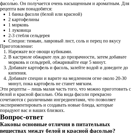
фасолью. Он получается очень насыщенным и ароматным. Для
рецепта вам понадобятся:
1 банка фасоли (белой или красной)
2 картофелины
1 морковь
1 луковица
2-3 стебля сельдерея
Специи: тимьян, лавровый лист, соль и перец по вкусу
Приготовление:
Нарежьте все овощи кубиками.
В кастрюле обжарьте лук до прозрачности, затем добавьте
морковь и сельдерей, обжаривайте еще 5 минут.
Добавьте картофель и фасоль, залейте водой и доведите до
кипения.
Добавьте специи и варите на медленном огне около 20-30
минут, пока картофель не станет мягким.
Эти рецепты – лишь малая часть того, что можно приготовить с
белой и красной фасолью. Оба вида фасоли прекрасно
сочетаются с различными ингредиентами, что позволяет
экспериментировать и создавать новые блюда, которые
порадуют вас и ваших близких.
Вопрос-ответ
Каковы основные отличия в питательных
веществах между белой и красной фасолью?