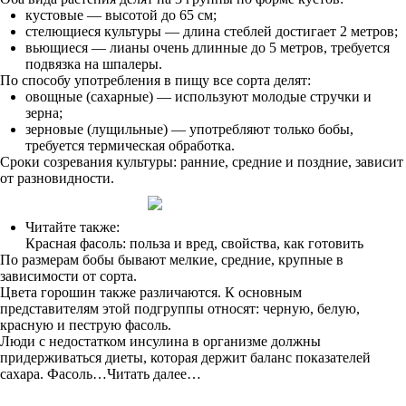
кустовые — высотой до 65 см;
стелющиеся культуры — длина стеблей достигает 2 метров;
вьющиеся — лианы очень длинные до 5 метров, требуется
подвязка на шпалеры.
По способу употребления в пищу все сорта делят:
овощные (сахарные) — используют молодые стручки и
зерна;
зерновые (лущильные) — употребляют только бобы,
требуется термическая обработка.
Сроки созревания культуры: ранние, средние и поздние, зависит
от разновидности.
Читайте также:
Красная фасоль: польза и вред, свойства, как готовить
По размерам бобы бывают мелкие, средние, крупные в
зависимости от сорта.
Цвета горошин также различаются. К основным
представителям этой подгруппы относят: черную, белую,
красную и пеструю фасоль.
Люди с недостатком инсулина в организме должны
придерживаться диеты, которая держит баланс показателей
сахара. Фасоль…Читать далее…