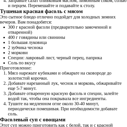
Заправьте салат оливковым маслом, лимонным соком, солью
и перцем. Перемешайте и подавайте к столу.
Тушеная красная фасоль с мясом
Это сытное блюдо отлично подойдет для холодных зимних
вечеров. Вам понадобятся:
300 г красной фасоли (предварительно замоченной и
отваренной)
400 г говядины или свинины
1 большая луковица
2 зубчика чеснока
2 моркови
Специи: лавровый лист, черный перец, паприка
Соль по вкусу
Приготовление:
Мясо нарежьте кубиками и обжарьте на сковороде до
золотистой корочки.
Добавьте нарезанный лук, чеснок и морковь, обжаривайте
еще 5-7 минут.
Добавьте отваренную красную фасоль и специи, залейте
водой так, чтобы она покрывала все ингредиенты.
Тушите на медленном огне около 30-40 минут,
периодически помешивая. При необходимости добавьте
соль.
Фасолевый суп с овощами
Этот суп можно приготовить как с белой, так и с красной