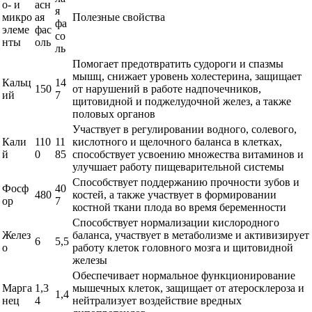
о- и
асн
я
микро
ая
Полезные свойства
фа
элеме
фас
со
нты
оль
ль
Помогает предотвратить судороги и спазмы
мышц, снижает уровень холестерина, защищает
Кальц
14
150
от нарушений в работе надпочечников,
ий
7
щитовидной и поджелудочной желез, а также
половых органов
Участвует в регулировании водного, солевого,
Кали
110
11
кислотного и щелочного баланса в клетках,
й
0
85
способствует усвоению множества витаминов и
улучшает работу пищеварительной системы
Способствует поддержанию прочности зубов и
Фосф
40
480
костей, а также участвует в формировании
ор
7
костной ткани плода во время беременности
Способствует нормализации кислородного
Желез
баланса, участвует в метаболизме и активизирует
6
5,5
о
работу клеток головного мозга и щитовидной
железы
Обеспечивает нормальное функционирование
Марга
1,3
мышечных клеток, защищает от атеросклероза и
1,4
нец
4
нейтрализует воздействие вредных