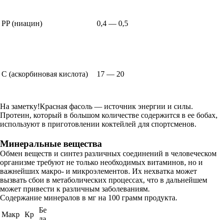
PP (ниацин)
0,4 — 0,5
C (аскорбиновая кислота)
17 — 20
На заметку!Красная фасоль — источник энергии и силы.
Протеин, который в большом количестве содержится в ее бобах,
используют в приготовлении коктейлей для спортсменов.
Минеральные вещества
Обмен веществ и синтез различных соединений в человеческом
организме требуют не только необходимых витаминов, но и
важнейших макро- и микроэлементов. Их нехватка может
вызвать сбои в метаболических процессах, что в дальнейшем
может привести к различным заболеваниям.
Содержание минералов в мг на 100 грамм продукта.
Бе
Макр
Кр
ла