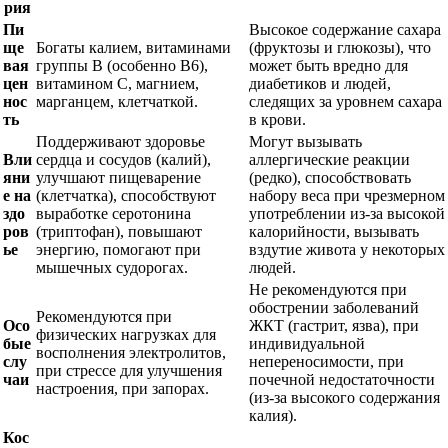
рия
Пи
Высокое содержание сахара
ще
Богаты калием, витаминами
(фруктозы и глюкозы), что
вая
группы B (особенно B6),
может быть вредно для
цен
витамином C, магнием,
диабетиков и людей,
нос
марганцем, клетчаткой.
следящих за уровнем сахара
ть
в крови.
Поддерживают здоровье
Могут вызывать
Вли
сердца и сосудов (калий),
аллергические реакции
яни
улучшают пищеварение
(редко), способствовать
е на
(клетчатка), способствуют
набору веса при чрезмерном
здо
выработке серотонина
употреблении из-за высокой
ров
(триптофан), повышают
калорийности, вызывать
ье
энергию, помогают при
вздутие живота у некоторых
мышечных судорогах.
людей.
Не рекомендуются при
обострении заболеваний
Рекомендуются при
Осо
ЖКТ (гастрит, язва), при
физических нагрузках для
бые
индивидуальной
восполнения электролитов,
слу
непереносимости, при
при стрессе для улучшения
чаи
почечной недостаточности
настроения, при запорах.
(из-за высокого содержания
калия).
Кос