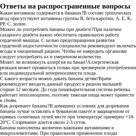
Ответы на распространенные вопросы
Какие витамины содержатся в бананах?В составе тропических
ягод присутствуют витамины группы В, бета-каротин, А, Е, К,
РР, С, холин.
Можно ли употреблять бананы при диабете?При наличии
сахарного диабета важно обеспечить правильную работу
сердечной мышцы. С целью предотвращения развития
сердечной недостаточности специалисты рекомендуют включать
ягоды в ежедневный рацион. Чтобы не навредить организму
следует употреблять их в умеренном количестве.
Может ли возникнуть аллергия на банан?Аллергическая
реакция может проявиться только при чрезмерном употреблении
или индивидуальной непереносимости плода.
С какого возраста можно давать бананы детям?Врачи
рекомендуют вводить данный продукт в рацион малышей
старше 12 месяцев. До года пищеварительная система ребенка
работает неполноценно, поэтому тяжелая пища может привести
к сбоям.
Как дозревают бананы?В домашних условиях для дозревания
бананы лучше оставлять в бумажном пакете в защищенном от
прямых солнечных лучей месте при температуре примерно +18-
20°С. Созревание длится около 2-3 суток.
Бананы наполнены жизненно важными витаминами и
микроэлементами. При правильном применении плоды