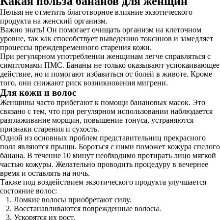
Какая польза бананов для женщин
Нельзя не отметить благотворное влияние экзотического
продукта на женский организм.
Важно знать! Он помогает очищать организм на клеточном
уровне, так как способствует выведению токсинов и замедляет
процессы преждевременного старения кожи.
При регулярном употреблении женщинам легче справляться с
симптомами ПМС. Бананы не только оказывают успокаивающее
действие, но и помогают избавиться от болей в животе. Кроме
того, они снижают риск возникновения мигрени.
Для кожи и волос
Женщины часто прибегают к помощи банановых масок. Это
связано с тем, что при регулярном использовании наблюдается
разглаживание морщин, повышение тонуса, устраняются
признаки старения и сухость.
Одной из основных проблем представительниц прекрасного
пола являются прыщи. Бороться с ними поможет кожура спелого
банана. В течение 10 минут необходимо протирать лицо мягкой
частью кожуры. Желательно проводить процедуру в вечернее
время и оставлять на ночь.
Также под воздействием экзотического продукта улучшается
состояние волос:
Ломкие волосы приобретают силу.
Восстанавливаются поврежденные волосы.
Ускорятся их рост.