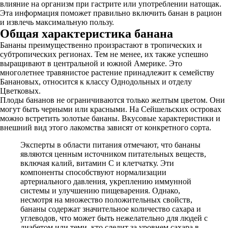
влияние на организм при гастрите или употреблении натощак.
Эта информация поможет правильно включить банан в рацион
и извлечь максимальную пользу.
Общая характеристика банана
Бананы преимущественно произрастают в тропических и
субтропических регионах. Тем не менее, их также успешно
выращивают в центральной и южной Америке. Это
многолетнее травянистое растение принадлежит к семейству
Банановых, относится к классу Однодольных и отделу
Цветковых.
Плоды бананов не ограничиваются только желтым цветом. Они
могут быть черными или красными. На Сейшельских островах
можно встретить золотые бананы. Вкусовые характеристики и
внешний вид этого лакомства зависят от конкретного сорта.
Эксперты в области питания отмечают, что бананы
являются ценным источником питательных веществ,
включая калий, витамин C и клетчатку. Эти
компоненты способствуют нормализации
артериального давления, укреплению иммунной
системы и улучшению пищеварения. Однако,
несмотря на множество положительных свойств,
бананы содержат значительное количество сахара и
углеводов, что может быть нежелательно для людей с
диабетом или теми, кто следит за уровнем сахара в