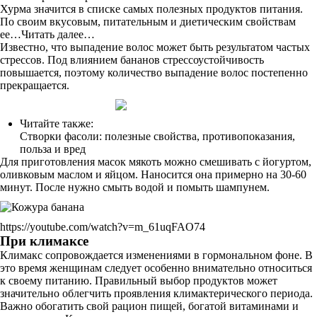
Хурма значится в списке самых полезных продуктов питания.
По своим вкусовым, питательным и диетическим свойствам
ее…Читать далее…
Известно, что выпадение волос может быть результатом частых
стрессов. Под влиянием бананов стрессоустойчивость
повышается, поэтому количество выпадение волос постепенно
прекращается.
Читайте также:
Створки фасоли: полезные свойства, противопоказания,
польза и вред
Для приготовления масок мякоть можно смешивать с йогуртом,
оливковым маслом и яйцом. Наносится она примерно на 30-60
минут. После нужно смыть водой и помыть шампунем.
https://youtube.com/watch?v=m_61uqFAO74
При климаксе
Климакс сопровождается изменениями в гормональном фоне. В
это время женщинам следует особенно внимательно относиться
к своему питанию. Правильный выбор продуктов может
значительно облегчить проявления климактерического периода.
Важно обогатить свой рацион пищей, богатой витаминами и