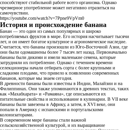
способствуют стабильной работе всего организма. Однако
чрезмерное употребление может негативно отразиться на
самочувствии.
https://youtube.com/watch?v=7Ppne9VpVm0
История и происхождение банана
Банан — это один из самых популярных и широко
потребляемых фруктов в мире. Его история насчитывает тысячи
лет, и он имеет богатое культурное и агрономическое наследие.
Считается, что бананы произошли из Юго-Восточной Азии, где
они были одомашнены более 7 тысяч лет назад. Первоначально
бананы были дикими и имели маленькие семена, которые
затрудняли их потребление. Однако с течением времени
селекционеры начали отбирать сорта с более крупными и
сладкими плодами, что привело к появлению современных
бананов, которые мы знаем сегодня.
В древности бананы были известны в Индии, Малайзии и на
Филиппинах. Они также упоминаются в древних текстах, таких
как «Махабхарата» и «Рамаяна», где описываются их
питательные свойства и использование в кулинарии. В VII веке
бананы были завезены в Африку, а затем, в XVI веке, они
попали в Америку с испанскими и португальскими
колонизаторами.
В современном мире бананы стали важной
сельскохозяйственной культурой, и их выращивание