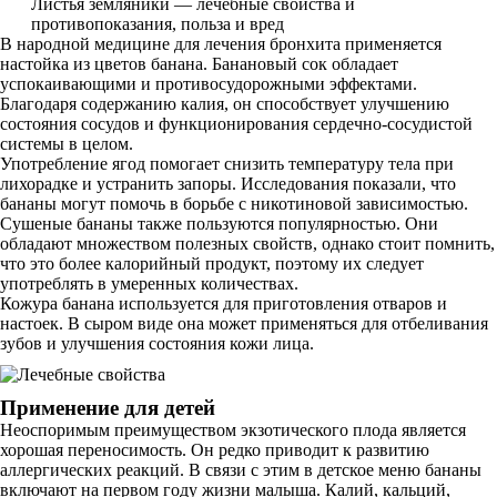
Листья земляники — лечебные свойства и
противопоказания, польза и вред
В народной медицине для лечения бронхита применяется
настойка из цветов банана. Банановый сок обладает
успокаивающими и противосудорожными эффектами.
Благодаря содержанию калия, он способствует улучшению
состояния сосудов и функционирования сердечно-сосудистой
системы в целом.
Употребление ягод помогает снизить температуру тела при
лихорадке и устранить запоры. Исследования показали, что
бананы могут помочь в борьбе с никотиновой зависимостью.
Сушеные бананы также пользуются популярностью. Они
обладают множеством полезных свойств, однако стоит помнить,
что это более калорийный продукт, поэтому их следует
употреблять в умеренных количествах.
Кожура банана используется для приготовления отваров и
настоек. В сыром виде она может применяться для отбеливания
зубов и улучшения состояния кожи лица.
Применение для детей
Неоспоримым преимуществом экзотического плода является
хорошая переносимость. Он редко приводит к развитию
аллергических реакций. В связи с этим в детское меню бананы
включают на первом году жизни малыша. Калий, кальций,