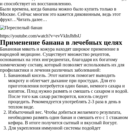
и способствует их восстановлению.
Были времена, когда бананы можно было купить только в
Москве. Сейчас многим это кажется диковинным, ведь этот
фрукт…Читать далее…
https://youtube.com/watch?v=evVkInJh8sU
Применение банана в лечебных целях
Банановая мякоть и кожура находят широкое применение в
народной медицине. Существует множество рецептов,
основанных на этих ингредиентах, благодаря их богатому
химическому составу, который позволяет использовать их для
профилактики и лечения различных заболеваний:
Банановый кисель. Этот напиток помогает выводить
мокроту и облегчает дыхание при простудах. Для его
приготовления потребуется один банан, немного сахара и
кипяток. Плод нужно размять и смешать с сахаром и водой.
После того как сахар растворится, кисель следует
процедить. Рекомендуется употреблять 2-3 раза в день в
теплом виде.
Избыточный вес. Чтобы добиться желаемого результата,
необходимо размять один банан и смешать его с 1 стаканом
кефира. В итоге получится сытный и вкусный йогурт.
Для укрепления иммунной системы подойдет