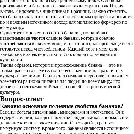
распространилось по всему тропическому поясу. Основные
производители бананов включают такие страны, как Индия,
Китай, Индонезия, Филиппины и Бразилия. Важно отметить,
что бананы являются не только популярным продуктом питания,
но и важным источником дохода для миллионов фермеров по
всему миру.
Существует множество сортов бананов, но наиболее
известными являются сладкие бананы, которые обычно
употребляются в свежем виде, и плантайны, которые чаще всего
готовятся перед употреблением. Каждый сорт имеет свои
уникальные характеристики и способы использования в
кулинарии.
Таким образом, история и происхождение банана — это не
только рассказ о фрукте, но и о его значении для различных
культур и экономик. Банан стал символом тропиков и важным
элементом рациона питания для людей по всему миру, что
делает его неотъемлемой частью нашей гастрономической
культуры.
Вопрос-ответ
Каковы основные полезные свойства бананов?
Бананы богаты витаминами, минералами и клетчаткой. Они
содержат калий, который помогает поддерживать нормальное
давление крови, а также витамин C, который укрепляет
иммунную систему. Кроме того, бананы являются источником
углеводов, что делает их отличным источником энергии.