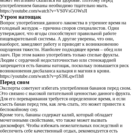
может негативно сказаться на здоровье. Поэтому перед
употреблением бананы необходимо тщательно мыть.
https://youtube.com/watch?v=VS0VsGOWsJI
Утром натощак
Вопрос употребления данного лакомства в утреннее время на
голодный желудок – причина споров специалистов. Одни
утверждают, что ягоды способствуют правильной работе
пищеварительной системы. А другие уверены, что они,
наоборот, замедляют работу и приводят к возникновению
ощущения тяжести. Наиболее подходящее время – обед или
ланч. При этом важно употреблять только спелые фрукты.
Людям с сердечной недостаточностью или стенокардией
запрещается есть бананы натощак, поскольку повышается риск
возникновения дисбаланса кальция и магния в крови.
https://youtube.com/watch?v=pS39Lqwf1h8
Перед сном
Эксперты советуют избегать употребления бананов перед сном.
Это связано с высокой питательной ценностью данного фрукта.
Для его переваривания требуется определенное время, и если
съесть банан перед тем, как лечь спать, это может привести к
беспокойному сну.
Кроме того, бананы содержат калий, который обладает
мочегонными свойствами, что также может вызвать
дискомфорт. Чтобы избежать нежелательных последствий и
обеспечить себе качественный отдых, рекомендуется есть