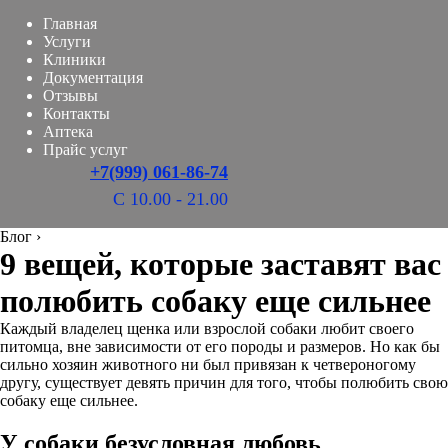
Главная
Услуги
Клиники
Документация
Отзывы
Контакты
Аптека
Прайс услуг
+7(999) 061-86-74
С 10.00 - 21.00
Блог
›
9 вещей, которые заставят вас
полюбить собаку еще сильнее
Каждый владелец щенка или взрослой собаки любит своего
питомца, вне зависимости от его породы и размеров. Но как бы
сильно хозяин животного ни был привязан к четвероногому
другу, существует девять причин для того, чтобы полюбить свою
собаку еще сильнее.
У собаки безусловная любовь