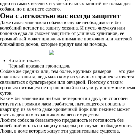
одно из самых веселых и увлекательных занятий не только для
собаки, но и для него самого.
Она с легкостью вас всегда защитит
Даже самая маленькая собачка в случае необходимости без
колебаний встанет на защиту хозяина. И пусть чихуахуа или
болонка едва ли сможет защитить от уличных хулиганов, ее
громкий лай может привлечь внимание прохожих или жителей
ближайших домов, которые придут вам на помощь.
Читайте также:
Чёрный красавец грюнендаль
Собака же средних или, тем более, крупных размеров — это уже
надежная защита, ведь мало кому из уличных воришек захочется
связываться с бультерьером или овчаркой. Поэтому с таким
грозным питомцем не страшно выйти на улицу и в темное время
суток.
Каким бы маленьким ни был четвероногий друг, он способен
отпугнуть громким лаем грабителя, пытающегося попасть в
квартиру, из-за чего даже крошечный йорк или пекинес может
стать надежным охранником вашего имущества.
Любите собак за беззаветную преданность и готовность без
колебаний встать на защиту владельца в случае необходимости.
Люди, в доме которых живут эти удивительные существа,