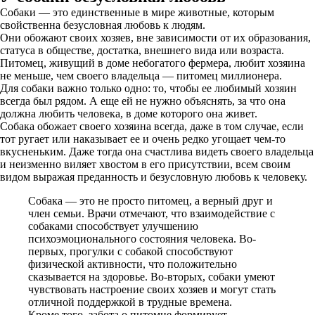
Собаки — это единственные в мире животные, которым
свойственна безусловная любовь к людям.
Они обожают своих хозяев, вне зависимости от их образования,
статуса в обществе, достатка, внешнего вида или возраста.
Питомец, живущий в доме небогатого фермера, любит хозяина
не меньше, чем своего владельца — питомец миллионера.
Для собаки важно только одно: то, чтобы ее любимый хозяин
всегда был рядом. А еще ей не нужно объяснять, за что она
должна любить человека, в доме которого она живет.
Собака обожает своего хозяина всегда, даже в том случае, если
тот ругает или наказывает ее и очень редко угощает чем-то
вкусненьким. Даже тогда она счастлива видеть своего владельца
и неизменно виляет хвостом в его присутствии, всем своим
видом выражая преданность и безусловную любовь к человеку.
Собака — это не просто питомец, а верный друг и
член семьи. Врачи отмечают, что взаимодействие с
собаками способствует улучшению
психоэмоционального состояния человека. Во-
первых, прогулки с собакой способствуют
физической активности, что положительно
сказывается на здоровье. Во-вторых, собаки умеют
чувствовать настроение своих хозяев и могут стать
отличной поддержкой в трудные времена.
Кроме того, забота о питомце формирует