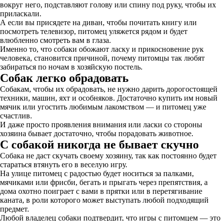
вокруг него, подставляют голову или спину под руку, чтобы их
приласкали.
А если вы присядете на диван, чтобы почитать книгу или
посмотреть телевизор, питомец уляжется рядом и будет
влюбленно смотреть вам в глаза.
Именно то, что собаки обожают ласку и прикосновение рук
человека, становится причиной, почему питомцы так любят
забираться по ночам в хозяйскую постель.
Собак легко обрадовать
Собакам, чтобы их обрадовать, не нужно дарить дорогостоящей
техники, машин, яхт и особняков. Достаточно купить им новый
мячик или угостить любимым лакомством — и питомец уже
счастлив.
И даже просто проявления внимания или ласки со стороны
хозяина бывает достаточно, чтобы порадовать животное.
С собакой никогда не бывает скучно
Собака не даст скучать своему хозяину, так как постоянно будет
стараться втянуть его в веселую игру.
На улице питомец с радостью будет носиться за палками,
мячиками или фрисби, бегать и прыгать через препятствия, а
дома охотно поиграет с вами в прятки или в перетягивание
каната, в роли которого может выступать любой подходящий
предмет.
Любой владелец собаки подтвердит, что игры с питомцем — это