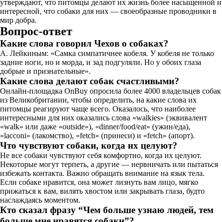
утверждают, что питомцы делают их жизнь более насыщенной и
интересной, что собаки для них — своеобразные проводники в
мир добра.
Вопрос-ответ
Какие слова говорил Чехов о собаках?
А. Лейкиным: «Самка симпатичнее кобеля. У кобеля не только
задние ноги, но и морда, и зад подгуляли. Но у обоих глаза
добрые и признательные».
Какие слова делают собак счастливыми?
Онлайн-площадка OnBuy опросила более 4000 владельцев собак
из Великобритании, чтобы определить, на какие слова их
питомцы реагируют чаще всего. Оказалось, что наиболее
интересными для них оказались слова «walkies» (эквивалент
«walk» или даже «outside»), «dinner/food/eat» (ужин/еда),
«lacconi» (лакомство), «fetch» (принеси) и «fetch» (апорт).
Что чувствуют собаки, когда их целуют?
Не все собаки чувствуют себя комфортно, когда их целуют.
Некоторые могут терпеть, а другие — нервничать или пытаться
избежать контакта. Важно обращать внимание на язык тела.
Если собаке нравится, она может лизнуть вам лицо, мягко
прижаться к вам, вилять хвостом или закрывать глаза, будто
наслаждаясь моментом.
Кто сказал фразу “Чем больше узнаю людей, тем
больше мне нравятся собаки”?