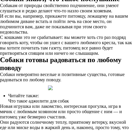
Собакам от природы свойственно подчинение, они умеют
слушаться и редко делают что-то назло своим хозяевам.
И если вы, например, прикажете питомцу, лежащему на вашем
любимом диване встать и пойти лечь на свое место, он
подчинится вам, даже не показывая при этом своего
недовольства.
С кошками это не срабатывает: вы можете хоть сто раз подряд
говорить коту, чтобы он ушел с вашего любимого кресла, так как
вы хотите почитать там газету, питомец все равно будет
притворяться спящим или ничего не слышащим.
Собаки готовы радоваться по любому
поводу
Собаки невероятно веселые и позитивные существа, готовые
радоваться по любому поводу.
Читайте также:
Что такое аджилити для собак
Новая игрушка или лакомство, интересная прогулка, игра в
мячик с любимым хозяином или просто общение с ним — и
питомец уже безмерно счастлив.
Они радуются солнечному теплу, приятному ветерку, вкусной
еде или миске воды в жаркий день и, наконец, просто тому, что