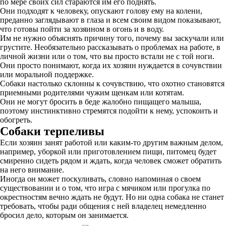
по мере своих сил стараются им его поднять.
Они подходят к человеку, опускают голову ему на колени,
преданно заглядывают в глаза и всем своим видом показывают,
что готовы пойти за хозяином в огонь и в воду.
Им не нужно объяснять причину того, почему вы заскучали или
грустите. Необязательно рассказывать о проблемах на работе, в
личной жизни или о том, что вы просто встали не с той ноги.
Они просто понимают, когда их хозяин нуждается в сочувствии
или моральной поддержке.
Собаки настолько склонны к сочувствию, что охотно становятся
приемными родителями чужим щенкам или котятам.
Они не могут бросить в беде жалобно пищащего малыша,
поэтому инстинктивно стремятся подойти к нему, успокоить и
обогреть.
Собаки терпеливы
Если хозяин занят работой или каким-то другим важным делом,
например, уборкой или приготовлением пищи, питомец будет
смиренно сидеть рядом и ждать, когда человек сможет обратить
на него внимание.
Иногда он может поскуливать, словно напоминая о своем
существовании и о том, что игра с мячиком или прогулка по
окрестностям вечно ждать не будут. Но ни одна собака не станет
требовать, чтобы ради общения с ней владелец немедленно
бросил дело, которым он занимается.