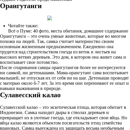
Орангутанги
Читайте также:
Всё о Пуме: 40 фото, места обитания, домашнее содержание
Орангутанги – это очень умные животные, которые во многом
похожи на людей. Так, самка считает материнство своим
основным жизненным предназначением. Ежедневно она
трудится над строительством гнезда из веток и листьев на
высоких ветвях деревьев. Это дом, в котором она живет сама и
воспитывает свое потомство.
После спаривания самцы орангутангов более не интересуются
ни самкой, ни детенышами. Мама-орангутанг сама воспитывает
малышей, не отпуская их от себя ни на шаг. Детеныши проводят
с матерью около 6-7 лет. За это время они перенимают ее опыт и
навыки выживания в природе.
Сулавесский калао
Сулавесский калао – это экзотическая птица, которая обитает в
Индонезии. Самка находит дыры в стволах деревьев и
превращает их в уютные гнезда, где откладывает свои яйца. Но
яйца калао являются объектом посягательств птиц семейства
врановых. Самка вынуждена их защищать весьма необычным