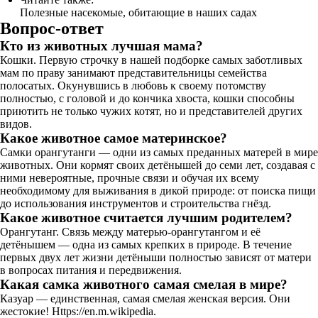
Полезные насекомые, обитающие в наших садах
Вопрос-ответ
Кто из животных лучшая мама?
Кошки. Первую строчку в нашей подборке самых заботливых
мам по праву занимают представительницы семейства
полосатых. Окунувшись в любовь к своему потомству
полностью, с головой и до кончика хвоста, кошки способны
приютить не только чужих котят, но и представителей других
видов.
Какое животное самое материнское?
Самки орангутанги — одни из самых преданных матерей в мире
животных. Они кормят своих детёнышей до семи лет, создавая с
ними невероятные, прочные связи и обучая их всему
необходимому для выживания в дикой природе: от поиска пищи
до использования инструментов и строительства гнёзд.
Какое животное считается лучшим родителем?
Орангутанг. Связь между матерью-орангутангом и её
детёнышем — одна из самых крепких в природе. В течение
первых двух лет жизни детёныши полностью зависят от матери
в вопросах питания и передвижения.
Какая самка животного самая смелая в мире?
Казуар — единственная, самая смелая женская версия. Они
жестокие! Https://en.m.wikipedia.