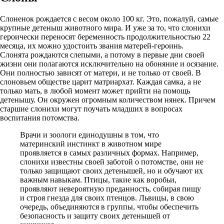
Слоненок рождается с весом около 100 кг. Это, пожалуй, самые
крупные детеныш животного мира. И уже за то, что слонихи
героически переносят беременность продолжительностью 22
месяца, их можно удостоить звания матерей-героинь.
Слонята рождаются слепыми, а потому в первые дни своей
жизни они полагаются исключительно на обоняние и осязание.
Они полностью зависят от матери, и не только от своей. В
слоновьем обществе царит матриархат. Каждая самка, а не
только мать, в любой момент может прийти на помощь
детенышу. Он окружен огромным количеством нянек. Причем
старшие слонихи могут поучать младших в вопросах
воспитания потомства.
Врачи и зоологи единодушны в том, что
материнский инстинкт в животном мире
проявляется в самых различных формах. Например,
слонихи известны своей заботой о потомстве, они не
только защищают своих детенышей, но и обучают их
важным навыкам. Птицы, такие как воробьи,
проявляют невероятную преданность, собирая пищу
и строя гнезда для своих птенцов. Львицы, в свою
очередь, объединяются в группы, чтобы обеспечить
безопасность и защиту своих детенышей от