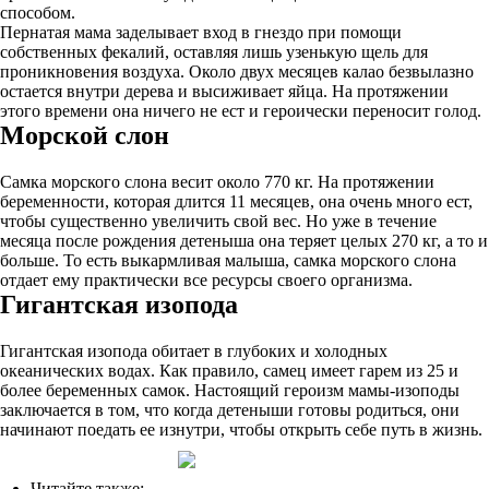
способом.
Пернатая мама заделывает вход в гнездо при помощи
собственных фекалий, оставляя лишь узенькую щель для
проникновения воздуха. Около двух месяцев калао безвылазно
остается внутри дерева и высиживает яйца. На протяжении
этого времени она ничего не ест и героически переносит голод.
Морской слон
Самка морского слона весит около 770 кг. На протяжении
беременности, которая длится 11 месяцев, она очень много ест,
чтобы существенно увеличить свой вес. Но уже в течение
месяца после рождения детеныша она теряет целых 270 кг, а то и
больше. То есть выкармливая малыша, самка морского слона
отдает ему практически все ресурсы своего организма.
Гигантская изопода
Гигантская изопода обитает в глубоких и холодных
океанических водах. Как правило, самец имеет гарем из 25 и
более беременных самок. Настоящий героизм мамы-изоподы
заключается в том, что когда детеныши готовы родиться, они
начинают поедать ее изнутри, чтобы открыть себе путь в жизнь.
Читайте также: