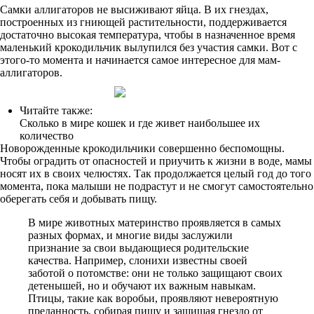
Самки аллигаторов не высиживают яйца. В их гнездах,
построенных из гниющей растительности, поддерживается
достаточно высокая температура, чтобы в назначенное время
маленький крокодильчик вылупился без участия самки. Вот с
этого-то момента и начинается самое интересное для мам-
аллигаторов.
Читайте также:
Сколько в мире кошек и где живет наибольшее их
количество
Новорожденные крокодильчики совершенно беспомощны.
Чтобы оградить от опасностей и приучить к жизни в воде, мамы
носят их в своих челюстях. Так продолжается целый год до того
момента, пока малыши не подрастут и не смогут самостоятельно
оберегать себя и добывать пищу.
В мире животных материнство проявляется в самых
разных формах, и многие виды заслужили
признание за свои выдающиеся родительские
качества. Например, слонихи известны своей
заботой о потомстве: они не только защищают своих
детенышей, но и обучают их важным навыкам.
Птицы, такие как воробьи, проявляют невероятную
преданность, собирая пищу и защищая гнездо от