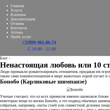
Главная
Услуги
Клиники
Документация
Отзывы
Контакты
Аптека
Прайс услуг
+7(999) 061-86-74
С 10.00 - 21.00
Блог
›
Ненастоящая любовь или 10 с
Люди привыкли романтизировать отношения, придавая им огромн
также сами взаимоотношения в мире животных порой пугает и с
Бонобо (Карликовые шимпанзе)
Ученые считают, что из всех приматов именно шимпанзе ближе
некоторые вещи из жизни Бонобо, а это подвид обычных шимпан
собратьев, например, охоты стаей или совместной дележки пищи. 
имеют никакого отношения, самцы спариваются с друг с другом,