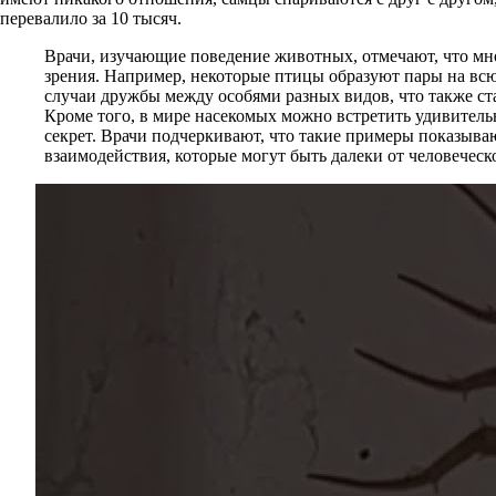
перевалило за 10 тысяч.
Врачи, изучающие поведение животных, отмечают, что мн
зрения. Например, некоторые птицы образуют пары на всю
случаи дружбы между особями разных видов, что также с
Кроме того, в мире насекомых можно встретить удивитель
секрет. Врачи подчеркивают, что такие примеры показыва
взаимодействия, которые могут быть далеки от человечес