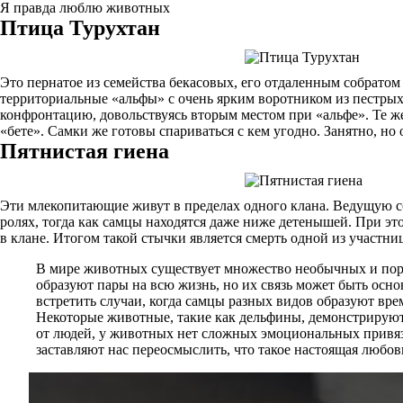
Я правда люблю животных
Птица Турухтан
Это пернатое из семейства бекасовых, его отдаленным собратом 
территориальные «альфы» с очень ярким воротником из пестры
конфронтацию, довольствуясь вторым местом при «альфе». Те же
«бете». Самки же готовы спариваться с кем угодно. Занятно, но
Пятнистая гиена
Эти млекопитающие живут в пределах одного клана. Ведущую со
ролях, тогда как самцы находятся даже ниже детенышей. При эт
в клане. Итогом такой стычки является смерть одной из участни
В мире животных существует множество необычных и поро
образуют пары на всю жизнь, но их связь может быть осно
встретить случаи, когда самцы разных видов образуют вр
Некоторые животные, такие как дельфины, демонстрируют
от людей, у животных нет сложных эмоциональных привяз
заставляют нас переосмыслить, что такое настоящая любов