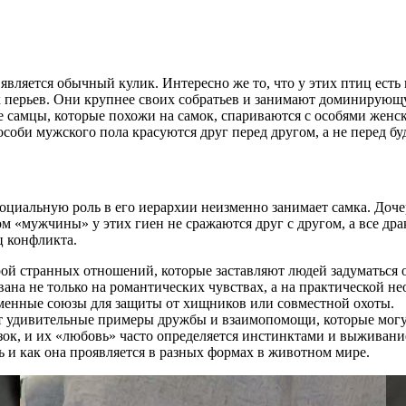
является обычный кулик. Интересно же то, что у этих птиц есть
х перьев. Они крупнее своих собратьев и занимают доминирующ
 самцы, которые похожи на самок, спариваются с особями женско
 особи мужского пола красуются друг перед другом, а не перед 
циальную роль в его иерархии неизменно занимает самка. Доче
ом «мужчины» у этих гиен не сражаются друг с другом, а все др
ц конфликта.
й странных отношений, которые заставляют людей задуматься 
вана не только на романтических чувствах, а на практической 
еменные союзы для защиты от хищников или совместной охоты.
 удивительные примеры дружбы и взаимопомощи, которые могут
ок, и их «любовь» часто определяется инстинктами и выживани
ь и как она проявляется в разных формах в животном мире.