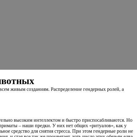
ивотных
всем живым созданиям. Распределение гендерных ролей, а
тельно высоким интеллектом и быстро приспосабливаются. Но
риматы – наши предки. У них нет общих «ритуалов», как у
льное средство для снятия стресса. При этом гендерные роли не
, и стая все так же процветает, хоть число этих обезьян едва