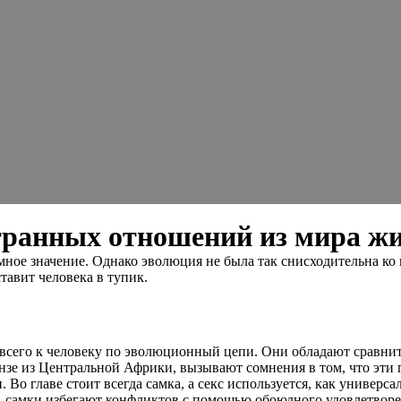
транных отношений из мира ж
ое значение. Однако эволюция не была так снисходительна ко 
тавит человека в тупик.
 всего к человеку по эволюционный цепи. Они обладают сравни
зе из Центральной Африки, вызывают сомнения в том, что эти п
Во главе стоит всегда самка, а секс используется, как универса
 самки избегают конфликтов с помощью обоюдного удовлетворения