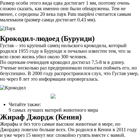
Размер особи этого вида едва достигает 1 мм, поэтому очень
сложно сказать, как именно они были обнаружены. Тем не
менее, с середины 20 века паук Patu marplesi считается самым
маленьким (размер самца достигает 0,43 мм).
Крокодил-людоед (Бурунди)
Густав – это крупный самец нильского крокодила, который
родился 1955 году в Бурунди и печально известен тем, что за
всю свою жизнь убил около 300 человек.
По оценкам очевидцев крокодил достигал 7,5-8 м в длину.
Ученые несколько раз предпринимали попытки поймать его, но
безуспешно. В 2000 году распространился слух, что Густав умер,
но через 8 лет это информация опровергалась.
Читайте также:
9 самых лучших матерей животного мира
Жираф Джордж (Кения)
Жирафы и без того самые высокие животные в мире, но
Джорджу повезло больше всех. Он родился в Кении в 2011 году
и уже через 15 минут мог спокойно гулять вместе с мамой.