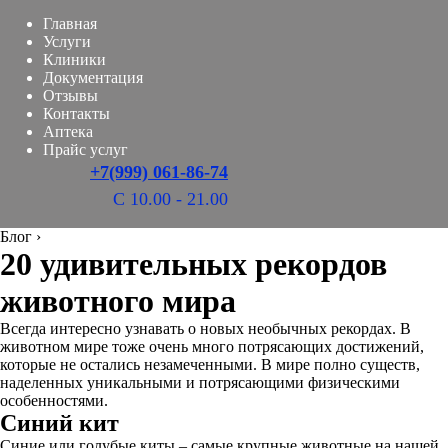
Главная
Услуги
Клиники
Документация
Отзывы
Контакты
Аптека
Прайс услуг
+7(999) 061-86-74
С 10.00 - 21.00
Блог
›
20 удивительных рекордов
животного мира
Всегда интересно узнавать о новых необычных рекордах. В
животном мире тоже очень много потрясающих достижений,
которые не остались незамеченными. В мире полно существ,
наделенных уникальными и потрясающими физическими
особенностями.
Синий кит
Синие или голубые киты – самые крупные животные на нашей