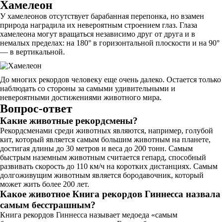
Хамелеон
У хамелеонов отсутствует барабанная перепонка, но взамен
природа наградила их невероятным строением глаз. Глаза
хамелеона могут вращаться независимо друг от друга и в
немалых пределах: на 180° в горизонтальной плоскости и на 90°
— в вертикальной.
До многих рекордов человеку еще очень далеко. Остается только
наблюдать со стороны за самыми удивительными и
невероятными достижениями животного мира.
Вопрос-ответ
Какие животные рекордсмены?
Рекордсменами среди животных являются, например, голубой
кит, который является самым большим животным на планете,
достигая длины до 30 метров и веса до 200 тонн. Самым
быстрым наземным животным считается гепард, способный
развивать скорость до 110 км/ч на коротких дистанциях. Самым
долгоживущим животным является бородавочник, который
может жить более 200 лет.
Какое животное Книга рекордов Гиннесса назвала
самым бесстрашным?
Книга рекордов Гиннесса называет медоеда «самым