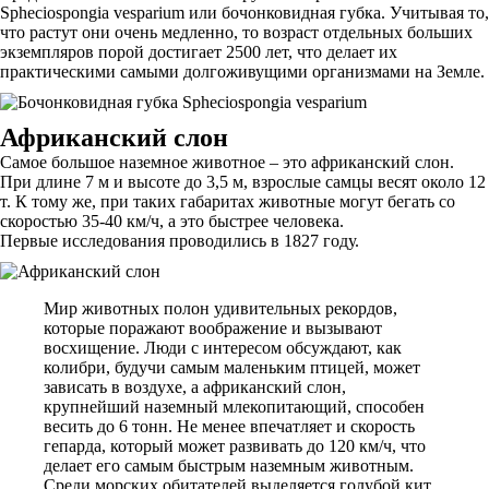
Spheciospongia vesparium или бочонковидная губка. Учитывая то,
что растут они очень медленно, то возраст отдельных больших
экземпляров порой достигает 2500 лет, что делает их
практическими самыми долгоживущими организмами на Земле.
Африканский слон
Самое большое наземное животное – это африканский слон.
При длине 7 м и высоте до 3,5 м, взрослые самцы весят около 12
т. К тому же, при таких габаритах животные могут бегать со
скоростью 35-40 км/ч, а это быстрее человека.
Первые исследования проводились в 1827 году.
Мир животных полон удивительных рекордов,
которые поражают воображение и вызывают
восхищение. Люди с интересом обсуждают, как
колибри, будучи самым маленьким птицей, может
зависать в воздухе, а африканский слон,
крупнейший наземный млекопитающий, способен
весить до 6 тонн. Не менее впечатляет и скорость
гепарда, который может развивать до 120 км/ч, что
делает его самым быстрым наземным животным.
Среди морских обитателей выделяется голубой кит,