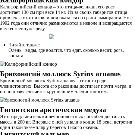
Калифорнийский кондор
Калифорнийский кондор – это птица-великан, его рост
достигает 130 см при весе 14 кг. Из-за своих габаритов птица
привлекла охотников, и вид оказался на грани вымирания. Но с
1992 года они отлично размножаются в неволе и возвращаются
в естественную среду.
Читайте также:
Олень - виды, где водятся, что едят, сколько весит, рога,
копыта
Брюхоногий моллюск Syrinx aruanus
Брюхоногий моллюск Syrinx aruanus – гигант среди
членистоногих. Высота его раковины достигает почти метра, и
он по праву считается крупнейшим членистоногим.
Гигантская арктическая медуза
Этот представитель кишечнополостных способен достигать
массы в 200 кг. Впервые о ней узнали в конце 18 века, встретив
один такой экземпляр у берегов Тихого океана.
Гигантский кальмар