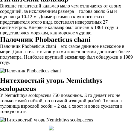
Внешне гигантский кальмар мало чем отличается от своих
сородичей, за исключением размера – голова около 6 м и
щупальца 10-12 м. Диаметр самого крупного глаза
представителя этого вида составлял невероятных 27
сантиметров. Впервые кальмар был описан в 1861 году и
представлялся морякам, как морское чудище.
Палочник Phobaeticus chani
Палочник Phobaeticus chani – это самое длинное насекомое в
мире. Длина тела с вытянутыми конечностями достигает более
полуметра. Наиболее крупный экземпляр был обнаружен в 1989
году.
Нитехвостый угорь Nemichthys
scolopaceus
У Nemichthys scolopaceus 750 позвонков. Это делает его не
только самой гибкой, но и самой изящной рыбой. Толщина
туловища взрослой особи – 2 см, а хвост и вовсе сужается в
тонкую нить.