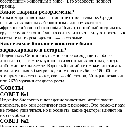
бесстрашным животным в мире». Его храбрость не знает
границ.
Какие тварини рекордсмены?
Сила в мире животных — понятие относительное. Среди
наземных животных абсолютным лидером является
африканский слон (Loxodonta africana), способный поднимать
груз весом до 9 тонн. Однако если учитывать силу относительно
массы тела, то рекордсмены — насекомые.
Какое самое большое животное было
зафиксировано в истории?
Поделиться: Синий кит, намного превосходящий любого
динозавра, — самое крупное из известных животных, когда-
либо живших на Земле. Взрослый синий кит может достигать
внушительных 30 метров в длину и весить более 180 000 кг —
это примерно столько же, сколько 40 слонов, 30 тираннозавров
или 2670 мужчин среднего роста.
Советы
СОВЕТ №1
Изучайте биологию и поведение животных, чтобы лучше
понимать, как они достигают своих рекордов. Это поможет вам
не только удивляться, но и осознать, какие факторы влияют на
их способности.
СОВЕТ №2
Посетите зоопарки или заповедники, где можно увидеть