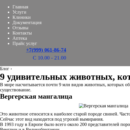
Главная
Услуги
Клиники
Документация
Отзывы
Контакты
Аптека
Прайс услуг
+7(999) 061-86-74
С 10.00 - 21.00
Блог
›
9 удивительных животных, кот
В мире насчитывается почти 9 млн видов животных, которых обы
существование.
Вергерская мангалица
Это животное относится к наиболее старой породе свиней. Час
Сейчас этот вид находится под угрозой вымирания.
В 1993 году в Европе было всего около 200 представителей по
Венгрии и в Великобритании.