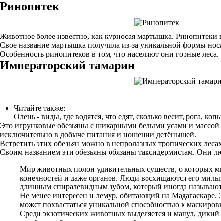
Ринопитек
Животное более известно, как курносая мартышка. Ринопитеки 
Свое название мартышка получила из-за уникальной формы носа,
Особенность ринопитеков в том, что населяют они горные леса.
Императорский тамарин
Читайте также:
Олень - виды, где водятся, что едят, сколько весит, рога, коп
Это игрунковые обезьяны с шикарными белыми усами и массой ок
исключительно в добыче питания и ношении детёнышей.
Встретить этих обезьян можно в непролазных тропических лес
Своим названием эти обезьяны обязаны таксидермистам. Они лю
Мир животных полон удивительных существ, о которых мно
конечностей и даже органов. Люди восхищаются его милы
длинным спиралевидным зубом, который иногда называют “
Не менее интересен и лемур, обитающий на Мадагаскаре.
может похвастаться уникальной способностью к маскировк
Среди экзотических животных выделяется и манул, дикий 