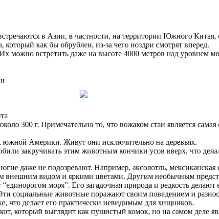
встречаются в Азии, в частности, на территории Южного Китая,
 который как бы обрублен, из-за чего ноздри смотрят вперед.
 Их можно встретить даже на высоте 4000 метров над уровнем мо
ыта
оло 300 г. Примечательно то, что вожаком стаи является самая 
ах южной Америки. Живут они исключительно на деревьях.
били закручивать этим животным кончики усов вверх, что дела
гие даже не подозревают. Например, аксолотль, мексиканская с
м внешним видом и яркими цветами. Другим необычным предста
единорогом моря”. Его загадочная природа и редкость делают 
 Эти социальные животные поражают своим поведением и разнооб
е, что делает его практически невидимым для хищников.
кот, который выглядит как пушистый комок, но на самом деле я