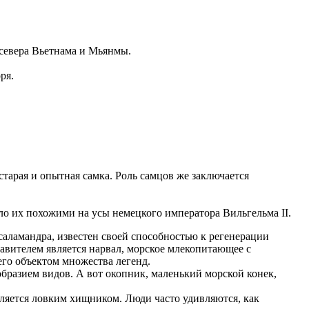
 севера Вьетнама и Мьянмы.
ря.
старая и опытная самка. Роль самцов же заключается
ло их похожими на усы немецкого императора Вильгельма II.
аламандра, известен своей способностью к регенерации
вителем является нарвал, морское млекопитающее с
его объектом множества легенд.
разием видов. А вот окопник, маленький морской конек,
вляется ловким хищником. Люди часто удивляются, как