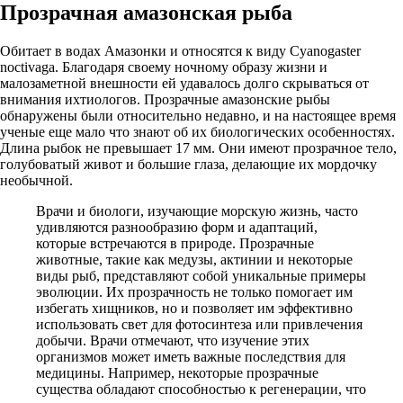
Прозрачная амазонская рыба
Обитает в водах Амазонки и относятся к виду Cyanogaster
noctivaga. Благодаря своему ночному образу жизни и
малозаметной внешности ей удавалось долго скрываться от
внимания ихтиологов. Прозрачные амазонские рыбы
обнаружены были относительно недавно, и на настоящее время
ученые еще мало что знают об их биологических особенностях.
Длина рыбок не превышает 17 мм. Они имеют прозрачное тело,
голубоватый живот и большие глаза, делающие их мордочку
необычной.
Врачи и биологи, изучающие морскую жизнь, часто
удивляются разнообразию форм и адаптаций,
которые встречаются в природе. Прозрачные
животные, такие как медузы, актинии и некоторые
виды рыб, представляют собой уникальные примеры
эволюции. Их прозрачность не только помогает им
избегать хищников, но и позволяет им эффективно
использовать свет для фотосинтеза или привлечения
добычи. Врачи отмечают, что изучение этих
организмов может иметь важные последствия для
медицины. Например, некоторые прозрачные
существа обладают способностью к регенерации, что