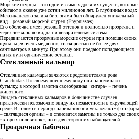
Морские огурцы – это одни из самых древних существ, которые
обитают в океане уже сотни миллионов лет. В глубинных водах
Мексиканского залива биологами был обнаружен уникальный
вид – розовый морской огурец (Enypniastes).
Его оболочка имеет розовый оттенок и полностью прозрачна и
через нее хорошо видна пищеварительная система.
Передвигаются прозрачные морские огурцы при помощи своих
щупальцев очень медленно, со скоростью не более двух
сантиметров в минуту. При этому они поедают попадающиеся
на их пути органические останки.
Стеклянный кальмар
Стеклянные кальмары являются представителями рода
Cranchiidae. По своему внешнему виду они напоминают
бутылку, в которой заметна своеобразная «сигара» – печень
животного.
Увидеть стеклянных кальмаров в большинстве случаев
практически невозможно ввиду их незаметности в окружающей
среде. И только в период спаривания они «включают» фотофоры
– святящиеся органы – и становятся заметны не только для своих
«вторых половинок», но и для сторонних наблюдателей.
Прозрачная бабочка