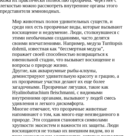
Кожа их практически полностью прозрачна. Через нее с
легкостью можно рассмотреть внутренние органы этого
представителя земноводных.
Мир животных полон удивительных существ, и
среди них есть прозрачные виды, которые вызывают
восхищение и недоумение. Люди, столкнувшиеся с
этими необычными созданиями, часто делятся
своими впечатлениями. Например, медуза Turritopsis
dohrnii, известная как “бессмертная медуза”,
поражает своей способностью возвращаться к
ювенильной стадии, что вызывает восхищение и
вопросы о природе жизни.
Другие, как аквариумные рыбы-клоуны,
демонстрируют удивительную красоту и грацию, а
их прозрачные участки делают их еще более
загадочными. Прозрачные лягушки, такие как
Hyalinobatrachium fleischmanni, с видимыми
внутренними органами, вызывают у людей смесь
удивления и легкого дискомфорта.
Многие отмечают, что прозрачные животные
напоминают о том, как много еще неизведанного в
природе. Эти создания становятся символами
хрупкости экосистем и важности их защиты. Люди
восхищаются не только их внешним видом, но и