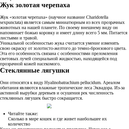
Жук золотая черепаха
Жук «золотая черепаха» (научное название Charidotella
sexpunctata) является самым миниатюрным из всех прозрачных
животных на нашей планете. По своему внешнему виду он
напоминает божью коровку и имеет длину всего 5 мм. Питается
листьями и травой.
Уникальной особенностью жука считается умение изменять
свою окраску от золотисто-желтого до темно-бронзового цвета.
Эта его особенность связана с особенностями преломления
световых лучей специальной жидкостью, находящейся под
прозрачной кожей насекомого.
Стеклянные лягушки
Они относятся к виду Hyalinobatrachium pellucidum. Ареалом
обитания являются влажные тропические леса Эквадора. Из-за
активной вырубки деревьев и осушения рек численность
стеклянных лягушек быстро сокращается.
Читайте также:
Сколько в мире кошек и где живет наибольшее их
количество