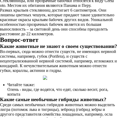
Стеклянницы, или прозрачные бабочки относятся к виду Greta
oto. Местом их обитания являются Панама и Перу.
Размах крыльев стеклянниц достигает 6 сантиметров. Они
лишены цветных чешуек, которые придают такие удивительно
красивые окрасы крыльям бабочек других видов. Уникальной
особенностью прозрачных бабочек является их большая
выносливость – за световой день они способны преодолеть
расстояние до 22 километров.
Вопрос-ответ
Какие животные не знают о своем существовании?
Во-первых, сюда можно отнести существ, не имеющих нервной
системы, например, губок (Porifera), и существ с
нецентрализованной нервной системой, например, иглокожих и
книдарий. К нечувствительным животным можно отнести
губки, кораллы, актинии и гидры.
Читайте также:
Олень - виды, где водятся, что едят, сколько весит, рога,
копыта
Какие самые необычные гибриды животных?
Среди самых необычных гибридов животных можно выделить
лигра (потомок льва и тигрицы), зеброид (гибрид зебры и
другого представителя семейства лошадиных, например, осла