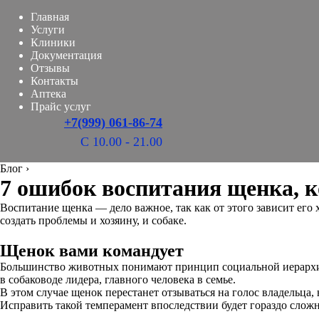
Главная
Услуги
Клиники
Документация
Отзывы
Контакты
Аптека
Прайс услуг
+7(999) 061-86-74
С 10.00 - 21.00
Блог
›
7 ошибок воспитания щенка, к
Воспитание щенка — дело важное, так как от этого зависит его
создать проблемы и хозяину, и собаке.
Щенок вами командует
Большинство животных понимают принцип социальной иерархии, в
в собаководе лидера, главного человека в семье.
В этом случае щенок перестанет отзываться на голос владельца, 
Исправить такой темперамент впоследствии будет гораздо сложн