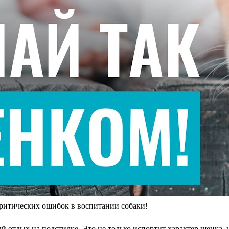
ических ошибок в воспитании собаки!
 отдых на подстилке. Это не только испортит характер щенка, но