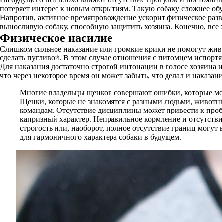
потеряет интерес к новым открытиям. Такую собаку сложнее об
Напротив, активное времяпровождение ускорит физическое разв
выносливую собаку, способную защитить хозяина. Конечно, все
Физическое насилие
Слишком сильное наказание или громкие крики не помогут живот
сделать пугливой. В этом случае отношения с питомцем испортят
Для наказания достаточно строгой интонации в голосе хозяина 
что через некоторое время он может забыть, что делал и наказани
Многие владельцы щенков совершают ошибки, которые могу
Щенки, которые не знакомятся с разными людьми, животн
командам. Отсутствие дисциплины может привести к проб
капризный характер. Неправильное кормление и отсутствие
строгость или, наоборот, полное отсутствие границ могут
для гармоничного характера собаки в будущем.