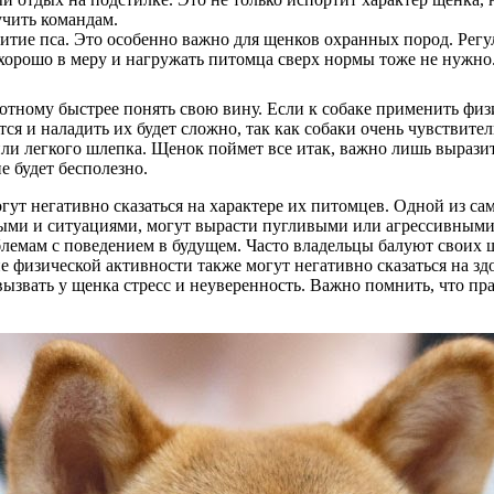
учить командам.
итие пса. Это особенно важно для щенков охранных пород. Регу
 хорошо в меру и нагружать питомца сверх нормы тоже не нужно
ному быстрее понять свою вину. Если к собаке применить физич
ся и наладить их будет сложно, так как собаки очень чувствите
или легкого шлепка. Щенок поймет все итак, важно лишь вырази
е будет бесполезно.
т негативно сказаться на характере их питомцев. Одной из са
ыми и ситуациями, могут вырасти пугливыми или агрессивными
лемам с поведением в будущем. Часто владельцы балуют своих 
 физической активности также могут негативно сказаться на зд
 вызвать у щенка стресс и неуверенность. Важно помнить, что пр