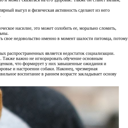
лярный выгул и физическая активность сделают из него
.
еское насилие, это может озлобить ее, морально сломить,
льны.
ть свое недовольство именно в момент шалости питомца, потому
мых распространенных является недостаток социализации.
. Также важно не игнорировать обучение основным
щенков, что формирует у них завышенные ожидания и
оровье и настроении собаки. Наконец, чрезмерная
авильное воспитание в раннем возрасте закладывает основу