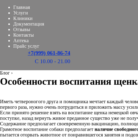
Главная
Услуги
Клиники
Документация
Отзывы
Контакты
Аптека
Прайс услуг
+7(999) 061-86-74
С 10.00 - 21.00
Блог
›
Особенности воспитания щенк
Иметь четвероногого друга и помощника мечтает каждый человек
первого раза, нужно очень потрудиться и приложить массу усил
Если принято решение взять на воспитание щенка немецкой овча
поступке, назад вернуть живое преданное существо уже не полу
Содержание предполагает своевременную вакцинацию, полноценн
Грамотное воспитание собаки предполагает
наличие свободног
пытается оторвать животное от понравившегося занятия и подо