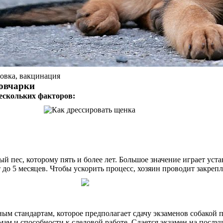
ровка, вакцинация
 овчарки
нескольких факторов:
ый пес, которому пять и более лет. Большое значение играет ус
о 5 месяцев. Чтобы ускорить процесс, хозяин проводит закрепл
м стандартам, которое предполагает сдачу экзаменов собакой 
ам и способности к следовой работе. Сдается экзамен на посл