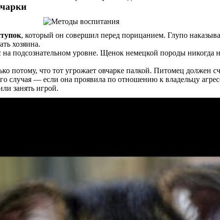
вчарки
ступок
, который он совершил перед порицанием. Глупо наказывать
ать хозяина.
на подсознательном уровне. Щенок немецкой породы никогда нич
ко потому, что тот угрожает овчарке палкой. Питомец должен сч
го случая — если она проявила по отношению к владельцу агрес
или занять игрой.