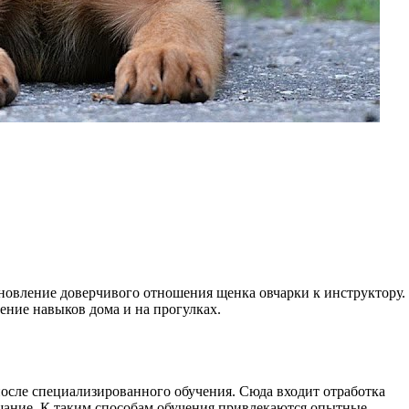
тановление доверчивого отношения щенка овчарки к инструктору.
ение навыков дома и на прогулках.
после специализированного обучения. Сюда входит отработка
ушание. К таким способам обучения привлекаются опытные