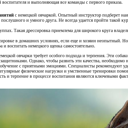
ой воспитателя и выполняющая все команды с первого приказа.
анятий
с немецкой овчаркой. Опытный инструктор подберет наи
т послушного и умного друга. Не всегда удается пройти такой к
ппах. Такая дрессировка приемлема для широкого круга владель
сировке в домашних условиях, если еще и хозяин неопытный. Но
а и воспитать немецкого щенка самостоятельно.
мецкой овчарки требует особого подхода и терпения. Эти соба
ащитниками. Однако, чтобы развить эти качества, необходимо н
обучение с приятными эмоциями. Специалисты рекомендуют уде
улярные физические нагрузки и умственные тренировки помогу
ость и терпение в процессе воспитания являются ключевыми фа