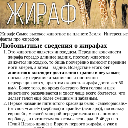
Жираф: Самое высокое животное на планете Земля | Интересные
факты про жирафов
Любопытные сведения о жирафах
Это животное является иноходцем. Передние конечности
жирафа гораздо длиннее задних, поэтому животное
движется иноходью, то бишь поочерёдно выносит передние
ноги вперёд, а затем – задние. Вследствие этого
бег
животного выглядит достаточно странно и неуклюже
,
поскольку передние и задние ноги постоянно
перекрещиваются, при этом скорость жирафа достигает 50
км/ч. Более того, во время быстрого бега голова и шея
животного раскачивается и хвост чаще всего болтается, что
делает галоп ещё более смешным и забавным.
Первое название пятнистого красавца было «camelopardalis»
(от слов «camel» (верблюд) и «pardis» (леопард)), поскольку
европейцам своей манерой передвижения он напомнил
верблюда, а пятнистым окрасом – леопарда. В 46 до н. э.
Юлий Цезарь привёз в Европу первого жирафа, а уже в