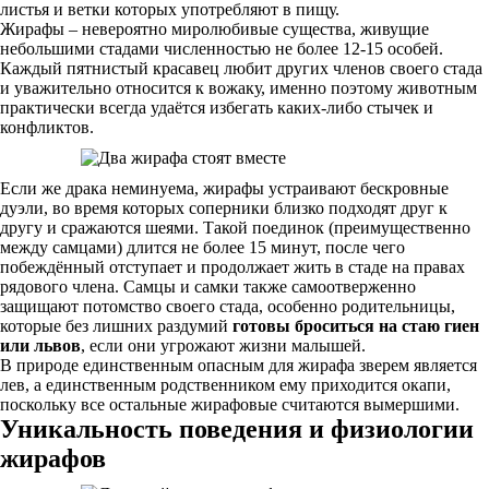
листья и ветки которых употребляют в пищу.
Жирафы – невероятно миролюбивые существа, живущие
небольшими стадами численностью не более 12-15 особей.
Каждый пятнистый красавец любит других членов своего стада
и уважительно относится к вожаку, именно поэтому животным
практически всегда удаётся избегать каких-либо стычек и
конфликтов.
Если же драка неминуема, жирафы устраивают бескровные
дуэли, во время которых соперники близко подходят друг к
другу и сражаются шеями. Такой поединок (преимущественно
между самцами) длится не более 15 минут, после чего
побеждённый отступает и продолжает жить в стаде на правах
рядового члена. Самцы и самки также самоотверженно
защищают потомство своего стада, особенно родительницы,
которые без лишних раздумий
готовы броситься на стаю гиен
или львов
, если они угрожают жизни малышей.
В природе единственным опасным для жирафа зверем является
лев, а единственным родственником ему приходится окапи,
поскольку все остальные жирафовые считаются вымершими.
Уникальность поведения и физиологии
жирафов