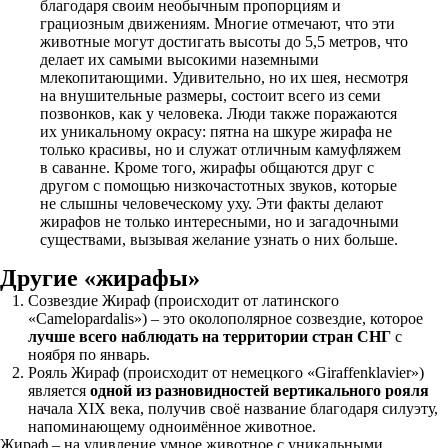
благодаря своим необычным пропорциям и
грациозным движениям. Многие отмечают, что эти
животные могут достигать высоты до 5,5 метров, что
делает их самыми высокими наземными
млекопитающими. Удивительно, но их шея, несмотря
на внушительные размеры, состоит всего из семи
позвонков, как у человека. Люди также поражаются
их уникальному окрасу: пятна на шкуре жирафа не
только красивы, но и служат отличным камуфляжем
в саванне. Кроме того, жирафы общаются друг с
другом с помощью низкочастотных звуков, которые
не слышны человеческому уху. Эти факты делают
жирафов не только интересными, но и загадочными
существами, вызывая желание узнать о них больше.
Другие «жирафы»
Созвездие Жираф (происходит от латинского
«Camelopardalis») – это околополярное созвездие, которое
лучше всего наблюдать на территории стран СНГ
с
ноября по январь.
Рояль Жираф (происходит от немецкого «Giraffenklavier»)
является
одной из разновидностей вертикального рояля
начала XIX века, получив своё название благодаря силуэту,
напоминающему одноимённое животное.
Жираф – на удивление умное животное с уникальными,