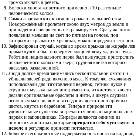
громко мычать и реветь.
Волоски хвоста животного примерно в 10 раз тоньше
человеческого волоса.
Самки африканских красавцев рожают малышей стоя.
Новорождённый пролетает около двух метров до земли и
при падении совершенно не травмируется. Сразу же после
появления малыша на свет по пятнам на голове, под
которыми скрываются хрящики, можно определить его пол.
Зафиксирован случай, когда во время прыжка на жирафа лев
промахнулся и был подвержен мощнейшему удару в грудь.
Работник национального парка был вынужден пристрелить
искалеченного копытами зверя, грудная клетка которого
оказалась раздавленной.
Люди долгое время занимались бесконтрольной охотой и
убивали зверей ради вкусного мяса. К тому же, сухожилия
использовали для изготовления верёвок, тетивы луков и
струнных музыкальных инструментов, из кисточек хвоста
делали оригинальные браслеты и нити, а шкура служила
основным материалом для создания достаточно прочных
щитов, кнутов и барабанов. Теперь в природе эти
удивительные существа встречаются лишь в национальных
парках и заповедниках. Жирафы являются одними из
немногих животных, которые
прекрасно себя чувствуют в
неволе
и регулярно приносят потомство.
Больше всего животные подвержены опасности на водопое,