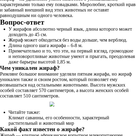
характерными только ему повадками. Миролюбие, кроткий нрав
и забавный внешний вид этих животных не оставят
равнодушным ни одного человека.
Вопрос-ответ
У жирафов абсолютно черный язык, длина которого может
доходить до 45 см.
Жираф может обходиться без воды дольше, чем верблюд.
Длина одного шага жирафа – 6-8 м.
Примечательно и то, что эти, на первый взгляд, громоздкие
и неповоротливые животные умеют и прыгать, преодолевая
даже барьеры высотой 1,85 м.
Чем уникален жираф?
Римляне большое внимание уделяли пятнам жирафа, но жираф
уникален также и своим ростом, который позволяет ему
возвышаться над остальными животными. Высота мужских
особей составляет 570 сантиметров, а высота женских особей
составляет 510 сантиметров.
Читайте также:
Климат саванны, его особенности, характерный
растительный и животный мир
Какой факт известен о жирафе?
Жираф — крупное африканское копытное млекопитающее,