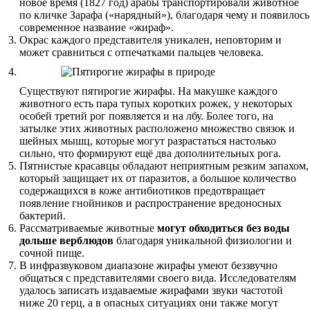
новое время (1827 год) арабы транспортировали животное
по кличке Зарафа («нарядный»), благодаря чему и появилось
современное название «жираф».
Окрас каждого представителя уникален, неповторим и
может сравниться с отпечатками пальцев человека.
Существуют пятирогие жирафы. На макушке каждого
животного есть пара тупых коротких рожек, у некоторых
особей третий рог появляется и на лбу. Более того, на
затылке этих животных расположено множество связок и
шейных мышц, которые могут разрастаться настолько
сильно, что формируют ещё два дополнительных рога.
Пятнистые красавцы обладают неприятным резким запахом,
который защищает их от паразитов, а большое количество
содержащихся в коже антибиотиков предотвращает
появление гнойников и распространение вредоносных
бактерий.
Рассматриваемые животные
могут обходиться без воды
дольше верблюдов
благодаря уникальной физиологии и
сочной пище.
В инфразвуковом диапазоне жирафы умеют беззвучно
общаться с представителями своего вида. Исследователям
удалось записать издаваемые жирафами звуки частотой
ниже 20 герц, а в опасных ситуациях они также могут