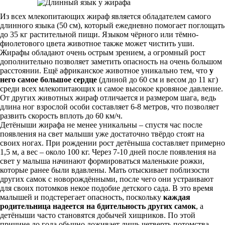
Из всех млекопитающих жираф является обладателем самого
длинного языка (50 см), который ежедневно помогает поглощать
до 35 кг растительной пищи. Языком чёрного или тёмно-
фиолетового цвета животное также может чистить уши.
Жирафы обладают очень острым зрением, а огромный рост
дополнительно позволяет заметить опасность на очень большом
расстоянии. Ещё африканское животное уникально тем, что
у
него самое большое сердце
(длиной до 60 см и весом до 11 кг)
среди всех млекопитающих и самое высокое кровяное давление.
От других животных жираф отличается и размером шага, ведь
длина ног взрослой особи составляет 6-8 метров, что позволяет
развить скорость вплоть до 60 км/ч.
Детёныши жирафа не менее уникальны – спустя час после
появления на свет малыши уже достаточно твёрдо стоят на
своих ногах. При рождении рост детёныша составляет примерно
1,5 м, а вес – около 100 кг. Через 7-10 дней после появления на
свет у малыша начинают формироваться маленькие рожки,
которые ранее были вдавлены. Мать отыскивает поблизости
других самок с новорождёнными, после чего они устраивают
для своих потомков некое подобие детского сада. В это время
малышей и подстерегает опасность, поскольку
каждая
родительница надеется на бдительность других самок
, а
детёныши часто становятся добычей хищников. По этой
причине до года обычно доживает лишь четверть потомства.