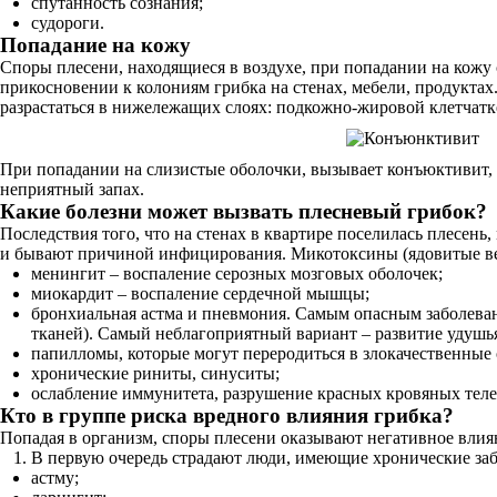
спутанность сознания;
судороги.
Попадание на кожу
Споры плесени, находящиеся в воздухе, при попадании на кожу 
прикосновении к колониям грибка на стенах, мебели, продуктах
разрастаться в нижележащих слоях: подкожно-жировой клетчатке
При попадании на слизистые оболочки, вызывает конъюктивит, ст
неприятный запах.
Какие болезни может вызвать плесневый грибок?
Последствия того, что на стенах в квартире поселилась плесень
и бывают причиной инфицирования. Микотоксины (ядовитые ве
менингит – воспаление серозных мозговых оболочек;
миокардит – воспаление сердечной мышцы;
бронхиальная астма и пневмония. Самым опасным заболева
тканей). Самый неблагоприятный вариант – развитие удушья
папилломы, которые могут переродиться в злокачественные 
хронические риниты, синуситы;
ослабление иммунитета, разрушение красных кровяных теле
Кто в группе риска вредного влияния грибка?
Попадая в организм, споры плесени оказывают негативное влиян
В первую очередь страдают люди, имеющие хронические за
астму;