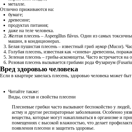
металле.
Отлично приживаются на:
бумаге;
древесине;
продуктах питания;
даже на теле человека.
Желтая плесень – Aspergíllus flávus. Один из самых токси
машин, в кондиционерах.
Белая пушистая плесень – известный гриб
мукор
(Mucor). Ча
Голубая плесень, известная как «синева» древесины, пораж
Зеленая плесень – грибы-аскомицеты. Часто встречается на
Розовая плесень вызывается грибами рода Фузариум (Fusari
Вред здоровью человека
Если в квартире завелась плесень, здоровью человека может бы
Читайте также:
Виды, состав и свойства плесени
Плесневые грибки часто вызывают беспокойство у людей, 
астму и другие респираторные заболевания. Особенно уя
вещества, которые могут накапливаться в организме и при
помещениях с высокой влажностью, что делает профилакти
появления плесени и защитить здоровье.