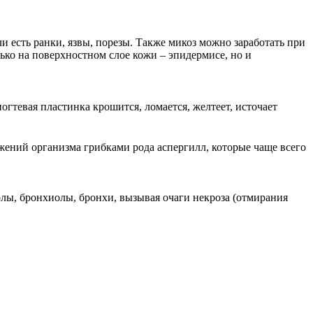
и есть ранки, язвы, порезы. Также микоз можно заработать при
лько на поверхностном слое кожи – эпидермисе, но и
огтевая пластинка крошится, ломается, желтеет, источает
ажений организма грибками рода аспергилл, которые чаще всего
олы, бронхиолы, бронхи, вызывая очаги некроза (отмирания