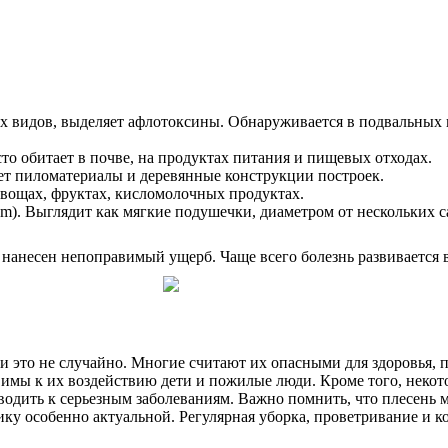
чных видов, выделяет афлотоксины. Обнаруживается в подвальны
сто обитает в почве, на продуктах питания и пищевых отходах.
ает пиломатериалы и деревянные конструкции построек.
 овощах, фруктах, кисломолочных продуктах.
um). Выглядит как мягкие подушечки, диаметром от нескольких с
т нанесен непоправимый ущерб. Чаще всего болезнь развивается 
и это не случайно. Многие считают их опасными для здоровья, 
звимы к их воздействию дети и пожилые люди. Кроме того, нек
водить к серьезным заболеваниям. Важно помнить, что плесень мо
ку особенно актуальной. Регулярная уборка, проветривание и к