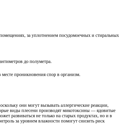
х помещениях, за уплотнением посудомоечных и стиральных
антиметров до полуметра.
в месте проникновения спор в организм.
поскольку они могут вызывать аллергические реакции,
оторые виды плесени производят микотоксины — ядовитые
жет развиваться не только на старых продуктах, но и в
онтроль за уровнем влажности помогут снизить риск