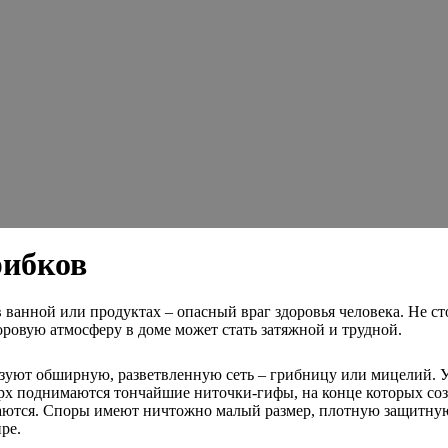
рибков
 в ванной или продуктах – опасный враг здоровья человека. Не 
оровую атмосферу в доме может стать затяжной и трудной.
зуют обширную, разветвленную сеть – грибницу или мицелий. У 
ерх поднимаются тончайшие ниточки-гифы, на конце которых с
ются. Споры имеют ничтожно малый размер, плотную защитную 
ре.