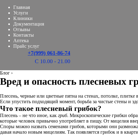
Главная
Услуги
Клиники
Документация
Отзывы
Контакты
Аптека
Прайс услуг
+7(999) 061-86-74
С 10.00 - 21.00
Блог
›
Вред и опасность плесневых г
Плесень, черные или цветные пятна на стенах, потолке, плитке
Если упустить подходящий момент, борьба за чистые стены и зд
Что такое плесневый грибок?
Плесень – не что иное, как
гриб
. Микроскопические грибки обра
которые человек привычно употребляет в пищу. От мицелия вв
Споры можно назвать семенами грибов, которыми они размножа
давая начало новым мицелиям. Так появляется грибок и в кварти