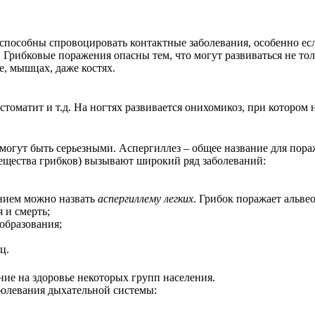
способны спровоцировать контактные заболевания, особенно есл
. Грибковые поражения опасны тем, что могут развиваться не то
, мышцах, даже костях.
оматит и т.д. На ногтях развивается онихомикоз, при котором н
, могут быть серьезными. Аспергиллез – общее название для пор
щества грибков) вызывают широкий ряд заболеваний:
нием можно назвать
аспергиллему легких
. Грибок поражает альве
 и смерть;
образования;
ц.
ие на здоровье некоторых групп населения.
болевания дыхательной системы: