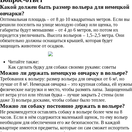
Какой должен быть размер вольера для немецкой
овчарки?
Оптимальная площадь – от 8 до 10 квадратных метров. Если вы
решили поселить на улице молодую собаку или щенка, то
габариты будут меньшими – от 4 до 6 метров, но потом их
придется увеличивать. Высота вольеров – 1,5–2,5 метра. Они
обязательно должны оснащаться крышей, которая будет
защищать животное от осадков.
Читайте также:
Как сделать будку для собаки своими руками: советы
Можно ли держать немецкую овчарку в вольере?
Требования к вольеру: размер вольера для овчарки от 6 м², но
лучше от 8 м². Немецкая овчарка – это крупная собака, ей нужны
физические нагрузки и место, чтобы размять лапы. Защищенный
от ветра угол или тёплая будка – лучше закрыть 2 стены (или
даже 3) вольера досками, чтобы собаке было теплее.
Можно ли собаку постоянно держать в вольере?
Не рекомендуется оставлять собаку в вольере более чем на 8
часов. Если в нём содержится маленький щенок, то ему вольер
необходим для обеспечения его же безопасности. В каждой
квартире имеются предметы, которые он сам сможет испортить