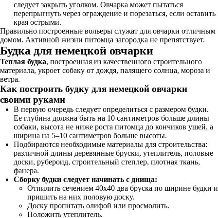
следует закрыть уголком. Овчарка может пытаться
перепрыгнуть через ограждение и порезаться, если оставить
края острыми.
Правильно построенные вольеры служат для овчарки отличным
домом. Активной жизни питомца загородка не препятствует.
Будка для немецкой овчарки
Теплая будка
, построенная из качественного строительного
материала, укроет собаку от дождя, палящего солнца, мороза и
ветра.
Как построить будку для немецкой овчарки
своими руками
В первую очередь следует определиться с размером будки.
Ее глубина должна быть на 10 сантиметров больше длины
собаки, высота не ниже роста питомца до кончиков ушей, а
ширина на 5–10 сантиметров больше высоты.
Подбираются необходимые материалы для строительства:
различной длины деревянные бруски, утеплитель, половые
доски, рубероид, строительный степлер, плотная ткань,
фанера.
Сборку будки следует начинать с днища:
Отпилить сечением 40х40 два бруска по ширине будки и
пришить на них половую доску.
Доску пропитать олифой или просмолить.
Положить утеплитель.