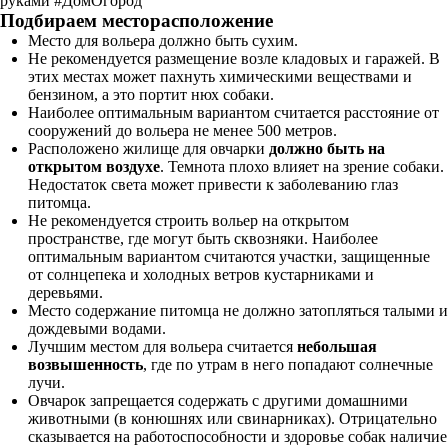
руками #ДомОгород
Подбираем месторасположение
Место для вольера должно быть сухим.
Не рекомендуется размещение возле кладовых и гаражей. В
этих местах может пахнуть химическими веществами и
бензином, а это портит нюх собаки.
Наиболее оптимальным вариантом считается расстояние от
сооружений до вольера не менее 500 метров.
Расположено жилище для овчарки
должно быть на
открытом воздухе
. Темнота плохо влияет на зрение собаки.
Недостаток света может привести к заболеванию глаз
питомца.
Не рекомендуется строить вольер на открытом
пространстве, где могут быть сквозняки. Наиболее
оптимальным вариантом считаются участки, защищенные
от солнцепека и холодных ветров кустарниками и
деревьями.
Место содержание питомца не должно затопляться талыми и
дождевыми водами.
Лучшим местом для вольера считается
небольшая
возвышенность
, где по утрам в него попадают солнечные
лучи.
Овчарок запрещается содержать с другими домашними
животными (в конюшнях или свинарниках). Отрицательно
сказывается на работоспособности и здоровье собак наличие