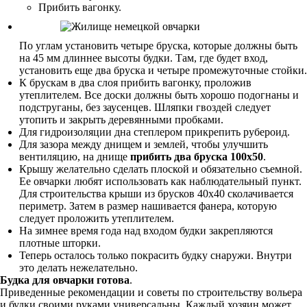
Прибить вагонку.
По углам установить четыре бруска, которые должны быть
на 45 мм длиннее высоты будки. Там, где будет вход,
установить еще два бруска и четыре промежуточные стойки.
К брускам в два слоя прибить вагонку, проложив
утеплителем. Все доски должны быть хорошо подогнаны и
подструганы, без заусенцев. Шляпки гвоздей следует
утопить и закрыть деревянными пробками.
Для гидроизоляции дна степлером прикрепить рубероид.
Для зазора между днищем и землей, чтобы улучшить
вентиляцию, на днище
прибить два бруска 100х50
.
Крышу желательно сделать плоской и обязательно съемной.
Ее овчарки любят использовать как наблюдательный пункт.
Для строительства крыши из брусков 40х40 сколачивается
периметр. Затем в размер нашивается фанера, которую
следует проложить утеплителем.
На зимнее время года над входом будки закрепляются
плотные шторки.
Теперь осталось только покрасить будку снаружи. Внутри
это делать нежелательно.
Будка для овчарки готова
.
Приведенные рекомендации и советы по строительству вольера
и будки своими руками универсальны. Каждый хозяин может