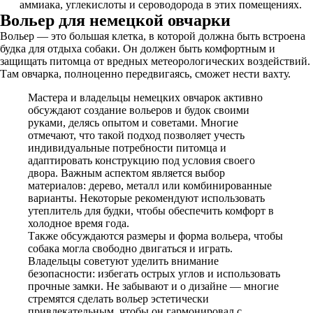
аммиака, углекислоты и сероводорода в этих помещениях.
Вольер для немецкой овчарки
Вольер — это большая клетка, в которой должна быть встроена
будка для отдыха собаки. Он должен быть комфортным и
защищать питомца от вредных метеорологических воздействий.
Там овчарка, полноценно передвигаясь, сможет нести вахту.
Мастера и владельцы немецких овчарок активно
обсуждают создание вольеров и будок своими
руками, делясь опытом и советами. Многие
отмечают, что такой подход позволяет учесть
индивидуальные потребности питомца и
адаптировать конструкцию под условия своего
двора. Важным аспектом является выбор
материалов: дерево, металл или комбинированные
варианты. Некоторые рекомендуют использовать
утеплитель для будки, чтобы обеспечить комфорт в
холодное время года.
Также обсуждаются размеры и форма вольера, чтобы
собака могла свободно двигаться и играть.
Владельцы советуют уделить внимание
безопасности: избегать острых углов и использовать
прочные замки. Не забывают и о дизайне — многие
стремятся сделать вольер эстетически
привлекательным, чтобы он гармонировал с