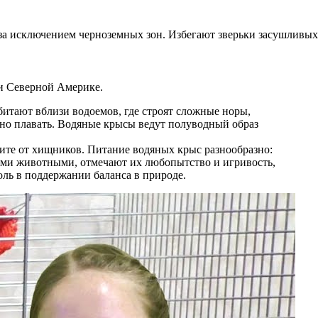
за исключением черноземных зон. Избегают зверьки засушливых
и Северной Америке.
битают вблизи водоемов, где строят сложные норы,
чно плавать. Водяные крысы ведут полуводный образ
ите от хищников. Питание водяных крыс разнообразно:
тими животными, отмечают их любопытство и игривость,
оль в поддержании баланса в природе.