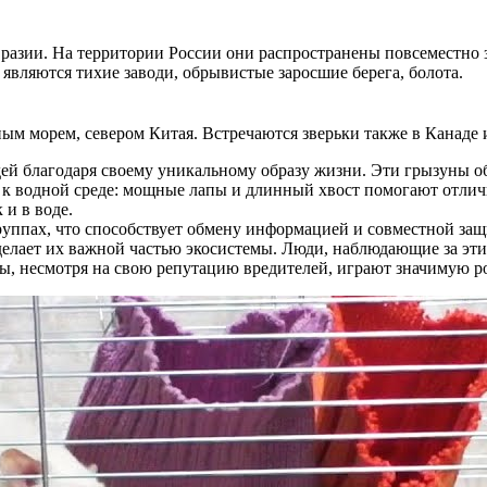
разии. На территории России они распространены повсеместно 
являются тихие заводи, обрывистые заросшие берега, болота.
м морем, севером Китая. Встречаются зверьки также в Канаде 
дей благодаря своему уникальному образу жизни. Эти грызуны о
о к водной среде: мощные лапы и длинный хвост помогают отли
 и в воде.
руппах, что способствует обмену информацией и совместной защ
о делает их важной частью экосистемы. Люди, наблюдающие за э
сы, несмотря на свою репутацию вредителей, играют значимую р