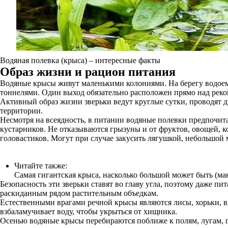
Водяная полевка (крыса) – интересные факты
Образ жизни и рацион питания
Водяные крысы живут маленькими колониями. На берегу водоема
тоннелями. Один выход обязательно расположен прямо над рекой
Активный образ жизни зверьки ведут круглые сутки, проводят
территории.
Несмотря на всеядность, в питании водяные полевки предпочита
кустарников. Не отказываются грызуны и от фруктов, овощей, к
головастиков. Могут при случае закусить лягушкой, небольшой
Читайте также:
Самая гигантская крыса, насколько большой может быть (м
Безопасность эти зверьки ставят во главу угла, поэтому даже 
раскиданным рядом растительным объедкам.
Естественными врагами речной крысы являются лисы, хорьки, вы
взбаламучивает воду, чтобы укрыться от хищника.
Осенью водяные крысы перебираются поближе к полям, лугам, г