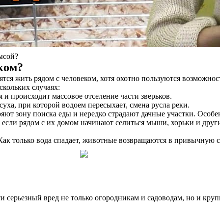
ысой?
ком?
тся жить рядом с человеком, хотя охотно пользуются возможнос
скольких случаях:
я и происходит массовое отселение части зверьков.
уха, при которой водоем пересыхает, смена русла реки.
ют зону поиска еды и нередко страдают дачные участки. Особен
 если рядом с их домом начинают селиться мыши, хорьки и дру
Как только вода спадает, животные возвращаются в привычную с
и серьезный вред не только огородникам и садоводам, но и кру