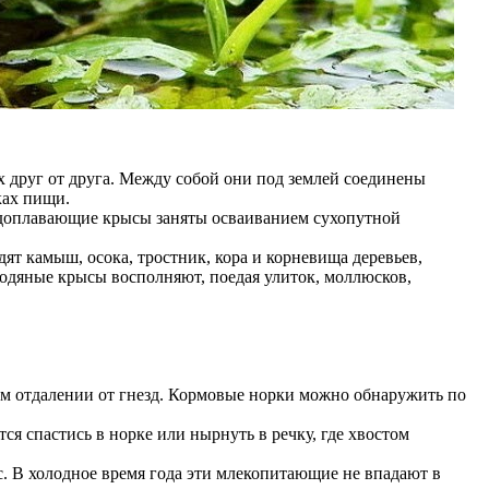
 друг от друга. Между собой они под землей соединены
ках пищи.
водоплавающие крысы заняты осваиванием сухопутной
т камыш, осока, тростник, кора и корневища деревьев,
водяные крысы восполняют, поедая улиток, моллюсков,
ором отдалении от гнезд. Кормовые норки можно обнаружить по
я спастись в норке или нырнуть в речку, где хвостом
с. В холодное время года эти млекопитающие не впадают в