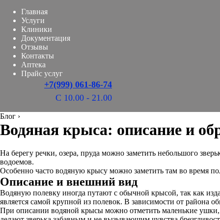
Главная
Услуги
Клиники
Документация
Отзывы
Контакты
Аптека
Прайс услуг
+7(999) 061-86-74
С 10.00 - 21.00
Блог
›
Водяная крыса: описание и об
На берегу речки, озера, пруда можно заметить небольшого зверь
водоемов.
Особенно часто водяную крысу можно заметить там во время по
Описание и внешний вид
Водяную полевку иногда путают с обычной крысой, так как изда
является самой крупной из полевок. В зависимости от района оби
При описании водяной крысы можно отметить маленькие ушки, р
делают зверька забавным и не вызывающим чувства брезгливост