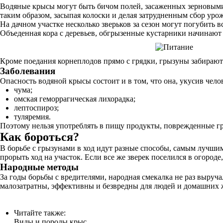
Водяные крысы могут быть бичом полей, засаженных зерновыми 
таким образом, засыпая колоски и делая затрудненным сбор урож
На дачном участке несколько зверьков за сезон могут погубить
Объеденная кора с деревьев, обгрызенные кустарники начинают 
Кроме поедания корнеплодов прямо с грядки, грызуны забираютс
Заболевания
Опасность водяной крысы состоит и в том, что она, укусив чел
чума;
омская геморрагическая лихорадка;
лептоспироз;
туляремия.
Поэтому нельзя употреблять в пищу продукты, поврежденные гры
Как бороться?
В борьбе с грызунами в ход идут разные способы, самым лучши
прорыть ход на участок. Если все же зверек поселился в огород
Народные методы
За годы борьбы с вредителями, народная смекалка не раз выруч
малозатратны, эффективны и безвредны для людей и домашних
Читайте также:
Виды и породы крыс