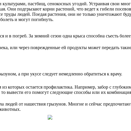
культурами, пастбищ, сенокосных угодий. Устраивая свои мног
ая. Они подгрызают корни растений, что ведет к гибели посевов
 все труды людей. Поедая растения, они не только уничтожают б
болеть и могут погибнуть.
я и в погреб. За зимний сезон одна крыса способна съесть боле
овека, или через поврежденные ей продукты может передать таки
зуном, а при укусе следует немедленно обратиться к врачу.
м из которых остается профилактика. Например, забор с глубок
е, то вывести его помогут следующие способы или их комбинация
ала людей от нашествия грызунов. Многие и сейчас предпочитаю
 животных.