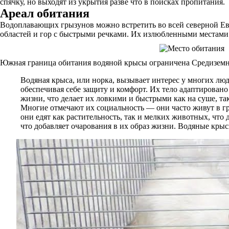
спячку, но выходят из укрытия разве что в поисках пропитания.
Ареал обитания
Водоплавающих грызунов можно встретить во всей северной Ев
областей и гор с быстрыми речками. Их излюбленными местами 
Южная граница обитания водяной крысы ограничена Средиземны
Водяная крыса, или норка, вызывает интерес у многих лю
обеспечивая себе защиту и комфорт. Их тело адаптирован
жизни, что делает их ловкими и быстрыми как на суше, так
Многие отмечают их социальность — они часто живут в г
они едят как растительность, так и мелких животных, чт
что добавляет очарования в их образ жизни. Водяные кры