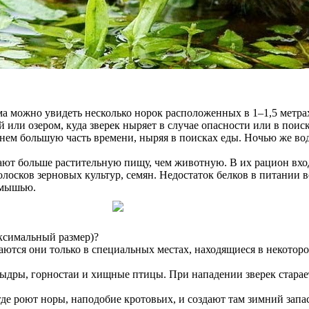
 можно увидеть несколько норок расположенных в 1–1,5 метрах
 или озером, куда зверек ныряет в случае опасности или в поис
 днем большую часть времени, ныряя в поисках еды. Ночью же 
ют больше растительную пищу, чем животную. В их рацион входя
олосков зерновых культур, семян. Недостаток белков в питании 
 мышью.
аксимальный размер)?
питаются они только в специальных местах, находящиеся в некот
дры, горностаи и хищные птицы. При нападении зверек стараетс
де роют норы, наподобие кротовьих, и создают там зимний запа