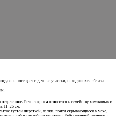
Иногда она посещает и дачные участки, находящихся вблизи
ны.
 отдаленное. Речная крыса относится к семейству хомяковых и
а 11–26 см.
ытое густой шерсткой, лапки, почти скрывающиеся в мехе,
ивается слабым подобием кисточки. Зубы водяной полевки в