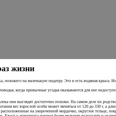
раз жизни
ка, похожего на маленькую ондатру. Это и есть водяная крыса. 
ловодья, когда привычные угодья оказываются для нее недоступ
лека они выглядят достаточно похожи. На самом деле их родство
тания вес взрослой особи может меняться от 120 до 330 г, а длин
асположенные на укороченной мордочке, округлое тельце, покр
и. Хвост у животного покрыт более редкими волосками и оканч