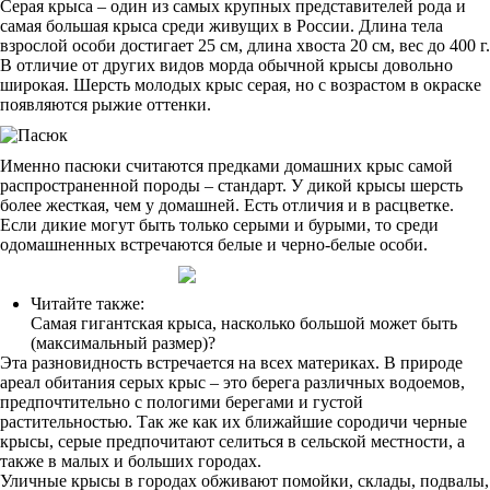
Серая крыса – один из самых крупных представителей рода и
самая большая крыса среди живущих в России. Длина тела
взрослой особи достигает 25 см, длина хвоста 20 см, вес до 400 г.
В отличие от других видов морда обычной крысы довольно
широкая. Шерсть молодых крыс серая, но с возрастом в окраске
появляются рыжие оттенки.
Именно пасюки считаются предками домашних крыс самой
распространенной породы – стандарт. У дикой крысы шерсть
более жесткая, чем у домашней. Есть отличия и в расцветке.
Если дикие могут быть только серыми и бурыми, то среди
одомашненных встречаются белые и черно-белые особи.
Читайте также:
Самая гигантская крыса, насколько большой может быть
(максимальный размер)?
Эта разновидность встречается на всех материках. В природе
ареал обитания серых крыс – это берега различных водоемов,
предпочтительно с пологими берегами и густой
растительностью. Так же как их ближайшие сородичи черные
крысы, серые предпочитают селиться в сельской местности, а
также в малых и больших городах.
Уличные крысы в городах обживают помойки, склады, подвалы,