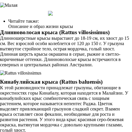
Читайте также:
Описание и образ жизни крысы
Длинноволосая крыса (Rattus villosissimus)
Длинношерстные крысы вырастают до 18-19 см, их хвост до 15
см. Вес взрослой особи колеблется от 120 до 150 г. У грызуна
вытянутое стройное тело, острая мордочка, голый хвост.
Длинная шерсть крысы окрашена в серые, рыжие и светло-
коричневые оттенки. Длинноволосые крысы встречаются в
северных и центральных районах Австралии.
Кинабулийская крыса (Rattus baluensis)
К этой разновидности принадлежат грызуны, обитающие в
окрестностях горы Кинабалу, которая находится в Малайзии. У
кинабулийских крыс симбиотическая связь с хищным
растением, которое называется непентес Раджа. Цветок
выделяет привлекающий грызунов сладкий секрет. Взамен
крыса оставляет свои фекалии, необходимые для роста и
развития растения. У этого вида крыс красивая серо-бежевая
окраска, вытянутая мордочка с довольно крупными глазами,
голый хвост.