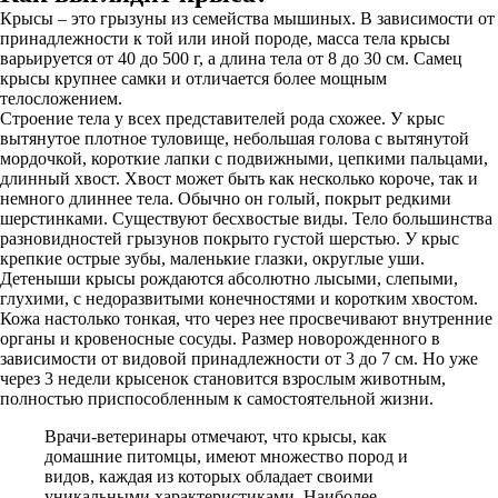
Крысы – это грызуны из семейства мышиных. В зависимости от
принадлежности к той или иной породе, масса тела крысы
варьируется от 40 до 500 г, а длина тела от 8 до 30 см. Самец
крысы крупнее самки и отличается более мощным
телосложением.
Строение тела у всех представителей рода схожее. У крыс
вытянутое плотное туловище, небольшая голова с вытянутой
мордочкой, короткие лапки с подвижными, цепкими пальцами,
длинный хвост. Хвост может быть как несколько короче, так и
немного длиннее тела. Обычно он голый, покрыт редкими
шерстинками. Существуют бесхвостые виды. Тело большинства
разновидностей грызунов покрыто густой шерстью. У крыс
крепкие острые зубы, маленькие глазки, округлые уши.
Детеныши крысы рождаются абсолютно лысыми, слепыми,
глухими, с недоразвитыми конечностями и коротким хвостом.
Кожа настолько тонкая, что через нее просвечивают внутренние
органы и кровеносные сосуды. Размер новорожденного в
зависимости от видовой принадлежности от 3 до 7 см. Но уже
через 3 недели крысенок становится взрослым животным,
полностью приспособленным к самостоятельной жизни.
Врачи-ветеринары отмечают, что крысы, как
домашние питомцы, имеют множество пород и
видов, каждая из которых обладает своими
уникальными характеристиками. Наиболее