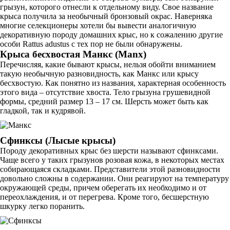
грызун, которого отнесли к отдельному виду. Свое название
крыса получила за необычный бронзовый окрас. Наверняка
многие селекционеры хотели бы вывести аналогичную
декоративную породу домашних крыс, но к сожалению другие
особи Rattus adustus с тех пор не были обнаружены.
Крыса бесхвостая Манкс (Manx)
Перечисляя, какие бывают крысы, нельзя обойти вниманием
такую необычную разновидность, как Манкс или крысу
бесхвостую. Как понятно из названия, характерная особенность
этого вида – отсутствие хвоста. Тело грызуна грушевидной
формы, средний размер 13 – 17 см. Шерсть может быть как
гладкой, так и кудрявой.
Сфинксы (Лысые крысы)
Породу декоративных крыс без шерсти называют сфинксами.
Чаще всего у таких грызунов розовая кожа, в некоторых местах
собирающаяся складками. Представители этой разновидности
довольно сложны в содержании. Они реагируют на температуру
окружающей среды, причем оберегать их необходимо и от
переохлаждения, и от перегрева. Кроме того, бесшерстную
шкурку легко поранить.