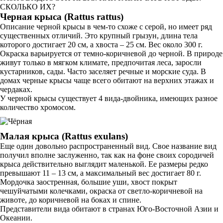
СКОЛЬКО ИХ?
Черная крыса (Rattus rattus)
Описание черной крысы в чем-то схоже с серой, но имеет ряд
существенных отличий. Это крупный грызун, длина тела
которого достигает 20 см, а хвоста – 25 см. Вес около 300 г.
Окраска варьируется от темно-коричневой до черной. В природе
живут только в мягком климате, предпочитая леса, заросли
кустарников, сады. Часто заселяет речные и морские суда. В
домах черные крысы чаще всего обитают на верхних этажах и
чердаках.
У черной крысы существует 4 вида-двойника, имеющих разное
количество хромосом.
Малая крыса (Rattus exulans)
Еще один довольно распространенный вид. Свое название вид
получил вполне заслуженно, так как на фоне своих сородичей
крыса действительно выглядит маленькой. Ее размеры редко
превышают 11 – 13 см, а максимальный вес достигает 80 г.
Мордочка заостренная, большие уши, хвост покрыт
чешуйчатыми колечками, окраска от светло-коричневой на
животе, до коричневой на боках и спине.
Представители вида обитают в странах Юго-Восточной Азии и
Океании.