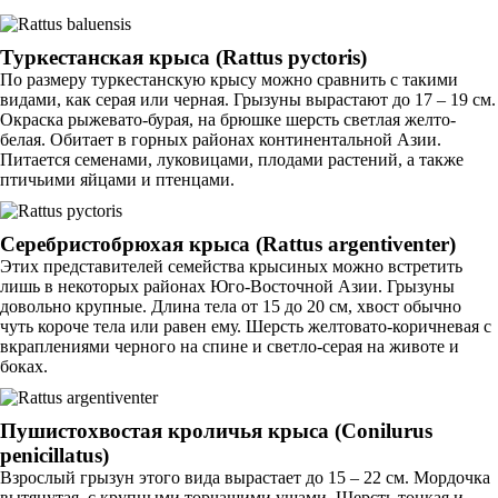
Туркестанская крыса (Rattus pyctoris)
По размеру туркестанскую крысу можно сравнить с такими
видами, как серая или черная. Грызуны вырастают до 17 – 19 см.
Окраска рыжевато-бурая, на брюшке шерсть светлая желто-
белая. Обитает в горных районах континентальной Азии.
Питается семенами, луковицами, плодами растений, а также
птичьими яйцами и птенцами.
Серебристобрюхая крыса (Rattus argentiventer)
Этих представителей семейства крысиных можно встретить
лишь в некоторых районах Юго-Восточной Азии. Грызуны
довольно крупные. Длина тела от 15 до 20 см, хвост обычно
чуть короче тела или равен ему. Шерсть желтовато-коричневая с
вкраплениями черного на спине и светло-серая на животе и
боках.
Пушистохвостая кроличья крыса (Conilurus
penicillatus)
Взрослый грызун этого вида вырастает до 15 – 22 см. Мордочка
вытянутая, с крупными торчащими ушами. Шерсть тонкая и