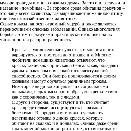
мусоропроводы в многоэтажных домах. За это они заслужили
название «помойные». За городом среда обитания грызунов –
это чаще всего хозяйства, где выращивают домашнюю птицу
или сельскохозяйственных животных.
Серые крысы наносят огромный ущерб, а также являются
переносчиками опасных заболеваний. Однако многолетняя
борьба с этими грызунами практически не влияет на их
численность и распространенность.
Крысы — удивительные существа, и мнения о них
варьируются от восторга до отвращения. Многие
любители домашних животных отмечают, что
крысы, такие как сирийская и бенгальская, обладают
ярким характером и высокой интеллектуальной
способностью. Они быстро привязываются к своим
хозяевам и могут обучаться различным трюкам.
Некоторые люди восхищаются их социальными
навыками, ведь крысы часто образуют крепкие связи
как с сородичами, так и с людьми.
С другой стороны, существуют и те, кто считает
крыс вредителями, ассоциируя их с грязью и
болезнями. В городах часто можно услышать
негативные отзывы о диких крысах, которые
обитают на свалках и в подвалах. Однако даже среди
таких мнений можно встретить тех, кто восхищается