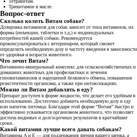
Тетравитам.
Тривитамин в масле.
Вопрос-ответ
Сколько колоть Витам собаке?
Дозировка витаминов для собак зависит от типа витаминов, их
формы (инъекции, таблетки и т.д.) и индивидуальных
потребностей вашей собаки. Рекомендуется
проконсультироваться с ветеринаром, который сможет
определить необходимую дозу и частоту введения в зависимости
от здоровья и возраста животного.
Что лечит Витам?
Витаминно-минеральный комплекс для сельскохозяйственных и
домашних животных для профилактики и лечения
гиповитаминозов и нарушений белкового обмена, повышения
резистентности организма, а также при интоксикациях.
Можно ли Витам добавлять в еду?
Препарат доступен в форме жидкости, что делает его удобным в
использовании. Достаточно добавить необходимую дозу в еду
или напиток питомца. Благодаря этой форме “Витам” быстро и
эффективно усваивается организмом животного, что позволяет
достичь видимых и долгосрочных результатов в кратчайшие
сроки.
Какой витамин лучше всего давать собакам?
Витамины A и E — для поддержания зрения вашего щенка, а