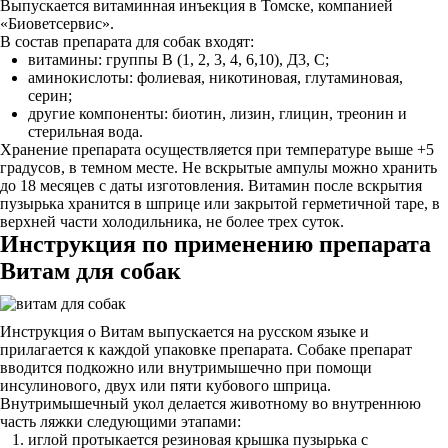
Выпускается витаминная инъекция в Томске, компанией
«Биоветсервис».
В состав препарата для собак входят:
витамины: группы В (1, 2, 3, 4, 6,10), Д3, С;
аминокислоты: фолиевая, никотиновая, глутаминовая,
серин;
другие компоненты: биотин, лизин, глицин, треонин и
стерильная вода.
Хранение препарата осуществляется при температуре выше +5
градусов, в темном месте. Не вскрытые ампулы можно хранить
до 18 месяцев с даты изготовления. Витамин после вскрытия
пузырька хранится в шприце или закрытой герметичной таре, в
верхней части холодильника, не более трех суток.
Инструкция по применению препарата
Витам для собак
Инструкция о Витам выпускается на русском языке и
прилагается к каждой упаковке препарата. Собаке препарат
вводится подкожно или внутримышечно при помощи
инсулинового, двух или пяти кубового шприца.
Внутримышечный укол делается животному во внутреннюю
часть ляжки следующими этапами:
иглой протыкается резиновая крышка пузырька с