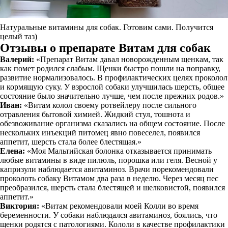
Натуральные витамины для собак. Готовим сами. Получится
целый таз)
Отзывы о препарате Витам для собак
Валерий:
«Препарат Витам давал новорожденным щенкам, так
как помет родился слабым. Щенки быстро пошли на поправку,
развитие нормализовалось. В профилактических целях проколол
и кормящую суку. У взрослой собаки улучшилась шерсть, общее
состояние было значительно лучше, чем после прежних родов.»
Иван:
«Витам колол своему ротвейлеру после сильного
отравления бытовой химией. Жидкий стул, тошнота и
обезвоживание организма сказались на общем состояние. После
нескольких инъекций питомец явно повеселел, появился
аппетит, шерсть стала более блестящая.»
Елена:
«Моя Мальтийская болонка отказывается принимать
любые витамины в виде пилюль, порошка или геля. Весной у
капризули наблюдается авитаминоз. Врачи порекомендовали
проколоть собаку Витамом два раза в неделю. Через месяц пес
преобразился, шерсть стала блестящей и шелковистой, появился
аппетит.»
Виктория:
«Витам рекомендовали моей Колли во время
беременности. У собаки наблюдался авитаминоз, боялись, что
щенки родятся с патологиями. Кололи в качестве профилактики