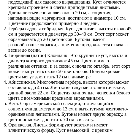
подходящий для садового выращивания. Куст отличается
крепким строением и слегка приподнятыми листьями.
Длина листьев составляет около 20 см, а соцветия,
напоминающие маргаритки, достигают в диаметре 10 см.
Цветение продолжается примерно 3 недели.
Гербера садовая гибридная. Куст достигает высоты около 45
см и разрастается в диаметре до 30–40 см. Этот сорт может
образовывать до 20 цветоносов. Бутоны имеют
разнообразные окраски, а цветение продолжается с начала
весны до осени.
Гибридная (патио) Клондайк. Это крупный куст, высота и
диаметр которого достигают 45 см. Цветки имеют
различные оттенки, и за сезон, с июля по октябрь, этот сорт
может выпустить около 50 цветоносов. Полумахровые
цветы могут достигать 12 см в диаметре.
Абиссинская. Многолетняя гербера, высота которой может
составлять до 45 см. Листья вытянутые и эллиптические,
длиной около 22 см. Соцветия одиночные, лепестки белого
цвета с возможными красными вкраплениями.
Вега. Сорт американской селекции, отличающийся
соцветиями диаметром до 13 см и вытянутыми желтовато-
оранжевыми лепестками. Бутоны имеют яркую окраску, а
цветонос может достигать 70 см в высоту.
Оранжевая. Листья формируют розетку и имеют
эллиптическую форму. Куст невысокий, с крепким