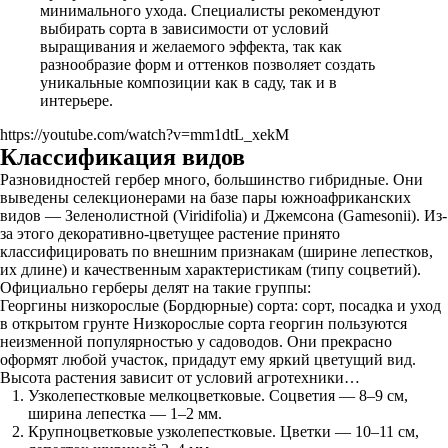
минимального ухода. Специалисты рекомендуют
выбирать сорта в зависимости от условий
выращивания и желаемого эффекта, так как
разнообразие форм и оттенков позволяет создать
уникальные композиции как в саду, так и в
интерьере.
https://youtube.com/watch?v=mm1dtL_xekM
Классификация видов
Разновидностей гербер много, большинство гибридные. Они
выведены селекционерами на базе пары южноафриканских
видов — Зеленолистной (Viridifolia) и Джемсона (Gamesonii). Из-
за этого декоративно-цветущее растение принято
классифицировать по внешним признакам (ширине лепестков,
их длине) и качественным характеристикам (типу соцветий).
Официально герберы делят на такие группы:
Георгины низкорослые (Бордюрные) сорта: сорт, посадка и уход
в открытом грунте Низкорослые сорта георгин пользуются
неизменной популярностью у садоводов. Они прекрасно
оформят любой участок, придадут ему яркий цветущий вид.
Высота растения зависит от условий агротехники…
Узколепестковые мелкоцветковые. Соцветия — 8–9 см,
ширина лепестка — 1–2 мм.
Крупноцветковые узколепестковые. Цветки — 10–11 см,