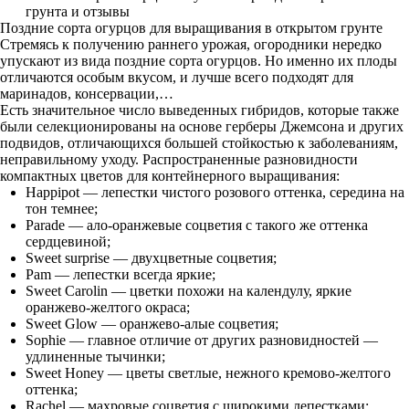
грунта и отзывы
Поздние сорта огурцов для выращивания в открытом грунте
Стремясь к получению раннего урожая, огородники нередко
упускают из вида поздние сорта огурцов. Но именно их плоды
отличаются особым вкусом, и лучше всего подходят для
маринадов, консервации,…
Есть значительное число выведенных гибридов, которые также
были селекционированы на основе герберы Джемсона и других
подвидов, отличающихся большей стойкостью к заболеваниям,
неправильному уходу. Распространенные разновидности
компактных цветов для контейнерного выращивания:
Happipot — лепестки чистого розового оттенка, середина на
тон темнее;
Parade — ало-оранжевые соцветия с такого же оттенка
сердцевиной;
Sweet surprise — двухцветные соцветия;
Pam — лепестки всегда яркие;
Sweet Carolin — цветки похожи на календулу, яркие
оранжево-желтого окраса;
Sweet Glow — оранжево-алые соцветия;
Sophie — главное отличие от других разновидностей —
удлиненные тычинки;
Sweet Honey — цветы светлые, нежного кремово-желтого
оттенка;
Rachel — махровые соцветия с широкими лепестками;