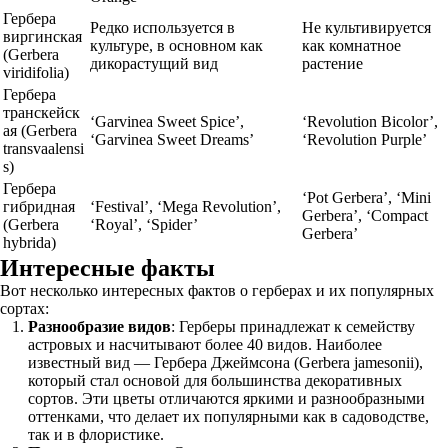
Гербера
Редко используется в
Не культивируется
виргинская
культуре, в основном как
как комнатное
(Gerbera
дикорастущий вид
растение
viridifolia)
Гербера
транскейск
‘Garvinea Sweet Spice’,
‘Revolution Bicolor’,
ая (Gerbera
‘Garvinea Sweet Dreams’
‘Revolution Purple’
transvaalensi
s)
Гербера
‘Pot Gerbera’, ‘Mini
гибридная
‘Festival’, ‘Mega Revolution’,
Gerbera’, ‘Compact
(Gerbera
‘Royal’, ‘Spider’
Gerbera’
hybrida)
Интересные факты
Вот несколько интересных фактов о герберах и их популярных
сортах:
Разнообразие видов
: Герберы принадлежат к семейству
астровых и насчитывают более 40 видов. Наиболее
известный вид — Гербера Джеймсона (Gerbera jamesonii),
который стал основой для большинства декоративных
сортов. Эти цветы отличаются яркими и разнообразными
оттенками, что делает их популярными как в садоводстве,
так и в флористике.