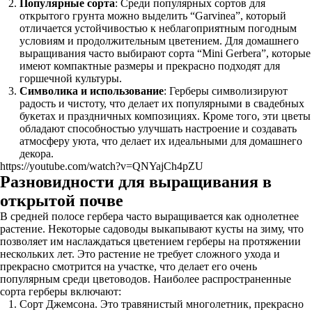
Популярные сорта
: Среди популярных сортов для
открытого грунта можно выделить “Garvinea”, который
отличается устойчивостью к неблагоприятным погодным
условиям и продолжительным цветением. Для домашнего
выращивания часто выбирают сорта “Mini Gerbera”, которые
имеют компактные размеры и прекрасно подходят для
горшечной культуры.
Символика и использование
: Герберы символизируют
радость и чистоту, что делает их популярными в свадебных
букетах и праздничных композициях. Кроме того, эти цветы
обладают способностью улучшать настроение и создавать
атмосферу уюта, что делает их идеальными для домашнего
декора.
https://youtube.com/watch?v=QNYajCh4pZU
Разновидности для выращивания в
открытой почве
В средней полосе гербера часто выращивается как однолетнее
растение. Некоторые садоводы выкапывают кусты на зиму, что
позволяет им наслаждаться цветением герберы на протяжении
нескольких лет. Это растение не требует сложного ухода и
прекрасно смотрится на участке, что делает его очень
популярным среди цветоводов. Наиболее распространенные
сорта герберы включают:
Сорт Джемсона. Это травянистый многолетник, прекрасно