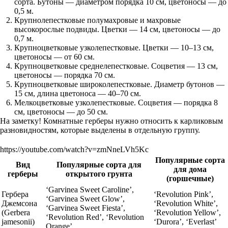
сорта. Бутоны — диаметром порядка 10 см, цветоносы — до
0,5 м.
Крупнолепестковые полумахровые и махровые
высокорослые подвиды. Цветки — 14 см, цветоносы — до
0,7 м.
Крупноцветковые узколепестковые. Цветки — 10–13 см,
цветоносы — от 60 см.
Крупноцветковые среднелепестковые. Соцветия — 13 см,
цветоносы — порядка 70 см.
Крупноцветковые широколепестковые. Диаметр бутонов —
15 см, длина цветоноса — 40–70 см.
Мелкоцветковые узколепестковые. Соцветия — порядка 8
см, цветоносы — до 50 см.
На заметку! Комнатные герберы нужно относить к карликовым
разновидностям, которые выделены в отдельную группу.
https://youtube.com/watch?v=zmNneLVh5Kc
Популярные сорта
Вид
Популярные сорта для
для дома
герберы
открытого грунта
(горшечные)
‘Garvinea Sweet Caroline’,
Гербера
‘Revolution Pink’,
‘Garvinea Sweet Glow’,
Джемсона
‘Revolution White’,
‘Garvinea Sweet Fiesta’,
(Gerbera
‘Revolution Yellow’,
‘Revolution Red’, ‘Revolution
jamesonii)
‘Durora’, ‘Everlast’
Orange’