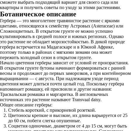
сможете выбрать подходящий вариант для своего сада или
квартиры и получить советы по уходу за этими растениями.
Ботаническое описание
Гербера — это многолетнее травянистое растение с яркими
цветами, относящееся к семейству Астровых (Asteraceae) или
Сложноцветных. В открытом грунте ее можно успешно
культивировать в средней полосе и южных регионах. Однако
это растение не обладает морозостойкостью. В дикой природе
гербера встречается на Мадагаскаре и в Южной Африке,
поэтому только в районах с мягкими зимами она может
пережить холодный сезон в открытом грунте.
Начало цветения герберы зависит от условий ее произрастания.
В открытом грунте бутоны начинают формироваться с ранней
весны и продолжают до первых заморозков, а при контейнерном
выращивании — с августа. При надлежащем уходе период
цветения может длиться почти целый год. Поскольку гербера
напоминает ромашку, ей присвоили и другие названия:
Трасвальская ромашка и маргаритка. В англоязычных
источниках это растение называют Transvaal daisy.
Общее описание герберы:
Стебель короткий, с прикорневой розеткой.
Цветоносы крепкие и высокие, их длина варьируется от 25
до 60 см, побеги слегка опушенные.
Соцветия одиночные, диаметром от 4 до 15 см, могут быть