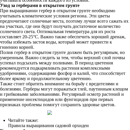
учитывать особенности каждого из условий.
Уход за герберами в открытом грунте
При выращивании гербер в открытом грунте необходимо
учитывать климатические условия региона. Эти цветы
предпочитают солнечные места, поэтому лучше всего сажать их
на участках, где они будут получать достаточное количество
солнечного света. Оптимальная температура для их роста
составляет 20-25°C. Важно также обеспечить хороший дренаж,
чтобы избежать застоя воды, который может привести к
гниению корней.
Полив гербер в открытом грунте должен быть регулярным, но
умеренным. Важно следить за тем, чтобы верхний слой почвы
успевал подсыхать между поливами. В период цветения
рекомендуется подкармливать растения комплексными
удобрениями, содержащими фосфор и калий, что способствует
более яркому и продолжительному цветению.
Также стоит обратить внимание на борьбу с вредителями и
болезнями. Герберы могут поражаться тлей, паутинным клещом
и грибковыми заболеваниями. Регулярный осмотр растений и
применение инсектицидов или фунгицидов при первых
признаках проблемы помогут сохранить здоровье цветов.
Читайте также:
Правила выращивания садовой орхидеи