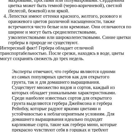
махровыми, простыми или полумахровыми. Сердцевина
цветка может быть темной (черно-коричневой), светлой
(белесой, бежевой) или яркой.
Лепестки имеют оттенки красного, желтого, розового и
оранжевого цветов различной насыщенности, также
встречаются чисто белые или кремовые. Они отличаются по
ширине и могут быть среднелепестковыми,
узколепестковыми или широколепестковыми. Синие цветки
герберы в природе не существуют.
Интересный факт! Гербера обладает отличной
транспортабельностью. После срезки, находясь в воде, цветы
могут сохранять свежесть до трех недель.
Эксперты отмечают, что герберы являются одними
из самых популярных цветов как для открытого
грунта, так и для домашнего выращивания.
Существует множество видов и сортов, каждый из
которых обладает уникальными характеристиками.
Среди наиболее известных сортов для открытого
грунта выделяются гербера Джеймсона и гербера
Рейнбоу, которые радуют яркими цветами и
устойчивостью к неблагоприятным условиям. Для
домашнего выращивания идеально подходят
карликовые сорта, такие как гербера мини, которые
прекрасно чувствуют себя в горшках и требуют