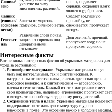
Солома/
почвы, подавляет
укрытие на зиму
сено
сорняки, сохраняет влагу,
многолетних растений.
является удобрением.
Лапник
Создает воздушную
(еловые/
Защита от морозов,
прослойку, не
сосновые
грызунов, сильного ветра.
слеживается, пропускает
ветки)
воздух.
Разделение слоев почвы,
Долговечный, прочный,
Геотекст
защита от сорняков под
пропускает воду, но не
иль
декоративными
пропускает сорняки.
отсыпками.
Интересные факты
Вот несколько интересных фактов об укрывных материалах для
ухода за растениями:
Разнообразие материалов
: Укрывные материалы могут
быть как натуральными, так и синтетическими. К
натуральным относятся солома, листья, древесная щепа и
кокосовое волокно, а к синтетическим — агроволокно,
пленка и геотекстиль. Каждый из этих материалов имеет
свои преимущества, например, агроволокно пропускает свет
и воздух, что способствует здоровому росту растений.
Сохранение тепла и влаги
: Укрывные материалы помогают
поддерживать оптимальную температуру и уровень
влажности в почве. Это особенно важно в холодные месяцы,