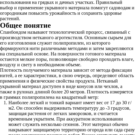
использования на грядках и дачных участках. Правильный
выбор и применение укрывного материала помогут садоводам и
огородникам повысить урожайность и сохранить здоровье
растений.
Общее понятие
Спанбондом называют технологический процесс, связанный с
производством нетканого агротекстиля. Основным сырьем для
его изготовления служит полипропилен, из которого
формируются нити различными методами и затем закрепляются
на специальной основе. На поверхности готового материала
остаются мелкие поры, позволяющие свободно проходить влаге,
воздуху и свету в необходимом объеме.
Плотность получаемого материала зависит от метода фиксации
нитей, а ее характеристики, в свою очередь, определяют область
применения и физические свойства продукта. Нетканый
укрывной материал доступен в виде конусов или чехлов, а
также в рулонах длиной более 20 метров. Плотность измеряется
в граммах полипропилена на квадратный метр:
Наиболее легкий и тонкий вариант имеет вес от 17 до 30 г/
м2. Он способен выдерживать температуру до -3 градусов,
защищая растения от легких заморозков, и считается
временным укрытием. При аккуратном использовании
может служить несколько сезонов. Этот материал обычно
накрывают защищаемую территорию огорода или сада сразу