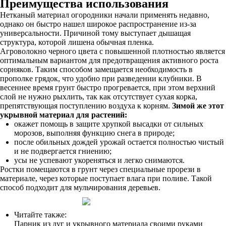
Преимущества использования
Нетканый материал огородники начали применять недавно,
однако он быстро нашел широкое распространение из-за
универсальности. Причиной тому выступает дышащая
структура, которой лишена обычная пленка.
Агроволокно черного цвета с повышенной плотностью является
оптимальным вариантом для предотвращения активного роста
сорняков. Таким способом замещается необходимость в
прополке грядок, что удобно при разведении клубники. В
весеннее время грунт быстро прогревается, при этом верхний
слой не нужно рыхлить, так как отсутствует сухая корка,
препятствующая поступлению воздуха к корням.
Зимой же этот
укрывной материал для растений:
окажет помощь в защите хрупкой высадки от сильных
морозов, выполняя функцию снега в природе;
после обильных дождей урожай остается полностью чистый
и не подвергается гниению;
усы не успевают укореняться и легко снимаются.
Ростки помещаются в грунт через специальные прорези в
материале, через которые поступает влага при поливе. Такой
способ подходит для мульчирования деревьев.
Читайте также:
Парник из дуг и укрывного материала своими руками