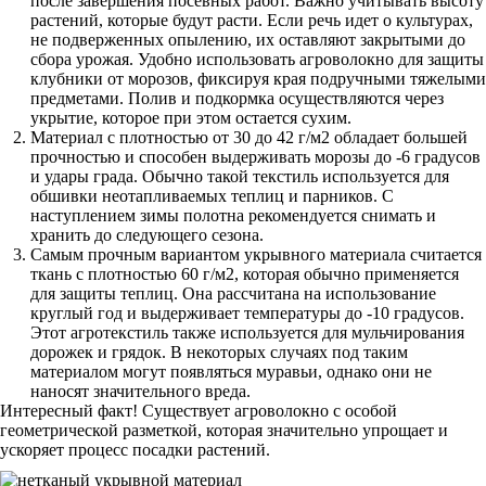
после завершения посевных работ. Важно учитывать высоту
растений, которые будут расти. Если речь идет о культурах,
не подверженных опылению, их оставляют закрытыми до
сбора урожая. Удобно использовать агроволокно для защиты
клубники от морозов, фиксируя края подручными тяжелыми
предметами. Полив и подкормка осуществляются через
укрытие, которое при этом остается сухим.
Материал с плотностью от 30 до 42 г/м2 обладает большей
прочностью и способен выдерживать морозы до -6 градусов
и удары града. Обычно такой текстиль используется для
обшивки неотапливаемых теплиц и парников. С
наступлением зимы полотна рекомендуется снимать и
хранить до следующего сезона.
Самым прочным вариантом укрывного материала считается
ткань с плотностью 60 г/м2, которая обычно применяется
для защиты теплиц. Она рассчитана на использование
круглый год и выдерживает температуры до -10 градусов.
Этот агротекстиль также используется для мульчирования
дорожек и грядок. В некоторых случаях под таким
материалом могут появляться муравьи, однако они не
наносят значительного вреда.
Интересный факт! Существует агроволокно с особой
геометрической разметкой, которая значительно упрощает и
ускоряет процесс посадки растений.