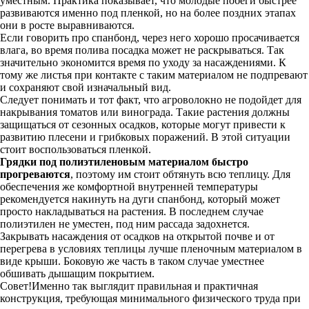
уместным. Практика показывает, что молодые побеги быстрее
развиваются именно под пленкой, но на более поздних этапах
они в росте выравниваются.
Если говорить про спанбонд, через него хорошо просачивается
влага, во время полива посадка может не раскрываться. Так
значительно экономится время по уходу за насаждениями. К
тому же листья при контакте с таким материалом не подпревают
и сохраняют свой изначальный вид.
Следует понимать и тот факт, что агроволокно не подойдет для
накрывания томатов или винограда. Такие растения должны
защищаться от сезонных осадков, которые могут привести к
развитию плесени и грибковых поражений. В этой ситуации
стоит воспользоваться пленкой.
Грядки под полиэтиленовым материалом быстро
прогреваются
, поэтому им стоит обтянуть всю теплицу. Для
обеспечения же комфортной внутренней температуры
рекомендуется накинуть на дуги спанбонд, который может
просто накладываться на растения. В последнем случае
полиэтилен не уместен, под ним рассада задохнется.
Закрывать насаждения от осадков на открытой почве и от
перегрева в условиях теплицы лучше пленочным материалом в
виде крыши. Боковую же часть в таком случае уместнее
обшивать дышащим покрытием.
Совет!Именно так выглядит правильная и практичная
конструкция, требующая минимального физического труда при