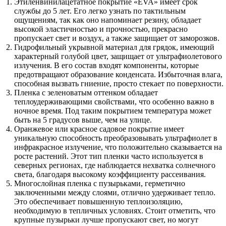
Этиленвинилацетатное покрытие «EVA» имеет срок
службы до 5 лет. Его легко узнать по тактильным
ощущениям, так как оно напоминает резину, обладает
высокой эластичностью и прочностью, прекрасно
пропускает свет и воздух, а также защищает от заморозков.
Гидрофильный укрывной материал для грядок, имеющий
характерный голубой цвет, защищает от ультрафиолетового
излучения. В его состав входят компоненты, которые
предотвращают образование конденсата. Избыточная влага,
способная вызвать гниение, просто стекает по поверхности.
Пленка с зеленоватым оттенком обладает
теплоудерживающими свойствами, что особенно важно в
ночное время. Под таким покрытием температура может
быть на 5 градусов выше, чем на улице.
Оранжевое или красное садовое покрытие имеет
уникальную способность преобразовывать ультрафиолет в
инфракрасное излучение, что положительно сказывается на
росте растений. Этот тип пленки часто используется в
северных регионах, где наблюдается нехватка солнечного
света, благодаря высокому коэффициенту рассеивания.
Многослойная пленка с пузырьками, герметично
заключенными между слоями, отлично удерживает тепло.
Это обеспечивает повышенную теплоизоляцию,
необходимую в тепличных условиях. Стоит отметить, что
крупные пузырьки лучше пропускают свет, но могут