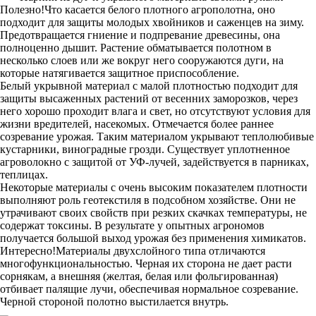
Полезно!Что касается белого плотного агрополотна, оно
подходит для защиты молодых хвойников и саженцев на зиму.
Предотвращается гниение и подпревание древесины, она
полноценно дышит. Растение обматывается полотном в
несколько слоев или же вокруг него сооружаются дуги, на
которые натягивается защитное приспособление.
Белый укрывной материал с малой плотностью подходит для
защиты высаженных растений от весенних заморозков, через
него хорошо проходит влага и свет, но отсутствуют условия для
жизни вредителей, насекомых. Отмечается более раннее
созревание урожая. Таким материалом укрывают теплолюбивые
кустарники, виноградные грозди. Существует уплотненное
агроволокно с защитой от УФ-лучей, задействуется в парниках,
теплицах.
Некоторые материалы с очень высоким показателем плотности
выполняют роль геотекстиля в подсобном хозяйстве. Они не
утрачивают своих свойств при резких скачках температуры, не
содержат токсины. В результате у опытных агрономов
получается большой выход урожая без применения химикатов.
Интересно!Материалы двухслойного типа отличаются
многофункциональностью. Черная их сторона не дает расти
сорнякам, а внешняя (желтая, белая или фольгированная)
отбивает палящие лучи, обеспечивая нормальное созревание.
Черной стороной полотно выстилается внутрь.