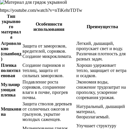
https://youtube.com/watch?v=nTiKehrTDTw
Тип
укрывно
Особенности
го
Преимущества
использования
материал
а
Агроволо
Легкий, дышащий,
Защита от заморозков,
кно
пропускает свет и воду.
вредителей, сорняков.
(спанбонд
Различная плотность для
Создание микроклимата.
)
разных задач.
Пленка
Создание парников и
Хорошо удерживает
полиэтил
теплиц, защита от
тепло, защищает от ветра
еновая
сильных заморозков.
и осадков.
Подавление роста
Экономия воды,
Мульчир
сорняков, сохранение
снижение трудозатрат на
ующая
влаги в почве, прогрев
прополку, ускорение
пленка
почвы.
созревания урожая.
Защита стволов деревьев
Натуральный, дышащий
Мешкови
от солнечных ожогов и
материал,
на
грызунов, укрытие
биоразлагаемый.
молодых саженцев.
Улучшает структуру
Мульчирование грядок,