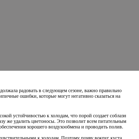
одолжала радовать в следующем сезоне, важно правильно
типичные ошибки, которые могут негативно сказаться на
сокой устойчивостью к холодам, что порой создает соблазн
разу же удалить цветоносы. Это позволит всем питательным
 обеспечения хорошего воздухообмена и проводить полив.
 чувствительными к холодам. Поэтому почву вокруг куста