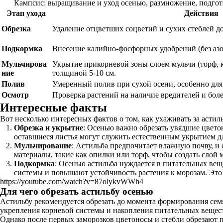
Кампсис: выращивание и уход осенью, размножение, подгот
Этап ухода
Действия
Обрезка
Удаление отцветших соцветий и сухих стеблей до 
Подкормка
Внесение калийно-фосфорных удобрений (без азо
Мульчирова
Укрытие прикорневой зоны слоем мульчи (торф, к
ние
толщиной 5-10 см.
Полив
Умеренный полив при сухой осени, особенно для
Осмотр
Проверка растений на наличие вредителей и боле
Интересные факты
Вот несколько интересных фактов о том, как ухаживать за астил
Обрезка и укрытие
: Осенью важно обрезать увядшие цвето
оставшиеся листья могут служить естественным укрытием дл
Мульчирование
: Астильба предпочитает влажную почву, и
материалы, такие как опилки или торф, чтобы создать слой 
Подкормка
: Осенью астильба нуждается в питательных ве
системы и повышают устойчивость растения к морозам. Это 
https://youtube.com/watch?v=87olykvWWh4
Для чего обрезать астильбу осенью
Астильбу рекомендуется обрезать до момента формирования семя
укрепления корневой системы и накопления питательных веществ
Однако после первых заморозков цветоносы и стебли обрезают по