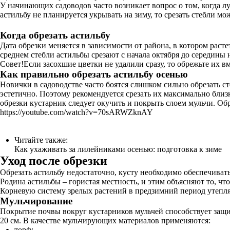
У начинающих садоводов часто возникает вопрос о том, когда л
астильбу не планируется укрывать на зиму, то срезать стебли мо
Когда обрезать астильбу
Дата обрезки меняется в зависимости от района, в котором расте
среднем стебли астильбы срезают с начала октября до середины 
Совет!Если засохшие цветки не удалили сразу, то обрежьте их в
Как правильно обрезать астильбу осенью
Новички в садоводстве часто боятся слишком сильно обрезать ст
эстетично. Поэтому рекомендуется срезать их максимально близ
обрезки кустарник следует окучить и покрыть слоем мульчи. Обре
https://youtube.com/watch?v=70sARWZknAY
Читайте также:
Как ухаживать за лилейниками осенью: подготовка к зиме
Уход после обрезки
Обрезать астильбу недостаточно, кусту необходимо обеспечивать
Родина астильбы – гористая местность, и этим объясняют то, чт
Корневую систему зрелых растений в предзимний период утепл
Мульчирование
Покрытие почвы вокруг кустарников мульчей способствует защи
20 см. В качестве мульчирующих материалов применяются:
торф;