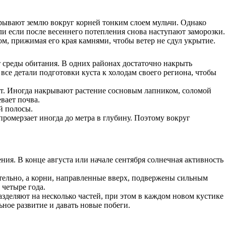
рывают землю вокруг корней тонким слоем мульчи. Однако
ли если после весеннего потепления снова наступают заморозки.
м, прижимая его края камнями, чтобы ветер не сдул укрытие.
т среды обитания. В одних районах достаточно накрыть
все детали подготовки куста к холодам своего региона, чтобы
ют. Иногда накрывают растение сосновым лапником, соломой
вает почва.
й полосы.
промерзает иногда до метра в глубину. Поэтому вокруг
ния. В конце августа или начале сентября солнечная активность
тельно, а корни, направленные вверх, подвержены сильным
 четыре года.
деляют на несколько частей, при этом в каждом новом кустике
ьное развитие и давать новые побеги.