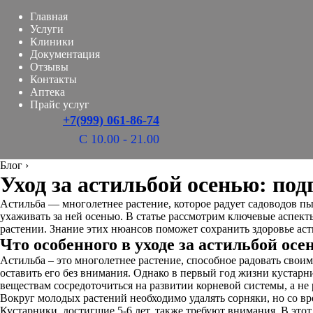
Главная
Услуги
Клиники
Документация
Отзывы
Контакты
Аптека
Прайс услуг
+7(999) 061-86-74
С 10.00 - 21.00
Блог
›
Уход за астильбой осенью: под
Астильба — многолетнее растение, которое радует садоводов п
ухаживать за ней осенью. В статье рассмотрим ключевые аспекты
растении. Знание этих нюансов поможет сохранить здоровье аст
Что особенного в уходе за астильбой осе
Астильба – это многолетнее растение, способное радовать своим
оставить его без внимания. Однако в первый год жизни кустарн
веществам сосредоточиться на развитии корневой системы, а не
Вокруг молодых растений необходимо удалять сорняки, но со вре
Кустарники, достигшие 5-6 лет, также требуют внимания. В этот