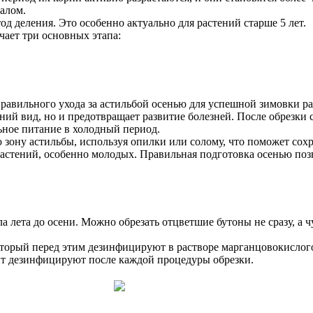
иалом.
д деления. Это особенно актуально для растений старше 5 лет.
чает три основных этапа:
равильного ухода за астильбой осенью для успешной зимовки рас
ний вид, но и предотвращает развитие болезней. После обрезки 
ьное питание в холодный период.
 зону астильбы, используя опилки или солому, что поможет сохр
астений, особенно молодых. Правильная подготовка осенью поз
а лета до осени. Можно обрезать отцветшие бутоны не сразу, а ч
торый перед этим дезинфицируют в растворе марганцовокислого 
нт дезинфицируют после каждой процедуры обрезки.