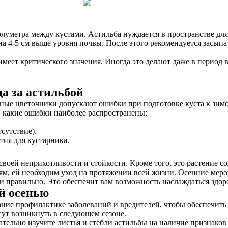
уметра между кустами. Астильба нуждается в пространстве для р
а 4-5 см выше уровня почвы. После этого рекомендуется засыпа
имеет критического значения. Иногда это делают даже в период
а за астильбой
тные цветочники допускают ошибки при подготовке куста к зимо
м, какие ошибки наиболее распространены:
сутствие).
ия для кустарника.
воей неприхотливости и стойкости. Кроме того, это растение со
ям, ей необходим уход на протяжении всей жизни. Осенние меро
и правильно. Это обеспечит вам возможность наслаждаться здор
й осенью
ание профилактике заболеваний и вредителей, чтобы обеспечить
ут возникнуть в следующем сезоне.
ельно изучите листья и стебли астильбы на наличие признаков 