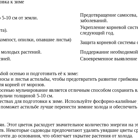
овка к зиме
Предотвращение самосева,
5-10 см от земли.
заболеваний.
Укрепление корневой сист
та).
следующий год.
омпост, опилки, опавшие листья)
Защита корневой системы о
 молодых растений.
Поддержание необходимой 
зней.
Своевременное выявление 
ьбой осенью и подготовить её к зиме:
носы и листья астильбы, чтобы предотвратить развитие грибковы
я корней от морозов.
 осенью мульчирование является отличным способом сохранить в
мульчи толщиной 5-10 см.
ществах для подготовки к зиме. Используйте фосфорно-калийные
поможет астильбе лучше перенести зимние холода и обеспечить
н. Этот цветок расходует значительное количество энергии на э
. Некоторые садоводы предпочитают удалять увядшие цветы сраз
чти до основания, что облегчает укрытие растения от холода.