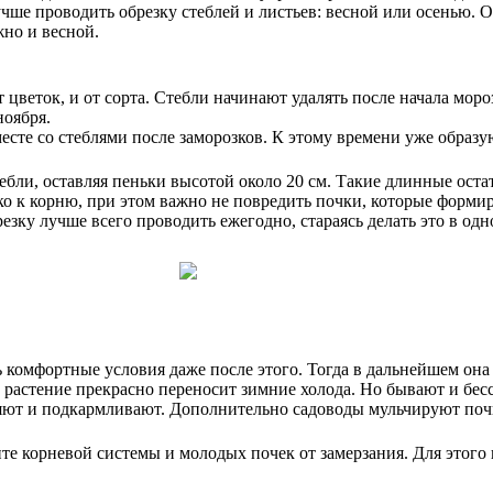
учше проводить обрезку стеблей и листьев: весной или осенью. 
жно и весной.
т цветок, и от сорта. Стебли начинают удалять после начала моро
ноября.
месте со стеблями после заморозков. К этому времени уже образу
ебли, оставляя пеньки высотой около 20 см. Такие длинные оста
ко к корню, при этом важно не повредить почки, которые форми
зку лучше всего проводить ежегодно, стараясь делать это в одно
 комфортные условия даже после этого. Тогда в дальнейшем она 
о растение прекрасно переносит зимние холода. Но бывают и бес
яют и подкармливают. Дополнительно садоводы мульчируют почв
те корневой системы и молодых почек от замерзания. Для этого