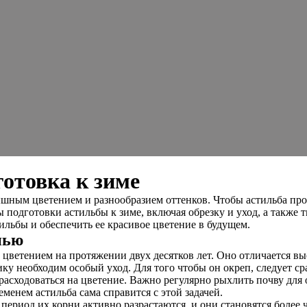
готовка к зиме
ышным цветением и разнообразием оттенков. Чтобы астильба пр
 подготовки астильбы к зиме, включая обрезку и уход, а также 
ильбы и обеспечить ее красивое цветение в будущем.
нью
 цветением на протяжении двух десятков лет. Оно отличается вы
ику необходим особый уход. Для того чтобы он окреп, следует с
 расходоваться на цветение. Важно регулярно рыхлить почву для
менем астильба сама справится с этой задачей.
 период их корни активно разрастаются, и они становятся более