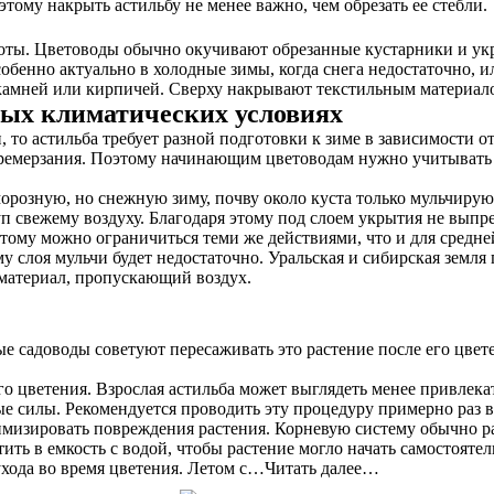
тому накрыть астильбу не менее важно, чем обрезать ее стебли.
боты. Цветоводы обычно окучивают обрезанные кустарники и ук
обенно актуально в холодные зимы, когда снега недостаточно, и
 камней или кирпичей. Сверху накрывают текстильным материало
ных климатических условиях
то астильба требует разной подготовки к зиме в зависимости о
 перемерзания. Поэтому начинающим цветоводам нужно учитывать 
орозную, но снежную зиму, почву около куста только мульчиру
п свежему воздуху. Благодаря этому под слоем укрытия не выпре
тому можно ограничиться теми же действиями, что и для средне
у слоя мульчи будет недостаточно. Уральская и сибирская земля 
 материал, пропускающий воздух.
е садоводы советуют пересаживать это растение после его цвете
о цветения. Взрослая астильба может выглядеть менее привлека
е силы. Рекомендуется проводить эту процедуру примерно раз в
мизировать повреждения растения. Корневую систему обычно раз
ить в емкость с водой, чтобы растение могло начать самостоятел
 ухода во время цветения. Летом с…Читать далее…