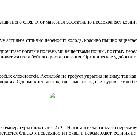
защитного слоя. Этот материал эффективно предохраняет корни 
ому астильба отлично переносит холода, красиво пышно зацвета
редпочитает богатые полезными веществами почвы, поэтому пере
оваться из-за буйного роста растения. Органическое удобрение 
обых сложностей. Астильба не требует укрытия на зиму, так ка
словиях. Однако в тех местах, где зимы холодные, суровые или б
е температуры вплоть до -25°C. Надземные части куста переживу
стаются близко к поверхности почвы и перемерзают, если их не 