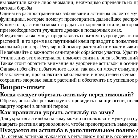
вы заметили какие-либо аномалии, необходимо определить их пр
методы борьбы.
Одним из распространенных заболеваний астильбы является мучн
фунгициды, которые помогут предотвратить дальнейшее распрос
Кроме того, астильба может страдать от корневой гнили, котора
при необходимости улучшите дренаж в посадочных ямах.
Вредители также могут представлять серьезную угрозу для аст
растений, в то время как паутинный клещ приводит к пожелтен
мыльный раствор. Регулярный осмотр растений поможет выявить
Не забывайте о важности санитарной обработки участка. Удалит
Утилизация этих материалов поможет снизить риск заболеваний
Также стоит обратить внимание на удобрение астильбы в осенни
Однако избегайте избыточного азота, так как он может стимулир
В заключение, профилактика заболеваний и вредителей осенью –
сохранить здоровье ваших растений и обеспечить их успешное р
Вопрос-ответ
Когда следует обрезать астильбу перед зимовкой?
Обрезку астильбы рекомендуется проводить в конце осени, посл
защиту корней в зимний период.
Как правильно укрыть астильбу на зиму?
Для укрытия астильбы на зиму можно использовать мульчу из су
накрыть растения агроволокном, чтобы предотвратить вымерзан
Нуждается ли астильба в дополнительном поливе 
Да, осенью астильба нуждается в регулярном поливе, особенно в