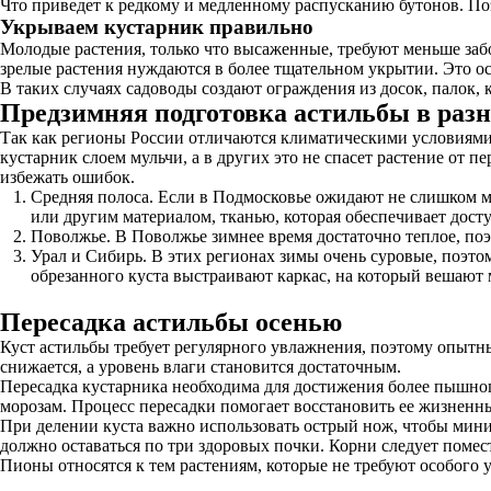
Что приведет к редкому и медленному распусканию бутонов. Поэ
Укрываем кустарник правильно
Молодые растения, только что высаженные, требуют меньше за
зрелые растения нуждаются в более тщательном укрытии. Это ос
В таких случаях садоводы создают ограждения из досок, палок,
Предзимняя подготовка астильбы в раз
Так как регионы России отличаются климатическими условиями, 
кустарник слоем мульчи, а в других это не спасет растение от
избежать ошибок.
Средняя полоса. Если в Подмосковье ожидают не слишком м
или другим материалом, тканью, которая обеспечивает досту
Поволжье. В Поволжье зимнее время достаточно теплое, поэ
Урал и Сибирь. В этих регионах зимы очень суровые, поэтом
обрезанного куста выстраивают каркас, на который вешают
Пересадка астильбы осенью
Куст астильбы требует регулярного увлажнения, поэтому опытны
снижается, а уровень влаги становится достаточным.
Пересадка кустарника необходима для достижения более пышног
морозам. Процесс пересадки помогает восстановить ее жизненны
При делении куста важно использовать острый нож, чтобы мини
должно оставаться по три здоровых почки. Корни следует помест
Пионы относятся к тем растениям, которые не требуют особого