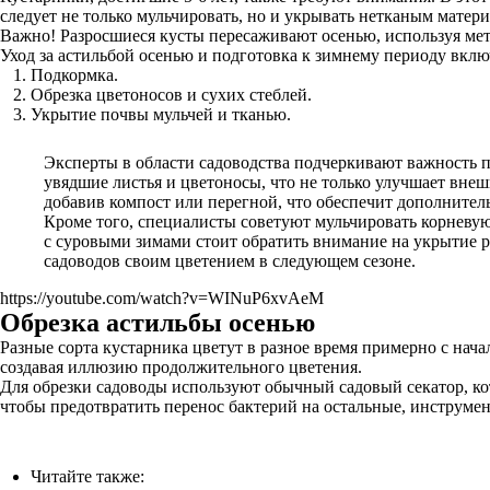
следует не только мульчировать, но и укрывать нетканым матер
Важно! Разросшиеся кусты пересаживают осенью, используя мето
Уход за астильбой осенью и подготовка к зимнему периоду вклю
Подкормка.
Обрезка цветоносов и сухих стеблей.
Укрытие почвы мульчей и тканью.
Эксперты в области садоводства подчеркивают важность п
увядшие листья и цветоносы, что не только улучшает внеш
добавив компост или перегной, что обеспечит дополнител
Кроме того, специалисты советуют мульчировать корневую
с суровыми зимами стоит обратить внимание на укрытие р
садоводов своим цветением в следующем сезоне.
https://youtube.com/watch?v=WINuP6xvAeM
Обрезка астильбы осенью
Разные сорта кустарника цветут в разное время примерно с начал
создавая иллюзию продолжительного цветения.
Для обрезки садоводы используют обычный садовый секатор, ко
чтобы предотвратить перенос бактерий на остальные, инструме
Читайте также: