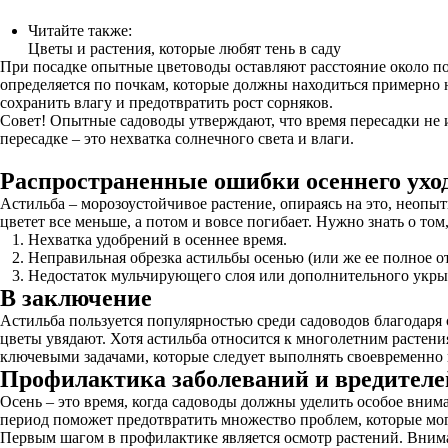
Читайте также:
Цветы и растения, которые любят тень в саду
При посадке опытные цветоводы оставляют расстояние около пол
определяется по почкам, которые должны находиться примерно н
сохранить влагу и предотвратить рост сорняков.
Совет! Опытные садоводы утверждают, что время пересадки не 
пересадке – это нехватка солнечного света и влаги.
Распространенные ошибки осеннего уход
Астильба – морозоустойчивое растение, опираясь на это, неопы
цветет все меньше, а потом и вовсе погибает. Нужно знать о то
Нехватка удобрений в осеннее время.
Неправильная обрезка астильбы осенью (или же ее полное от
Недостаток мульчирующего слоя или дополнительного укрыт
В заключение
Астильба пользуется популярностью среди садоводов благодаря с
цветы увядают. Хотя астильба относится к многолетним растени
ключевыми задачами, которые следует выполнять своевременно 
Профилактика заболеваний и вредителе
Осень – это время, когда садоводы должны уделить особое вним
период поможет предотвратить множество проблем, которые мог
Первым шагом в профилактике является осмотр растений. Внимат