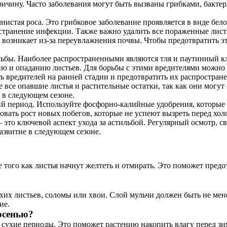
ичину. Часто заболевания могут быть вызваны грибками, бактер
истая роса. Это грибковое заболевание проявляется в виде бело
транение инфекции. Также важно удалить все пораженные листья
я возникает из-за переувлажнения почвы. Чтобы предотвратить эт
ильбы. Наиболее распространенными являются тля и паутинный 
ию и опаданию листьев. Для борьбы с этими вредителями можно 
 вредителей на ранней стадии и предотвратить их распростране
е все опавшие листья и растительные остатки, так как они могу
 в следующем сезоне.
й период. Используйте фосфорно-калийные удобрения, которые у
овать рост новых побегов, которые не успеют вызреть перед хол
 это ключевой аспект ухода за астильбой. Регулярный осмотр, 
азвитие в следующем сезоне.
е того как листья начнут желтеть и отмирать. Это поможет пре
хих листьев, соломы или хвои. Слой мульчи должен быть не мен
ие.
осенью?
 сухие периоды. Это поможет растению накопить влагу перед зим