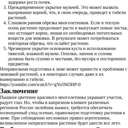
задержке роста почек.
Преждевременное укрытие мульчей. Это может вызвать
выпревание корней, что, в свою очередь, приведет к гибели
растений.
Слишком ранняя обрезка многолетников. Если в теплую
осень растение продолжает расти и выпускает новые листья,
оно истощает корни, лишая их необходимых питательных
веществ для зимовки. В результате может потребоваться
повторная обрезка, что ослабит растение.
Чрезмерное укрытие основания куста и использование
тяжелой, влажной мульчи. Опилки, лапник и солома
должны быть сухими и чистыми, без мусора и посторонних
предметов.
Неправильная подготовка к зиме может привести к проблемам с
зимовкой растений, а в некоторых случаях даже к их
вымерзанию и гибели.
https://youtube.com/watch?v=gYu59d3HP-0
Заключение
Пышное цветение красивого многолетника украшает участок,
радует глаз. Но, чтобы в капризном климате различных
регионов России лилейник выжил, требуется обеспечить
полноценный уход осенью, правильную подготовку растения к
зиме. При соблюдении несложных правил агротехники,
великолепное неприхотливое растение будет цвести все лето.