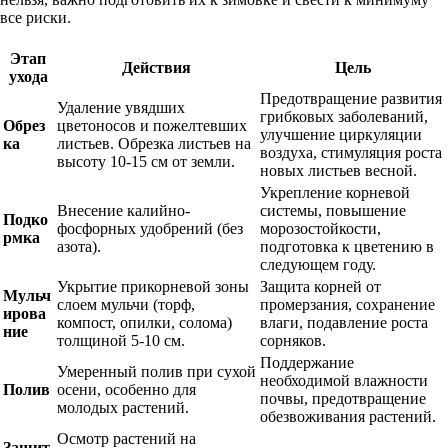
все риски.
Этап
Действия
Цель
ухода
Предотвращение развития
Удаление увядших
грибковых заболеваний,
Обрез
цветоносов и пожелтевших
улучшение циркуляции
ка
листьев. Обрезка листьев на
воздуха, стимуляция роста
высоту 10-15 см от земли.
новых листьев весной.
Укрепление корневой
Внесение калийно-
системы, повышение
Подко
фосфорных удобрений (без
морозостойкости,
рмка
азота).
подготовка к цветению в
следующем году.
Укрытие прикорневой зоны
Защита корней от
Мульч
слоем мульчи (торф,
промерзания, сохранение
ирова
компост, опилки, солома)
влаги, подавление роста
ние
толщиной 5-10 см.
сорняков.
Поддержание
Умеренный полив при сухой
необходимой влажности
Полив
осени, особенно для
почвы, предотвращение
молодых растений.
обезвоживания растений.
Осмотр растений на
Защит