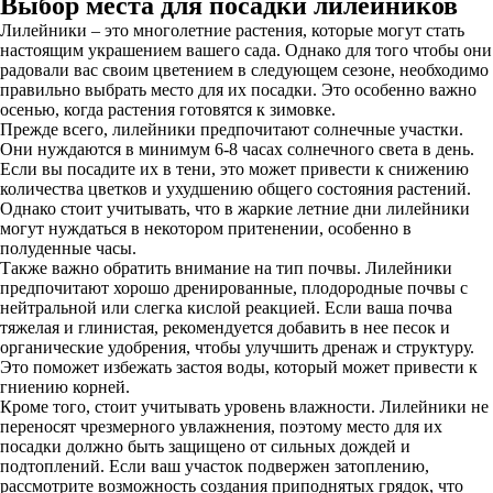
Выбор места для посадки лилейников
Лилейники – это многолетние растения, которые могут стать
настоящим украшением вашего сада. Однако для того чтобы они
радовали вас своим цветением в следующем сезоне, необходимо
правильно выбрать место для их посадки. Это особенно важно
осенью, когда растения готовятся к зимовке.
Прежде всего, лилейники предпочитают солнечные участки.
Они нуждаются в минимум 6-8 часах солнечного света в день.
Если вы посадите их в тени, это может привести к снижению
количества цветков и ухудшению общего состояния растений.
Однако стоит учитывать, что в жаркие летние дни лилейники
могут нуждаться в некотором притенении, особенно в
полуденные часы.
Также важно обратить внимание на тип почвы. Лилейники
предпочитают хорошо дренированные, плодородные почвы с
нейтральной или слегка кислой реакцией. Если ваша почва
тяжелая и глинистая, рекомендуется добавить в нее песок и
органические удобрения, чтобы улучшить дренаж и структуру.
Это поможет избежать застоя воды, который может привести к
гниению корней.
Кроме того, стоит учитывать уровень влажности. Лилейники не
переносят чрезмерного увлажнения, поэтому место для их
посадки должно быть защищено от сильных дождей и
подтоплений. Если ваш участок подвержен затоплению,
рассмотрите возможность создания приподнятых грядок, что