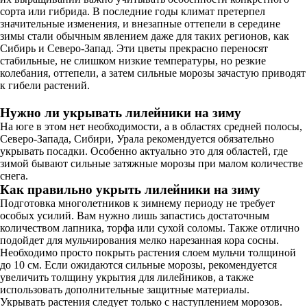
сорта или гибрида. В последние годы климат претерпел
значительные изменения, и внезапные оттепели в середине
зимы стали обычным явлением даже для таких регионов, как
Сибирь и Северо-Запад. Эти цветы прекрасно переносят
стабильные, не слишком низкие температуры, но резкие
колебания, оттепели, а затем сильные морозы зачастую приводят
к гибели растений.
Нужно ли укрывать лилейники на зиму
На юге в этом нет необходимости, а в областях средней полосы,
Северо-Запада, Сибири, Урала рекомендуется обязательно
укрывать посадки. Особенно актуально это для областей, где
зимой бывают сильные затяжные морозы при малом количестве
снега.
Как правильно укрыть лилейники на зиму
Подготовка многолетников к зимнему периоду не требует
особых усилий. Вам нужно лишь запастись достаточным
количеством лапника, торфа или сухой соломы. Также отлично
подойдет для мульчирования мелко нарезанная кора сосны.
Необходимо просто покрыть растения слоем мульчи толщиной
до 10 см. Если ожидаются сильные морозы, рекомендуется
увеличить толщину укрытия для лилейников, а также
использовать дополнительные защитные материалы.
Укрывать растения следует только с наступлением морозов.