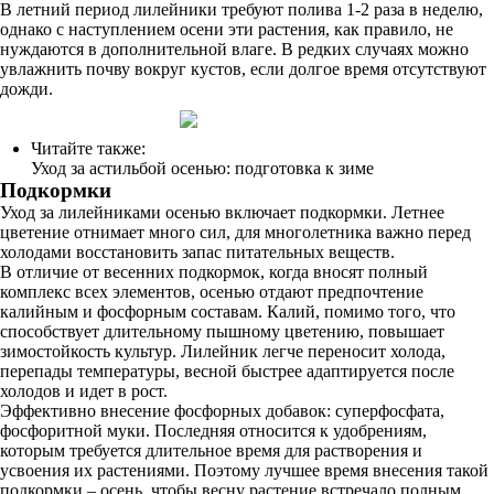
В летний период лилейники требуют полива 1-2 раза в неделю,
однако с наступлением осени эти растения, как правило, не
нуждаются в дополнительной влаге. В редких случаях можно
увлажнить почву вокруг кустов, если долгое время отсутствуют
дожди.
Читайте также:
Уход за астильбой осенью: подготовка к зиме
Подкормки
Уход за лилейниками осенью включает подкормки. Летнее
цветение отнимает много сил, для многолетника важно перед
холодами восстановить запас питательных веществ.
В отличие от весенних подкормок, когда вносят полный
комплекс всех элементов, осенью отдают предпочтение
калийным и фосфорным составам. Калий, помимо того, что
способствует длительному пышному цветению, повышает
зимостойкость культур. Лилейник легче переносит холода,
перепады температуры, весной быстрее адаптируется после
холодов и идет в рост.
Эффективно внесение фосфорных добавок: суперфосфата,
фосфоритной муки. Последняя относится к удобрениям,
которым требуется длительное время для растворения и
усвоения их растениями. Поэтому лучшее время внесения такой
подкормки – осень, чтобы весну растение встречало полным