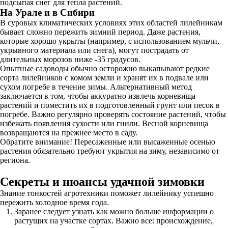
подсыпая снег для тепла растений.
На Урале и в Сибири
В суровых климатических условиях этих областей лилейникам
бывает сложно пережить зимний период. Даже растения,
которые хорошо укрыты (например, с использованием мульчи,
укрывного материала или снега), могут пострадать от
длительных морозов ниже -35 градусов.
Опытные садоводы обычно осторожно выкапывают редкие
сорта лилейников с комом земли и хранят их в подвале или
сухом погребе в течение зимы. Альтернативный метод
заключается в том, чтобы аккуратно извлечь корневища
растений и поместить их в подготовленный грунт или песок в
погребе. Важно регулярно проверять состояние растений, чтобы
избежать появления сухости или гнили. Весной корневища
возвращаются на прежнее место в саду.
Обратите внимание! Пересаженные или высаженные осенью
растения обязательно требуют укрытия на зиму, независимо от
региона.
Секреты и нюансы удачной зимовки
Знание тонкостей агротехники поможет лилейнику успешно
пережить холодное время года.
Заранее следует узнать как можно больше информации о
растущих на участке сортах. Важно все: происхождение,