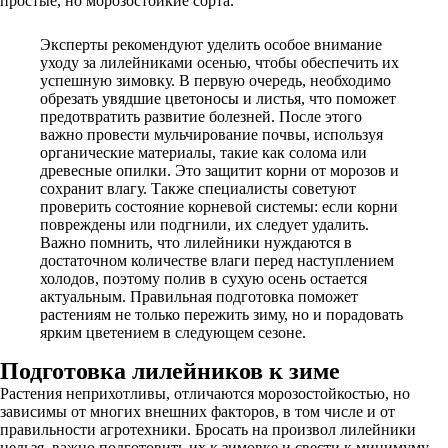
простые, но морозостойкие сорта.
Эксперты рекомендуют уделить особое внимание
уходу за лилейниками осенью, чтобы обеспечить их
успешную зимовку. В первую очередь, необходимо
обрезать увядшие цветоносы и листья, что поможет
предотвратить развитие болезней. После этого
важно провести мульчирование почвы, используя
органические материалы, такие как солома или
древесные опилки. Это защитит корни от морозов и
сохранит влагу. Также специалисты советуют
проверить состояние корневой системы: если корни
повреждены или подгнили, их следует удалить.
Важно помнить, что лилейники нуждаются в
достаточном количестве влаги перед наступлением
холодов, поэтому полив в сухую осень остается
актуальным. Правильная подготовка поможет
растениям не только пережить зиму, но и порадовать
ярким цветением в следующем сезоне.
Подготовка лилейников к зиме
Растения неприхотливы, отличаются морозостойкостью, но
зависимы от многих внешних факторов, в том числе и от
правильности агротехники. Бросать на произвол лилейники
нельзя, важно подготовить их к зимовке и свести к минимуму