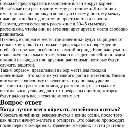
поможет предотвратить накопление влаги вокруг корней.
Не забывайте о расстоянии между растениями. Лилейники
имеют довольно широкую корневую систему, поэтому между
ними должно быть достаточно пространства для роста.
Рекомендуется оставлять расстояние в 30-45 см между
растениями, чтобы они не затеняли друг друга и могли свободно
развиваться.
Наконец, выбирайте место, где лилейники будут защищены от
сильных ветров. Это поможет предотвратить повреждение
стеблей и цветков, особенно в зимний период. Если ваш участок
подвержен сильным ветрам, можно высадить лилейники рядом
с живой изгородью или другими растениями, которые будут
служить защитой.
Таким образом, правильный выбор места для посадки
лилейников – это залог их успешного роста и цветения. Уделив
внимание солнечному освещению, типу почвы, уровню
влажности и расстоянию между растениями, вы создадите
оптимальные условия для этих прекрасных цветов, которые
будут радовать вас в течение многих лет.
Вопрос-ответ
Когда лучше всего обрезать лилейники осенью?
Обрезать лилейники рекомендуется в конце осени, после того
как листья начнут желтеть и отмирать. Это обычно происходит
после первых заморозков. Удаление отмерших частей растения