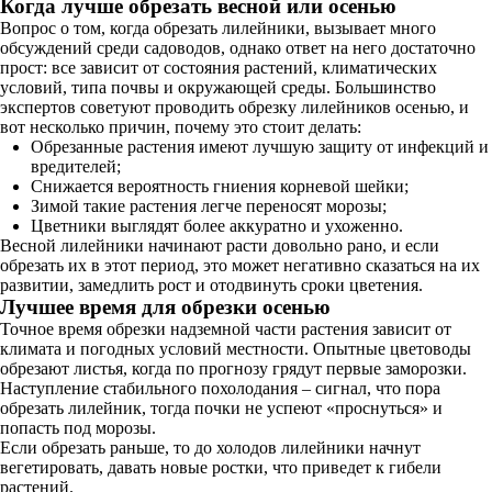
Когда лучше обрезать весной или осенью
Вопрос о том, когда обрезать лилейники, вызывает много
обсуждений среди садоводов, однако ответ на него достаточно
прост: все зависит от состояния растений, климатических
условий, типа почвы и окружающей среды. Большинство
экспертов советуют проводить обрезку лилейников осенью, и
вот несколько причин, почему это стоит делать:
Обрезанные растения имеют лучшую защиту от инфекций и
вредителей;
Снижается вероятность гниения корневой шейки;
Зимой такие растения легче переносят морозы;
Цветники выглядят более аккуратно и ухоженно.
Весной лилейники начинают расти довольно рано, и если
обрезать их в этот период, это может негативно сказаться на их
развитии, замедлить рост и отодвинуть сроки цветения.
Лучшее время для обрезки осенью
Точное время обрезки надземной части растения зависит от
климата и погодных условий местности. Опытные цветоводы
обрезают листья, когда по прогнозу грядут первые заморозки.
Наступление стабильного похолодания – сигнал, что пора
обрезать лилейник, тогда почки не успеют «проснуться» и
попасть под морозы.
Если обрезать раньше, то до холодов лилейники начнут
вегетировать, давать новые ростки, что приведет к гибели
растений.