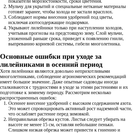
показатели морозостойкости, сроки цветения.
Мульчу для укрытий и специальные нетканые материалы
готовят заранее, чтобы холода не застали врасплох.
Соблюдают нормы внесения удобрений под цветы,
исключая азотосодержащие подкормки.
Укрывают лилейники только при наступлении холодов,
учитывая прогнозы на предстоящую зиму. Слой мульчи,
уложенный раньше срока, приведет к появлению гнили,
выпреванию корневой системы, гибели многолетника.
Основные ошибки при уходе за
лилейниками в осенний период
Хотя лилейники являются довольно неприхотливыми
многолетниками, соблюдение агрономических рекомендаций
имеет большое значение. Даже опытные садоводы иногда
сталкиваются с трудностями в уходе за этими растениями и их
подготовке к зимнему периоду. Рассмотрим несколько
распространенных ошибок:
Осеннее внесение удобрений с высоким содержанием азота.
Это может спровоцировать активный рост надземной части,
что ослабляет растение перед зимовкой.
Неправильная обрезка кустов. Листья следует убирать на
высоте не менее 15 см, оставляя небольшие пеньки.
Слишком низкая обрезка может привести к гниению и