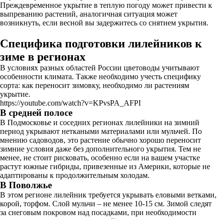
Преждевременное укрытие в теплую погоду может привести к
выпреванию растений, аналогичная ситуация может
возникнуть, если весной вы задержитесь со снятием укрытия.
Специфика подготовки лилейников к
зиме в регионах
В условиях разных областей России цветоводы учитывают
особенности климата. Также необходимо учесть специфику
сорта: как переносит зимовку, необходимо ли растениям
укрытие.
https://youtube.com/watch?v=KPvsPA_AFPI
В средней полосе
В Подмосковье и соседних регионах лилейники на зимний
период укрывают неткаными материалами или мульчей. По
мнению садоводов, это растение обычно хорошо переносит
зимние условия даже без дополнительного укрытия. Тем не
менее, не стоит рисковать, особенно если на вашем участке
растут южные гибриды, привезенные из Америки, которые не
адаптированы к продолжительным холодам.
В Поволжье
В этом регионе лилейник требуется укрывать еловыми ветками,
корой, торфом. Слой мульчи – не менее 10-15 см. Зимой следят
за снеговым покровом над посадками, при необходимости