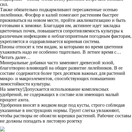
сил.
Также обязательно подкармливают пересаженные осенью
лилейники. Фосфор и калий помогают растениям быстрее
приживаться на новом месте, пройти акклиматизацию и быть
готовыми к зимовке. Благодаря им, активнее идет закладка
цветочных почек, повышается сопротивляемость культуры к
различным инфекциям и неблагоприятным погодным факторам,
укрепляется и оздоравливается корневая система.
Пионы относят к тем видам, за которыми во время цветения
ухаживать надо не особенно тщательно. В летнее время с…
Читать далее…
Минеральные добавки часто заменяют древесной золой,
благотворно влияющей на общее развитие лилейников. В ее
составе содержится более трех десятков важных для растений
микро- и макроэлементов, способствующих повышению
зимостойкости культуры.
На заметку!Допускается использование комплексных
удобрений, не содержащих в составе или имеющих малый
процент азота.
Удобрения вносят в жидком виде под кусты, строго соблюдая
указанные в инструкциях нормы. Грунт слегка увлажняют,
чтобы растворы не обожгли корешки растений. Рабочие составы
не должны попадать в листовую розетку