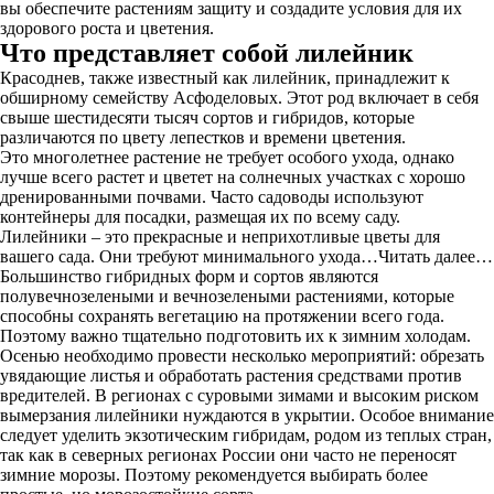
вы обеспечите растениям защиту и создадите условия для их
здорового роста и цветения.
Что представляет собой лилейник
Красоднев, также известный как лилейник, принадлежит к
обширному семейству Асфоделовых. Этот род включает в себя
свыше шестидесяти тысяч сортов и гибридов, которые
различаются по цвету лепестков и времени цветения.
Это многолетнее растение не требует особого ухода, однако
лучше всего растет и цветет на солнечных участках с хорошо
дренированными почвами. Часто садоводы используют
контейнеры для посадки, размещая их по всему саду.
Лилейники – это прекрасные и неприхотливые цветы для
вашего сада. Они требуют минимального ухода…Читать далее…
Большинство гибридных форм и сортов являются
полувечнозелеными и вечнозелеными растениями, которые
способны сохранять вегетацию на протяжении всего года.
Поэтому важно тщательно подготовить их к зимним холодам.
Осенью необходимо провести несколько мероприятий: обрезать
увядающие листья и обработать растения средствами против
вредителей. В регионах с суровыми зимами и высоким риском
вымерзания лилейники нуждаются в укрытии. Особое внимание
следует уделить экзотическим гибридам, родом из теплых стран,
так как в северных регионах России они часто не переносят
зимние морозы. Поэтому рекомендуется выбирать более