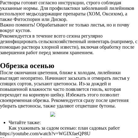
Растворы готовят согласно инструкции, строго соблюдая
указанные нормы. Для профилактики заболеваний лилейников
используют медьсодержащие препараты (ХОМ, Оксихом), а
также Фитоспорин или Дискор.
Важно помнить! Обрабатывают не только листья, но и почву
вокруг кустов.
Рекомендуется в течение всего сезона регулярно
дезинфицировать сельскохозяйственный инвентарь (например, с
помощью раствора хлорной извести), включая обработку после
завершения работ перед зимним хранением.
Обрезка осенью
После окончания цветения, ближе к холодам, лилейники
выглядят неопрятно. Начинают засыхать и отмирать листья у
спящих сортов, усыхают цветоносы. Из-за дождей и
повышенной влажности часто появляется гниль, которая
переходит на корневую шейку. Избежать этого позволит
своевременная обрезка. Рекомендуется сразу после цветения
убирать цветоносы, также удаляют отцветшие бутоны.
Читайте также:
Как ухаживать за садом осенью: план садовых работ
https://youtube.com/watch?v=WGIXfaeQP8U