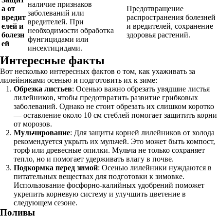
наличие признаков
а от
Предотвращение
заболеваний или
вредит
распространения болезней
вредителей. При
елей и
и вредителей, сохранение
необходимости обработка
болезн
здоровья растений.
фунгицидами или
ей
инсектицидами.
Интересные факты
Вот несколько интересных фактов о том, как ухаживать за
лилейниками осенью и подготовить их к зиме:
Обрезка листьев
: Осенью важно обрезать увядшие листья
лилейников, чтобы предотвратить развитие грибковых
заболеваний. Однако не стоит обрезать их слишком коротко
— оставление около 10 см стеблей помогает защитить корни
от морозов.
Мульчирование
: Для защиты корней лилейников от холода
рекомендуется укрыть их мульчей. Это может быть компост,
торф или древесные опилки. Мульча не только сохраняет
тепло, но и помогает удерживать влагу в почве.
Подкормка перед зимой
: Осенью лилейники нуждаются в
питательных веществах для подготовки к зимовке.
Использование фосфорно-калийных удобрений поможет
укрепить корневую систему и улучшить цветение в
следующем сезоне.
Поливы