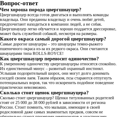
Вопрос-ответ
Чем хороша порода цвергшнауцер?
Цвергшнауцер всегда готов двигаться и выполнять команды
владельца. Они преданны владельцу и очень любят детей,
предпочитают находиться в компании людей, а не собак.
Цвергшнауцер легко обучается и хорошо поддается дрессировке,
может быть служебной собакой, несмотря на размеры.
Какого окраса самый дорогой цвергшнауцер?
Самые дорогие шнауцеры – это шнауцеры темно-рыжего
пшеничного окраса из-за их редкого окраса. Они считаются
шнауцерами типа ROLLS-ROYCE!
Как цвергшнауцер переносит одиночество?
К умеренному одиночеству цвергшнауцеры относятся спокойно.
Их единственный минус – развитый охранный инстинкт.
Услышав подозрительный шорох, они могут долго донимать
соседей своим лаем. Таким образом, псы стараются отпугнуть
потенциальных воров, так что искоренить подобное поведение
практически невозможно.
Сколько стоит щенок цвергшнауцера?
Сколько стоит цвергшнауцер? Щенки титулованных родителей
стоят от 25 000 до 38 000 рублей в зависимости от региона
России. Стоит помнить, что малыши, имеющие в своей
родословной даже самых знаменитых предков, совсем не
обязательно станут призерами чемпионатов и участниками