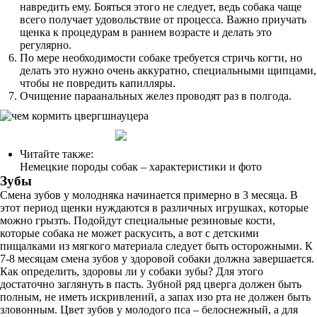
навредить ему. Бояться этого не следует, ведь собака чаще
всего получает удовольствие от процесса. Важно приучать
щенка к процедурам в раннем возрасте и делать это
регулярно.
По мере необходимости собаке требуется стричь когти, но
делать это нужно очень аккуратно, специальными щипцами,
чтобы не повредить капилляры.
Очищение параанальных желез проводят раз в полгода.
Читайте также:
Немецкие породы собак – характеристики и фото
Зубы
Смена зубов у молодняка начинается примерно в 3 месяца. В
этот период щенки нуждаются в различных игрушках, которые
можно грызть. Подойдут специальные резиновые кости,
которые собака не может раскусить, а вот с детскими
пищалками из мягкого материала следует быть осторожными. К
7-8 месяцам смена зубов у здоровой собаки должна завершается.
Как определить, здоровы ли у собаки зубы? Для этого
достаточно заглянуть в пасть. Зубной ряд цверга должен быть
полным, не иметь искривлений, а запах изо рта не должен быть
зловонным. Цвет зубов у молодого пса – белоснежный, а для