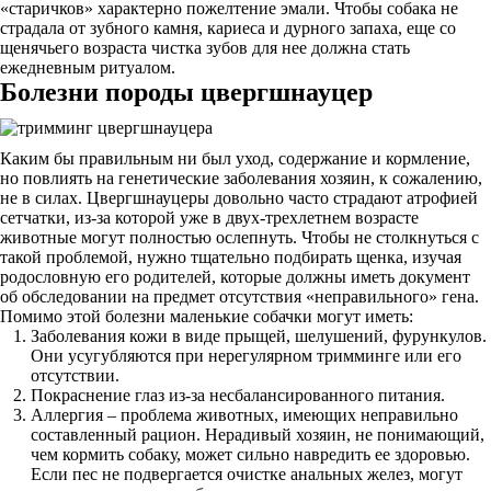
«старичков» характерно пожелтение эмали. Чтобы собака не
страдала от зубного камня, кариеса и дурного запаха, еще со
щенячьего возраста чистка зубов для нее должна стать
ежедневным ритуалом.
Болезни породы цвергшнауцер
Каким бы правильным ни был уход, содержание и кормление,
но повлиять на генетические заболевания хозяин, к сожалению,
не в силах. Цвергшнауцеры довольно часто страдают атрофией
сетчатки, из-за которой уже в двух-трехлетнем возрасте
животные могут полностью ослепнуть. Чтобы не столкнуться с
такой проблемой, нужно тщательно подбирать щенка, изучая
родословную его родителей, которые должны иметь документ
об обследовании на предмет отсутствия «неправильного» гена.
Помимо этой болезни маленькие собачки могут иметь:
Заболевания кожи в виде прыщей, шелушений, фурункулов.
Они усугубляются при нерегулярном тримминге или его
отсутствии.
Покраснение глаз из-за несбалансированного питания.
Аллергия – проблема животных, имеющих неправильно
составленный рацион. Нерадивый хозяин, не понимающий,
чем кормить собаку, может сильно навредить ее здоровью.
Если пес не подвергается очистке анальных желез, могут