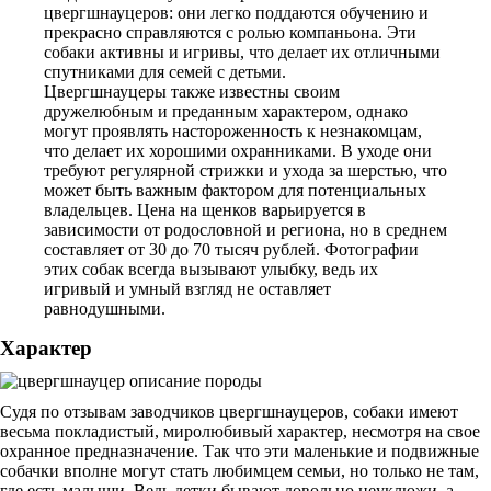
цвергшнауцеров: они легко поддаются обучению и
прекрасно справляются с ролью компаньона. Эти
собаки активны и игривы, что делает их отличными
спутниками для семей с детьми.
Цвергшнауцеры также известны своим
дружелюбным и преданным характером, однако
могут проявлять настороженность к незнакомцам,
что делает их хорошими охранниками. В уходе они
требуют регулярной стрижки и ухода за шерстью, что
может быть важным фактором для потенциальных
владельцев. Цена на щенков варьируется в
зависимости от родословной и региона, но в среднем
составляет от 30 до 70 тысяч рублей. Фотографии
этих собак всегда вызывают улыбку, ведь их
игривый и умный взгляд не оставляет
равнодушными.
Характер
Судя по отзывам заводчиков цвергшнауцеров, собаки имеют
весьма покладистый, миролюбивый характер, несмотря на свое
охранное предназначение. Так что эти маленькие и подвижные
собачки вполне могут стать любимцем семьи, но только не там,
где есть малыши. Ведь детки бывают довольно неуклюжи, а