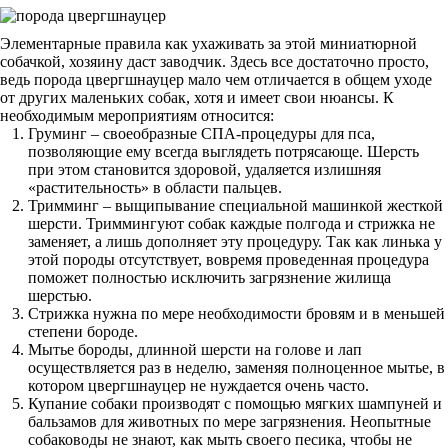
Элементарные правила как ухаживать за этой миниатюрной
собачкой, хозяину даст заводчик. Здесь все достаточно просто,
ведь порода цвергшнауцер мало чем отличается в общем уходе
от других маленьких собак, хотя и имеет свои нюансы. К
необходимым мероприятиям относится:
Груминг – своеобразные СПА-процедуры для пса,
позволяющие ему всегда выглядеть потрясающе. Шерсть
при этом становится здоровой, удаляется излишняя
«растительность» в области пальцев.
Тримминг – выщипывание специальной машинкой жесткой
шерсти. Триммингуют собак каждые полгода и стрижка не
заменяет, а лишь дополняет эту процедуру. Так как линька у
этой породы отсутствует, вовремя проведенная процедура
поможет полностью исключить загрязнение жилища
шерстью.
Стрижка нужна по мере необходимости бровям и в меньшей
степени бороде.
Мытье бороды, длинной шерсти на голове и лап
осуществляется раз в неделю, заменяя полноценное мытье, в
котором цвергшнауцер не нуждается очень часто.
Купание собаки производят с помощью мягких шампуней и
бальзамов для животных по мере загрязнения. Неопытные
собаководы не знают, как мыть своего песика, чтобы не