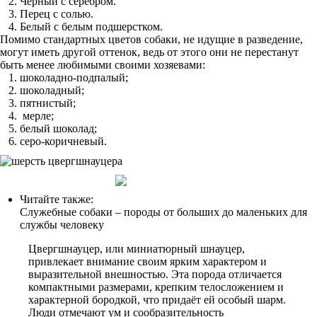
Черный с серебром.
Перец с солью.
Белый с белым подшерстком.
Помимо стандартных цветов собаки, не идущие в разведение,
могут иметь другой оттенок, ведь от этого они не перестанут
быть менее любимыми своими хозяевами:
шоколадно-подпалый;
шоколадный;
пятнистый;
мерле;
белый шоколад;
серо-коричневый.
Читайте также:
Служебные собаки – породы от больших до маленьких для
службы человеку
Цвергшнауцер, или миниатюрный шнауцер,
привлекает внимание своим ярким характером и
выразительной внешностью. Эта порода отличается
компактными размерами, крепким телосложением и
характерной бородкой, что придаёт ей особый шарм.
Люди отмечают ум и сообразительность