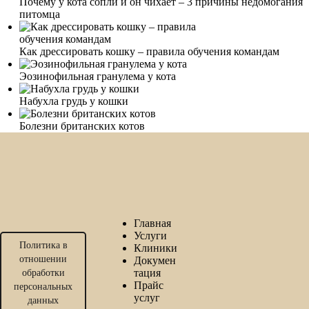
Почему у кота сопли и он чихает – 3 причины недомогания
питомца
Как дрессировать кошку – правила обучения командам
Эозинофильная гранулема у кота
Набухла грудь у кошки
Болезни британских котов
Главная
Услуги
Политика в
Клиники
отношении
Докумен
тация
обработки
Прайс
персональных
услуг
данных