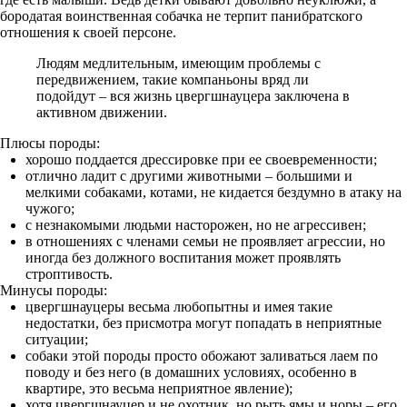
бородатая воинственная собачка не терпит панибратского
отношения к своей персоне.
Людям медлительным, имеющим проблемы с
передвижением, такие компаньоны вряд ли
подойдут – вся жизнь цвергшнауцера заключена в
активном движении.
Плюсы породы:
хорошо поддается дрессировке при ее своевременности;
отлично ладит с другими животными – большими и
мелкими собаками, котами, не кидается бездумно в атаку на
чужого;
с незнакомыми людьми насторожен, но не агрессивен;
в отношениях с членами семьи не проявляет агрессии, но
иногда без должного воспитания может проявлять
строптивость.
Минусы породы:
цвергшнауцеры весьма любопытны и имея такие
недостатки, без присмотра могут попадать в неприятные
ситуации;
собаки этой породы просто обожают заливаться лаем по
поводу и без него (в домашних условиях, особенно в
квартире, это весьма неприятное явление);
хотя цвергшнауцер и не охотник, но рыть ямы и норы – его