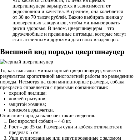
Что касается стоимости, то цена на щенков
цвергшнауцера варьируется в зависимости от
родословной и качества. В среднем, она колеблется
от 30 до 70 тысяч рублей. Важно выбирать щенка у
проверенных заводчиков, чтобы минимизировать
риски здоровья. В целом, цвергшнауцеры – это
дружелюбные и преданные питомцы, которые могут
стать отличными друзьями для своих владельцев.
Внешний вид породы цвергшнауцер
То, как выглядит миниатюрный цвергшнауцер, является
результатом кропотливой многолетней работы по разведению
породы. Несмотря на свои миниатюрные размеры, собака
прекрасно справляется с прямыми обязанностями:
охраной жилища;
ловлей грызунов;
защитой хозяина;
поиском взрывчатки.
Описание породы включает такие сведения:
Вес взрослой собаки – 4-8 кг.
Рост – до 35 см. Размеры суки и кобеля отличаются в
пределах 5 см.
Уши купированные или некупированные с заломом