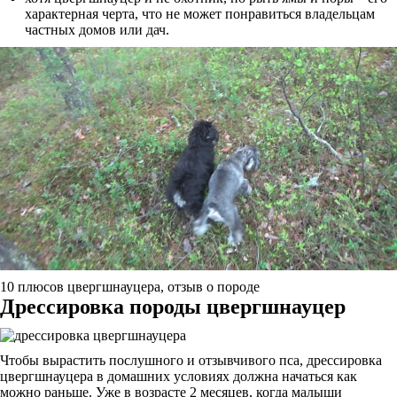
характерная черта, что не может понравиться владельцам
частных домов или дач.
10 плюсов цвергшнауцера, отзыв о породе
Дрессировка породы цвергшнауцер
Чтобы вырастить послушного и отзывчивого пса, дрессировка
цвергшнауцера в домашних условиях должна начаться как
можно раньше. Уже в возрасте 2 месяцев, когда малыши