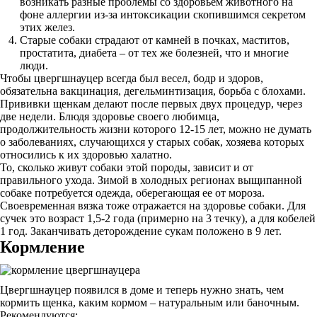
возникать разные проблемы со здоровьем животного на
фоне аллергии из-за интоксикации скопившимся секретом
этих желез.
Старые собаки страдают от камней в почках, маститов,
простатита, диабета – от тех же болезней, что и многие
люди.
Чтобы цвергшнауцер всегда был весел, бодр и здоров,
обязательна вакцинация, дегельминтизация, борьба с блохами.
Прививки щенкам делают после первых двух процедур, через
две недели. Блюдя здоровье своего любимца,
продолжительность жизни которого 12-15 лет, можно не думать
о заболеваниях, случающихся у старых собак, хозяева которых
относились к их здоровью халатно.
То, сколько живут собаки этой породы, зависит и от
правильного ухода. Зимой в холодных регионах выщипанной
собаке потребуется одежда, оберегающая ее от мороза.
Своевременная вязка тоже отражается на здоровье собаки. Для
сучек это возраст 1,5-2 года (примерно на 3 течку), а для кобелей
1 год. Заканчивать деторождение сукам положено в 9 лет.
Кормление
Цвергшнауцер появился в доме и теперь нужно знать, чем
кормить щенка, каким кормом – натуральным или баночным.
Рекомендуются: