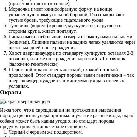
(прилегают плотно к голове).
Мордочка имеет клинообразную форму, на конце
украшенную прямоугольной бородой. Глаза закрывают
густые брови, требующие тщательного ухода.
Туловище (корпус) крепкое, мускулистое, округлое со
стороны крупа, живот подтянут.
Лапки имеют небольшие размеры с сомкнутыми пальцами
(кошачьи). Лишние пальцы на задних лапах удаляются через
несколько дней после рождения.
Хвост цвергшнауцера по стандарту купируют, оставляя 2-3
позвонка, или же он с рождения короткий в 1 позвонок
(заложено генетически).
Шерстяной покров очень жесткий, схожий с тонкой
проволокой. Этот стандарт породы задан генетически – так
цвергшнауцер нуждается в минимуме ухода в полевых
условиях.
Окрасы
Из-за того, что в скрещивании на протяжении выведения
породы цвергшнауцера принимали участие разные виды, окрас
собаки может быть каким угодно, но стандарт породы
предусматривает лишь четыре основных:
Черный с черным же подшерстком.