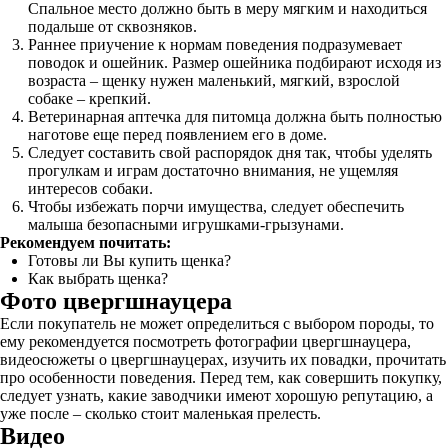
Спальное место должно быть в меру мягким и находиться
подальше от сквозняков.
Раннее приучение к нормам поведения подразумевает
поводок и ошейник. Размер ошейника подбирают исходя из
возраста – щенку нужен маленький, мягкий, взрослой
собаке – крепкий.
Ветеринарная аптечка для питомца должна быть полностью
наготове еще перед появлением его в доме.
Следует составить свой распорядок дня так, чтобы уделять
прогулкам и играм достаточно внимания, не ущемляя
интересов собаки.
Чтобы избежать порчи имущества, следует обеспечить
малыша безопасными игрушками-грызунами.
Рекомендуем почитать:
Готовы ли Вы купить щенка?
Как выбрать щенка?
Фото цвергшнауцера
Если покупатель не может определиться с выбором породы, то
ему рекомендуется посмотреть фотографии цвергшнауцера,
видеосюжеты о цвергшнауцерах, изучить их повадки, прочитать
про особенности поведения. Перед тем, как совершить покупку,
следует узнать, какие заводчики имеют хорошую репутацию, а
уже после – сколько стоит маленькая прелесть.
Видео