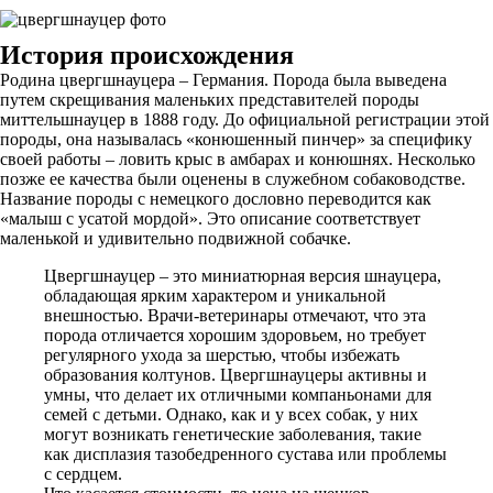
История происхождения
Родина цвергшнауцера – Германия. Порода была выведена
путем скрещивания маленьких представителей породы
миттельшнауцер в 1888 году. До официальной регистрации этой
породы, она называлась «конюшенный пинчер» за специфику
своей работы – ловить крыс в амбарах и конюшнях. Несколько
позже ее качества были оценены в служебном собаководстве.
Название породы с немецкого дословно переводится как
«малыш с усатой мордой». Это описание соответствует
маленькой и удивительно подвижной собачке.
Цвергшнауцер – это миниатюрная версия шнауцера,
обладающая ярким характером и уникальной
внешностью. Врачи-ветеринары отмечают, что эта
порода отличается хорошим здоровьем, но требует
регулярного ухода за шерстью, чтобы избежать
образования колтунов. Цвергшнауцеры активны и
умны, что делает их отличными компаньонами для
семей с детьми. Однако, как и у всех собак, у них
могут возникать генетические заболевания, такие
как дисплазия тазобедренного сустава или проблемы
с сердцем.