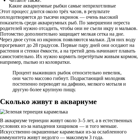
Читайте также:
Какие аквариумные рыбки самые неприхотливые
Этот процесс длится около трёх часов, в результате
оплодотворяется до тысячи икринок — очень высокий
показатель среди аквариумных рыб. По завершении нереста
родителей нужно отсадить, чтобы они не съели икру и мальков.
Потомство дополнительно защищает мелкая сетка на дне.
Через двое суток из икринок появляются мальки. Для них воду
прогревают до 28 градусов. Первые пару дней они оседают на
растения и стенки ёмкости, а на третий день начинают плавать
самостоятельно. Их нужно кормить перетёртым живым кормом,
например, пылью из коловратки.
Процент выживших рыбок относительно невелик,
они часто массово гибнут. Подрастающий молодняк
постепенно переводят на дафнию, мелкого мотыля и
другую более крупную пищу.
Сколько живут в аквариуме
В аквариуме тернеции живут около 3–5 лет, а в естественных
условиях из-за нападения хищников — и того меньше.
Искусственно окрашенные карамельки из-за ослабленного
иммунитета живут недолго — максимум 3 года.