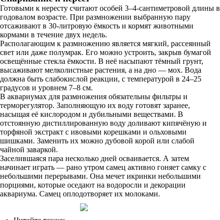
Готовыми к нересту считают особей 3–4-сантиметровой длины в
годовалом возрасте. При размножении выбранную пару
отсаживают в 30-литровую ёмкость и кормят животными
кормами в течение двух недель.
Располагающим к размножению является мягкий, рассеянный
свет или даже полумрак. Его можно устроить, закрыв бумагой
освещённые стекла ёмкости. В неё насыпают тёмный грунт,
высаживают мелколистные растения, а на дно — мох. Вода
должна быть слабокислой реакции, с температурой в 24–25
градусов и уровнем 7–8 см.
В аквариумах для размножения обязательны фильтры и
терморегулятор. Заполняющую их воду готовят заранее,
насыщая её кислородом и дубильными веществами. В
отстоянную дистиллированную воду доливают кипячёную и
торфяной экстракт с ивовыми корешками и ольховыми
шишками. Заменить их можно дубовой корой или слабой
чайной заваркой.
Заселившаяся пара несколько дней осваивается. А затем
начинает играть — рано утром самец активно гоняет самку с
небольшими перерывами. Она мечет икринки небольшими
порциями, которые оседают на водоросли и декорации
аквариума. Самец оплодотворяет их молоками.