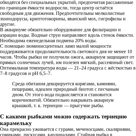
обходятся без специальных укрытий, предпочитая рассаженные
по границам ёмкости водоросли, тогда центр остаётся
свободным для движения. Предпочтительны мелколистные
эхинодорусы, криптотокорины, яванский мох, гигрофилы и
другие.
В аквариуме обязательно оборудование для фильтрации и
аэрации воды. Водные струи направляют вдоль стенок ёмкости.
Необходима еженедельная подмена 20% воды.
С помощью люминисцентных ламп малой мощности
поддерживается продолжительность светового дня не менее 10
часов. Чтобы рыбки не получили ожога, аквариум защищают от
прямых солнечных лучей, им полезен мягкий, рассеянный свет.
Оптимальная температура воды — 21–24 градуса с жёсткостью в
7–8 градусов и рН 6,5–7.
Среда обитания декорируется корягами, камнями,
пещерами, идеален природный биотоп с песчаным
дном. От этого вода подкисляется и становится
коричневатой. Обязательно накрывать аквариум
крышкой, т. к. тернеции — прыгучие рыбы.
С какими рыбками можно содержать тернецию
карамельку
Она прекрасно уживается с гурами, меченосцами, скаляриями,
сомиками, дискусами, кардиналами. Стайная рыбка в