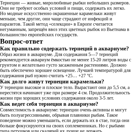
Тернеции — живые, миролюбивые рыбки небольших размеров.
Они не требуют особых условий и пищи, содержать их легко.
Но модные искусственно окрашенные карамельки живут
меньше, чем другие, они чаще страдают от инфекций и
паразитов. Такой метод «селекции» в Европе считается
негуманным, запрещён ввоз этих цветных рыбок из Вьетнама в
большинство европейских государств.
Вопрос-ответ
Как правильно содержать тернеций в аквариуме?
Образ жизни в аквариуме. Для содержания 5—7 тернеций
рекомендуется аквариум ёмкостью не менее 15-20 литров воды с
грунтом и желательно густо засаженным растениями. Должно
быть обеспечено хорошее освещение. Лучшей температурой для
содержания рыб нужно считать +25… +27 °C.
Как долго живут тернеции карамельки?
У тернеции высокое и плоское тело. Вырастают они до 5,5 см, а
нерестятся начинают уже при размере 4 см. Продолжительность
жизни при хороших условиях содержания около 3-5 лет.
Как ведет себя тернеция в аквариуме?
Совместимость в аквариуме: тернеции очень активны и могут
быть полуагрессивными, обрывая плавники рыбам. Такое
поведение можно уменьшить, если держать их в стае, тогда они
больше фокусируются на своих соплеменниках. Но с рыбами
типа петушков или скалярий их лучше не держать.