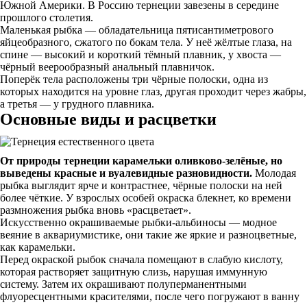
Южной Америки. В Россию тернеции завезены в середине
прошлого столетия.
Маленькая рыбка — обладательница пятисантиметрового
яйцеобразного, сжатого по бокам тела. У неё жёлтые глаза, на
спине — высокий и короткий тёмный плавник, у хвоста —
чёрный веерообразный анальный плавничок.
Поперёк тела расположены три чёрные полоски, одна из
которых находится на уровне глаз, другая проходит через жабры,
а третья — у грудного плавника.
Основные виды и расцветки
От природы тернеции карамельки оливково-зелёные, но
выведены красные и вуалевидные разновидности.
Молодая
рыбка выглядит ярче и контрастнее, чёрные полоски на ней
более чёткие. У взрослых особей окраска блекнет, ко времени
размножения рыбка вновь «расцветает».
Искусственно окрашиваемые рыбки-альбиносы — модное
веяние в аквариумистике, они такие же яркие и разноцветные,
как карамельки.
Перед окраской рыбок сначала помещают в слабую кислоту,
которая растворяет защитную слизь, нарушая иммунную
систему. Затем их окрашивают полуперманентными
флуоресцентными красителями, после чего погружают в ванну