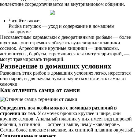
коллективе сосредотачивается на внутривидовом общении.
Читайте также:
Рыбка петушок — уход и содержание в домашнем
аквариуме
Несовместимы карамельки с декоративными рыбами — более
шустрые, они стремятся обкусать вуалевидные плавники
соседок. Агрессивные крупные хищники — циклазомы,
астронотусы, барбусы, стремящиеся к захвату территорий, —
могут травмировать тернеций.
Разведение в домашних условиях
Разводить этих рыбок в домашних условиях легко, нерестятся
они парой, и для начала нужно научиться отличать самца от
самочки.
Как отличить самца от самки
Определить пол особи можно с помощью различий в
строении их тел.
У самочек брюшко круглее и шире, они
крупнее самцов. Анальный плавник у них имеет вид широкой
юбочки, а спинной — острее и выше, чем у «кавалеров».
Самцы более плоские и мелкие, их спинной плавник округлый.
Спаривание и нерест