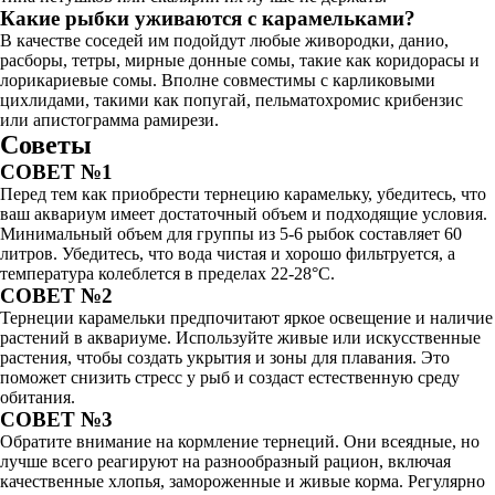
Какие рыбки уживаются с карамельками?
В качестве соседей им подойдут любые живородки, данио,
расборы, тетры, мирные донные сомы, такие как коридорасы и
лорикариевые сомы. Вполне совместимы с карликовыми
цихлидами, такими как попугай, пельматохромис крибензис
или апистограмма рамирези.
Советы
СОВЕТ №1
Перед тем как приобрести тернецию карамельку, убедитесь, что
ваш аквариум имеет достаточный объем и подходящие условия.
Минимальный объем для группы из 5-6 рыбок составляет 60
литров. Убедитесь, что вода чистая и хорошо фильтруется, а
температура колеблется в пределах 22-28°C.
СОВЕТ №2
Тернеции карамельки предпочитают яркое освещение и наличие
растений в аквариуме. Используйте живые или искусственные
растения, чтобы создать укрытия и зоны для плавания. Это
поможет снизить стресс у рыб и создаст естественную среду
обитания.
СОВЕТ №3
Обратите внимание на кормление тернеций. Они всеядные, но
лучше всего реагируют на разнообразный рацион, включая
качественные хлопья, замороженные и живые корма. Регулярно