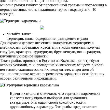
для восстановления защитного покрова.
Многие рыбки гибнут от перенесённой травмы и потрясения в
первые месяцы, часть выживших теряют окраску за 6–10
месяцев.
Читайте также:
Тернеция: виды, содержание, разведение и уход
Для окраски делают инъекции золотистым тернециям и
альбиносам, добавляют красители в корм малькам, получая
голубую, красную, пурпурную, брусничную, виноградную,
клубничную разновидности.
Таких рыбок привозят в Россию из Вьетнама, они требуют
особых условий, т. к. попадание химических веществ в кровь
негативно сказывается на их иммунитете, а при долгой
транспортировке велика вероятность заражения ослабленных
особей различными инфекциями.
Врачи-ихтиологи отмечают, что тернеция карамелька
является популярным выбором для домашних
аквариумов благодаря своей яркой окраске и
дружелюбному характеру. Эти рыбы предпочитают