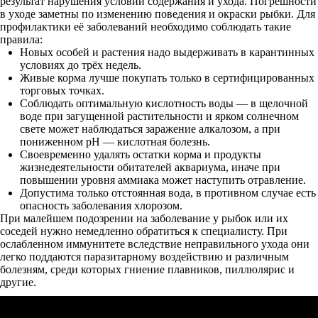
результат нарушения условий содержания и ухода. Погрешности
в уходе заметны по изменению поведения и окраски рыбки. Для
профилактики её заболеваний необходимо соблюдать такие
правила:
Новых особей и растения надо выдерживать в карантинных
условиях до трёх недель.
Живые корма лучше покупать только в сертифицированных
торговых точках.
Соблюдать оптимальную кислотность воды — в щелочной
воде при загущенной растительности и ярком солнечном
свете может наблюдаться заражение алкалозом, а при
пониженном рН — кислотная болезнь.
Своевременно удалять остатки корма и продукты
жизнедеятельности обитателей аквариума, иначе при
повышении уровня аммиака может наступить отравление.
Допустима только отстоянная вода, в противном случае есть
опасность заболевания хлорозом.
При малейшем подозрении на заболевание у рыбок или их
соседей нужно немедленно обратиться к специалисту. При
ослабленном иммунитете вследствие неправильного ухода они
легко поддаются паразитарному воздействию и различным
болезням, среди которых гниение плавников, пиллюлярис и
другие.