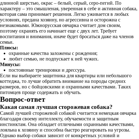
длинной шерстью, окрас – белый, серый, серо-пегий. По
характеру – это смышленая, уверенная в себе и активная собака,
которая сама принимает решения. Легко уживается в любых
условиях, предана хозяину, но агрессивна и осторожна с
незнакомыми. Южнорусская овчарка считает дом своим,
поэтому охранять его начинает еще с двух лет. Требует
воспитания и внимания, иначе будет бросаться даже на членов
семьи.
Плюсы:
охранные качества заложены с рождения;
любит семью, не подпускает к ней чужих.
Минусы:
постоянные тренировки и дрессура.
Если вы выбираете защитника для квартиры или небольшого
коттеджа, то лучше обратить внимание на породы средних
размеров, но с бойцовскими и охранными качествами. Таких
питомцев проще содержать и обучать.
Вопрос-ответ
Какая самая лучшая сторожевая собака?
Самой лучшей сторожевой собакой считается немецкая овчарка
благодаря своему интеллекту, обучаемости и защитным
инстинктам. Она обладает отличными охранными качествами,
лояльна к хозяину и способна быстро реагировать на угрозы.
Однако выбор собаки зависит от конкретных условий и