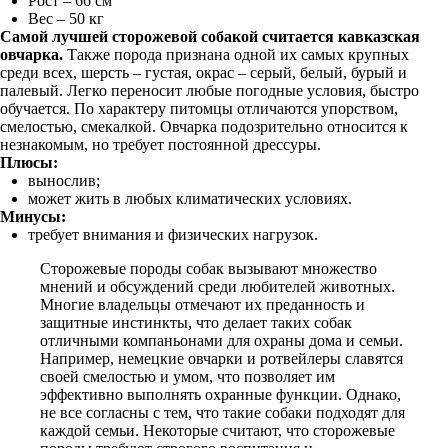
Рост – 66 см
Вес – 50 кг
Самой лучшей сторожевой собакой считается кавказская
овчарка.
Также порода признана одной их самых крупных
среди всех, шерсть – густая, окрас – серый, белый, бурый и
палевый. Легко переносит любые погодные условия, быстро
обучается. По характеру питомцы отличаются упорством,
смелостью, смекалкой. Овчарка подозрительно относится к
незнакомым, но требует постоянной дрессуры.
Плюсы:
вынослив;
может жить в любых климатических условиях.
Минусы:
требует внимания и физических нагрузок.
Сторожевые породы собак вызывают множество
мнений и обсуждений среди любителей животных.
Многие владельцы отмечают их преданность и
защитные инстинкты, что делает таких собак
отличными компаньонами для охраны дома и семьи.
Например, немецкие овчарки и ротвейлеры славятся
своей смелостью и умом, что позволяет им
эффективно выполнять охранные функции. Однако,
не все согласны с тем, что такие собаки подходят для
каждой семьи. Некоторые считают, что сторожевые