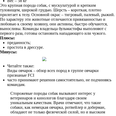
Вес – 58 кг
Это крупная порода собак, с мускулатурой и крепким
туловищем, широкой грудью. Шерсть – короткая, плотно
прилегает к телу. Основной окрас – тигровый, палевый, рыжий.
По характеру эти животные отличаются привязанностью и
любовью к своему хозяину, они активны, быстро обучаются,
выносливы. Команды владельца бульмастифы выполняют с
первого раза, готовы остановить нападающего или чужого.
Плюсы:
преданность;
простота в дрессуре.
Минусы:
Читайте также:
Виды овчарок – обзор всех пород в группе овчарки
признаные FCI
часто принимают решения самостоятельно, не подчиняясь
командам.
Сторожевые породы собак вызывают интерес у
ветеринаров и кинологов благодаря своим
уникальным качествам. Врачи отмечают, что такие
собаки, как немецкая овчарка, ротвейлер и доберман,
обладают не только физической силой, но и высоким