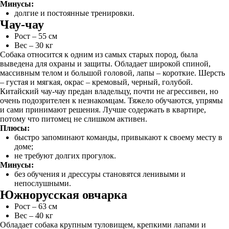
Минусы:
долгие и постоянные тренировки.
Чау-чау
Рост – 55 см
Вес – 30 кг
Собака относится к одним из самых старых пород, была
выведена для охраны и защиты. Обладает широкой спиной,
массивным телом и большой головой, лапы – короткие. Шерсть
– густая и мягкая, окрас – кремовый, черный, голубой.
Китайский чау-чау предан владельцу, почти не агрессивен, но
очень подозрителен к незнакомцам. Тяжело обучаются, упрямы
и сами принимают решения. Лучше содержать в квартире,
потому что питомец не слишком активен.
Плюсы:
быстро запоминают команды, привыкают к своему месту в
доме;
не требуют долгих прогулок.
Минусы:
без обучения и дрессуры становятся ленивыми и
непослушными.
Южнорусская овчарка
Рост – 63 см
Вес – 40 кг
Обладает собака крупным туловищем, крепкими лапами и