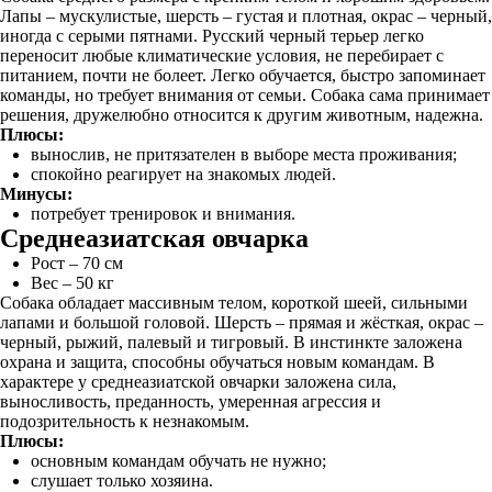
Лапы – мускулистые, шерсть – густая и плотная, окрас – черный,
иногда с серыми пятнами. Русский черный терьер легко
переносит любые климатические условия, не перебирает с
питанием, почти не болеет. Легко обучается, быстро запоминает
команды, но требует внимания от семьи. Собака сама принимает
решения, дружелюбно относится к другим животным, надежна.
Плюсы:
вынослив, не притязателен в выборе места проживания;
спокойно реагирует на знакомых людей.
Минусы:
потребует тренировок и внимания.
Среднеазиатская овчарка
Рост – 70 см
Вес – 50 кг
Собака обладает массивным телом, короткой шеей, сильными
лапами и большой головой. Шерсть – прямая и жёсткая, окрас –
черный, рыжий, палевый и тигровый. В инстинкте заложена
охрана и защита, способны обучаться новым командам. В
характере у среднеазиатской овчарки заложена сила,
выносливость, преданность, умеренная агрессия и
подозрительность к незнакомым.
Плюсы:
основным командам обучать не нужно;
слушает только хозяина.