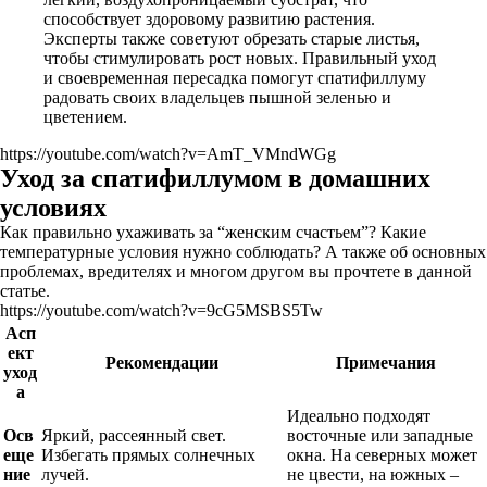
способствует здоровому развитию растения.
Эксперты также советуют обрезать старые листья,
чтобы стимулировать рост новых. Правильный уход
и своевременная пересадка помогут спатифиллуму
радовать своих владельцев пышной зеленью и
цветением.
https://youtube.com/watch?v=AmT_VMndWGg
Уход за спатифиллумом в домашних
условиях
Как правильно ухаживать за “женским счастьем”? Какие
температурные условия нужно соблюдать? А также об основных
проблемах, вредителях и многом другом вы прочтете в данной
статье.
https://youtube.com/watch?v=9cG5MSBS5Tw
Асп
ект
Рекомендации
Примечания
уход
а
Идеально подходят
Осв
Яркий, рассеянный свет.
восточные или западные
еще
Избегать прямых солнечных
окна. На северных может
ние
лучей.
не цвести, на южных –