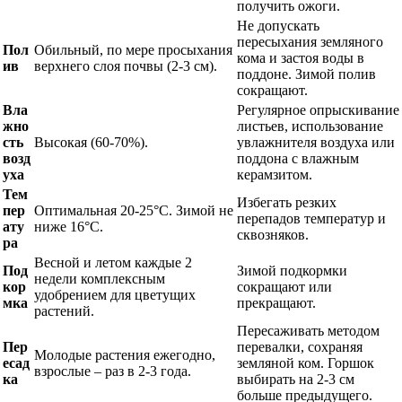
получить ожоги.
Не допускать
пересыхания земляного
Пол
Обильный, по мере просыхания
кома и застоя воды в
ив
верхнего слоя почвы (2-3 см).
поддоне. Зимой полив
сокращают.
Вла
Регулярное опрыскивание
жно
листьев, использование
сть
Высокая (60-70%).
увлажнителя воздуха или
возд
поддона с влажным
уха
керамзитом.
Тем
Избегать резких
пер
Оптимальная 20-25°C. Зимой не
перепадов температур и
ату
ниже 16°C.
сквозняков.
ра
Весной и летом каждые 2
Под
Зимой подкормки
недели комплексным
кор
сокращают или
удобрением для цветущих
мка
прекращают.
растений.
Пересаживать методом
Пер
перевалки, сохраняя
Молодые растения ежегодно,
есад
земляной ком. Горшок
взрослые – раз в 2-3 года.
ка
выбирать на 2-3 см
больше предыдущего.