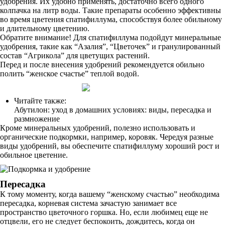
удобрения. Их удобно применять, достаточно всего одного
колпачка на литр воды. Такие препараты особенно эффективны
во время цветения спатифиллума, способствуя более обильному
и длительному цветению.
Обратите внимание! Для спатифиллума подойдут минеральные
удобрения, такие как “Азалия”, “Цветочек” и гранулированный
состав “Агрикола” для цветущих растений.
Перед и после внесения удобрений рекомендуется обильно
полить “женское счастье” теплой водой.
Читайте также:
Абутилон: уход в домашних условиях: виды, пересадка и
размножение
Кроме минеральных удобрений, полезно использовать и
органические подкормки, например, коровяк. Чередуя разные
виды удобрений, вы обеспечите спатифиллуму хороший рост и
обильное цветение.
Пересадка
К тому моменту, когда вашему “женскому счастью” необходима
пересадка, корневая система зачастую занимает все
пространство цветочного горшка. Но, если любимец еще не
отцвели, его не следует беспокоить, дождитесь, когда он