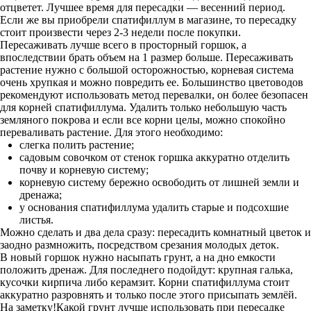
отцветет. Лучшее время для пересадки — весенний период.
Если же вы приобрели спатифиллум в магазине, то пересадку
стоит произвести через 2-3 недели после покупки.
Пересаживать лучше всего в просторный горшок, а
впоследствии брать объем на 1 размер больше. Пересаживать
растение нужно с большой осторожностью, корневая система
очень хрупкая и можно повредить ее. Большинство цветоводов
рекомендуют использовать метод перевалки, он более безопасен
для корней спатифиллума. Удалить только небольшую часть
земляного покрова и если все корни целы, можно спокойно
переваливать растение. Для этого необходимо:
слегка полить растение;
садовым совочком от стенок горшка аккуратно отделить
почву и корневую систему;
корневую систему бережно освободить от лишней земли и
дренажа;
у основания спатифиллума удалить старые и подсохшие
листья.
Можно сделать и два дела сразу: пересадить комнатный цветок и
заодно размножить, посредством срезания молодых деток.
В новый горшок нужно насыпать грунт, а на дно емкости
положить дренаж. Для последнего подойдут: крупная галька,
кусочки кирпича либо керамзит. Корни спатифиллума стоит
аккуратно разровнять и только после этого присыпать землёй.
На заметку!Какой грунт лучше использовать при пересадке