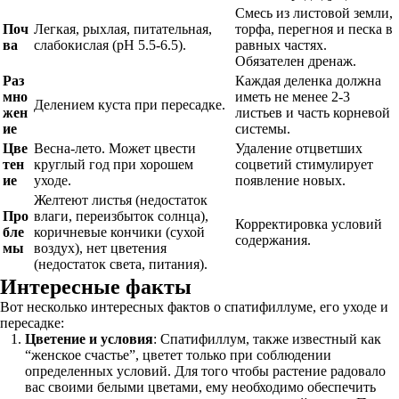
Смесь из листовой земли,
Поч
Легкая, рыхлая, питательная,
торфа, перегноя и песка в
ва
слабокислая (pH 5.5-6.5).
равных частях.
Обязателен дренаж.
Раз
Каждая деленка должна
мно
иметь не менее 2-3
Делением куста при пересадке.
жен
листьев и часть корневой
ие
системы.
Цве
Весна-лето. Может цвести
Удаление отцветших
тен
круглый год при хорошем
соцветий стимулирует
ие
уходе.
появление новых.
Желтеют листья (недостаток
Про
влаги, переизбыток солнца),
Корректировка условий
бле
коричневые кончики (сухой
содержания.
мы
воздух), нет цветения
(недостаток света, питания).
Интересные факты
Вот несколько интересных фактов о спатифиллуме, его уходе и
пересадке:
Цветение и условия
: Спатифиллум, также известный как
“женское счастье”, цветет только при соблюдении
определенных условий. Для того чтобы растение радовало
вас своими белыми цветами, ему необходимо обеспечить