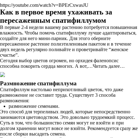
https://youtube.com/watch?v=BPErCxwasJU
Как в первое время ухаживать за
пересаженным спатифиллумом
В первые 2-4 недели вашему растению потребуется повышенная
влажность. Чтобы помочь спатифиллуму лучше адаптироваться,
создайте для него мини-парник. Для этого оберните
пересаженное растение полиэтиленовым пакетом и в течение
двух недель регулярно поливайте и проветривайте “женское
счастье”.
Сегодня выбор цветов огромен, но орхидея фаленопсис
способна покорить сердца многих. А вот,…Читать далее…
Размножение спатифиллума
Спатифиллум настолько неприхотливый цветок, что даже
размножение не составит труда. Существует 3 способа
размножения:
размножение семенами.
Это способ для терпеливых людей, которые непосредственно
занимаются цветоводством. Это довольно трудоемкий процесс.
Суть в том, что большинство семян могут не взойти и при
долгом хранении могут вовсе не взойти. Рекомендуется сразу же
после сборки высадить семена.