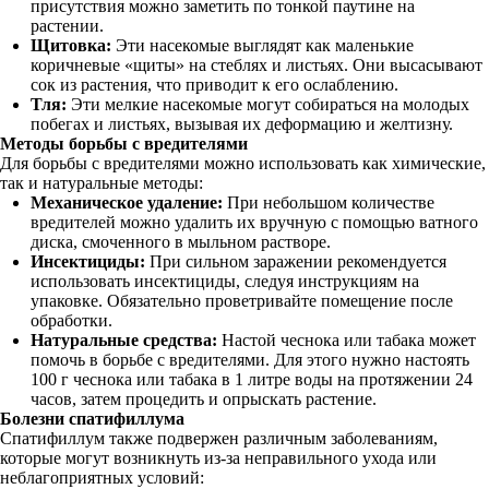
присутствия можно заметить по тонкой паутине на
растении.
Щитовка:
Эти насекомые выглядят как маленькие
коричневые «щиты» на стеблях и листьях. Они высасывают
сок из растения, что приводит к его ослаблению.
Тля:
Эти мелкие насекомые могут собираться на молодых
побегах и листьях, вызывая их деформацию и желтизну.
Методы борьбы с вредителями
Для борьбы с вредителями можно использовать как химические,
так и натуральные методы:
Механическое удаление:
При небольшом количестве
вредителей можно удалить их вручную с помощью ватного
диска, смоченного в мыльном растворе.
Инсектициды:
При сильном заражении рекомендуется
использовать инсектициды, следуя инструкциям на
упаковке. Обязательно проветривайте помещение после
обработки.
Натуральные средства:
Настой чеснока или табака может
помочь в борьбе с вредителями. Для этого нужно настоять
100 г чеснока или табака в 1 литре воды на протяжении 24
часов, затем процедить и опрыскать растение.
Болезни спатифиллума
Спатифиллум также подвержен различным заболеваниям,
которые могут возникнуть из-за неправильного ухода или
неблагоприятных условий: