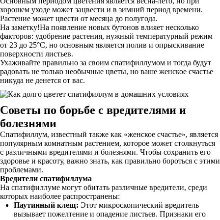
Основным периодом цветения является весна-лето, но при
хорошем уходе может зацвести и в зимний период времени.
Растение может цвести от месяца до полугода.
На заметку!На появление новых бутонов влияет несколько
факторов: удобрение растения, нужный температурный режим
от 23 до 25°С, но основным является полив и опрыскивание
поверхности листьев.
Ухаживайте правильно за своим спатифиллумом и тогда будут
радовать не только необычные цветы, но ваше женское счастье
никуда не денется от вас.
Советы по борьбе с вредителями и
болезнями
Спатифиллум, известный также как «женское счастье», является
популярным комнатным растением, которое может столкнуться
с различными вредителями и болезнями. Чтобы сохранить его
здоровье и красоту, важно знать, как правильно бороться с этими
проблемами.
Вредители спатифиллума
На спатифиллуме могут обитать различные вредители, среди
которых наиболее распространены:
Паутинный клещ:
Этот микроскопический вредитель
вызывает пожелтение и опадение листьев. Признаки его