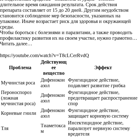
длительное время ожидания результата. Срок действия
препарата составляет от 15 до 20 дней. Другим неудобством
становится соблюдение мер безопасности, указанных на
упаковке. Иначе возрастает риск для здоровья и окружающей
среды.
Чтобы бороться с болезнями и паразитами, а также проводить
профилактику развития их на своем участке, нужно грамотно…
Читать далее…
https://youtube.com/watch?v=T8cLCerRvdQ
Действующ
Проблема
ее
Эффект
вещество
Дифенокон
Фунгицидное действие,
Мучнистая роса
азол
подавляет развитие грибка
Пероноспороз
Фунгицидное действие,
Дифенокон
(ложная
предотвращает распространение
азол
мучнистая роса)
спор
Дифенокон
Фунгицидное действие,
Корневые гнили
азол
защищает корневую систему
Инсектицидное действие,
Тиаметокса
Тля
парализует нервную систему
м
вредителя