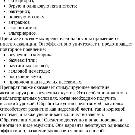
фитофтороз;
бурую и оливковую пятнистость;
бактериоз;
полевую мозаику;
антракноз;
склеротинию;
альтернариоз.
При атаке насекомых-вредителей на огурцы применяется
инсектоакарицид. Он эффективно уничтожает и предотвращает
повторное появление:
огуречного комарика;
бахчевой тли;
паутинных клещей;
галловой нематоды;
ростковой мухи;
проволочника и других насекомых.
Препарат также оказывает стимулирующее действие,
активизируя рост огуречных кустов. Это особенно полезно в
неблагоприятных условиях, когда необходимо получить
высокий урожай. Обработка кустов средством «Спасатель»
способствует развитию как надземной части, так и корневой
системы, а также увеличивает количество завязей.
Обратите внимание! Средство доступно в виде порошка, а
иногда и в виде эмульсии. Оба варианта действуют одинаково
эффективно, различие заключается лишь в способе