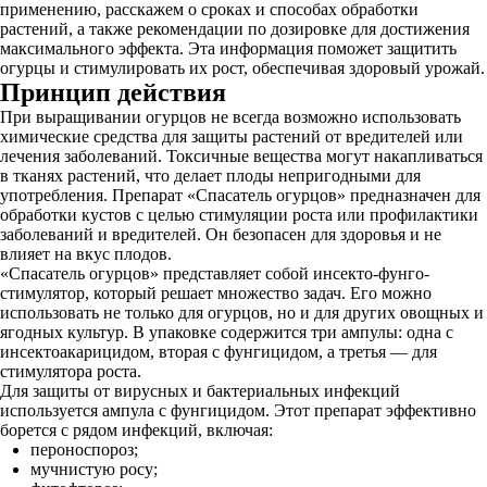
применению, расскажем о сроках и способах обработки
растений, а также рекомендации по дозировке для достижения
максимального эффекта. Эта информация поможет защитить
огурцы и стимулировать их рост, обеспечивая здоровый урожай.
Принцип действия
При выращивании огурцов не всегда возможно использовать
химические средства для защиты растений от вредителей или
лечения заболеваний. Токсичные вещества могут накапливаться
в тканях растений, что делает плоды непригодными для
употребления. Препарат «Спасатель огурцов» предназначен для
обработки кустов с целью стимуляции роста или профилактики
заболеваний и вредителей. Он безопасен для здоровья и не
влияет на вкус плодов.
«Спасатель огурцов» представляет собой инсекто-фунго-
стимулятор, который решает множество задач. Его можно
использовать не только для огурцов, но и для других овощных и
ягодных культур. В упаковке содержится три ампулы: одна с
инсектоакарицидом, вторая с фунгицидом, а третья — для
стимулятора роста.
Для защиты от вирусных и бактериальных инфекций
используется ампула с фунгицидом. Этот препарат эффективно
борется с рядом инфекций, включая:
пероноспороз;
мучнистую росу;