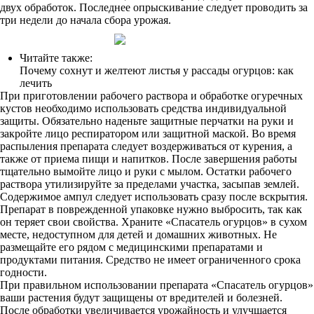
двух обработок. Последнее опрыскивание следует проводить за
три недели до начала сбора урожая.
Читайте также:
Почему сохнут и желтеют листья у рассады огурцов: как
лечить
При приготовлении рабочего раствора и обработке огуречных
кустов необходимо использовать средства индивидуальной
защиты. Обязательно наденьте защитные перчатки на руки и
закройте лицо респиратором или защитной маской. Во время
распыления препарата следует воздерживаться от курения, а
также от приема пищи и напитков. После завершения работы
тщательно вымойте лицо и руки с мылом. Остатки рабочего
раствора утилизируйте за пределами участка, засыпав землей.
Содержимое ампул следует использовать сразу после вскрытия.
Препарат в поврежденной упаковке нужно выбросить, так как
он теряет свои свойства. Храните «Спасатель огурцов» в сухом
месте, недоступном для детей и домашних животных. Не
размещайте его рядом с медицинскими препаратами и
продуктами питания. Средство не имеет ограниченного срока
годности.
При правильном использовании препарата «Спасатель огурцов»
ваши растения будут защищены от вредителей и болезней.
После обработки увеличивается урожайность и улучшается