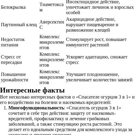
Инсектицидное действие,
Тиаметокса
Белокрылка
уничтожает личинок и взрослых
м
особей
Акарицидное действие,
Аверсектин
Паутинный клещ
нарушает пищеварение и
С
размножение клещей
Комплекс
Недостаток
Стимулирует рост, повышает
микроэлеме
питания
иммунитет растений
нтов
Комплекс
Стресс от
Ускоряет адаптацию, снижает
микроэлеме
пересадки
стресс
нтов
Комплекс
Повышение
Улучшает плодоношение,
микроэлеме
урожайности
увеличивает количество завязей
нтов
Интересные факты
Вот несколько интересных фактов о «Спасателе огурцов 3 в 1» и
его воздействии на болезни и насекомых-вредителей:
Многофункциональность
: «Спасатель огурцов 3 в 1»
сочетает в себе три действия: защиту от насекомых-
вредителей, профилактику и лечение грибковых
заболеваний, а также стимуляцию роста растений. Это
делает его идеальным средством для комплексного ухода за
огурцами и другими овощами.