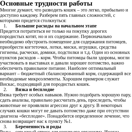
Основные трудности работы
Многие думают, что разводить кошек – это легко, прибыльно и
доступно каждому. Разберем пять главных сложностей, с
которыми придется столкнуться:
Большие расходы на начальном этапе
Придется потратиться не только на покупку дорогих
породистых котят, но и их содержание. Первоначально
необходимо обустроить помещение для содержания питомцев,
приобрести когтеточки, лотки, миски, игрушки, средства
гигиены, расчески, домики, подстилки и т.д. Один из основных
пунктов расходов – корм. Чтобы питомцы были здоровы, могли
участвовать в выставках и давали хорошее потомство, важно
обеспечить правильное питание. Наиболее оптимальный
вариант – бюджетный сбалансированный корм, содержащий все
необходимые микроэлементы. Хорошим примером служит
Вискас, подходящий для породистых кошек.
Вязка и бесплодие
Вязка требует особых навыков. Нужно подобрать хорошую пару,
сдать анализы, правильно рассчитать день, проследить, чтобы
животные не проявляли агрессии друг к другу. В некоторых
случаях кошки могут не давать потомство даже при отсутствии
диагноза «бесплодие». Понадобится определенное лечение, что
снова возвращает нас к пункту №1.
Беременность и роды
Роды – серьезный стресс для кошачьего организма. Иногда