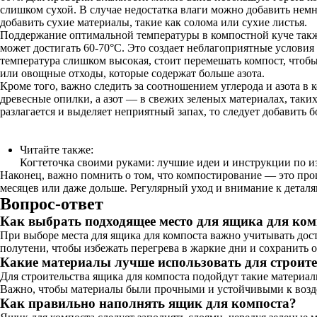
слишком сухой. В случае недостатка влаги можно добавить нем
добавить сухие материалы, такие как солома или сухие листья.
Поддержание оптимальной температуры в компостной куче также
может достигать 60-70°C. Это создает неблагоприятные условия
температура слишком высокая, стоит перемешать компост, чтобы
или овощные отходы, которые содержат больше азота.
Кроме того, важно следить за соотношением углерода и азота в 
древесные опилки, а азот — в свежих зеленых материалах, таких
разлагается и выделяет неприятный запах, то следует добавить б
Читайте также:
Когтеточка своими руками: лучшие идеи и инструкции по 
Наконец, важно помнить о том, что компостирование — это проц
месяцев или даже дольше. Регулярный уход и внимание к деталя
Вопрос-ответ
Как выбрать подходящее место для ящика для ком
При выборе места для ящика для компоста важно учитывать досту
полутени, чтобы избежать перегрева в жаркие дни и сохранить
Какие материалы лучше использовать для строит
Для строительства ящика для компоста подойдут такие материал
Важно, чтобы материалы были прочными и устойчивыми к возде
Как правильно наполнять ящик для компоста?