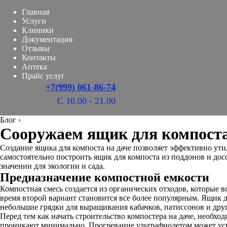
Главная
Услуги
Клиники
Документация
Отзывы
Контакты
Аптека
Прайс услуг
+7(999) 061-86-74
С 10.00 - 21.00
Блог
›
Сооружаем ящик для компост
Создание ящика для компоста на даче позволяет эффективно ути
самостоятельно построить ящик для компоста из поддонов и досо
значении для экологии и сада.
Предназначение компостной емкости
Компостная смесь создается из органических отходов, которые в
время второй вариант становится все более популярным. Ящик д
небольшие грядки для выращивания кабачков, патиссонов и друг
Перед тем как начать строительство компостера на даче, необхо
проникают минимально. Прогревание ультрафиолетом может уско