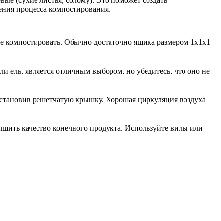
вые (сухие листья, солому). Это поможет создать
ения процесса компостирования.
ете компостировать. Обычно достаточно ящика размером 1x1x1
и ель, является отличным выбором, но убедитесь, что оно не
установив решетчатую крышку. Хорошая циркуляция воздуха
чшить качество конечного продукта. Используйте вилы или