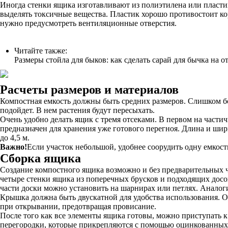
Иногда стенки ящика изготавливают из полиэтилена или пласти
выделять токсичные вещества. Пластик хорошо противостоит кор
нужно предусмотреть вентиляционные отверстия.
Читайте также:
Размеры стойла для быков: как сделать сарай для бычка на 
Расчеты размеров и материалов
Компостная емкость должны быть средних размеров. Слишком б
подойдет. В нем растения будут пересыхать.
Очень удобно делать ящик с тремя отсеками. В первом на част
предназначен для хранения уже готового перегноя. Длина и ширин
до 4,5 м.
Важно!
Если участок небольшой, удобнее соорудить одну емкость
Сборка ящика
Создание компостного ящика возможно и без предварительных ч
четыре стенки ящика из поперечных брусков и подходящих досо
части доски можно установить на шарнирах или петлях. Аналоги
Крышка должна быть двускатной для удобства использования. О
при открывании, предотвращая провисание.
После того как все элементы ящика готовы, можно приступать к
перегородки, которые прикрепляются с помощью оцинкованных с