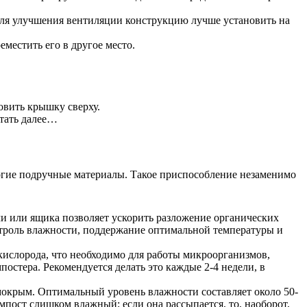
 Для улучшения вентиляции конструкцию лучше установить на
местить его в другое место.
овить крышку сверху.
итать далее…
рогие подручные материалы. Такое приспособление незаменимо
чи или ящика позволяет ускорить разложение органических
нтроль влажности, поддержание оптимальной температуры и
кислорода, что необходимо для работы микроорганизмов,
стера. Рекомендуется делать это каждые 2-4 недели, в
мокрым. Оптимальный уровень влажности составляет около 50-
омпост слишком влажный; если она рассыпается, то, наоборот,