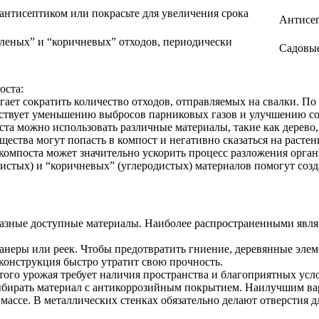
антисептиком или покрасьте для увеличения срока
Антисеп
еленых” и “коричневых” отходов, периодически
Садовые
оста:
гает сократить количество отходов, отправляемых на свалки. П
обствует уменьшению выбросов парниковых газов и улучшению с
ста можно использовать различные материалы, такие как дерево,
щества могут попасть в компост и негативно сказаться на растен
 компоста может значительно ускорить процесс разложения орга
тистых) и “коричневых” (углеродистых) материалов помогут соз
зные доступные материалы. Наиболее распространенными являютс
фанеры или реек. Чтобы предотвратить гниение, деревянные эл
 конструкция быстро утратит свою прочность.
атого урожая требует наличия пространства и благоприятных у
 выбирать материал с антикоррозийным покрытием. Наилучшим 
массе. В металлических стенках обязательно делают отверстия 