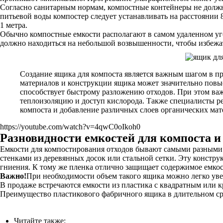
Согласно санитарным нормам, компостные контейнеры не должн
питьевой воды компостер следует устанавливать на расстоянии
1 метра.
Обычно компостные емкости располагают в самом удаленном уго
должно находиться на небольшой возвышенности, чтобы избежа
Создание ящика для компоста является важным шагом в п
материалов и конструкции ящика может значительно пов
способствует быстрому разложению отходов. При этом важ
теплоизоляцию и доступ кислорода. Также специалисты ре
компоста и добавление различных слоев органических мат
https://youtube.com/watch?v=4qwC0oIkoh0
Разновидности емкостей для компоста и
Емкости для компостирования отходов бывают самыми разными. 
стенками из деревянных досок или стальной сетки. Эту констр
гниения. К тому же пленка отлично защищает содержимое емкост
Важно!
При необходимости объем такого ящика можно легко увел
В продаже встречаются емкости из пластика с квадратным или к
Преимущество пластикового фабричного ящика в длительном ср
Читайте также: