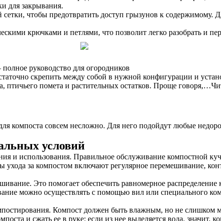
ки для закрывания.
й сетки, чтобы предотвратить доступ грызунов к содержимому.
кими крючками и петлями, что позволит легко разобрать и пере
– полное руководство для огородников
остаточно скрепить между собой в нужной конфигурации и устан
за, птичьего помета и растительных остатков. Проще говоря,…Ч
 для компоста совсем несложно. Для него подойдут любые недо
мальных условий
дания и использования. Правильное обслуживание компостной ку
ты ухода за компостом включают регулярное перемешивание, ко
ешивание. Это помогает обеспечить равномерное распределение 
ание можно осуществлять с помощью вил или специального компо
омпостирования. Компост должен быть влажным, но не слишком 
оста и сжать ее в руке: если из нее выделяется вода, значит, к