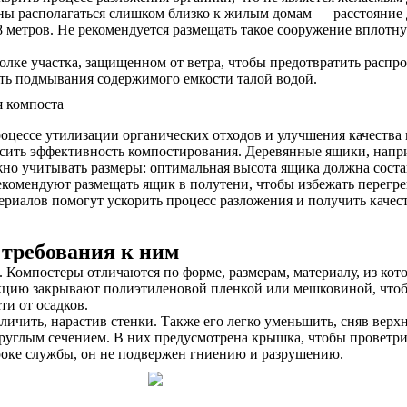
ы располагаться слишком близко к жилым домам — расстояние д
 8 метров. Не рекомендуется размещать такое сооружение вплот
лке участка, защищенном от ветра, чтобы предотвратить распро
ть подмывания содержимого емкости талой водой.
роцессе утилизации органических отходов и улучшения качеств
ысить эффективность компостирования. Деревянные ящики, напр
но учитывать размеры: оптимальная высота ящика должна соста
комендуют размещать ящик в полутени, чтобы избежать перегре
ериалов помогут ускорить процесс разложения и получить качес
 требования к ним
Компостеры отличаются по форме, размерам, материалу, из кото
укцию закрывают полиэтиленовой пленкой или мешковиной, чтоб
и от осадков.
ичить, нарастив стенки. Также его легко уменьшить, сняв верхн
руглым сечением. В них предусмотрена крышка, чтобы проветрив
оке службы, он не подвержен гниению и разрушению.