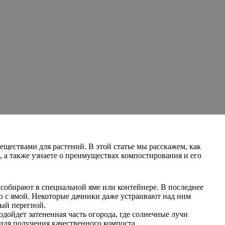
еществами для растений. В этой статье мы расскажем, как
, а также узнаете о преимуществах компостирования и его
х собирают в специальной яме или контейнере. В последнее
ю с ямой. Некоторые дачники даже устраивают над ним
вый перегной.
одойдет затененная часть огорода, где солнечные лучи
для получения качественного компоста.