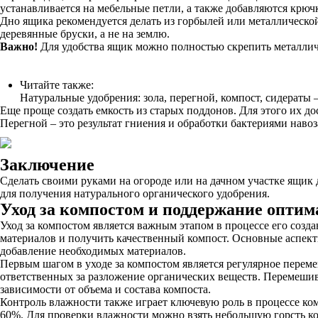
устанавливается на мебельные петли, а также добавляются крюч
Дно ящика рекомендуется делать из горбылей или металлическо
деревянные бруски, а не на землю.
Важно!
Для удобства ящик можно полностью скрепить металличес
Читайте также:
Натуральные удобрения: зола, перегной, компост, сидераты 
Еще проще создать емкость из старых поддонов. Для этого их д
Перегной – это результат гниения и обработки бактериями наво
Заключение
Сделать своими руками на огороде или на дачном участке ящик
для получения натурального органического удобрения.
Уход за компостом и поддержание опти
Уход за компостом является важным этапом в процессе его соз
материалов и получить качественный компост. Основные аспек
добавление необходимых материалов.
Первым шагом в уходе за компостом является регулярное перем
ответственных за разложение органических веществ. Перемешив
зависимости от объема и состава компоста.
Контроль влажности также играет ключевую роль в процессе к
60%. Для проверки влажности можно взять небольшую горсть комп