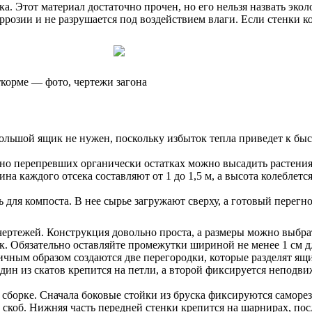
ка. Этот материал достаточно прочен, но его нельзя назвать э
розии и не разрушается под воздействием влаги. Если стенки ко
откорме — фото, чертежи загона
ольшой ящик не нужен, поскольку избыток тепла приведет к бы
ично перепревших органически остатках можно высадить растени
а каждого отсека составляют от 1 до 1,5 м, а высота колеблется 
 для компоста. В нее сырье загружают сверху, а готовый перегно
ертежей. Конструкция довольно проста, а размеры можно выбрат
к. Обязательно оставляйте промежутки шириной не менее 1 см 
чным образом создаются две перегородки, которые разделят ящи
дин из скатов крепится на петли, а второй фиксируется неподв
 сборке. Сначала боковые стойки из бруска фиксируются саморе
коб. Нижняя часть передней стенки крепится на шарнирах, пос