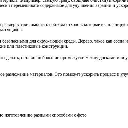
материалы (например, свежую траву, овощные очистки) и коричне
чески перемешивать содержимое для улучшения аэрации и ускор
о размер в зависимости от объема отходов, которые вы планиру
лько ящиков.
безопасными для окружающей среды. Дерево, такое как сосна ил
кие или пластиковые конструкции.
о сделать, оставив небольшие промежутки между досками или 
ое разложение материалов. Это поможет ускорить процесс и улу
по изготовлению разными способами с фото