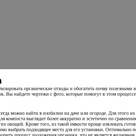
а
лизировать органические отходы и обогатить почву полезными в
к. Вы найдете чертежи с фото, которые помогут в этом процессе
сегда можно найти в изобилии на даче или огороде. Для этого и
ля компоста выглядит более аккуратно и эстетично по сравнени
их овощей. Кроме того, из такой емкости проще извлекать гото
димо выбрать подходящее место для его установки. Оптимально п
рить процесс разложения органики, что не является желаемым 