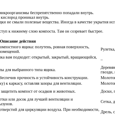
 микроорганизмы беспрепятственно попадали внутрь.
 кислород проникал внутрь.
ки не смыли полезные вещества. Иногда в качестве укрытия исп
туп к нижнему слою компоста. Там он созревает быстрее.
Описание действия
омпостного ящика: полутень, ровная поверхность,
Рулетка
 помещений.
ика вам подходит: открытый, закрытый, вращающийся,
–
Деревян
лы для выбранного типа ящика.
гвозди,
беспечив прочность и устойчивость конструкции.
Молоток
ку) к каркасу, оставляя зазоры для вентиляции.
Молоток
 защитить компост от осадков и животных.
Доски, 
сетки или досок для лучшей вентиляции и
Сетка, 
ызунов.
 отверстий для циркуляции воздуха. При необходимости,
Дрель, 