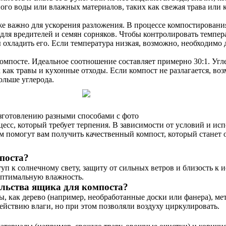
ного воды или влажных материалов, таких как свежая трава или
 важно для ускорения разложения. В процессе компостирования
 для вредителей и семян сорняков. Чтобы контролировать темпер
 охладить его. Если температура низкая, возможно, необходимо 
компосте. Идеальное соотношение составляет примерно 30:1. Угле
 как травы и кухонные отходы. Если компост не разлагается, воз
ольше углерода.
изготовлению разными способами с фото
есс, который требует терпения. В зависимости от условий и исп
м помогут вам получить качественный компост, который станет 
поста?
п к солнечному свету, защиту от сильных ветров и близость к и
 оптимальную влажность.
ельства ящика для компоста?
ы, как дерево (например, необработанные доски или фанера), м
йствию влаги, но при этом позволяли воздуху циркулировать.