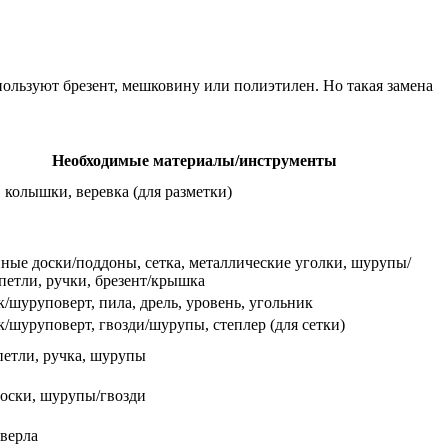
ользуют брезент, мешковину или полиэтилен. Но такая замена
Необходимые материалы/инструменты
, колышки, веревка (для разметки)
ные доски/поддоны, сетка, металлические уголки, шурупы/
 петли, ручки, брезент/крышка
/шуруповерт, пила, дрель, уровень, угольник
/шуруповерт, гвозди/шурупы, степлер (для сетки)
петли, ручка, шурупы
доски, шурупы/гвозди
сверла