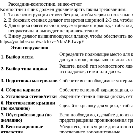
Рассадник-компостник, видео-отчет
Компостный ящик должен удовлетворять таким требованиям:
Такие конструкции строят без дна, чтобы черви и полезные
В боковых стенках делают отверстия шириной 2-3 см, чтобы
Для ящика обязательно предусматривают крышку, чтобы осад
непрактична и выглядит не привлекательно.
Внизу делают выдвигающуюся планку, чтобы обеспечить дос
https://youtube.com/watch?v=YbbZP-fwzgE
Этап сооружения
Определите подходящее место для к
1. Выбор места
доступ к воде, подальше от жилых
Решите, какой тип компостного ящ
2. Выбор типа ящика
из поддонов, сетки или досок.
3. Подготовка материалов
Соберите все необходимые материа
4. Сборка каркаса
Соберите основной каркас ящика, о
5. Установка стенок/сетки
Закрепите стенки ящика (доски, сет
6. Изготовление крышки
Сделайте крышку для ящика, чтобы
(по желанию)
7. Обустройство дна (по
Если необходимо, сделайте дно из 
желанию)
предотвращения проникновения гр
8. Вентиляционные
Убедитесь, что в ящике достаточно
отверстия
просверлите дополнительные.