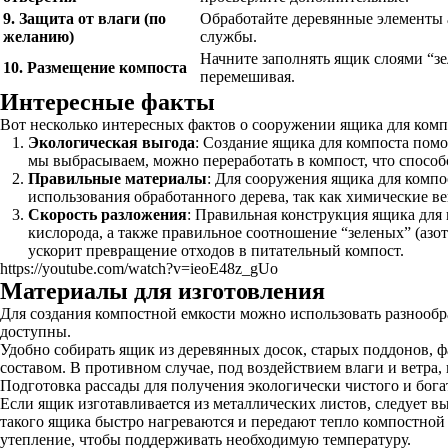
9. Защита от влаги (по
Обработайте деревянные элементы 
желанию)
службы.
Начните заполнять ящик слоями “з
10. Размещение компоста
перемешивая.
Интересные факты
Вот несколько интересных фактов о сооружении ящика для комп
Экологическая выгода
: Создание ящика для компоста помо
мы выбрасываем, можно переработать в компост, что спос
Правильные материалы
: Для сооружения ящика для компо
использования обработанного дерева, так как химические ве
Скорость разложения
: Правильная конструкция ящика для
кислорода, а также правильное соотношение “зеленых” (азо
ускорит превращение отходов в питательный компост.
https://youtube.com/watch?v=ieoE48z_gUo
Материалы для изготовления
Для создания компостной емкости можно использовать разнообра
доступны.
Удобно собирать ящик из деревянных досок, старых поддонов, 
составом. В противном случае, под воздействием влаги и ветра,
Подготовка рассады для получения экологически чистого и бог
Если ящик изготавливается из металлических листов, следует
такого ящика быстро нагреваются и передают тепло компостной 
утепление, чтобы поддерживать необходимую температуру.