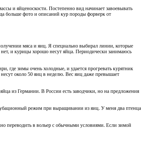
массы и яйценоскости. Постепенно вид начинает завоевывать
куда больше фото и описаний кур породы форверк от
в получении мяса и яиц. Я специально выбирал линии, которые
и нет, и курицы хорошо несут яйца. Периодически занимаюсь
ири, где зимы очень холодные, и удается прогревать курятник
е несут около 50 яиц в неделю. Вес яиц даже превышает
яйца из Германии. В России есть заводчики, но на предложения
нкубационный режим при выращивании из яиц. У меня два птенца
жно переводить в вольер с обычными условиями. Если зимой