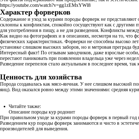
https://youtube.com/watch?v=gg1zEMxYWl8
Характер форверков
Содержание и уход за курами породы форверк не представляют 
склонны к конфликтам, спокойно сосуществуют как с другими 
для употребления в пищу, а не для разведения. Конфликты межд
Как видно на фотографиях и в описаниях, несмотря на то, что 
физических характеристиках. Форверки не способны высоко лета
установке слишком высоких заборов, но и метровая преграда бу
Интересный факт! По отзывам заводчиков, даже взрослые особи
перестают паниковать при появлении владельца уже через неде
Разведение перепелов стало актуальным в последнее время, та
Ценность для хозяйства
Порода создавалась как мясо-яичная. У нее слишком высокий по
яиц). Вид оказался ровно между этими значениями: средняя куриц
Читайте также:
Описание породы кур родонит
При правильном уходе за курами породы форверк в первый год по
Разведением кур породы форверк занимаются и чисто в эстетич
производителей для выведения.