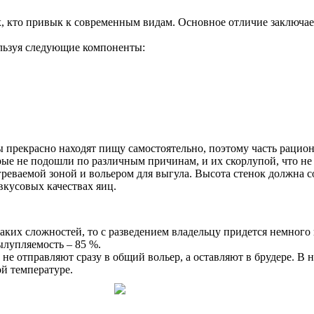
, кто привык к современным видам. Основное отличие заключаетс
ользуя следующие компоненты:
 прекрасно находят пищу самостоятельно, поэтому часть рациона
рые не подошли по различным причинам, и их скорлупой, что не
реваемой зоной и вольером для выгула. Высота стенок должна со
вкусовых качествах яиц.
аких сложностей, то с разведением владельцу придется немного 
ылупляемость – 85 %.
не отправляют сразу в общий вольер, а оставляют в брудере. В
й температуре.