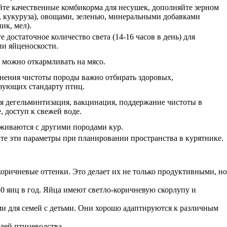
те качественные комбикорма для несушек, дополняйте зерном
 кукуруза), овощами, зеленью, минеральными добавками
ик, мел).
е достаточное количество света (14-16 часов в день) для
и яйценоскости.
 можно откармливать на мясо.
нения чистоты породы важно отбирать здоровых,
вующих стандарту птиц.
я дегельминтизация, вакцинация, поддержание чистоты в
, доступ к свежей воде.
живаются с другими породами кур.
е эти параметры при планировании пространства в курятнике.
коричневые оттенки. Это делает их не только продуктивными, но
50 яиц в год. Яйца имеют светло-коричневую скорлупу и
и для семей с детьми. Они хорошо адаптируются к различным
лей птицеводства.