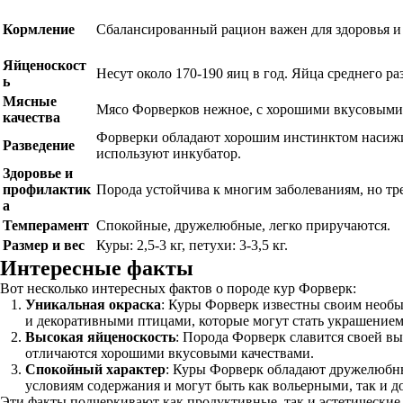
Кормление
Сбалансированный рацион важен для здоровья и
Яйценоскост
Несут около 170-190 яиц в год. Яйца среднего ра
ь
Мясные
Мясо Форверков нежное, с хорошими вкусовыми 
качества
Форверки обладают хорошим инстинктом насижив
Разведение
используют инкубатор.
Здоровье и
профилактик
Порода устойчива к многим заболеваниям, но тр
а
Темперамент
Спокойные, дружелюбные, легко приручаются.
Размер и вес
Куры: 2,5-3 кг, петухи: 3-3,5 кг.
Интересные факты
Вот несколько интересных фактов о породе кур Форверк:
Уникальная окраска
: Куры Форверк известны своим необыч
и декоративными птицами, которые могут стать украшением
Высокая яйценоскость
: Порода Форверк славится своей вы
отличаются хорошими вкусовыми качествами.
Спокойный характер
: Куры Форверк обладают дружелюбны
условиям содержания и могут быть как вольерными, так и 
Эти факты подчеркивают как продуктивные, так и эстетические 