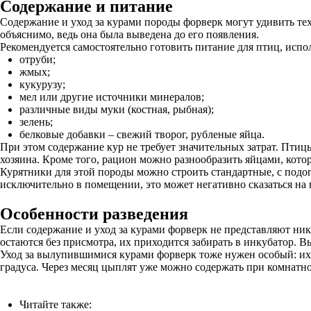
Содержание и питание
Содержание и уход за курами породы форверк могут удивить тех
объяснимо, ведь она была выведена до его появления.
Рекомендуется самостоятельно готовить питание для птиц, исп
отруби;
жмых;
кукурузу;
мел или другие источники минералов;
различные виды муки (костная, рыбная);
зелень;
белковые добавки – свежий творог, рубленые яйца.
При этом содержание кур не требует значительных затрат. Птицы
хозяина. Кроме того, рацион можно разнообразить яйцами, кото
Курятники для этой породы можно строить стандартные, с подог
исключительно в помещении, это может негативно сказаться на 
Особенности разведения
Если содержание и уход за курами форверк не представляют ник
остаются без присмотра, их приходится забирать в инкубатор. В
Уход за вылупившимися курами форверк тоже нужен особый: их 
градуса. Через месяц цыплят уже можно содержать при комнатно
Читайте также: