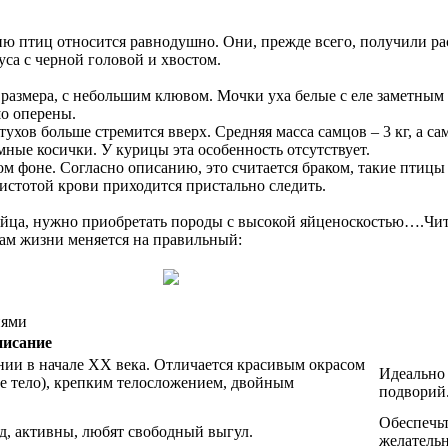
ию птиц относится равнодушно. Они, прежде всего, получили ра
уса с черной головой и хвостом.
о размера, с небольшим клювом. Мочки уха белые с еле заметны
шо оперены.
ухов больше стремится вверх. Средняя масса самцов – 3 кг, а сам
мные косички. У курицы эта особенность отсутствует.
ом фоне. Согласно описанию, это считается браком, такие птиц
чистотой крови приходится пристально следить.
яйца, нужно приобретать породы с высокой яйценоскостью….Чи
ам жизни меняется на правильный:
иями
исание
нии в начале XX века. Отличается красивым окрасом
Идеально 
ое тело), крепким телосложением, двойным
подворий
Обеспечьт
д, активны, любят свободный выгул.
желательн