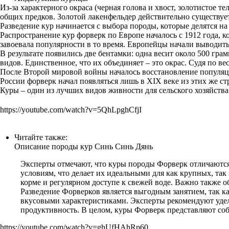
Из-за характерного окраса (черная голова и хвост, золотистое 
общих предков. Золотой лакенфельдер действительно существует
Разведение кур начинается с выбора породы, которые делятся 
Распространение кур форверк по Европе началось с 1912 года, ко
завоевала популярности в то время. Европейцы начали выводит
В результате появились две бентамки: одна весит около 500 гр
видов. Единственное, что их объединяет – это окрас. Судя по в
После Второй мировой войны началось восстановление популяци
России форверк начал появляться лишь в XIX веке из этих же ст
Куры – один из лучших видов живности для сельского хозяйств
https://youtube.com/watch?v=5QhLpghCfjI
Читайте также:
Описание породы кур Синь Синь Дянь
Эксперты отмечают, что куры породы Форверк отличаютс
условиям, что делает их идеальными для как крупных, так
корме и регулярном доступе к свежей воде. Важно также 
Разведение Форверков является выгодным занятием, так ка
вкусовыми характеристиками. Эксперты рекомендуют удел
продуктивность. В целом, куры Форверк представляют собо
https://youtube.com/watch?v=ghUfHAhRp60