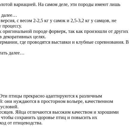
 золотой вариацией. На самом деле, эти породы имеют лишь
ь далее…
сия, с весом 2-2,5 кг у самок и 2,5-3,2 кг у самцов, не
 процессу.
 к оригинальной породе форверк, так как произошли от других
 в декоративных целях.
ермании, где проводятся выставки и клубные соревнования. В
тать далее…
 Эти птицы прекрасно адаптируются к различным
ий: они нуждаются в просторном вольере, качественном
 условий.
 месяцев. Яйца отличаются высоким качеством и хорошими
чтобы сохранить здоровье птиц и повысить их
ход от птицеводства.