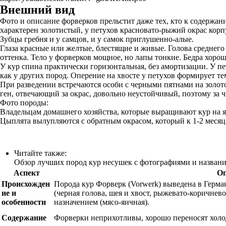
Внешний вид
Фото и описание форверков прельстит даже тех, кто к содержан
характерен золотистый, у петухов красновато-рыжий окрас корп
Зубцы гребня и у самцов, и у самок приглушенно-алые.
Глаза красные или желтые, блестящие и живые. Голова среднег
оттенка. Тело у форверков мощное, но лапы тонкие. Бедра хоро
У кур спина практически горизонтальная, без амортизации. У пет
как у других пород. Оперение на хвосте у петухов формирует те
При разведении встречаются особи с черными пятнами на золот
ген, отвечающий за окрас, довольно неустойчивый, поэтому за 
Фото породы:
Владельцам домашнего хозяйства, которые выращивают кур на 
Цыплята вылупляются с обратным окрасом, который к 1-2 месяц
Читайте также:
Обзор лучших пород кур несушек с фотографиями и назван
Аспект
Оп
Происхожден
Порода кур Форверк (Vorwerk) выведена в Герма
ие и
(черная голова, шея и хвост, рыжевато-коричнев
особенности
назначением (мясо-яичная).
Содержание
Форверки неприхотливы, хорошо переносят холо