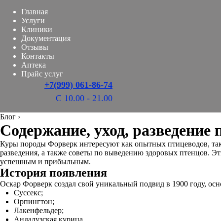
Главная
Услуги
Клиники
Документация
Отзывы
Контакты
Аптека
Прайс услуг
+7(999) 061-86-74
С 10.00 - 21.00
Блог
›
Содержание, уход, разведение
Куры породы Форверк интересуют как опытных птицеводов, так 
разведения, а также советы по выведению здоровых птенцов. Эт
успешным и прибыльным.
История появления
Оскар Форверк создал свой уникальный подвид в 1900 году, ос
Суссекс;
Орпингтон;
Лакенфельдер;
Андалузская курица.