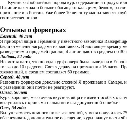
Кучинская юбилейная порода кур: содержание и продуктивн
Питание как можно больше обогащают кальцием, белком, различн
признание и в России. Уже более 10 лет энтузиасты завозят кл
соотечественников.
Отзывы о форверках
Евгений, 40 лет
Я приобрел яйца в Германии у известного заводчика Rassegeflüg
были отмечены наградами на выставках. В настоящее время у ме
разведением и продажей цыплят, 4 линии дают в среднем по 30 
Любовь, 52 года
Несмотря на то, что порода кур форверк была выведена в Европе
только до 10 градусов. Свет я держу на протяжении 16 часов. П
заявленный, в среднем составляет 60 граммов.
Сергей, 48 лет
Разводить форверков довольно сложно! Я проживаю в Самаре, и 
о разведении они почти не реагируют.
Ольга, 56 лет
Куры хорошие, мясо очень вкусное, яйца не имеют особых отли
вылупились с кривыми пальцами из-за допущенной ошибки.
Олег, 54 года
Вылупляемость немного ниже заявленной, у меня получилось 75
обеспечивать дополнительное освещение, куры начнут нести яйц