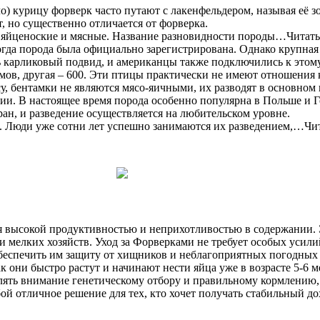
тело) курицу форверк часто путают с лакенфельдером, называя её
, но существенно отличается от форверка.
на яйценоские и мясные. Название разновидности породы…Читат
гда порода была официально зарегистрирована. Однако крупная вер
ь карликовый подвид, и американцы также подключились к этому
аммов, другая – 600. Эти птицы практически не имеют отношения
есу, бентамки не являются мясо-яичными, их разводят в основном
и. В настоящее время порода особенно популярна в Польше и Г
ран, и разведение осуществляется на любительском уровне.
а. Люди уже сотни лет успешно занимаются их разведением,…Чи
я высокой продуктивностью и неприхотливостью в содержании.
 и мелких хозяйств. Уход за Форверками не требует особых усил
обеспечить им защиту от хищников и неблагоприятных погодных
к они быстро растут и начинают нести яйца уже в возрасте 5-6
ять внимание генетическому отбору и правильному кормлению, 
й отличное решение для тех, кто хочет получать стабильный до