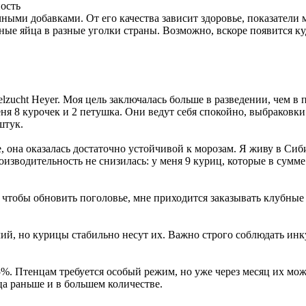
ость
ыми добавками. От его качества зависит здоровье, показатели 
убные яйца в разные уголки страны. Возможно, вскоре появится 
elzucht Heyer. Моя цель заключалась больше в разведении, чем 
ня 8 курочек и 2 петушка. Они ведут себя спокойно, выбраковк
штук.
, она оказалась достаточно устойчивой к морозам. Я живу в Сиб
роизводительность не снизилась: у меня 9 куриц, которые в сумм
чтобы обновить поголовье, мне приходится заказывать клубные 
чий, но курицы стабильно несут их. Важно строго соблюдать и
%. Птенцам требуется особый режим, но уже через месяц их мо
а раньше и в большем количестве.