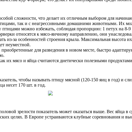
особой сложности, что делает их отличным выбором для начина
птицами, так и с неагрессивными домашними животными. Их мож
у птицами можно избежать, соблюдая пропорцию: 1 петух на 8-9 
форверки относятся к мясо-яичному направлению, они унаследова
ть из-за особенностей строения крыла. Максимальная высота их 
дет неуместной.
, приобретенные для разведения в новом месте, быстро адаптир
лю.
к как их мясо и яйца считаются диетически полезными продукта
казатель, чтобы называть птицу мясной (120-150 яиц в год) и с
а несет 170 шт. в год.
ловой зрелости показатель может оказаться выше. Вес яйца в сре
еских целях. В Европе устраиваются клубные соревнования и вы