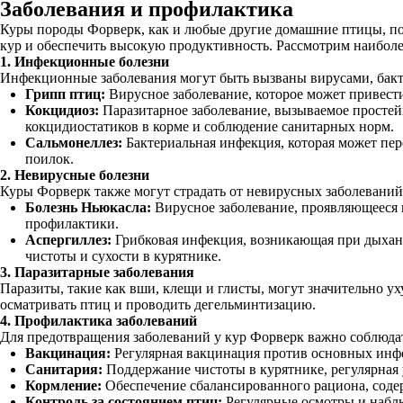
Заболевания и профилактика
Куры породы Форверк, как и любые другие домашние птицы, по
кур и обеспечить высокую продуктивность. Рассмотрим наибол
1. Инфекционные болезни
Инфекционные заболевания могут быть вызваны вирусами, бакт
Грипп птиц:
Вирусное заболевание, которое может привести
Кокцидиоз:
Паразитарное заболевание, вызываемое простей
кокцидиостатиков в корме и соблюдение санитарных норм.
Сальмонеллез:
Бактериальная инфекция, которая может пер
поилок.
2. Невирусные болезни
Куры Форверк также могут страдать от невирусных заболеваний,
Болезнь Ньюкасла:
Вирусное заболевание, проявляющееся 
профилактики.
Аспергиллез:
Грибковая инфекция, возникающая при дыхан
чистоты и сухости в курятнике.
3. Паразитарные заболевания
Паразиты, такие как вши, клещи и глисты, могут значительно у
осматривать птиц и проводить дегельминтизацию.
4. Профилактика заболеваний
Для предотвращения заболеваний у кур Форверк важно соблюда
Вакцинация:
Регулярная вакцинация против основных инф
Санитария:
Поддержание чистоты в курятнике, регулярная 
Кормление:
Обеспечение сбалансированного рациона, соде
Контроль за состоянием птиц:
Регулярные осмотры и наблю