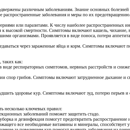
двержены различным заболеваниям. Знание основных болезней 
ее распространенные заболевания и меры по их предотвращению
ериями или паразитами. К числу наиболее распространенных ин
 к высокой смертности. Симптомы включают кашель, чихание, выд
шими организмами. Проявляется в виде поноса, потери аппетита
едаваться через зараженные яйца и корм. Симптомы включают по
 таких как:
в виде респираторных симптомов, нервных расстройств и сниж
ии спор грибов. Симптомы включают затрудненное дыхание и с
худшить здоровье кур. Симптомы включают зуд, потерю перьев и
ть несколько ключевых правил:
екционных заболеваний поможет защитить стадо.
уборка и дезинфекция помогут предотвратить распространение 
ржащего все необходимые витамины и минералы, способствует
дение за поведением кур помогут выявить заболевания на ранни