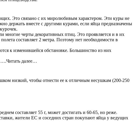
ющих. Это связано с их миролюбивым характером. Эти куры не
но держать вместе с другими курами, если яйца предназначены
курочек.
ли многие черты декоративных птиц. Это проявляется и в их
полета составляет 2 метра. Поэтому нет необходимости в
уются к изменившейся обстановке. Большинство из них
ми….Читать далее…
лишком низкий, чтобы отнести ее к отличным несушкам (200-250
днем составляет 55 г, может достигать и 60-65, но реже.
ставки, жители ЕС и соседних стран покупают яйца у ведущих