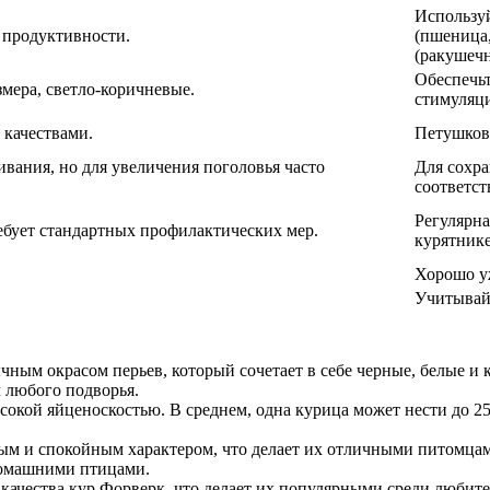
Используй
 продуктивности.
(пшеница,
(ракушечн
Обеспечьт
змера, светло-коричневые.
стимуляци
качествами.
Петушков
ания, но для увеличения поголовья часто
Для сохра
соответст
Регулярна
ебует стандартных профилактических мер.
курятнике
Хорошо у
Учитывайт
ным окрасом перьев, который сочетает в себе черные, белые и 
 любого подворья.
сокой яйценоскостью. В среднем, одна курица может нести до 2
м и спокойным характером, что делает их отличными питомцам
домашними птицами.
качества кур Форверк, что делает их популярными среди любите