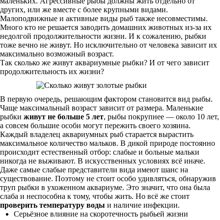
маленьких. Агрессивные рыбы должны жить отдельно от
других, или же вместе с более крупными видами.
Малоподвижные и активные виды рыб также несовместимы.
Много кто не решается заводить домашних животных из-за их
недолгой продолжительности жизни. И к сожалению, рыбки
тоже вечно не живут. Но исключительно от человека зависит их
максимально возможный возраст.
Так сколько же живут аквариумные рыбки? И от чего зависит
продолжительность их жизни?
В первую очередь, решающим фактором становится вид рыбы.
Чаще максимальный возраст зависит от размера. Маленькие
рыбки
живут не больше 5 лет
, рыбы покрупнее — около 10 лет,
а совсем большие особи могут пережить своего хозяина.
Каждый владелец аквариумных рыб старается вырастить
максимальное количество мальков. В дикой природе постоянно
происходит естественный отбор: слабые и больные мальки
никогда не выживают. В искусственных условиях всё иначе.
Даже самые слабые представители вида имеют шанс на
существование. Поэтому не стоит особо удивляться, обнаружив
труп рыбки в ухоженном аквариуме. Это значит, что она была
слаба и неспособна к тому, чтобы жить. Но всё же стоит
проверить температуру воды
и наличие инфекции.
Серьёзное влияние на скоротечность рыбьей жизни