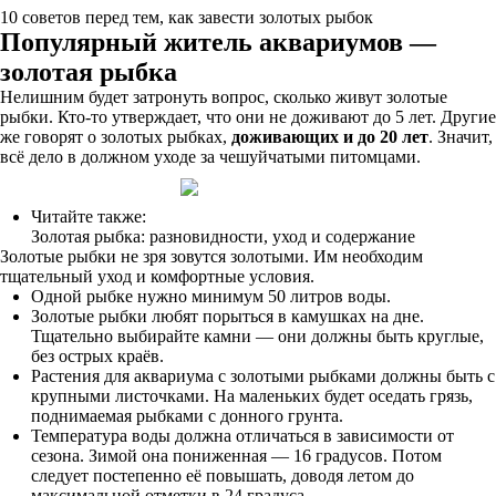
10 советов перед тем, как завести золотых рыбок
Популярный житель аквариумов —
золотая рыбка
Нелишним будет затронуть вопрос, сколько живут золотые
рыбки. Кто-то утверждает, что они не доживают до 5 лет. Другие
же говорят о золотых рыбках,
доживающих и до 20 лет
. Значит,
всё дело в должном уходе за чешуйчатыми питомцами.
Читайте также:
Золотая рыбка: разновидности, уход и содержание
Золотые рыбки не зря зовутся золотыми. Им необходим
тщательный уход и комфортные условия.
Одной рыбке нужно минимум 50 литров воды.
Золотые рыбки любят порыться в камушках на дне.
Тщательно выбирайте камни — они должны быть круглые,
без острых краёв.
Растения для аквариума с золотыми рыбками должны быть с
крупными листочками. На маленьких будет оседать грязь,
поднимаемая рыбками с донного грунта.
Температура воды должна отличаться в зависимости от
сезона. Зимой она пониженная — 16 градусов. Потом
следует постепенно её повышать, доводя летом до
максимальной отметки в 24 градуса.