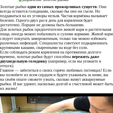
Золотые рыбки
одни из самых прожорливых существ
. Они
всегда остаются голодными, сколько бы они ни съели. Но
поддаваться на их уговоры нельзя. Частая кормёжка вызывает
болезни. Одного-двух раз в день для кормления будет
достаточно. Порции не должны быть большими.
Для золотых рыбок предпочтителен живой корм и растительная
пища, иногда можно побаловать и сухими кормами. Живой корм
следует покупать замороженным, только так можно избежать
различных инфекций. Специалисты советуют подкармливать
крупяными кашами, сваренными на воде без соли.
Если соблюдать режим кормления на протяжении долгого
времени, золотые рыбки будут способны
пережить даже
двухнедельную голодовку
(например, если вы уезжаете в
отпуск).
Главное — заботиться о своих горячо любимых питомцах! Если
вы полюбите их всем сердцем и будете ухаживать за ними, вы
на своём опыте сможете узнать, сколько живут аквариумные
рыбки. И вас удивит, насколько долгой и счастливой может быть
их жизнь!