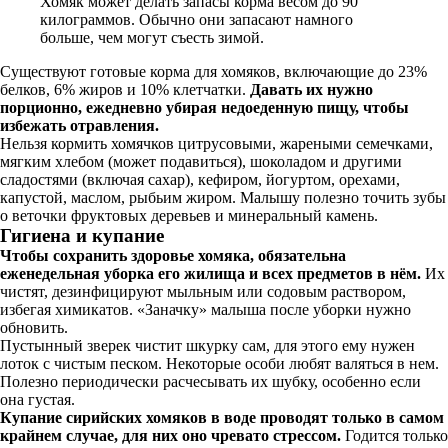
Хомяк может делать запасы корма весом до 90
килограммов. Обычно они запасают намного
больше, чем могут съесть зимой.
Существуют готовые корма для хомяков, включающие до 23%
белков, 6% жиров и 10% клетчатки.
Давать их нужно
порционно, ежедневно убирая недоеденную пищу, чтобы
избежать отравления.
Нельзя кормить хомячков цитрусовыми, жареными семечками,
мягким хлебом (может подавиться), шоколадом и другими
сладостями (включая сахар), кефиром, йогуртом, орехами,
капустой, маслом, рыбьим жиром. Малышу полезно точить зубы
о веточки фруктовых деревьев и минеральный камень.
Гигиена и купание
Чтобы сохранить здоровье хомяка, обязательна
еженедельная уборка его жилища и всех предметов в нём.
Их
чистят, дезинфицируют мыльным или содовым раствором,
избегая химикатов. «Заначку» малыша после уборки нужно
обновить.
Пустынный зверек чистит шкурку сам, для этого ему нужен
лоток с чистым песком. Некоторые особи любят валяться в нем.
Полезно периодически расчесывать их шубку, особенно если
она густая.
Купание сирийских хомяков в воде проводят только в самом
крайнем случае, для них оно чревато стрессом.
Годится только