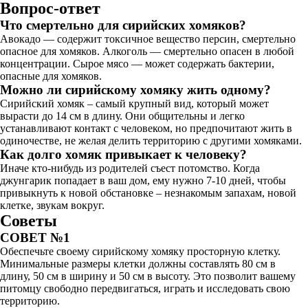
Вопрос-ответ
Что смертельно для сирийских хомяков?
Авокадо — содержит токсичное вещество персин, смертельно
опасное для хомяков. Алкоголь — смертельно опасен в любой
концентрации. Сырое мясо — может содержать бактерии,
опасные для хомяков.
Можно ли сирийскому хомяку жить одному?
Сирийский хомяк – самый крупный вид, который может
вырасти до 14 см в длину. Они общительны и легко
устанавливают контакт с человеком, но предпочитают жить в
одиночестве, не желая делить территорию с другими хомяками.
Как долго хомяк привыкает к человеку?
Иначе кто-нибудь из родителей съест потомство. Когда
джунгарик попадает в ваш дом, ему нужно 7-10 дней, чтобы
привыкнуть к новой обстановке – незнакомым запахам, новой
клетке, звукам вокруг.
Советы
СОВЕТ №1
Обеспечьте своему сирийскому хомяку просторную клетку.
Минимальные размеры клетки должны составлять 80 см в
длину, 50 см в ширину и 50 см в высоту. Это позволит вашему
питомцу свободно передвигаться, играть и исследовать свою
территорию.