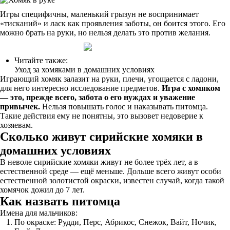
Игры специфичны, маленький грызун не воспринимает
«тисканий» и ласк как проявления заботы, он боится этого. Его
можно брать на руки, но нельзя делать это против желания.
Читайте также:
Уход за хомяками в домашних условиях
Играющий хомяк залазит на руки, плечи, угощается с ладони,
для него интересно исследование предметов.
Игра с хомяком
— это, прежде всего, забота о его нуждах и уважение
привычек.
Нельзя повышать голос и наказывать питомца.
Такие действия ему не понятны, это вызовет недоверие к
хозяевам.
Сколько живут сирийские хомяки в
домашних условиях
В неволе сирийские хомяки живут не более трёх лет, а в
естественной среде — ещё меньше. Дольше всего живут особи
естественной золотистой окраски, известен случай, когда такой
хомячок дожил до 7 лет.
Как назвать питомца
Имена для мальчиков:
По окраске: Рудди, Перс, Абрикос, Снежок, Вайт, Ночик,