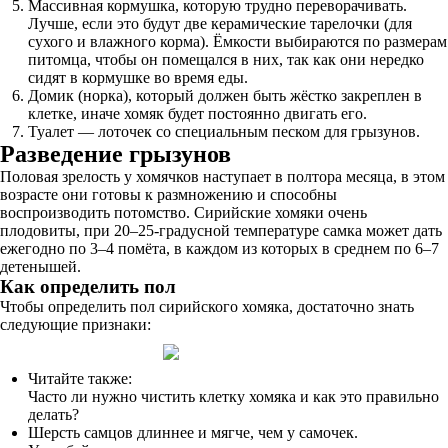
Массивная кормушка, которую трудно переворачивать.
Лучше, если это будут две керамические тарелочки (для
сухого и влажного корма). Ёмкости выбираются по размерам
питомца, чтобы он помещался в них, так как они нередко
сидят в кормушке во время еды.
Домик (норка), который должен быть жёстко закреплен в
клетке, иначе хомяк будет постоянно двигать его.
Туалет — лоточек со специальным песком для грызунов.
Разведение грызунов
Половая зрелость у хомячков наступает в полтора месяца, в этом
возрасте они готовы к размножению и способны
воспроизводить потомство. Сирийские хомяки очень
плодовиты, при 20–25-градусной температуре самка может дать
ежегодно по 3–4 помёта, в каждом из которых в среднем по 6–7
детенышей.
Как определить пол
Чтобы определить пол сирийского хомяка, достаточно знать
следующие признаки:
Читайте также:
Часто ли нужно чистить клетку хомяка и как это правильно
делать?
Шерсть самцов длиннее и мягче, чем у самочек.