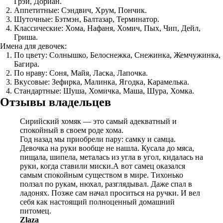
Грэй, Дориан.
Аппетитные: Сэндвич, Хрум, Пончик.
Шуточные: Бэтмэн, Балтазар, Терминатор.
Классические: Хома, Нафаня, Хомич, Пых, Чип, Дейл,
Гриша.
Имена для девочек:
По цвету: Солнышко, Белоснежка, Снежинка, Жемчужинка,
Багира.
По нраву: Соня, Майя, Ласка, Лапочка.
Вкусовые: Зефирка, Малинка, Ягодка, Карамелька.
Стандартные: Шуша, Хомичка, Маша, Шура, Хомка.
Отзывы владельцев
Сирийский хомяк — это самый адекватный и
спокойный в своем роде хома.
Год назад мы приобрели пару: самку и самца.
Девочка на руки вообще не нашла. Кусала до мяса,
пищала, шипела, металась из угла в угол, кидалась на
руки, когда ставили миски.А вот самец оказался
самым спокойным существом в мире. Тихонько
ползал по рукам, нюхал, разглядывал. Даже спал в
ладонях. Позже сам начал проситься на ручки. И вел
себя как настоящий полноценный домашний
питомец.
Zlaza