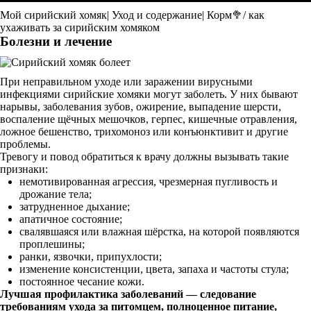
Мой сирийский хомяк| Уход и содержание| Корм🥦/ как
ухаживать за сирийским хомяком
Болезни и лечение
При неправильном уходе или заражении вирусными
инфекциями сирийские хомяки могут заболеть. У них бывают
нарывы, заболевания зубов, ожирение, выпадение шерсти,
воспаление щёчных мешочков, герпес, кишечные отравления,
ложное бешенство, трихомоноз или конъюнктивит и другие
проблемы.
Тревогу и повод обратиться к врачу должны вызывать такие
признаки:
немотивированная агрессия, чрезмерная пугливость и
дрожание тела;
затрудненное дыхание;
апатичное состояние;
свалявшаяся или влажная шёрстка, на которой появляются
проплешины;
ранки, язвочки, припухлости;
изменение консистенции, цвета, запаха и частоты стула;
постоянное чесание кожи.
Лучшая профилактика заболеваний — следование
требованиям ухода за питомцем, полноценное питание,