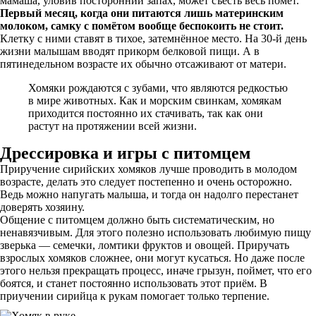
мамаша, уловив посторонний запах, может съесть весь помёт.
Первый месяц, когда они питаются лишь материнским
молоком, самку с помётом вообще беспокоить не стоит.
Клетку с ними ставят в тихое, затемнённое место. На 30-й день
жизни малышам вводят прикорм белковой пищи. А в
пятинедельном возрасте их обычно отсаживают от матери.
Хомяки рождаются с зубами, что являются редкостью
в мире животных. Как и морским свинкам, хомякам
приходится постоянно их стачивать, так как они
растут на протяжении всей жизни.
Дрессировка и игры с питомцем
Приручение сирийских хомяков лучше проводить в молодом
возрасте, делать это следует постепенно и очень осторожно.
Ведь можно напугать малыша, и тогда он надолго перестанет
доверять хозяину.
Общение с питомцем должно быть систематическим, но
ненавязчивым. Для этого полезно использовать любимую пищу
зверька — семечки, ломтики фруктов и овощей. Приручать
взрослых хомяков сложнее, они могут кусаться. Но даже после
этого нельзя прекращать процесс, иначе грызун, поймет, что его
боятся, и станет постоянно использовать этот приём. В
приучении сирийца к рукам помогает только терпение.