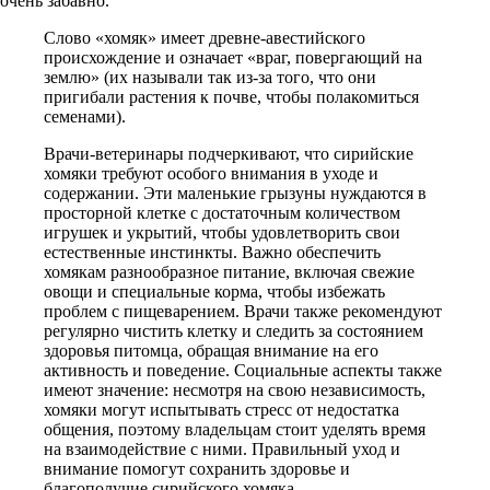
очень забавно.
Слово «хомяк» имеет древне-авестийского
происхождение и означает «враг, повергающий на
землю» (их называли так из-за того, что они
пригибали растения к почве, чтобы полакомиться
семенами).
Врачи-ветеринары подчеркивают, что сирийские
хомяки требуют особого внимания в уходе и
содержании. Эти маленькие грызуны нуждаются в
просторной клетке с достаточным количеством
игрушек и укрытий, чтобы удовлетворить свои
естественные инстинкты. Важно обеспечить
хомякам разнообразное питание, включая свежие
овощи и специальные корма, чтобы избежать
проблем с пищеварением. Врачи также рекомендуют
регулярно чистить клетку и следить за состоянием
здоровья питомца, обращая внимание на его
активность и поведение. Социальные аспекты также
имеют значение: несмотря на свою независимость,
хомяки могут испытывать стресс от недостатка
общения, поэтому владельцам стоит уделять время
на взаимодействие с ними. Правильный уход и
внимание помогут сохранить здоровье и
благополучие сирийского хомяка.