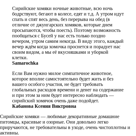
Сирийские хомяки ночные животные, всю ночь
бодрствуют, бегают в колесе, едят и т.д. А утром идут
спать и спят весь день, без перерыва на обед (в
отличие от джунгарских хомяков, которые днем
просыпаются, чтобы поесть). Поэтому возможность
пообщаться с Бусей у нас есть только поздно
вечером, утром самим некогда. В виду этого, каждый
вечер ждём когда хомочка проснется и порадует нас
своим видом, а мы её вкусняшками и уборкой
клетки.
Samarochka
Если Вам нужно милое симпатичное животное,
которое вполне самостоятельно будет жить и без
вашего особого участия, не будет требовать
глобальных расходов времени и денег на содержание
и при этом за ним будет интересно наблюдать —
сирийский хомячок очень даже подойдет.
Кабанова Ксения Виктровна
Сирийские хомяки — любимые декоративные домашние
питомцы, красивые и озорные. Они довольно легко
приручаются, не требовательны в уходе, очень чистоплотны и
активны.