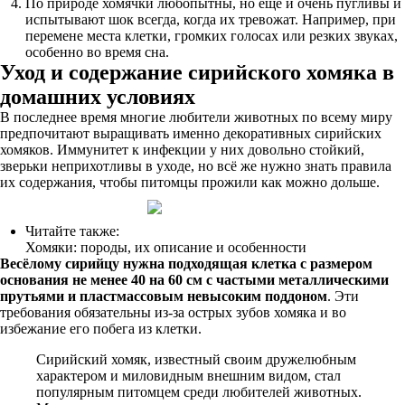
По природе хомячки любопытны, но ещё и очень пугливы и
испытывают шок всегда, когда их тревожат. Например, при
перемене места клетки, громких голосах или резких звуках,
особенно во время сна.
Уход и содержание сирийского хомяка в
домашних условиях
В последнее время многие любители животных по всему миру
предпочитают выращивать именно декоративных сирийских
хомяков. Иммунитет к инфекции у них довольно стойкий,
зверьки неприхотливы в уходе, но всё же нужно знать правила
их содержания, чтобы питомцы прожили как можно дольше.
Читайте также:
Хомяки: породы, их описание и особенности
Весёлому сирийцу нужна подходящая клетка с размером
основания не менее 40 на 60 см с частыми металлическими
прутьями и пластмассовым невысоким поддоном
. Эти
требования обязательны из-за острых зубов хомяка и во
избежание его побега из клетки.
Сирийский хомяк, известный своим дружелюбным
характером и миловидным внешним видом, стал
популярным питомцем среди любителей животных.