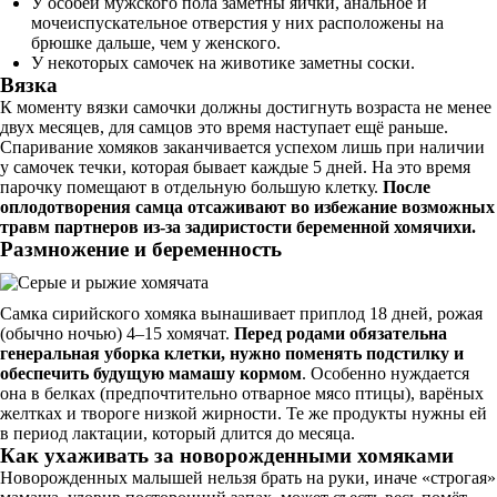
У особей мужского пола заметны яички, анальное и
мочеиспускательное отверстия у них расположены на
брюшке дальше, чем у женского.
У некоторых самочек на животике заметны соски.
Вязка
К моменту вязки самочки должны достигнуть возраста не менее
двух месяцев, для самцов это время наступает ещё раньше.
Спаривание хомяков заканчивается успехом лишь при наличии
у самочек течки, которая бывает каждые 5 дней. На это время
парочку помещают в отдельную большую клетку.
После
оплодотворения самца отсаживают во избежание возможных
травм партнеров из-за задиристости беременной хомячихи.
Размножение и беременность
Самка сирийского хомяка вынашивает приплод 18 дней, рожая
(обычно ночью) 4–15 хомячат.
Перед родами обязательна
генеральная уборка клетки, нужно поменять подстилку и
обеспечить будущую мамашу кормом
. Особенно нуждается
она в белках (предпочтительно отварное мясо птицы), варёных
желтках и твороге низкой жирности. Те же продукты нужны ей
в период лактации, который длится до месяца.
Как ухаживать за новорожденными хомяками
Новорожденных малышей нельзя брать на руки, иначе «строгая»