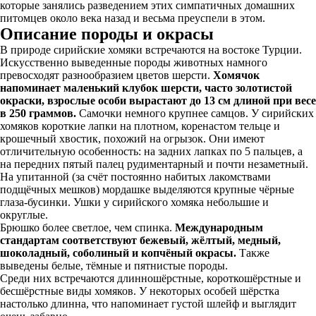
которые занялись разведением этих симпатичных домашних
питомцев около века назад и весьма преуспели в этом.
Описание породы и окрасы
В природе сирийские хомяки встречаются на востоке Турции.
Искусственно выведенные породы животных намного
превосходят разнообразием цветов шерсти.
Хомячок
напоминает маленький клубок шерсти, часто золотистой
окраски, взрослые особи вырастают до 13 см длиной при весе
в 250 граммов.
Самочки немного крупнее самцов. У сирийских
хомяков короткие лапки на плотном, коренастом тельце и
крошечный хвостик, похожий на огрызок. Они имеют
отличительную особенность: на задних лапках по 5 пальцев, а
на передних пятый палец рудиментарный и почти незаметный.
На упитанной (за счёт постоянно набитых лакомствами
подщёчных мешков) мордашке выделяются крупные чёрные
глаза-бусинки. Ушки у сирийского хомяка небольшие и
округлые.
Брюшко более светлое, чем спинка.
Международным
стандартам соответствуют бежевый, жёлтый, медный,
шоколадный, соболиный и копчёный окрасы.
Также
выведены белые, тёмные и пятнистые породы.
Среди них встречаются длинношёрстные, короткошёрстные и
бесшёрстные виды хомяков. У некоторых особей шёрстка
настолько длинна, что напоминает густой шлейф и выглядит