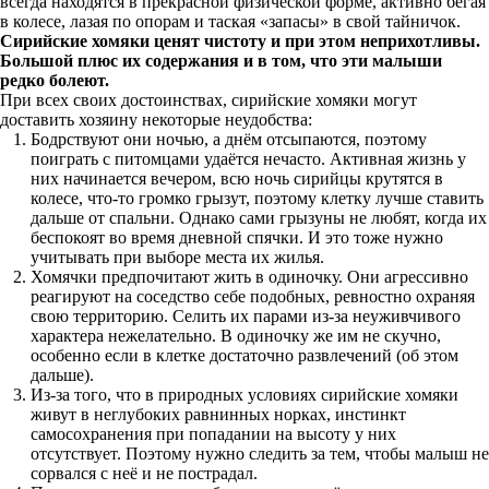
всегда находятся в прекрасной физической форме, активно бегая
в колесе, лазая по опорам и таская «запасы» в свой тайничок.
Сирийские хомяки ценят чистоту и при этом неприхотливы.
Большой плюс их содержания и в том, что эти малыши
редко болеют.
При всех своих достоинствах, сирийские хомяки могут
доставить хозяину некоторые неудобства:
Бодрствуют они ночью, а днём отсыпаются, поэтому
поиграть с питомцами удаётся нечасто. Активная жизнь у
них начинается вечером, всю ночь сирийцы крутятся в
колесе, что-то громко грызут, поэтому клетку лучше ставить
дальше от спальни. Однако сами грызуны не любят, когда их
беспокоят во время дневной спячки. И это тоже нужно
учитывать при выборе места их жилья.
Хомячки предпочитают жить в одиночку. Они агрессивно
реагируют на соседство себе подобных, ревностно охраняя
свою территорию. Селить их парами из-за неуживчивого
характера нежелательно. В одиночку же им не скучно,
особенно если в клетке достаточно развлечений (об этом
дальше).
Из-за того, что в природных условиях сирийские хомяки
живут в неглубоких равнинных норках, инстинкт
самосохранения при попадании на высоту у них
отсутствует. Поэтому нужно следить за тем, чтобы малыш не
сорвался с неё и не пострадал.