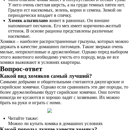
У него очень светлая шерсть, а на груди темных пятен нет.
Грызун ест насекомых, зелень, корни и семена. Зимой он
периодически впадает в спячку.
Хомяк альтиплано
живет в равнинах. Он внешне
напоминает песчанок. Его мех имеет коричнево-желтый
оттенок. В основе рациона представлены различные
насекомые.
Хомяки – наиболее распространенные грызуны, которых можно
держать в качестве домашних питомцев. Такие зверьки очень
милые, неприхотливые и дружелюбные. Однако перед выбором
этого животного необходимо учесть его породу, ведь не все
хомяки выживают в условиях квартиры.
Вопрос-ответ
Какой вид хомяков самый лучший?
Самыми добрыми и общительными считаются джунгарские и
сирийские хомячки. Однако если сравнивать эти две породы, то
более дружелюбными будут сирийские хомячки. Они почти
никогда не кусаются и хорошо ладят с хозяевами. Их можно
брать на руки и играть с ними.
Читайте также:
Можно ли купать хомяка в домашних условиях
Какой породы лучше завести хомяка?