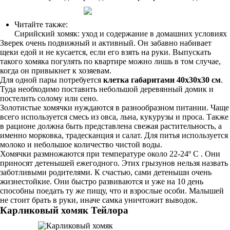
Читайте также:
Сирийский хомяк: уход и содержание в домашних условиях
Зверек очень подвижный и активный. Он забавно набивает
щеки едой и не кусается, если его взять на руки. Выпускать
такого хомяка погулять по квартире можно лишь в том случае,
когда он привыкнет к хозяевам.
Для одной пары потребуется
клетка габаритами 40х30х30 см
.
Туда необходимо поставить небольшой деревянный домик и
постелить солому или сено.
Золотистые хомячки нуждаются в разнообразном питании. Чаще
всего используется смесь из овса, льна, кукурузы и проса. Также
в рационе должна быть представлена свежая растительность, а
именно морковка, традесканция и салат. Для питья используется
молоко и небольшое количество чистой воды.
Хомячки размножаются при температуре около 22-24º C . Они
приносят детенышей ежегодного. Этих грызунов нельзя назвать
заботливыми родителями. К счастью, сами детеныши очень
жизнестойкие. Они быстро развиваются и уже на 10 день
способны поедать ту же пищу, что и взрослые особи. Малышей
не стоит брать в руки, иначе самка уничтожит выводок.
Карликовый хомяк Тейлора