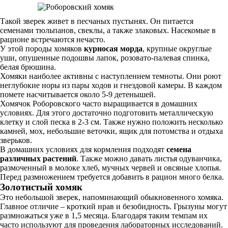
Такой зверек живет в песчаных пустынях. Он питается
семенами тюльпанов, свеклы, а также злаковых. Насекомые в
рационе встречаются нечасто.
У этой породы хомяков
курносая морда
, крупные округлые
уши, опушенные подошвы лапок, розовато-палевая спинка,
белая брюшина.
Хомяки наиболее активны с наступлением темноты. Они роют
неглубокие норы из пары ходов и гнездовой камеры. В каждом
помете насчитывается около 5-9 детенышей.
Хомячок Роборовского часто выращивается в домашних
условиях. Для этого достаточно подготовить металлическую
клетку и слой песка в 2-3 см. Также нужно положить несколько
камней, мох, небольшие веточки, ящик для потомства и отдыха
зверьков.
В домашних условиях для кормления подходят
семена
различных растений
. Также можно давать листья одуванчика,
размоченный в молоке хлеб, мучных червей и овсяные хлопья.
Перед размножением требуется добавить в рацион много белка.
Золотистый хомяк
Это небольшой зверек, напоминающий обыкновенного хомяка.
Главное отличие – кроткий нрав и безобидность. Грызуны могут
размножаться уже в 1,5 месяца. Благодаря таким темпам их
часто используют для проведения лабораторных исследований.