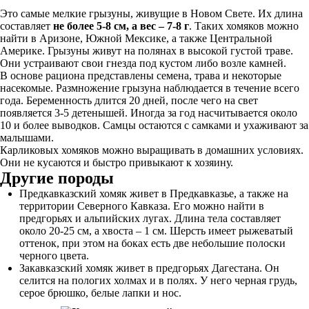
Это самые мелкие грызуны, живущие в Новом Свете. Их длина
составляет
не более 5-8 см, а вес – 7-8 г
. Таких хомяков можно
найти в Аризоне, Южной Мексике, а также Центральной
Америке. Грызуны живут на полянах в высокой густой траве.
Они устраивают свои гнезда под кустом либо возле камней.
В основе рациона представлены семена, трава и некоторые
насекомые. Размножение грызуна наблюдается в течение всего
года. Беременность длится 20 дней, после чего на свет
появляется 3-5 детенышей. Иногда за год насчитывается около
10 и более выводков. Самцы остаются с самками и ухаживают за
малышами.
Карликовых хомяков можно выращивать в домашних условиях.
Они не кусаются и быстро привыкают к хозяину.
Другие породы
Предкавказский хомяк живет в Предкавказье, а также на
территории Северного Кавказа. Его можно найти в
предгорьях и альпийских лугах. Длина тела составляет
около 20-25 см, а хвоста – 1 см. Шерсть имеет рыжеватый
оттенок, при этом на боках есть две небольшие полоски
черного цвета.
Закавказский хомяк живет в предгорьях Дагестана. Он
селится на пологих холмах и в полях. У него черная грудь,
серое брюшко, белые лапки и нос.