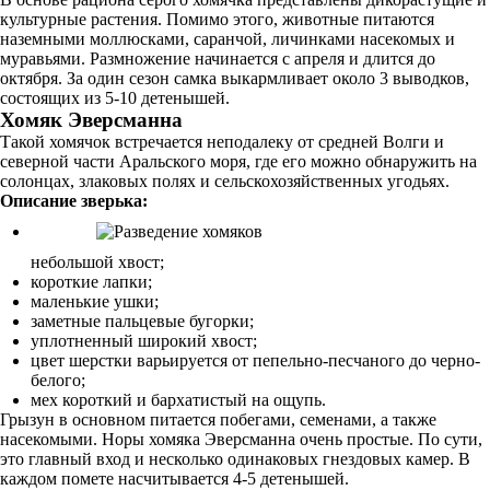
культурные растения. Помимо этого, животные питаются
наземными моллюсками, саранчой, личинками насекомых и
муравьями. Размножение начинается с апреля и длится до
октября. За один сезон самка выкармливает около 3 выводков,
состоящих из 5-10 детенышей.
Хомяк Эверсманна
Такой хомячок встречается неподалеку от средней Волги и
северной части Аральского моря, где его можно обнаружить на
солонцах, злаковых полях и сельскохозяйственных угодьях.
Описание зверька:
небольшой хвост;
короткие лапки;
маленькие ушки;
заметные пальцевые бугорки;
уплотненный широкий хвост;
цвет шерстки варьируется от пепельно-песчаного до черно-
белого;
мех короткий и бархатистый на ощупь.
Грызун в основном питается побегами, семенами, а также
насекомыми. Норы хомяка Эверсманна очень простые. По сути,
это главный вход и несколько одинаковых гнездовых камер. В
каждом помете насчитывается 4-5 детенышей.