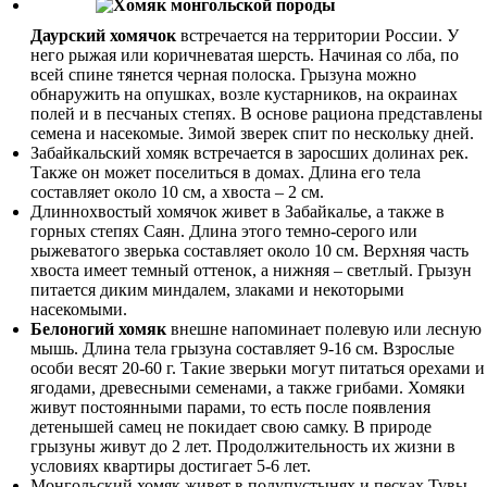
Даурский хомячок
встречается на территории России. У
него рыжая или коричневатая шерсть. Начиная со лба, по
всей спине тянется черная полоска. Грызуна можно
обнаружить на опушках, возле кустарников, на окраинах
полей и в песчаных степях. В основе рациона представлены
семена и насекомые. Зимой зверек спит по нескольку дней.
Забайкальский хомяк встречается в заросших долинах рек.
Также он может поселиться в домах. Длина его тела
составляет около 10 см, а хвоста – 2 см.
Длиннохвостый хомячок живет в Забайкалье, а также в
горных степях Саян. Длина этого темно-серого или
рыжеватого зверька составляет около 10 см. Верхняя часть
хвоста имеет темный оттенок, а нижняя – светлый. Грызун
питается диким миндалем, злаками и некоторыми
насекомыми.
Белоногий хомяк
внешне напоминает полевую или лесную
мышь. Длина тела грызуна составляет 9-16 см. Взрослые
особи весят 20-60 г. Такие зверьки могут питаться орехами и
ягодами, древесными семенами, а также грибами. Хомяки
живут постоянными парами, то есть после появления
детенышей самец не покидает свою самку. В природе
грызуны живут до 2 лет. Продолжительность их жизни в
условиях квартиры достигает 5-6 лет.
Монгольский хомяк живет в полупустынях и песках Тувы.