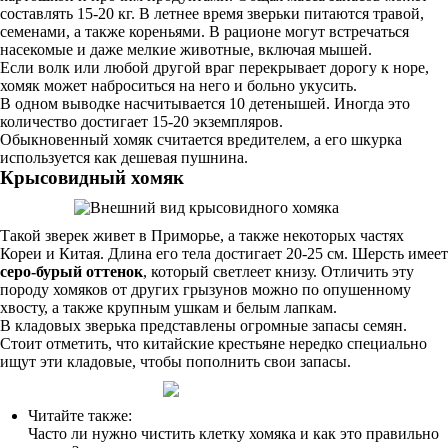
составлять 15-20 кг. В летнее время зверьки питаются травой,
семенами, а также кореньями. В рационе могут встречаться
насекомые и даже мелкие животные, включая мышей.
Если волк или любой другой враг перекрывает дорогу к норе,
хомяк может наброситься на него и больно укусить.
В одном выводке насчитывается 10 детенышей. Иногда это
количество достигает 15-20 экземпляров.
Обыкновенный хомяк считается вредителем, а его шкурка
используется как дешевая пушнина.
Крысовидный хомяк
Такой зверек живет в Приморье, а также некоторых частях
Кореи и Китая. Длина его тела достигает 20-25 см. Шерсть имеет
серо-бурый оттенок
, который светлеет книзу. Отличить эту
породу хомяков от других грызунов можно по опушенному
хвосту, а также крупным ушкам и белым лапкам.
В кладовых зверька представлены огромные запасы семян.
Стоит отметить, что китайские крестьяне нередко специально
ищут эти кладовые, чтобы пополнить свои запасы.
Читайте также:
Часто ли нужно чистить клетку хомяка и как это правильно