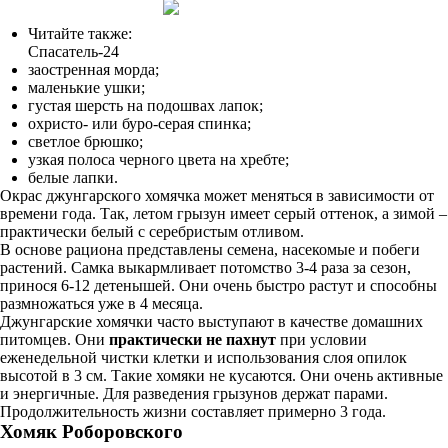
Читайте также:
Спасатель-24
заостренная морда;
маленькие ушки;
густая шерсть на подошвах лапок;
охристо- или буро-серая спинка;
светлое брюшко;
узкая полоса черного цвета на хребте;
белые лапки.
Окрас джунгарского хомячка может меняться в зависимости от
времени года. Так, летом грызун имеет серый оттенок, а зимой –
практически белый с серебристым отливом.
В основе рациона представлены семена, насекомые и побеги
растений. Самка выкармливает потомство 3-4 раза за сезон,
принося 6-12 детенышей. Они очень быстро растут и способны
размножаться уже в 4 месяца.
Джунгарские хомячки часто выступают в качестве домашних
питомцев. Они
практически не пахнут
при условии
еженедельной чистки клетки и использования слоя опилок
высотой в 3 см. Такие хомяки не кусаются. Они очень активные
и энергичные. Для разведения грызунов держат парами.
Продолжительность жизни составляет примерно 3 года.
Хомяк Роборовского