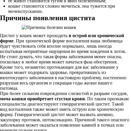
ее живот становится тугим и явно болезненным;
кошке становится сложно мочиться, она тужится при
мочеиспускании.
Причины появления цистита
Цистит у кошек может проходить
в острой или хронической
форме
. При хронической форме воспаления ваша любимица
будет чувствовать себя вполне нормально, лишь иногда
испытывая неприятные ощущения во время хождения в лоток.
Не стоит думать, что такая форма заболевания менее опасна,
поскольку в любое время может начаться фаза обострения.
Кроме того, незаметно протекающее для вас заболевание у
кошки может подорвать здоровье, превратившись из
вялотекущего заболевания в настоящую проблему, постепенно
разрушая весь организм и сокращая годы жизни вашего
питомца.
При более сильном повреждении слизистой и разрыве сосудов,
моча кошки приобретает сгустки крови
. По таким признакам
специалисты диагностируют геморрагический цистит. Такой
вид воспаления также может иметь острую или хроническую
форму. Геморрагический цистит может вызвать анемию,
закупорку протоков, интоксикацию. Причиной такого опасного
заболевания может оказаться появление камней в почках или
мочевом пузыре кошки.