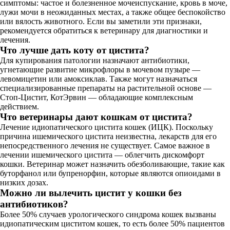
симптомы: частое и болезненное мочеиспускание, кровь в моче,
лужи мочи в неожиданных местах, а также общее беспокойство
или вялость животного. Если вы заметили эти признаки,
рекомендуется обратиться к ветеринару для диагностики и
лечения.
Что лучше дать коту от цистита?
Для купирования патологии назначают антибиотики,
угнетающие развитие микрофлоры в мочевом пузыре —
левомицетин или амоксиклав. Также могут назначаться
специализированные препараты на растительной основе —
Стоп-Цистит, КотЭрвин — обладающие комплексным
действием.
Что ветеринары дают кошкам от цистита?
Лечение идиопатического цистита кошек (ИЦК). Поскольку
причина ишемического цистита неизвестна, лекарств для его
непосредственного лечения не существует. Самое важное в
лечении ишемического цистита — облегчить дискомфорт
кошки. Ветеринар может назначить обезболивающие, такие как
буторфанол или бупренорфин, которые являются опиоидами в
низких дозах.
Можно ли вылечить цистит у кошки без
антибиотиков?
Более 50% случаев урологического синдрома кошек вызваны
идиопатическим циститом кошек, то есть более 50% пациентов