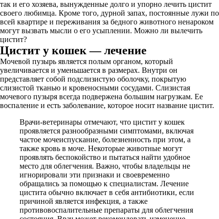
так и его хозяева, вынужденные долго и упорно лечить цистит
своего любимца. Кроме того, дурной запах, постоянные лужи по
всей квартире и переживания за бедного животного ненароком
могут вызвать мысли о его усыплении. Можно ли вылечить
цистит?
Цистит у кошек — лечение
Мочевой пузырь является полым органом, который
увеличивается и уменьшается в размерах. Внутри он
представляет собой подслизистую оболочку, покрытую
слизистой тканью и кровеносными сосудами. Слизистая
мочевого пузыря всегда подвержена большим нагрузкам. Ее
воспаление и есть заболевание, которое носит название цистит.
Врачи-ветеринары отмечают, что цистит у кошек
проявляется разнообразными симптомами, включая
частое мочеиспускание, болезненность при этом, а
также кровь в моче. Некоторые животные могут
проявлять беспокойство и пытаться найти удобное
место для облегчения. Важно, чтобы владельцы не
игнорировали эти признаки и своевременно
обращались за помощью к специалистам. Лечение
цистита обычно включает в себя антибиотики, если
причиной является инфекция, а также
противовоспалительные препараты для облегчения
состояния. Врач может рекомендовать изменение