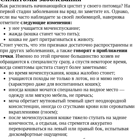
Как распознать начинающийся цистит у своего питомца? На
первой стадии заболевания вы вряд ли заметите их. Однако,
если вы часто наблюдаете за своей любимицей, наверняка
отметите
следующие изменения:
у нее учащается мочеиспускание;
жажда (кошка станет часто пить);
кошка не дает притрагиваться к животу.
Стоит учесть, что эти признаки достаточно распространены и
при других заболеваниях, а также
говорят о приближении
течки
. Именно по этой причине большинство хозяев не
обращаются к специалисту сразу, а спустя некоторое время,
когда симптомы цистита станут более заметными:
во время мочеиспускания, кошка жалобно стонет;
учащаются походы не только в лоток, но и мимо него
(характерно даже для воспитанных кошек);
иногда кошки мочатся специально на видное место —
одежду или мягкую мебель, не прячась;
моча обретает мутноватый темный цвет неоднородной
консистенции, иногда со сгустками крови или сероватыми
вкраплениями (гноем);
после мочеиспускания кошке тяжело ступать на задние
конечности, а отдыхая, она стремится аккуратно
переворачиваться на левый или правый бок, испытывая
дискомфортные ощущения;