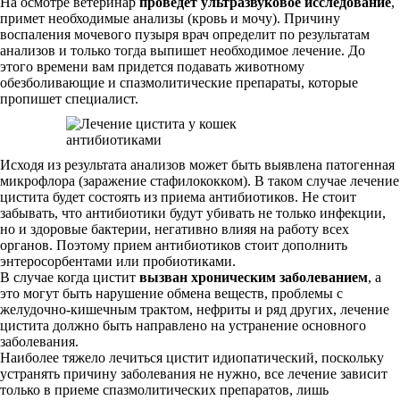
На осмотре ветеринар
проведет ультразвуковое исследование
,
примет необходимые анализы (кровь и мочу). Причину
воспаления мочевого пузыря врач определит по результатам
анализов и только тогда выпишет необходимое лечение. До
этого времени вам придется подавать животному
обезболивающие и спазмолитические препараты, которые
пропишет специалист.
Исходя из результата анализов может быть выявлена патогенная
микрофлора (заражение стафилококком). В таком случае лечение
цистита будет состоять из приема антибиотиков. Не стоит
забывать, что антибиотики будут убивать не только инфекции,
но и здоровые бактерии, негативно влияя на работу всех
органов. Поэтому прием антибиотиков стоит дополнить
энтеросорбентами или пробиотиками.
В случае когда цистит
вызван хроническим заболеванием
, а
это могут быть нарушение обмена веществ, проблемы с
желудочно-кишечным трактом, нефриты и ряд других, лечение
цистита должно быть направлено на устранение основного
заболевания.
Наиболее тяжело лечиться цистит идиопатический, поскольку
устранять причину заболевания не нужно, все лечение зависит
только в приеме спазмолитических препаратов, лишь