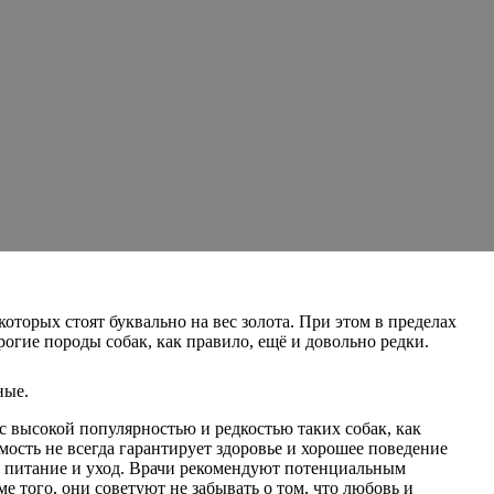
торых стоят буквально на вес золота. При этом в пределах
огие породы собак, как правило, ещё и довольно редки.
ные.
с высокой популярностью и редкостью таких собак, как
ость не всегда гарантирует здоровье и хорошее поведение
и, питание и уход. Врачи рекомендуют потенциальным
 того, они советуют не забывать о том, что любовь и