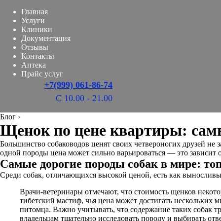
Главная
Услуги
Клиники
Документация
Отзывы
Контакты
Аптека
Прайс услуг
+7(999) 061-86-74
С 10.00 - 21.00
Блог
›
Щенок по цене квартиры: сам
Большинство собаководов ценят своих четвероногих друзей не з
одной породы цена может сильно варьироваться — это зависит о
Самые дорогие породы собак в мире: топ
Среди собак, отличающихся высокой ценой, есть как вынослив
Врачи-ветеринары отмечают, что стоимость щенков некотор
тибетский мастиф, чья цена может достигать нескольких 
питомца. Важно учитывать, что содержание таких собак т
владельцам тщательно исследовать породу и выбирать отве