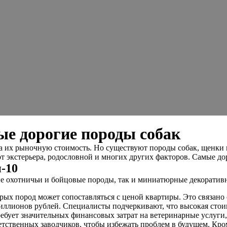
ые дорогие породы собак
а их рыночную стоимость. Но существуют породы собак, щенки ко
т экстерьера, родословной и многих других факторов. Самые дор
-10
ые охотничьи и бойцовые породы, так и миниатюрные декоратив
ых пород может сопоставляться с ценой квартиры. Это связано 
миллионов рублей. Специалисты подчеркивают, что высокая стоим
ребует значительных финансовых затрат на ветеринарные услуг
тственных заводчиков, чтобы избежать проблем в будущем. Кроме