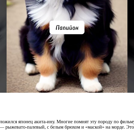
оложился японец акита-ину. Многие помнят эту породу по фильм
с — рыжевато-палевый, с белым брюхом и «маской» на морде. Эт