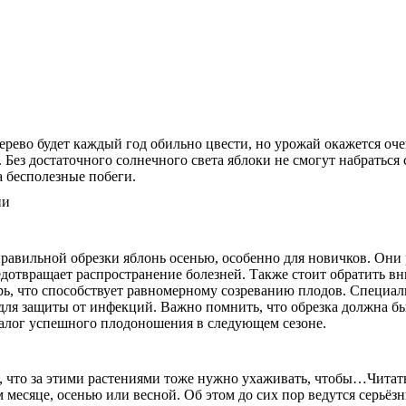
дерево будет каждый год обильно цвести, но урожай окажется оч
. Без достаточного солнечного света яблоки не смогут набратьс
а бесполезные побеги.
равильной обрезки яблонь осенью, особенно для новичков. Они
редотвращает распространение болезней. Также стоит обратить
рь, что способствует равномерному созреванию плодов. Специа
м для защиты от инфекций. Важно помнить, что обрезка должна б
залог успешного плодоношения в следующем сезоне.
т, что за этими растениями тоже нужно ухаживать, чтобы…Чита
ом месяце, осенью или весной. Об этом до сих пор ведутся серьё