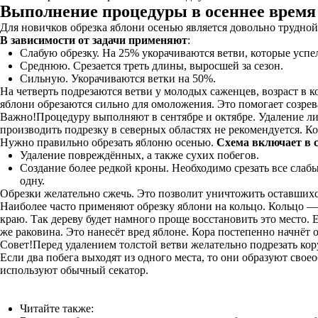
Выполнение процедуры в осеннее время
Для новичков обрезка яблони осенью является довольно трудной 
В зависимости от задачи применяют
:
Слабую обрезку. На 25% укорачиваются ветви, которые успе
Среднюю. Срезается треть длины, выросшей за сезон.
Сильную. Укорачиваются ветки на 50%.
На четверть подрезаются ветви у молодых саженцев, возраст в к
яблони обрезаются сильно для омоложения. Это помогает созрев
Важно!Процедуру выполняют в сентябре и октябре. Удаление ли
производить подрезку в северных областях не рекомендуется. Ко
Нужно правильно обрезать яблоню осенью.
Схема включает в 
Удаление повреждённых, а также сухих побегов.
Создание более редкой кроны. Необходимо срезать все слабы
одну.
Обрезки желательно сжечь. Это позволит уничтожить оставшихс
Наиболее часто применяют обрезку яблони на кольцо. Кольцо —
краю. Так дереву будет намного проще восстановить это место. Ес
же раковина. Это нанесёт вред яблоне. Кора постепенно начнёт о
Совет!Перед удалением толстой ветви желательно подрезать кору 
Если два побега выходят из одного места, то они образуют своео
используют обычный секатор.
Читайте также: