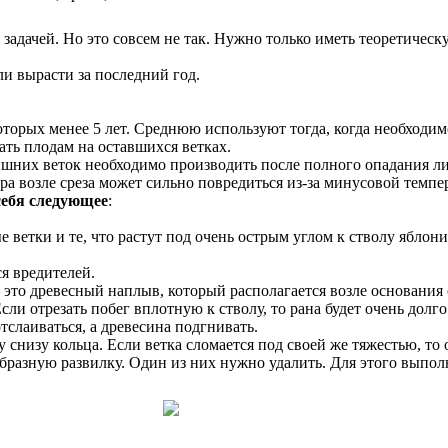
задачей. Но это совсем не так. Нужно только иметь теоретическ
ли вырасти за последний год.
оторых менее 5 лет. Среднюю используют тогда, когда необходим
ать плодам на оставшихся ветках.
шних веток необходимо производить после полного опадания лис
ра возле среза может сильно повредиться из-за минусовой темпе
себя следующее
:
е ветки и те, что растут под очень острым углом к стволу яблон
я вредителей.
 это древесный наплыв, который располагается возле основания
ли отрезать побег вплотную к стволу, то рана будет очень долго 
тслаиваться, а древесина подгнивать.
снизу кольца. Если ветка сломается под своей же тяжестью, то о
бразную развилку. Один из них нужно удалить. Для этого выполня