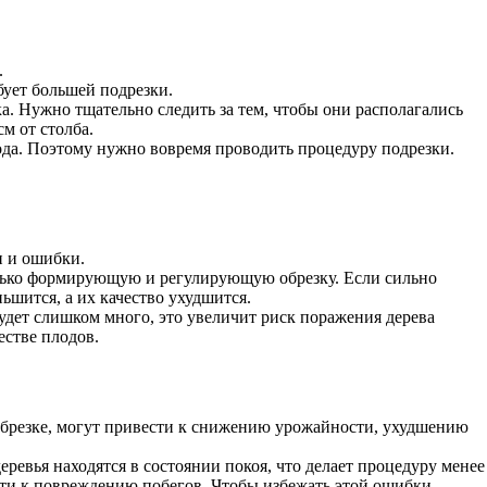
.
бует большей подрезки.
а. Нужно тщательно следить за тем, чтобы они располагались
м от столба.
года. Поэтому нужно вовремя проводить процедуру подрезки.
и и ошибки.
только формирующую и регулирующую обрезку. Если сильно
ьшится, а их качество ухудшится.
удет слишком много, это увеличит риск поражения дерева
естве плодов.
обрезке, могут привести к снижению урожайности, ухудшению
ревья находятся в состоянии покоя, что делает процедуру менее
ести к повреждению побегов. Чтобы избежать этой ошибки,