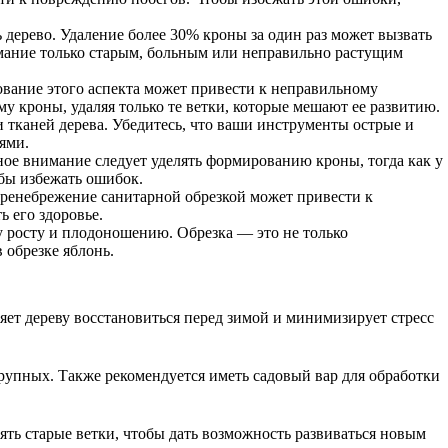
дерево. Удаление более 30% кроны за один раз может вызвать
внимание только старым, больным или неправильно растущим
ование этого аспекта может привести к неправильному
му кроны, удаляя только те ветки, которые мешают ее развитию.
тканей дерева. Убедитесь, что ваши инструменты острые и
ями.
ное внимание следует уделять формированию кроны, тогда как у
обы избежать ошибок.
Пренебрежение санитарной обрезкой может привести к
 его здоровье.
у росту и плодоношению. Обрезка — это не только
 обрезке яблонь.
ляет дереву восстановиться перед зимой и минимизирует стресс
крупных. Также рекомендуется иметь садовый вар для обработки
лять старые ветки, чтобы дать возможность развиваться новым