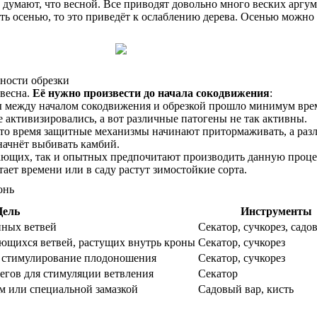
 думают, что весной. Все приводят довольно много веских аргум
ь осенью, то это приведёт к ослаблению дерева. Осенью можно 
нности обрезки
 весна.
Её нужно произвести до начала сокодвижения
:
бы между началом сокодвижения и обрезкой прошло минимум вре
активизировались, а вот различные патогены не так активны.
это время защитные механизмы начинают притормаживать, а раз
начнёт выбивать камбий.
нающих, так и опытных предпочитают производить данную проце
атает времени или в саду растут зимостойкие сорта.
Цель
Инструменты
нных ветвей
Секатор, сучкорез, садо
ющихся ветвей, растущих внутрь кроны
Секатор, сучкорез
 стимулирование плодоношения
Секатор, сучкорез
гов для стимуляции ветвления
Секатор
м или специальной замазкой
Садовый вар, кисть