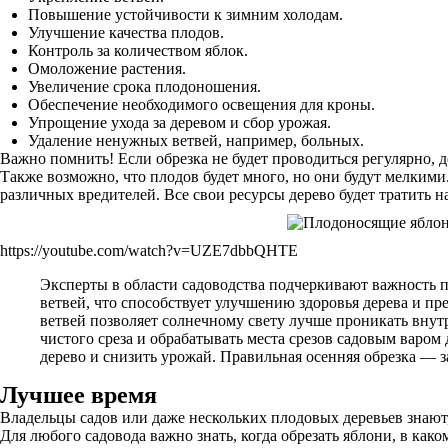
Повышение устойчивости к зимним холодам.
Улучшение качества плодов.
Контроль за количеством яблок.
Омоложение растения.
Увеличение срока плодоношения.
Обеспечение необходимого освещения для кроны.
Упрощение ухода за деревом и сбор урожая.
Удаление ненужных ветвей, например, больных.
Важно помнить! Если обрезка не будет проводиться регулярно, 
Также возможно, что плодов будет много, но они будут мелкими
различных вредителей. Все свои ресурсы дерево будет тратить н
https://youtube.com/watch?v=UZE7dbbQHTE
Эксперты в области садоводства подчеркивают важность п
ветвей, что способствует улучшению здоровья дерева и п
ветвей позволяет солнечному свету лучше проникать внут
чистого среза и обрабатывать места срезов садовым варо
дерево и снизить урожай. Правильная осенняя обрезка — 
Лучшее время
Владельцы садов или даже нескольких плодовых деревьев знаю
Для любого садовода важно знать, когда обрезать яблони, в как