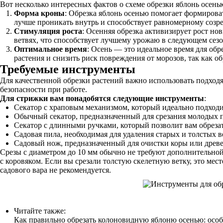
Вот несколько интересных фактов о схеме обрезки яблонь осень
Форма кроны
: Обрезка яблонь осенью помогает формирова
лучше проникать внутрь и способствует равномерному созр
Стимуляция роста
: Осенняя обрезка активизирует рост но
ветвях, что способствует лучшему урожаю в следующем сезо
Оптимальное время
: Осень — это идеальное время для обр
растения и снизить риск повреждения от морозов, так как о
Требуемые инструменты
Для качественной обрезки растений важно использовать подход
безопасности при работе.
Для стрижки вам понадобятся следующие инструменты
:
Секатор с храповым механизмом, который идеально подходи
Обычный секатор, предназначенный для срезания молодых п
Секатор с длинными ручками, который позволит вам обрезат
Садовая пила, необходимая для удаления старых и толстых в
Садовый нож, предназначенный для очистки коры или древ
Срезы с диаметром до 10 мм обычно не требуют дополнительной
с коровяком. Если вы срезали толстую скелетную ветку, это мес
садового вара не рекомендуется.
Читайте также:
Как правильно обрезать колоновидную яблоню осенью: особ