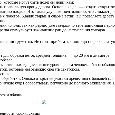
ю, которые могут быть полезны новичкам:
ть правильную крону дерева. Основная цель — создать открытое 
еванию плодов. Это также улучшает вентиляцию, что снижает ри
вых побегов. Удаляя старые и слабые ветви, вы позволяете дерев
не.
езки яблонь, так как дерево уже завершило вегетационный перио
брезка стимулирует заживление ран до наступления холодов.
ящие инструменты. Не стоит прибегать к помощи старого и зату
т для обрезки веток средней толщины — до 20 мм в диаметре.
обегов.
ь ветви, находящиеся выше уровня роста человека, без необходи
еток, которые невозможно срезать секатором.
есины.
 обработки. Однако открытые участки древесины с большей пло
то нужно будет обрабатывать регулярно до полного заживления. 
енности, сроки, схемы