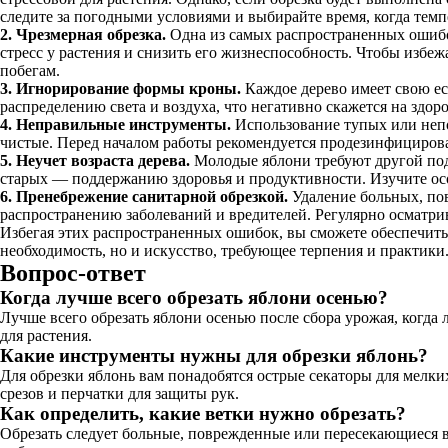
следите за погодными условиями и выбирайте время, когда темп
2. Чрезмерная обрезка.
Одна из самых распространенных ошибок
стресс у растения и снизить его жизнеспособность. Чтобы избеж
побегам.
3. Игнорирование формы кроны.
Каждое дерево имеет свою ес
распределению света и воздуха, что негативно скажется на здор
4. Неправильные инструменты.
Использование тупых или непо
чистые. Перед началом работы рекомендуется продезинфицирова
5. Неучет возраста дерева.
Молодые яблони требуют другой подх
старых — поддержанию здоровья и продуктивности. Изучите осо
6. Пренебрежение санитарной обрезкой.
Удаление больных, пов
распространению заболеваний и вредителей. Регулярно осматрив
Избегая этих распространенных ошибок, вы сможете обеспечить
необходимость, но и искусство, требующее терпения и практики
Вопрос-ответ
Когда лучше всего обрезать яблони осенью?
Лучше всего обрезать яблони осенью после сбора урожая, когда 
для растения.
Какие инструменты нужны для обрезки яблонь?
Для обрезки яблонь вам понадобятся острые секаторы для мелки
срезов и перчатки для защиты рук.
Как определить, какие ветки нужно обрезать?
Обрезать следует больные, поврежденные или пересекающиеся ве