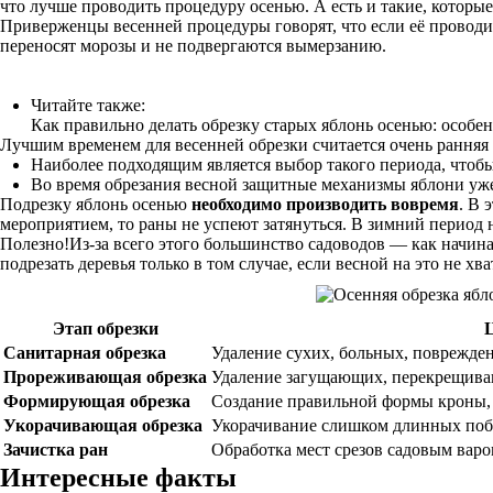
что лучше проводить процедуру осенью. А есть и такие, которые
Приверженцы весенней процедуры говорят, что если её проводит
переносят морозы и не подвергаются вымерзанию.
Читайте также:
Как правильно делать обрезку старых яблонь осенью: особе
Лучшим временем для весенней обрезки считается очень ранняя
Наиболее подходящим является выбор такого периода, что
Во время обрезания весной защитные механизмы яблони уже 
Подрезку яблонь осенью
необходимо производить вовремя
. В 
мероприятием, то раны не успеют затянуться. В зимний период 
Полезно!Из-за всего этого большинство садоводов — как начи
подрезать деревья только в том случае, если весной на это не хв
Этап обрезки
Санитарная обрезка
Удаление сухих, больных, поврежде
Прореживающая обрезка
Удаление загущающих, перекрещива
Формирующая обрезка
Создание правильной формы кроны,
Укорачивающая обрезка
Укорачивание слишком длинных побе
Зачистка ран
Обработка мест срезов садовым варо
Интересные факты