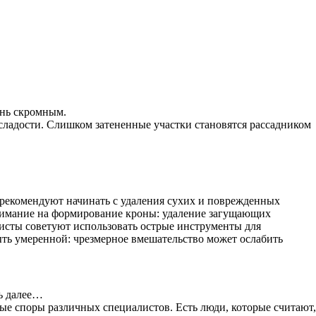
ень скромным.
я сладости. Слишком затененные участки становятся рассадником
 рекомендуют начинать с удаления сухих и поврежденных
 внимание на формирование кроны: удаление загущающих
листы советуют использовать острые инструменты для
ыть умеренной: чрезмерное вмешательство может ослабить
ть далее…
зные споры различных специалистов. Есть люди, которые считают,