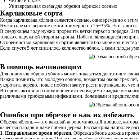
Читайте также:
Универсальная схема для обрезки абрикоса осенью
Карликовые сорта
Когда карликовая яблоня сажается осенью, одновременно с этим
Нужно срезать верхние ветки примерно на 25−35%. Это зависит 
В следующем году нужно проредить ветки первого порядка. Зате
только с наружной стороны кроны. Побеги, являющиеся неприго
Особенностью карликовых сортов является большое количество п
Если спустя 5 лет снизилось количество яблок, а сами плоды у
В помощь начинающим
Для новичков обрезка яблонь может показаться достаточно слож
Важно помнить, что молодую яблоню, возрастом около трех лет
укоротить дерево, новые побеги начнут расти вертикально, что 
Во время активного плодоношения необходимо каждые несколько
различными грибковыми инфекциями, болезнями и вредителями. 
Ошибки при обрезке и как их избежать
Обрезка яблонь — это важный агрономический процесс, которы
качества плодов и даже гибели дерева. Рассмотрим наиболее р
1. Неправильное время обрезки.
Обрезка яблонь должна проводи
стрессовой для растения. Однако, если обрезка будет выполнен