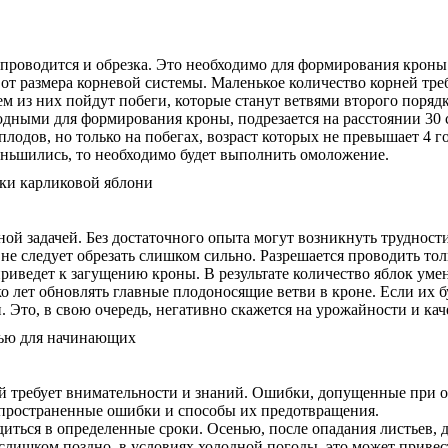
 проводится и обрезка. Это необходимо для формирования кроны
от размера корневой системы. Маленькое количество корней тре
м из них пойдут побеги, которые станут ветвями второго порядк
дными для формирования кроны, подрезается на расстоянии 30 с
лодов, но только на побегах, возраст которых не превышает 4 
меньшились, то необходимо будет выполнить омоложение.
ной задачей. Без достаточного опыта могут возникнуть трудност
, не следует обрезать слишком сильно. Разрешается проводить 
приведет к загущению кроны. В результате количество яблок умен
 лет обновлять главные плодоносящие ветви в кроне. Если их б
Это, в свою очередь, негативно скажется на урожайности и кач
й требует внимательности и знаний. Ошибки, допущенные при 
аспространенные ошибки и способы их предотвращения.
ться в определенные сроки. Осенью, после опадания листьев, де
а слишком поздно, в условиях холодной погоды, это может прив