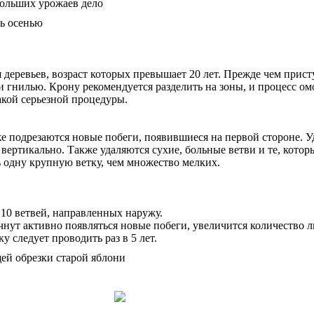
больших урожаев дело
ревьев, возраст которых превышает 20 лет. Прежде чем приступ
 гнилью. Крону рекомендуется разделить на зоны, и процесс ом
такой серьезной процедуры.
же подрезаются новые побеги, появившиеся на первой стороне. У
 вертикально. Также удаляются сухие, больные ветви и те, кото
 одну крупную ветку, чем множество мелких.
о 10 ветвей, направленных наружу.
нут активно появляться новые побеги, увеличится количество л
 следует проводить раз в 5 лет.