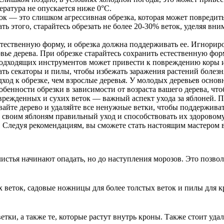
ература не опускается ниже 0°C.
 — это слишком агрессивная обрезка, которая может повредить 
ать этого, старайтесь обрезать не более 20-30% веток, уделяя 
тественную форму, и обрезка должна поддерживать ее. Игнорир
овье дерева. При обрезке старайтесь сохранить естественную фор
дходящих инструментов может привести к повреждению коры и 
ть секаторы и пилы, чтобы избежать заражения растений болезн
од к обрезке, чем взрослые деревья. У молодых деревьев основ
бенности обрезки в зависимости от возраста вашего дерева, чт
режденных и сухих веток — важный аспект ухода за яблоней. 
айте дерево и удаляйте все ненужные ветки, чтобы поддерживать
 своим яблоням правильный уход и способствовать их здоровом
. Следуя рекомендациям, вы сможете стать настоящим мастером в
листья начинают опадать, но до наступления морозов. Это позво
х веток, садовые ножницы для более толстых веток и пилы для 
тки, а также те, которые растут внутрь кроны. Также стоит уда