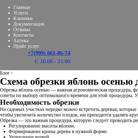
Главная
Услуги
Клиники
Документация
Отзывы
Контакты
Аптека
Прайс услуг
+7(999) 061-86-74
С 10.00 - 21.00
Блог
›
Схема обрезки яблонь осенью 
Обрезка яблонь осенью — важная агрономическая процедура, фо
советы по выбору оптимального времени для этой процедуры. Уз
Необходимость обрезки
На садовых участках нередко можно встретить деревья, которые
чтобы увеличить количество плодов, им приходится удалять круп
Обрезка — это важная процедура, которую следует проводить р
Регулирование высоты яблони.
Формирование кроны дерева в нужной форме.
Укрепление ветвей.