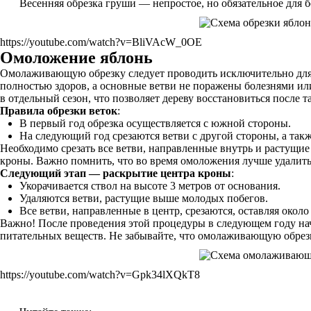
Весенняя обрезка груши — непростое, но обязательное для 
https://youtube.com/watch?v=BliVAcW_0OE
Омоложение яблонь
Омолаживающую обрезку следует проводить исключительно для де
полностью здоров, а основные ветви не поражены болезнями или
в отдельный сезон, что позволяет дереву восстановиться после 
Правила обрезки веток
:
В первый год обрезка осуществляется с южной стороны.
На следующий год срезаются ветви с другой стороны, а так
Необходимо срезать все ветви, направленные внутрь и растущие
кроны. Важно помнить, что во время омоложения лучше удалить
Следующий этап — раскрытие центра кроны
:
Укорачивается ствол на высоте 3 метров от основания.
Удаляются ветви, растущие выше молодых побегов.
Все ветви, направленные в центр, срезаются, оставляя окол
Важно! После проведения этой процедуры в следующем году нач
питательных веществ. Не забывайте, что омолаживающую обрезку
https://youtube.com/watch?v=Gpk34lXQkT8