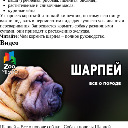
каши (гречневая, рисовая, пшенная, овсяная);
растительные и сливочные масла;
куриные яйца.
У шарпеев короткий и тонкий кишечник, поэтому всю пищу
важно подавать в перемолотом виде для лучшего усваивания и
переваривания. Запрещается кормить собаку различными
супами, они приводят к растяжению желудка.
Читайте:
Чем кормить шарпея – полное руководство.
Видео
Шарпей – Все о породе собаки | Собака породы Шарпей