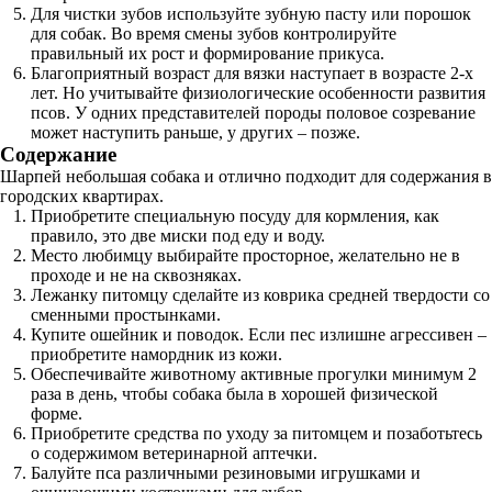
Для чистки зубов используйте зубную пасту или порошок
для собак. Во время смены зубов контролируйте
правильный их рост и формирование прикуса.
Благоприятный возраст для вязки наступает в возрасте 2-х
лет. Но учитывайте физиологические особенности развития
псов. У одних представителей породы половое созревание
может наступить раньше, у других – позже.
Содержание
Шарпей небольшая собака и отлично подходит для содержания в
городских квартирах.
Приобретите специальную посуду для кормления, как
правило, это две миски под еду и воду.
Место любимцу выбирайте просторное, желательно не в
проходе и не на сквозняках.
Лежанку питомцу сделайте из коврика средней твердости со
сменными простынками.
Купите ошейник и поводок. Если пес излишне агрессивен –
приобретите намордник из кожи.
Обеспечивайте животному активные прогулки минимум 2
раза в день, чтобы собака была в хорошей физической
форме.
Приобретите средства по уходу за питомцем и позаботьтесь
о содержимом ветеринарной аптечки.
Балуйте пса различными резиновыми игрушками и