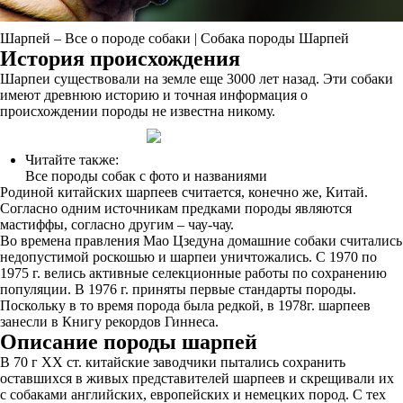
Шарпей – Все о породе собаки | Собака породы Шарпей
История происхождения
Шарпеи существовали на земле еще 3000 лет назад. Эти собаки
имеют древнюю историю и точная информация о
происхождении породы не известна никому.
Читайте также:
Все породы собак с фото и названиями
Родиной китайских шарпеев считается, конечно же, Китай.
Согласно одним источникам предками породы являются
мастиффы, согласно другим – чау-чау.
Во времена правления Мао Цзедуна домашние собаки считались
недопустимой роскошью и шарпеи уничтожались. С 1970 по
1975 г. велись активные селекционные работы по сохранению
популяции. В 1976 г. приняты первые стандарты породы.
Поскольку в то время порода была редкой, в 1978г. шарпеев
занесли в Книгу рекордов Гиннеса.
Описание породы шарпей
В 70 г XX ст. китайские заводчики пытались сохранить
оставшихся в живых представителей шарпеев и скрещивали их
с собаками английских, европейских и немецких пород. С тех