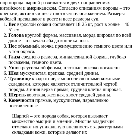
пор порода шарпей развивается в двух направлениях –
китайском и американском. Согласно описаниям породы – это
крепкий, активный пес с плотным телосложением. Размеры
кобелей превышают в росте и весе размеры сук.
Вес
взрослой собаки составляет 18-25 кг, рост в холке – 46-
51 см.
Голова
круглой формы, массивная, морда широкая по всей
длине – от начала лба до кончика носа.
Нос
объемный, мочка преимущественно темного цвета или
в тон окраса.
Глаза
среднего размера, миндалевидной формы, глубоко
посажены, темного цвета.
Уши
треугольной формы, плотные, высоко посажены.
Шея
мускулистая, крепкая, средней длины.
Туловище
квадратное, с многочисленными кожными
складками, которые являются отличительной чертой
породы. Линия верха прямая, грудная клетка широкая.
Шерсть
короткая, жесткая, хвост средней длины.
Конечности
прямые, мускулистые, параллельно
поставленные.
Шарпей – это порода собак, которая вызывает
множество эмоций и мнений. Многие владельцы
отмечают их уникальную внешность с характерными
складками кожи, которые делают их