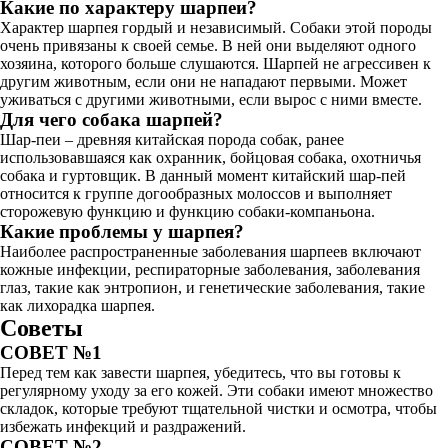
Какие по характеру шарпеи?
Характер шарпея гордый и независимый. Собаки этой породы
очень привязаны к своей семье. В ней они выделяют одного
хозяина, которого больше слушаются. Шарпей не агрессивен к
другим животным, если они не нападают первыми. Может
уживаться с другими животными, если вырос с ними вместе.
Для чего собака шарпей?
Шар-пеи – древняя китайская порода собак, ранее
использовавшаяся как охранник, бойцовая собака, охотничья
собака и гуртовщик. В данный момент китайский шар-пей
относится к группе догообразных молоссов и выполняет
сторожевую функцию и функцию собаки-компаньона.
Какие проблемы у шарпея?
Наиболее распространенные заболевания шарпеев включают
кожные инфекции, респираторные заболевания, заболевания
глаз, такие как энтропион, и генетические заболевания, такие
как лихорадка шарпея.
Советы
СОВЕТ №1
Перед тем как завести шарпея, убедитесь, что вы готовы к
регулярному уходу за его кожей. Эти собаки имеют множество
складок, которые требуют тщательной чистки и осмотра, чтобы
избежать инфекций и раздражений.
СОВЕТ №2