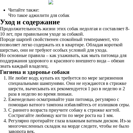
Читайте также:
Что такое аджилити для собак
Уход и содержание
Продолжительность жизни этих собак недолгая и составляет 8-
10 лет, при правильном уходе за собакой.
Породе шарпей свойственен спокойный темперамент, что
позволяет легко содержать их в квартире. Обладая короткой
шерстью, они не требуют особых условий для ухода.
Но основные правила – как ухаживать, как мыть питомца для
поддержания здорового и красивого внешнего вида – обязан
знать каждый владелец.
Гигиена и здоровье собаки
Не любят воду, купать их требуется по мере загрязнения
специальными шампунями. Они не нуждаются в стрижке
шерсти, вычесывать их рекомендуется 1 раз в неделю и 2
раза в неделю во время линьки.
Еженедельно осматривайте уши питомца, регулярно с
помощью ватного тампона избавляйтесь от излишков серы.
С раннего возраста приучите собаку к стрижке когтей.
Состригайте любимцу когти по мере роста на 1 мм.
Регулярно протирайте глаза влажным ватным диском. Из-за
многочисленных складок на морде следите, чтобы не было
заворота век.