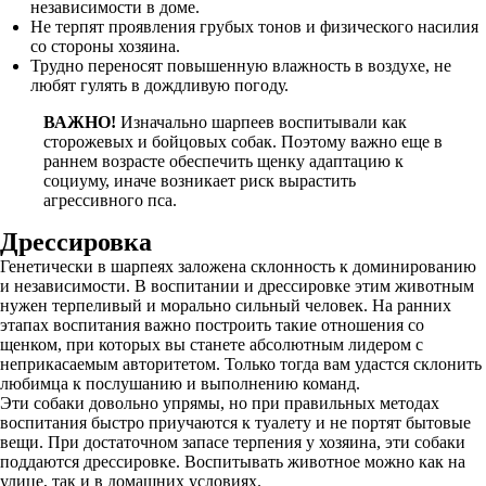
независимости в доме.
Не терпят проявления грубых тонов и физического насилия
со стороны хозяина.
Трудно переносят повышенную влажность в воздухе, не
любят гулять в дождливую погоду.
ВАЖНО!
Изначально шарпеев воспитывали как
сторожевых и бойцовых собак. Поэтому важно еще в
раннем возрасте обеспечить щенку адаптацию к
социуму, иначе возникает риск вырастить
агрессивного пса.
Дрессировка
Генетически в шарпеях заложена склонность к доминированию
и независимости. В воспитании и дрессировке этим животным
нужен терпеливый и морально сильный человек. На ранних
этапах воспитания важно построить такие отношения со
щенком, при которых вы станете абсолютным лидером с
неприкасаемым авторитетом. Только тогда вам удастся склонить
любимца к послушанию и выполнению команд.
Эти собаки довольно упрямы, но при правильных методах
воспитания быстро приучаются к туалету и не портят бытовые
вещи. При достаточном запасе терпения у хозяина, эти собаки
поддаются дрессировке. Воспитывать животное можно как на
улице, так и в домашних условиях.