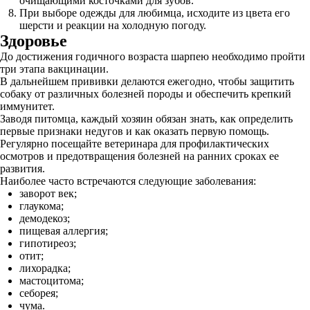
очищающими косточками для зубов.
При выборе одежды для любимца, исходите из цвета его
шерсти и реакции на холодную погоду.
Здоровье
До достижения годичного возраста шарпею необходимо пройти
три этапа вакцинации.
В дальнейшем прививки делаются ежегодно, чтобы защитить
собаку от различных болезней породы и обеспечить крепкий
иммунитет.
Заводя питомца, каждый хозяин обязан знать, как определить
первые признаки недугов и как оказать первую помощь.
Регулярно посещайте ветеринара для профилактических
осмотров и предотвращения болезней на ранних сроках ее
развития.
Наиболее часто встречаются следующие заболевания:
заворот век;
глаукома;
демодекоз;
пищевая аллергия;
гипотиреоз;
отит;
лихорадка;
мастоцитома;
себорея;
чума.