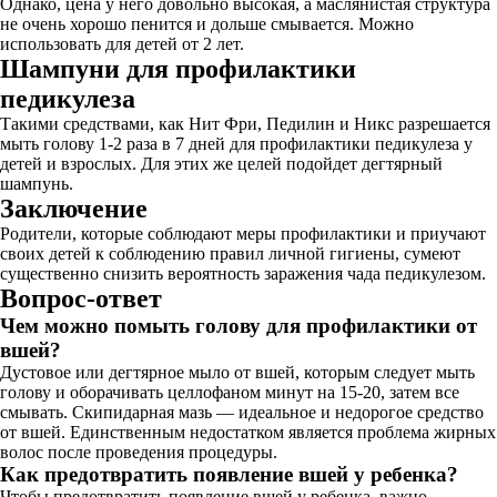
Однако, цена у него довольно высокая, а маслянистая структура
не очень хорошо пенится и дольше смывается. Можно
использовать для детей от 2 лет.
Шампуни для профилактики
педикулеза
Такими средствами, как Нит Фри, Педилин и Никс разрешается
мыть голову 1-2 раза в 7 дней для профилактики педикулеза у
детей и взрослых. Для этих же целей подойдет дегтярный
шампунь.
Заключение
Родители, которые соблюдают меры профилактики и приучают
своих детей к соблюдению правил личной гигиены, сумеют
существенно снизить вероятность заражения чада педикулезом.
Вопрос-ответ
Чем можно помыть голову для профилактики от
вшей?
Дустовое или дегтярное мыло от вшей, которым следует мыть
голову и оборачивать целлофаном минут на 15-20, затем все
смывать. Скипидарная мазь — идеальное и недорогое средство
от вшей. Единственным недостатком является проблема жирных
волос после проведения процедуры.
Как предотвратить появление вшей у ребенка?
Чтобы предотвратить появление вшей у ребенка, важно