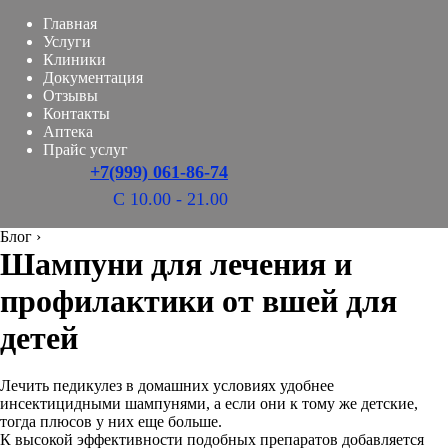
Главная
Услуги
Клиники
Документация
Отзывы
Контакты
Аптека
Прайс услуг
+7(999) 061-86-74
С 10.00 - 21.00
Блог
›
Шампуни для лечения и
профилактики от вшей для
детей
Лечить педикулез в домашних условиях удобнее
инсектицидными шампунями, а если они к тому же детские,
тогда плюсов у них еще больше.
К высокой эффективности подобных препаратов добавляется