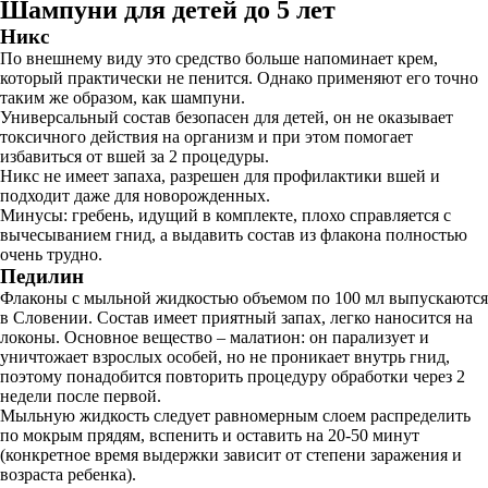
Шампуни для детей до 5 лет
Никс
По внешнему виду это средство больше напоминает крем,
который практически не пенится. Однако применяют его точно
таким же образом, как шампуни.
Универсальный состав безопасен для детей, он не оказывает
токсичного действия на организм и при этом помогает
избавиться от вшей за 2 процедуры.
Никс не имеет запаха, разрешен для профилактики вшей и
подходит даже для новорожденных.
Минусы: гребень, идущий в комплекте, плохо справляется с
вычесыванием гнид, а выдавить состав из флакона полностью
очень трудно.
Педилин
Флаконы с мыльной жидкостью объемом по 100 мл выпускаются
в Словении. Состав имеет приятный запах, легко наносится на
локоны. Основное вещество – малатион: он парализует и
уничтожает взрослых особей, но не проникает внутрь гнид,
поэтому понадобится повторить процедуру обработки через 2
недели после первой.
Мыльную жидкость следует равномерным слоем распределить
по мокрым прядям, вспенить и оставить на 20-50 минут
(конкретное время выдержки зависит от степени заражения и
возраста ребенка).