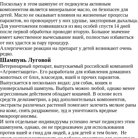
Поскольку в этом шампуне от педикулеза активным
компонентом является минеральное масло, он безопасен для
детей. Масло не оказывает влияния на жизненные процессы
паразитов, но провоцирует у них удушье, закупоривая дыхальца.
Для уничтожения появившихся из яиц особей спустя 14 дней
после первой обработки проводят вторую. Большое значение
имеет качественное вычесывание вшей, полностью избавиться
от них удастся за пару процедур.
Аллергические реакции на препарат у детей возникают очень
редко.
Шампунь Луговой
Ветеринарный препарат, выпускаемый российской компанией
«Агроветзащита». Его разработали для избавления домашних
животных от блох, власоедов, вшей и прочих паразитов.
Выпускается в нескольких видах: для собак, кошек и
универсальный шампунь. Выбрать можно любой, однако менее
агрессивным действием обладает кошачий. В основе всех
средств дельтаметрин, а ряд дополнительных компонентов,
экстракты различных растений помогают залечить мелкие раны
на коже, снять раздражение, зуд и уничтожить вредные
микроорганизмы.
И хотя отдельные индивидуумы успешно лечат педикулез этим
шампунем, однако, он не предназначен для использования
против вшей и гнид для людей, а для детей и тем более. Не