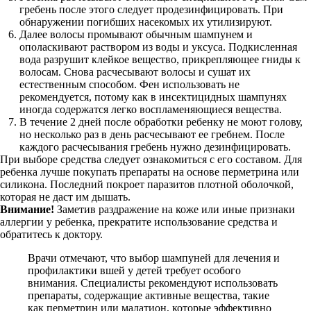
гребень после этого следует продезинфицировать. При
обнаружении погибших насекомых их утилизируют.
Далее волосы промывают обычным шампунем и
ополаскивают раствором из воды и уксуса. Подкисленная
вода разрушит клейкое вещество, прикрепляющее гниды к
волосам. Снова расчесывают волосы и сушат их
естественным способом. Фен использовать не
рекомендуется, потому как в инсектицидных шампунях
иногда содержатся легко воспламеняющиеся вещества.
В течение 2 дней после обработки ребенку не моют голову,
но несколько раз в день расчесывают ее гребнем. После
каждого расчесывания гребень нужно дезинфицировать.
При выборе средства следует ознакомиться с его составом. Для
ребенка лучше покупать препараты на основе перметрина или
силикона. Последний покроет паразитов плотной оболочкой,
которая не даст им дышать.
Внимание!
Заметив раздражение на коже или иные признаки
аллергии у ребенка, прекратите использование средства и
обратитесь к доктору.
Врачи отмечают, что выбор шампуней для лечения и
профилактики вшей у детей требует особого
внимания. Специалисты рекомендуют использовать
препараты, содержащие активные вещества, такие
как перметрин или малатион, которые эффективно