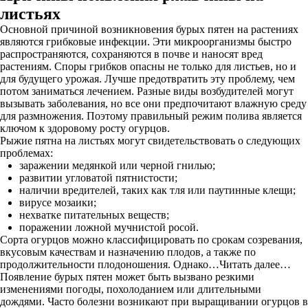
листьях
Основной причиной возникновения бурых пятен на растениях
являются грибковые инфекции. Эти микроорганизмы быстро
распространяются, сохраняются в почве и наносят вред
растениям. Споры грибков опасны не только для листьев, но и
для будущего урожая. Лучше предотвратить эту проблему, чем
потом заниматься лечением. Разные виды возбудителей могут
вызывать заболевания, но все они предпочитают влажную среду
для размножения. Поэтому правильный режим полива является
ключом к здоровому росту огурцов.
Рыжие пятна на листьях могут свидетельствовать о следующих
проблемах:
заражении медянкой или черной гнилью;
развитии угловатой пятнистости;
наличии вредителей, таких как тля или паутинные клещи;
вирусе мозаики;
нехватке питательных веществ;
поражении ложной мучнистой росой.
Сорта огурцов можно классифицировать по срокам созревания,
вкусовым качествам и назначению плодов, а также по
продолжительности плодоношения. Однако…Читать далее…
Появление бурых пятен может быть вызвано резкими
изменениями погоды, похолоданием или длительными
дождями. Часто болезни возникают при выращивании огурцов в