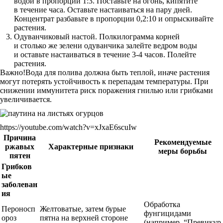
водой в пропорции 1:3. Поставьте на огонь, кипятите
в течение часа. Оставьте настаиваться на пару дней.
Концентрат разбавьте в пропорции 0,2:10 и опрыскивайте
растения.
Одуванчиковый настой. Полкилограмма корней
и столько же зелени одуванчика залейте ведром воды
и оставьте настаиваться в течение 3-4 часов. Полейте
растения.
Важно!Вода для полива должна быть теплой, иначе растения
могут потерять устойчивость к перепадам температуры. При
снижении иммунитета риск поражения гнилью или грибками
увеличивается.
https://youtube.com/watch?v=xJxaE6scuIw
Причина
Рекомендуемые
ржавых
Характерные признаки
меры борьбы
пятен
Грибков
ые
заболеван
ия
Обработка
Пероносп
Желтоватые, затем бурые
фунгицидами
ороз
пятна на верхней стороне
(например, “Превикур