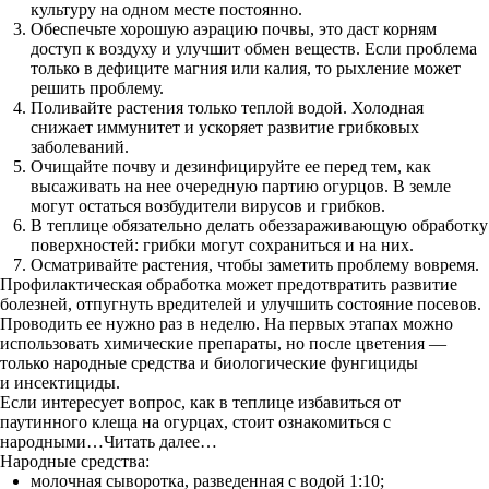
культуру на одном месте постоянно.
Обеспечьте хорошую аэрацию почвы, это даст корням
доступ к воздуху и улучшит обмен веществ. Если проблема
только в дефиците магния или калия, то рыхление может
решить проблему.
Поливайте растения только теплой водой. Холодная
снижает иммунитет и ускоряет развитие грибковых
заболеваний.
Очищайте почву и дезинфицируйте ее перед тем, как
высаживать на нее очередную партию огурцов. В земле
могут остаться возбудители вирусов и грибков.
В теплице обязательно делать обеззараживающую обработку
поверхностей: грибки могут сохраниться и на них.
Осматривайте растения, чтобы заметить проблему вовремя.
Профилактическая обработка может предотвратить развитие
болезней, отпугнуть вредителей и улучшить состояние посевов.
Проводить ее нужно раз в неделю. На первых этапах можно
использовать химические препараты, но после цветения —
только народные средства и биологические фунгициды
и инсектициды.
Если интересует вопрос, как в теплице избавиться от
паутинного клеща на огурцах, стоит ознакомиться с
народными…Читать далее…
Народные средства:
молочная сыворотка, разведенная с водой 1:10;