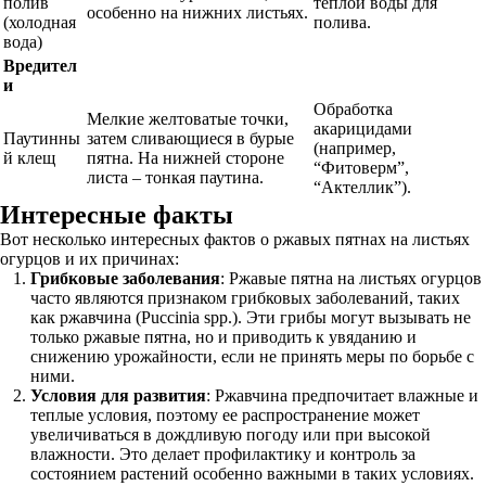
полив
теплой воды для
особенно на нижних листьях.
(холодная
полива.
вода)
Вредител
и
Обработка
Мелкие желтоватые точки,
акарицидами
Паутинны
затем сливающиеся в бурые
(например,
й клещ
пятна. На нижней стороне
“Фитоверм”,
листа – тонкая паутина.
“Актеллик”).
Интересные факты
Вот несколько интересных фактов о ржавых пятнах на листьях
огурцов и их причинах:
Грибковые заболевания
: Ржавые пятна на листьях огурцов
часто являются признаком грибковых заболеваний, таких
как ржавчина (Puccinia spp.). Эти грибы могут вызывать не
только ржавые пятна, но и приводить к увяданию и
снижению урожайности, если не принять меры по борьбе с
ними.
Условия для развития
: Ржавчина предпочитает влажные и
теплые условия, поэтому ее распространение может
увеличиваться в дождливую погоду или при высокой
влажности. Это делает профилактику и контроль за
состоянием растений особенно важными в таких условиях.