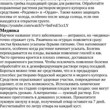
лишить грибка подходящей среды для развития. Обработайте
пораженные растения раствором медного купороса или
средствами «Ридомил» и «Ордан». Также важно защищать
посевы от холода, особенно после захода солнца, если они
находятся в открытом грунте.
https://youtube.com/watch?v=bnFesE5ccLY
Медянка
Научное название этого заболевания — антракноз, но «медянка»
точно отражает суть. Ржавчина на огурцах появляется сразу:
листья буквально усыпаны бурыми пятнами. Они напоминают
ожоги, особенно когда растение начинает усыхать. Болезнь
перекидывается на плоды, вызывая появление гнилей и язв.
Часто причина кроется в плохих семенах, доставшихся
от пораженного растения. Чтобы исключить появление болезни
обработайте их в дезинфицирующем растворе перед посадкой.
Бороться можно теми же средствами, что и в предыдущих
способах: растворами бордоской жидкости и медного купороса.
Средством опрыскивают здоровые участки, поврежденные же
удаляют, если есть возможность. Использовать химические
препараты на стадиях созревания плодов уже поздно: они могут
навредить урожаю. Альтернатива — луковый раствор. Его
можно приготовить в домашних условиях. Прокипятите
луковую шелуху в воде, полученный отвар оставьте на 7 дней.
Рассчитывайте по литру отвара на каждый куст.