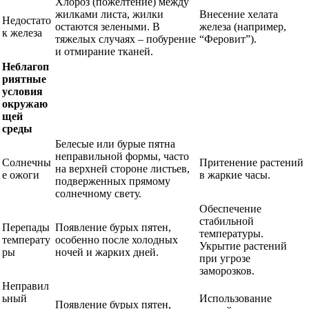
Хлороз (пожелтение) между
жилками листа, жилки
Внесение хелата
Недостато
остаются зелеными. В
железа (например,
к железа
тяжелых случаях – побурение
“Феровит”).
и отмирание тканей.
Неблагоп
риятные
условия
окружаю
щей
среды
Белесые или бурые пятна
неправильной формы, часто
Солнечны
Притенение растений
на верхней стороне листьев,
е ожоги
в жаркие часы.
подверженных прямому
солнечному свету.
Обеспечение
стабильной
Перепады
Появление бурых пятен,
температуры.
температу
особенно после холодных
Укрытие растений
ры
ночей и жарких дней.
при угрозе
заморозков.
Неправил
ьный
Использование
Появление бурых пятен,