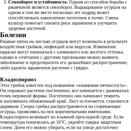
Севооборот и устойчивость
: Одним из способов борьбы с
ржавчиной является севооборот. Выращивание огурцов на
одном и том же месте несколько лет подряд может
способствовать накоплению патогенов в почве. Смена
культур помогает снизить риск заражения и улучшить
здоровье растений.
Болезни
Ржавые пятна на листьях огурцов могут возникать в результате
воздействия грибков, инфекций или вирусов. Изменения
окраски могут начинаться с оливкового или желтого оттенка,
однако в сочетании с другими признаками можно выявить
заболевание и предотвратить его дальнейшее распространение,
либо удалить зараженное растение с грядки.
Кладоспориоз
Этот грибок известен под названием «оливковая пятнистость».
Он поражает растение постепенно, все начинается с рыжеватых
точек неровной формы. Постепенно они начинают темнеть
и напоминать обожженный край. Лист истончается, становится
дырявым. Споры грибка распространяются на созревающие
огурцы, проявляясь на них коричневатыми вмятинами.
Кладоспориоз возникает во влажной прохладной среде. Если
температура понизилась до 16°C, укройте грядки защитным
слоем. Днем его можно убирать, если на улице достаточно