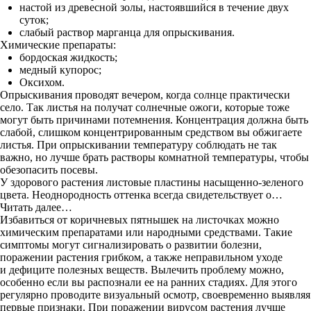
настой из древесной золы, настоявшийся в течение двух
суток;
слабый раствор марганца для опрыскивания.
Химические препараты:
бордоская жидкость;
медный купорос;
Оксихом.
Опрыскивания проводят вечером, когда солнце практически
село. Так листья на получат солнечные ожоги, которые тоже
могут быть причинами потемнения. Концентрация должна быть
слабой, слишком концентрированным средством вы обжигаете
листья. При опрыскивании температуру соблюдать не так
важно, но лучше брать растворы комнатной температуры, чтобы
обезопасить посевы.
У здорового растения листовые пластины насыщенно-зеленого
цвета. Неоднородность оттенка всегда свидетельствует о…
Читать далее…
Избавиться от коричневых пятнышек на листочках можно
химическим препаратами или народными средствами. Такие
симптомы могут сигнализировать о развитии болезни,
поражении растения грибком, а также неправильном уходе
и дефиците полезных веществ. Вылечить проблему можно,
особенно если вы распознали ее на ранних стадиях. Для этого
регулярно проводите визуальный осмотр, своевременно выявляя
первые признаки. При поражении вирусом растения лучше