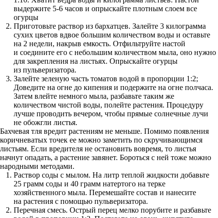
выдержите 5-6 часов и опрыскайте плотным слоем все
огурцы
Приготовьте раствор из бархатцев. Залейте 3 килограмма
сухих цветов вдвое большим количеством воды и оставьте
на 2 недели, накрыв емкость. Отфильтруйте настой
и соедините его с небольшим количеством мыла, оно нужно
для закрепления на листьях. Опрыскайте огурцы
из пульверизатора.
Залейте зеленую часть томатов водой в пропорции 1:2;
Доведите на огне до кипения и подержите на огне полчаса.
Затем влейте немного мыла, разбавьте таким же
количеством чистой воды, полейте растения. Процедуру
лучше проводить вечером, чтобы прямые солнечные лучи
не обожгли листья.
Бахчевая тля вредит растениям не меньше. Помимо появления
коричневатых точек ее можно заметить по скручивающимся
листьям. Если вредителя не остановить вовремя, то листья
начнут опадать, а растение завянет. Бороться с ней тоже можно
народными методами.
Раствор соды с мылом. На литр теплой жидкости добавьте
25 грамм соды и 40 грамм натертого на терке
хозяйственного мыла. Перемешайте состав и нанесите
на растения с помощью пульверизатора.
Перечная смесь. Острый перец мелко порубите и разбавьте