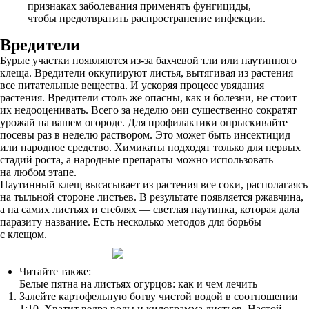
признаках заболевания применять фунгициды,
чтобы предотвратить распространение инфекции.
Вредители
Бурые участки появляются из-за бахчевой тли или паутинного
клеща. Вредители оккупируют листья, вытягивая из растения
все питательные вещества. И ускоряя процесс увядания
растения. Вредители столь же опасны, как и болезни, не стоит
их недооценивать. Всего за неделю они существенно сократят
урожай на вашем огороде. Для профилактики опрыскивайте
посевы раз в неделю раствором. Это может быть инсектицид
или народное средство. Химикаты подходят только для первых
стадий роста, а народные препараты можно использовать
на любом этапе.
Паутинный клещ высасывает из растения все соки, располагаясь
на тыльной стороне листьев. В результате появляется ржавчина,
а на самих листьях и стеблях — светлая паутинка, которая дала
паразиту название. Есть несколько методов для борьбы
с клещом.
Читайте также:
Белые пятна на листьях огурцов: как и чем лечить
Залейте картофельную ботву чистой водой в соотношении
1:10. Хватит ведра воды и килограмма листьев. Настой