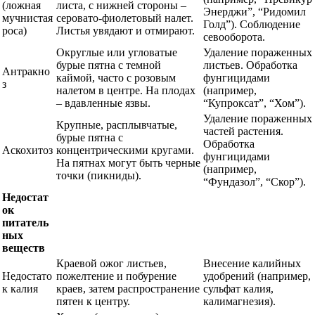
(ложная
листа, с нижней стороны –
Энерджи”, “Ридомил
мучнистая
серовато-фиолетовый налет.
Голд”). Соблюдение
роса)
Листья увядают и отмирают.
севооборота.
Округлые или угловатые
Удаление пораженных
бурые пятна с темной
листьев. Обработка
Антракно
каймой, часто с розовым
фунгицидами
з
налетом в центре. На плодах
(например,
– вдавленные язвы.
“Купроксат”, “Хом”).
Удаление пораженных
Крупные, расплывчатые,
частей растения.
бурые пятна с
Обработка
Аскохитоз
концентрическими кругами.
фунгицидами
На пятнах могут быть черные
(например,
точки (пикниды).
“Фундазол”, “Скор”).
Недостат
ок
питатель
ных
веществ
Краевой ожог листьев,
Внесение калийных
Недостато
пожелтение и побурение
удобрений (например,
к калия
краев, затем распространение
сульфат калия,
пятен к центру.
калимагнезия).