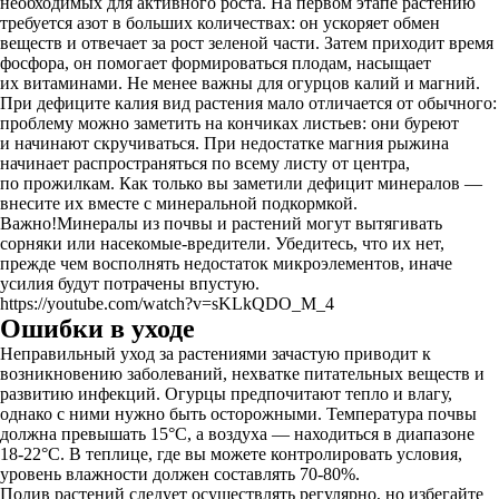
необходимых для активного роста. На первом этапе растению
требуется азот в больших количествах: он ускоряет обмен
веществ и отвечает за рост зеленой части. Затем приходит время
фосфора, он помогает формироваться плодам, насыщает
их витаминами. Не менее важны для огурцов калий и магний.
При дефиците калия вид растения мало отличается от обычного:
проблему можно заметить на кончиках листьев: они буреют
и начинают скручиваться. При недостатке магния рыжина
начинает распространяться по всему листу от центра,
по прожилкам. Как только вы заметили дефицит минералов —
внесите их вместе с минеральной подкормкой.
Важно!Минералы из почвы и растений могут вытягивать
сорняки или насекомые-вредители. Убедитесь, что их нет,
прежде чем восполнять недостаток микроэлементов, иначе
усилия будут потрачены впустую.
https://youtube.com/watch?v=sKLkQDO_M_4
Ошибки в уходе
Неправильный уход за растениями зачастую приводит к
возникновению заболеваний, нехватке питательных веществ и
развитию инфекций. Огурцы предпочитают тепло и влагу,
однако с ними нужно быть осторожными. Температура почвы
должна превышать 15°C, а воздуха — находиться в диапазоне
18-22°C. В теплице, где вы можете контролировать условия,
уровень влажности должен составлять 70-80%.
Полив растений следует осуществлять регулярно, но избегайте